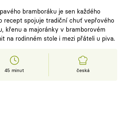
upavého bramboráku je sen každého
 recept spojuje tradiční chuť vepřového
ku, křenu a majoránky v bramborovém
t na rodinném stole i mezi přáteli u piva.
45 minut
česká