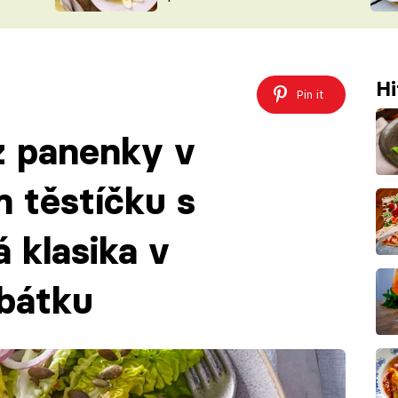
ŠÉFREDAK
VYCHYTÁVKY
SOUTĚŽ FR
NA NÁKUPECH
ČASOPIS
Hi
Pin it
z panenky v
 těstíčku s
 klasika v
bátku