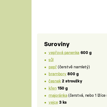
Suroviny
vepřová panenka
600 g
sůl
pepř
(čerstvě namletý)
brambory
800 g
česnek
2 stroužky
křen
150 g
majoránka
(čerstvá, nebo 1 lžíce
vejce
3 ks