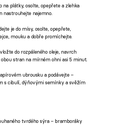
na plátky, osolte, opepřete a zlehka
en nastrouhejte najemno.
te je do mísy, osolte, opepřete,
vejce, mouku a dobře promíchejte.
ložte do rozpáleného oleje, navrch
z obou stran na mírném ohni asi 5 minut.
apírovém ubrousku a podávejte –
em s cibulí, dýňovými semínky a svěžím
rouhaného tvrdého sýra – bramboráky