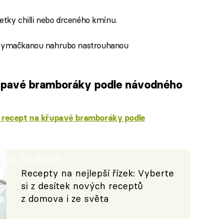
petky chilli nebo drceného kmínu.
i vymačkanou nahrubo nastrouhanou
upavé bramboráky podle návodného
í recept na křupavé bramboráky podle
iled to fetch
Recepty na nejlepší řízek: Vyberte
si z desítek nových receptů
z domova i ze světa