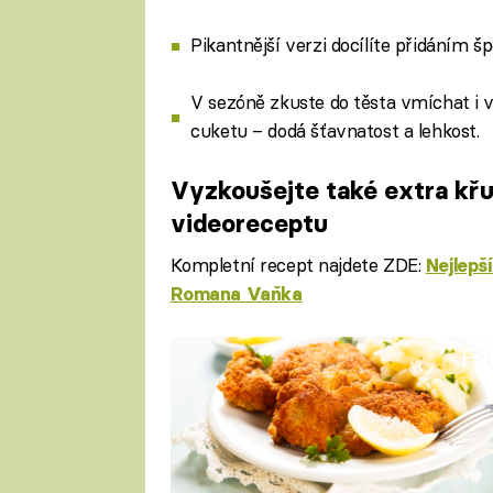
Pikantnější verzi docílíte přidáním š
V sezóně zkuste do těsta vmíchat 
cuketu – dodá šťavnatost a lehkost.
Vyzkoušejte také extra kř
videoreceptu
Kompletní recept najdete ZDE:
Nejlepš
Romana Vaňka
Fa