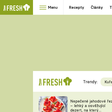
Menu
Recepty
Články
T
Oblíbené
Přílohy
recepty
HRANOLKY
HOUBY
KNEDLÍKY
DÝNĚ
KAŠE
RYCHLOVKY
Trendy:
Kuř
Populární
Videorecept
Nepečené jahodové ře
– lehký a osvěžující
kuchaři
dezert, na který
TEĎ VAŘÍ ŠÉF!