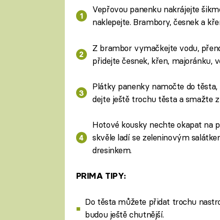
Vepřovou panenku nakrájejte šikmo 
naklepejte. Brambory, česnek a kř
Z brambor vymačkejte vodu, přendej
přidejte česnek, křen, majoránku, 
Plátky panenky namočte do těsta, v
dejte ještě trochu těsta a smažte 
Hotové kousky nechte okapat na p
skvěle ladí se zeleninovým salátk
dresinkem.
PRIMA TIPY:
Do těsta můžete přidat trochu nast
budou ještě chutnější.