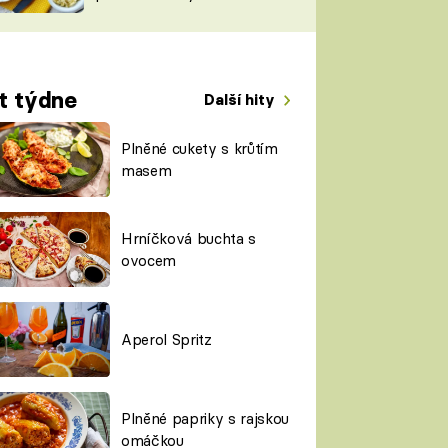
TORKY
ESH
t týdne
Další hity
Plněné cukety s krůtím
masem
Hrníčková buchta s
ovocem
Aperol Spritz
Plněné papriky s rajskou
omáčkou