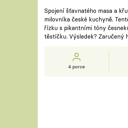
Spojení šťavnatého masa a kř
milovníka české kuchyně. Tento
řízku s pikantními tóny česne
těstíčku. Výsledek? Zaručený hi
4 porce