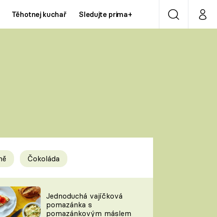
Těhotnej kuchař
Sledujte prima+
Vyhledávání
Můj p
Prima+
Y
CNN Prima NEWS
Prima ZOOM
ÍDLA
Prima LIVING
Prima Ženy
ně
Čokoláda
Prima LAJK
y
Jednoduchá vajíčková
pomazánka s
Sledujte nás
pomazánkovým máslem