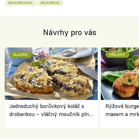
BRAMBORÁK
BRAMBOR
Návrhy pro vás
SLADKÉ
PŘÍLOHY
Jednoduchý borůvkový koláč s
Rýžové burge
drobenkou – vláčný moučník plný
masem a mrk
ovoce
salátem – leh