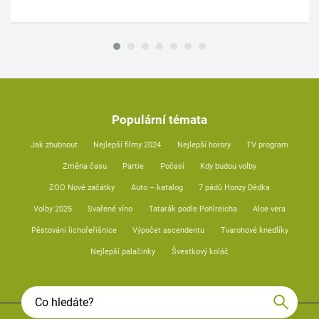
Populární témata
Jak zhubnout
Nejlepší filmy 2024
Nejlepší horory
TV program
Změna času
Partie
Počasí
Kdy budou volby
ZOO Nové začátky
Auto – katalog
7 pádů Honzy Dědka
Volby 2025
Svařené víno
Tatarák podle Pohlreicha
Aloe vera
Pěstování lichořeřišnice
Výpočet ascendentu
Tvarohové knedlíky
Nejlepší palačinky
Švestkový koláč