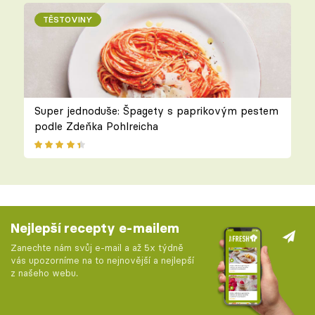
TĚSTOVINY
Super jednoduše: Špagety s paprikovým pestem
podle Zdeňka Pohlreicha
Nejlepší recepty e-mailem
Zanechte nám svůj e-mail a až 5x týdně
vás upozorníme na to nejnovější a nejlepší
z našeho webu.