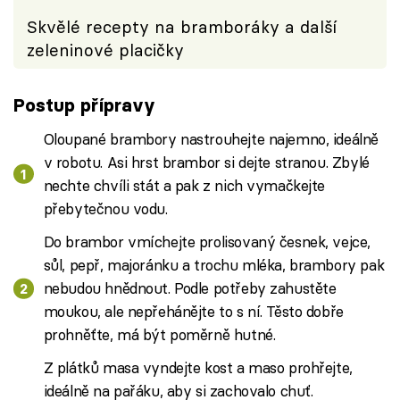
Skvělé recepty na bramboráky a další
zeleninové placičky
Postup přípravy
Oloupané brambory nastrouhejte najemno, ideálně
v robotu. Asi hrst brambor si dejte stranou. Zbylé
nechte chvíli stát a pak z nich vymačkejte
přebytečnou vodu.
Do brambor vmíchejte prolisovaný česnek, vejce,
sůl, pepř, majoránku a trochu mléka, brambory pak
nebudou hnědnout. Podle potřeby zahustěte
moukou, ale nepřehánějte to s ní. Těsto dobře
prohněťte, má být poměrně hutné.
Z plátků masa vyndejte kost a maso prohřejte,
ideálně na pařáku, aby si zachovalo chuť.