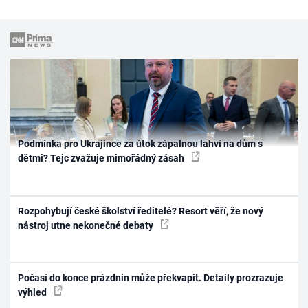
Podmínka pro Ukrajince za útok zápalnou lahví na dům s
dětmi? Tejc zvažuje mimořádný zásah
Rozpohybují české školství ředitelé? Resort věří, že nový
nástroj utne nekonečné debaty
Počasí do konce prázdnin může překvapit. Detaily prozrazuje
výhled