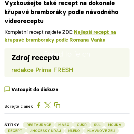
Vyzkoušejte také recept na dokonale
křupavé bramboráky podle návodného
videoreceptu
Kompletní recept najdete ZDE:
Nejlepší recept na
křupavé bramboráky podle Romana Vaňka
Failed to fetch
Zdroj receptu
redakce Prima FRESH
Vstoupit do diskuze
Sdílejte článek
ŠTÍTKY
RESTAURACE
MASO
CUKR
SŮL
MOUKA
RECEPT
JIHOČESKÝ KRAJ
MLÉKO
HLÁVKOVÉ ZELÍ