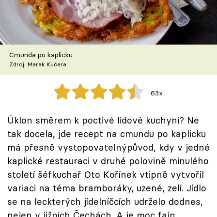
Škola vaření
Recepty z TV
Cmunda po kaplicku
Speciál: Cuketa
Zdroj: Marek Kučera
Těhotnej kuchař
63x
Sledujte prima+
Úklon směrem k poctivé lidové kuchyni? Ne
tak docela, jde recept na cmundu po kaplicku
Přihlášení
má přesně vystopovatelnýpůvod, kdy v jedné
kaplické restauraci v druhé polovině minulého
Sledujte nás
století šéfkuchař Oto Kořínek vtipně vytvořil
variaci na téma bramboráky, uzené, zelí. Jídlo
se na leckterých jídelníčcích udrželo dodnes,
nejen v jižních Čechách. A je moc fajn.