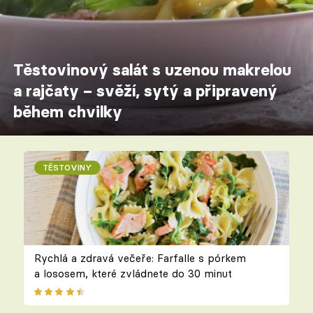
Těstovinový salát s uzenou makrelou
a rajčaty – svěží, sytý a připravený
během chvilky
TĚSTOVINY
Rychlá a zdravá večeře: Farfalle s pórkem
a lososem, které zvládnete do 30 minut