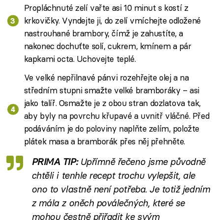
Propláchnuté zelí vařte asi 10 minut s kostí z
krkovičky. Vyndejte ji, do zelí vmíchejte odložené
nastrouhané brambory, čímž je zahustíte, a
nakonec dochuťte solí, cukrem, kmínem a pár
kapkami octa. Uchovejte teplé.
Ve velké nepřilnavé pánvi rozehřejte olej a na
středním stupni smažte velké bramboráky – asi
jako talíř. Osmažte je z obou stran dozlatova tak,
aby byly na povrchu křupavé a uvnitř vláčné. Před
podáváním je do poloviny naplňte zelím, položte
plátek masa a bramborák přes něj přehněte.
PRIMA TIP:
Upřímně řečeno jsme původně
chtěli i tenhle recept trochu vylepšit, ale
ono to vlastně není potřeba. Je totiž jedním
z mála z oněch poválečných, které se
mohou čestně přiřadit ke svým