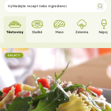
Těstoviny
Sladké
Maso
Zelenina
Nápoje
SALÁTY