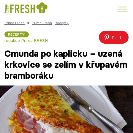
Prima Fresh
■
Prima Fresh
Recepty
Kuře
Polévky k večeři
Rychlé večeře
Trendy:
RECEPTY
Pin it
redakce Prima FRESH
Česká kuchyně
Čokoláda
Cmunda po kaplicku – uzená
krkovice se zelím v křupavém
bramboráku
Témata
Recepty
Články
TV Program