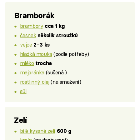
Bramborák
brambory
cca 1 kg
česnek
několik stroužků
vejce
2–3 ks
hladká mouka
(podle potřeby)
mléko
trocha
majoránka
(sušená )
rostlinný olej
(na smažení)
sůl
Zelí
bílé kysané zelí
600 g
kmín
(na dochucení)