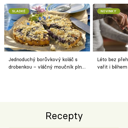
SLADKÉ
NOVINKY
Jednoduchý borůvkový koláč s
Léto bez přeh
drobenkou – vláčný moučník plný
vařit i během
ovoce
Recepty