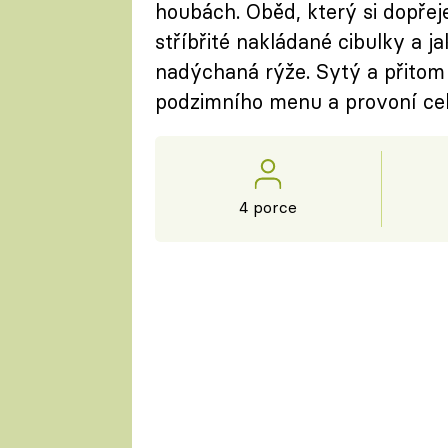
houbách. Oběd, který si dopřej
stříbřité nakládané cibulky a j
nadýchaná rýže. Sytý a přitom
podzimního menu a provoní cel
4 porce