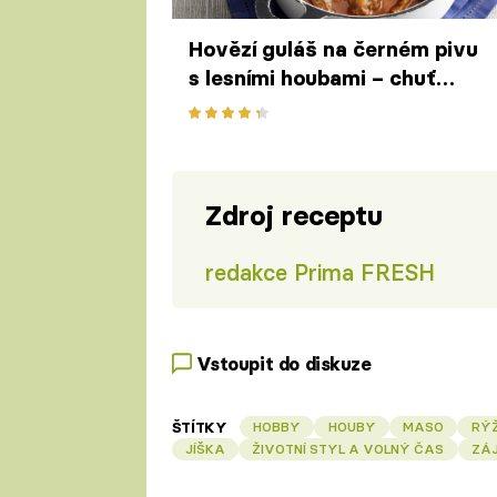
Hovězí guláš na černém pivu
s lesními houbami – chuť
podzimu na talíři
Zdroj receptu
redakce Prima FRESH
Vstoupit do diskuze
ŠTÍTKY
HOBBY
HOUBY
MASO
RÝ
JÍŠKA
ŽIVOTNÍ STYL A VOLNÝ ČAS
ZÁJ