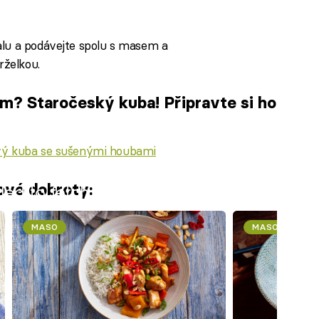
alu a podávejte spolu s masem a
želkou.
m? Staročeský kuba! Připravte si ho
ý kuba se sušenými houbami
ové dobroty:
iled to fetch
MASO
MASO