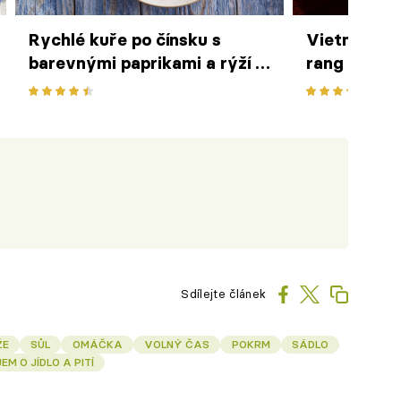
Rychlé kuře po čínsku s
Vietnamské 
barevnými paprikami a rýží –
rang cháy c
snadný oběd po asijsku
karamelizo
Kevina z re
Sdílejte článek
ŽE
SŮL
OMÁČKA
VOLNÝ ČAS
POKRM
SÁDLO
EM O JÍDLO A PITÍ