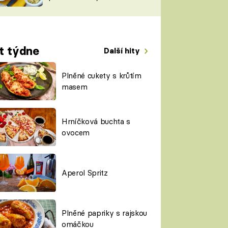
TORKY
ESH
t týdne
Další hity
Plněné cukety s krůtím
masem
Hrníčková buchta s
ovocem
Aperol Spritz
Plněné papriky s rajskou
omáčkou