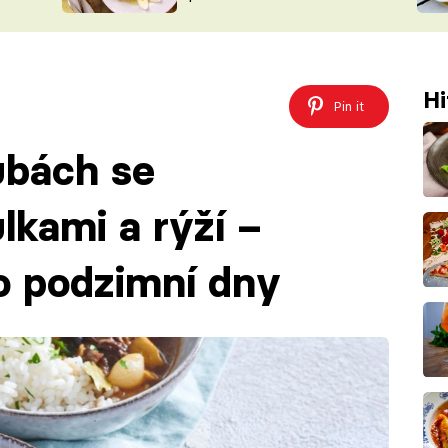
ŠÉFREDAK
VYCHYTÁVKY
SOUTĚŽ FR
NA NÁKUPECH
ČASOPIS
Hi
Pin it
ubách se
ulkami a rýží –
ro podzimní dny