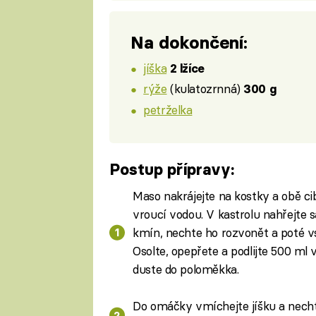
Na dokončení:
jíška
2 lžíce
rýže
(kulatozrnná)
300 g
petrželka
Postup přípravy:
Maso nakrájejte na kostky a obě ci
vroucí vodou. V kastrolu nahřejte s
kmín, nechte ho rozvonět a poté v
Osolte, opepřete a podlijte 500 ml 
duste do poloměkka.
Do omáčky vmíchejte jíšku a necht