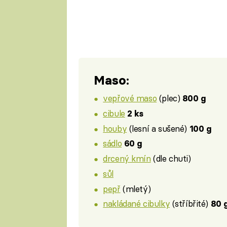
Maso:
vepřové maso
(plec)
800 g
cibule
2 ks
houby
(lesní a sušené)
100 g
sádlo
60 g
drcený kmín
(dle chuti)
sůl
pepř
(mletý)
nakládané cibulky
(stříbřité)
80 