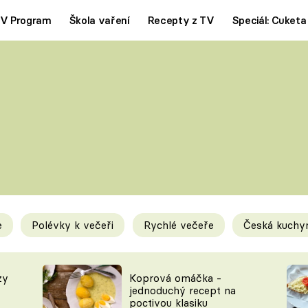
V Program
Škola vaření
Recepty z TV
Speciál: Cuketa
Polévky
Saláty
ČESKÁ KLASIKA
TĚSTOVIN
SILNÉ VÝVARY
SLADKÉ
KRÉMOVÉ
BEZMASÁ J
e
Polévky k večeři
Rychlé večeře
Česká kuchy
y
Tipy a triky
Novink
zy
Koprová omáčka -
jednoduchý recept na
poctivou klasiku
KAM ZA JÍDLEM
BLOG