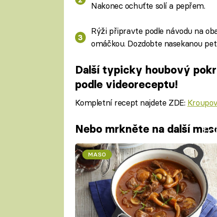
Nakonec ochuťte solí a pepřem.
Rýži připravte podle návodu na ob
omáčkou. Dozdobte nasekanou petr
Další typicky houbový pokr
podle videoreceptu!
Kompletní recept najdete ZDE:
Kroupov
Nebo mrkněte na další mas
Fa
MASO