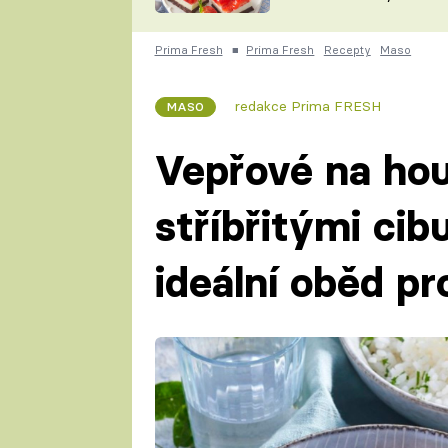
nepotřebujete troubu
ZDENĚK
ČESKO NA TALÍŘI
POHLREICH
Prima Fresh
■
Prima Fresh
Recepty
Maso
KAROLÍNA,
JAROSLAV SAPÍK
DOMÁCÍ
redakce Prima FRESH
MASO
KUCHAŘKA
KAROLÍNA
KAMBERSKÁ
Vepřové na ho
stříbřitými cib
ideální oběd p