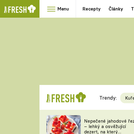
Menu
Recepty
Články
T
Oblíbené
Přílohy
recepty
HRANOLKY
HOUBY
KNEDLÍKY
DÝNĚ
KAŠE
RYCHLOVKY
Trendy:
Kuř
Populární
Videorecept
Nepečené jahodové ře
– lehký a osvěžující
kuchaři
dezert, na který
TEĎ VAŘÍ ŠÉF!