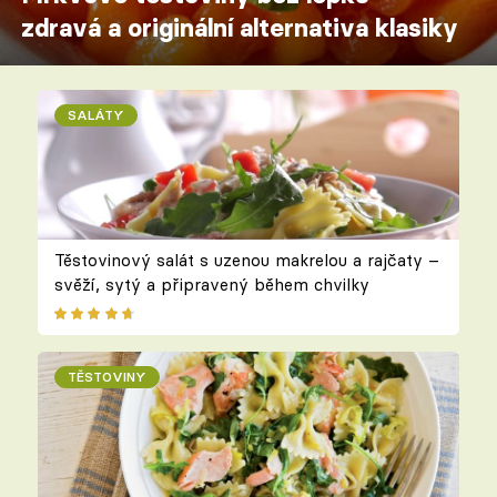
zdravá a originální alternativa klasiky
SALÁTY
Těstovinový salát s uzenou makrelou a rajčaty –
svěží, sytý a připravený během chvilky
TĚSTOVINY