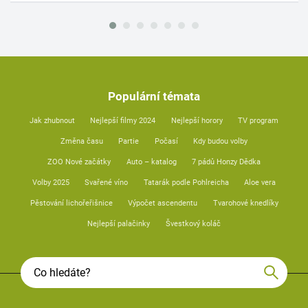
Populární témata
Jak zhubnout
Nejlepší filmy 2024
Nejlepší horory
TV program
Změna času
Partie
Počasí
Kdy budou volby
ZOO Nové začátky
Auto – katalog
7 pádů Honzy Dědka
Volby 2025
Svařené víno
Tatarák podle Pohlreicha
Aloe vera
Pěstování lichořeřišnice
Výpočet ascendentu
Tvarohové knedlíky
Nejlepší palačinky
Švestkový koláč