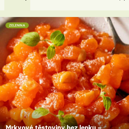
ZELENINA
Mrkvové těstoviny bez lepku –