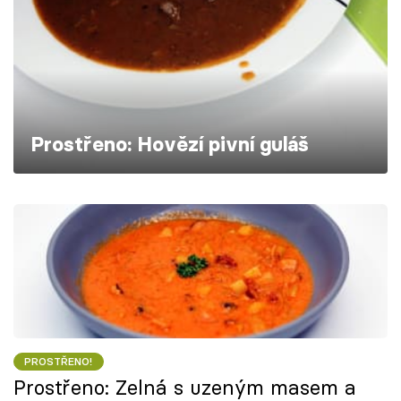
Škola vaření
Recepty z TV
Speciál: Cuketa
Prostřeno: Hovězí pivní guláš
Těhotnej kuchař
Sledujte prima+
Přihlášení
Sledujte nás
PROSTŘENO!
Prostřeno: Zelná s uzeným masem a