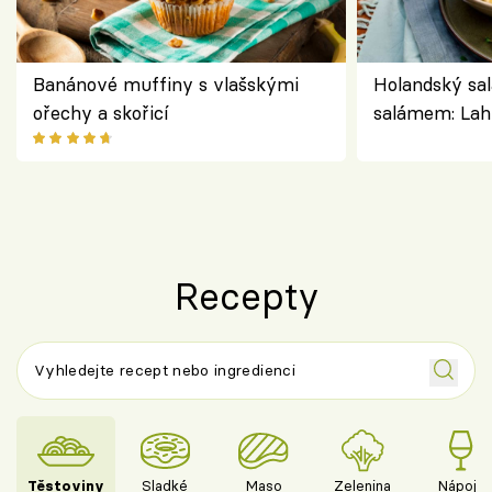
Banánové muffiny s vlašskými
Holandský sal
ořechy a skořicí
salámem: Lah
klasika, která
jako dřív
Recepty
Těstoviny
Sladké
Maso
Zelenina
Nápoje