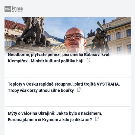
Neodborné, plýtváte penězi, píší umělci Babišovi kvůli
Klempířovi. Ministr kulturní politiku hájí
Teploty v Česku rapidně stoupnou, platí trojitá VÝSTRAHA.
Tropy však brzy utnou silné bouřky
Mýty o válce na Ukrajině: Jak to bylo s nacismem,
Euromajdanem či Krymem a kdo je diktátor?