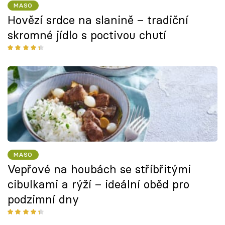
MASO
Hovězí srdce na slanině – tradiční
skromné jídlo s poctivou chutí
MASO
Vepřové na houbách se stříbřitými
cibulkami a rýží – ideální oběd pro
podzimní dny