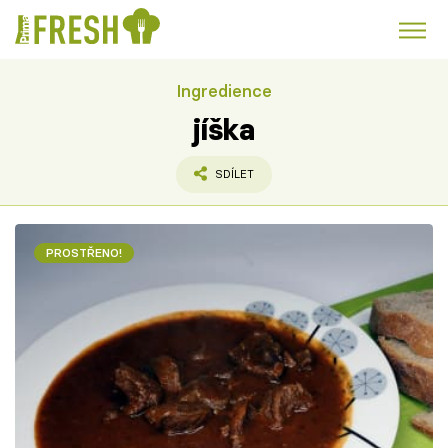
Ingredience
Kuře
Polévky k večeři
Rychlé večeře
Trendy:
jíška
Česká kuchyně
Čokoláda
SDÍLET
PROSTŘENO!
Témata
Recepty
Články
TV Program