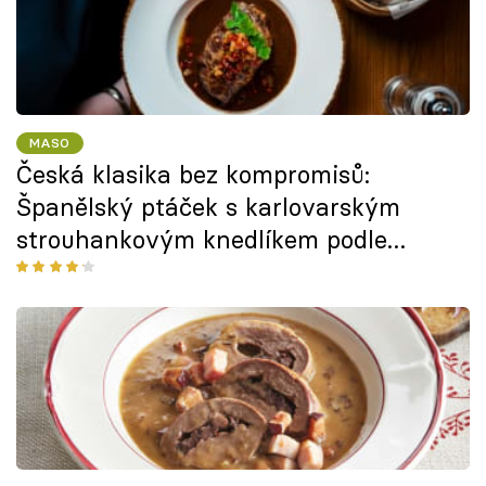
MASO
Česká klasika bez kompromisů:
Španělský ptáček s karlovarským
strouhankovým knedlíkem podle
Petra Břenka z pardubické restaurace
Struhadlo