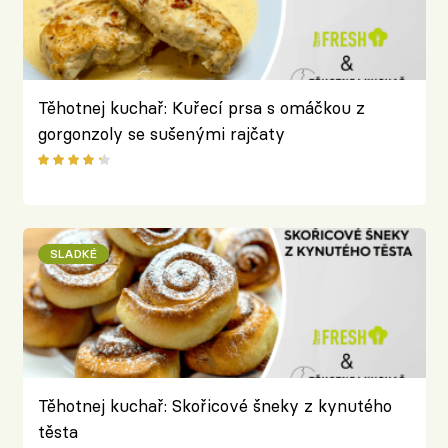
Těhotnej kuchař: Kuřecí prsa s omáčkou z
gorgonzoly se sušenými rajčaty
SLADKÉ
Těhotnej kuchař: Skořicové šneky z kynutého
těsta