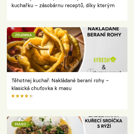
kuchařku – zásobárnu receptů, díky kterým
vás bude bavit stát u plotny
ZELENINA
Těhotnej kuchař: Nakládané beraní rohy –
klasická chuťovka k masu
MASO