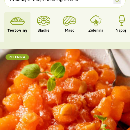
Těstoviny
Sladké
Maso
Zelenina
Nápoje
ZELENINA