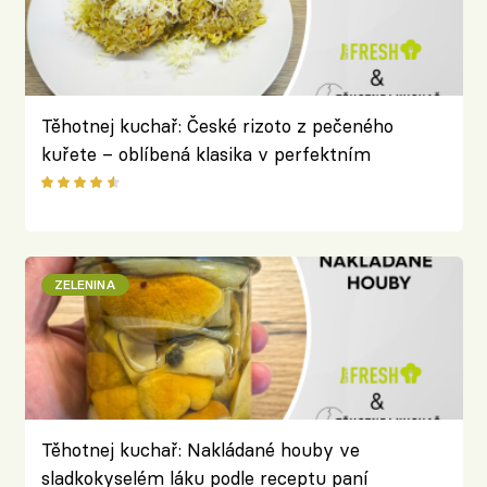
Těhotnej kuchař: České rizoto z pečeného
kuřete – oblíbená klasika v perfektním
provedení
ZELENINA
Těhotnej kuchař: Nakládané houby ve
sladkokyselém láku podle receptu paní