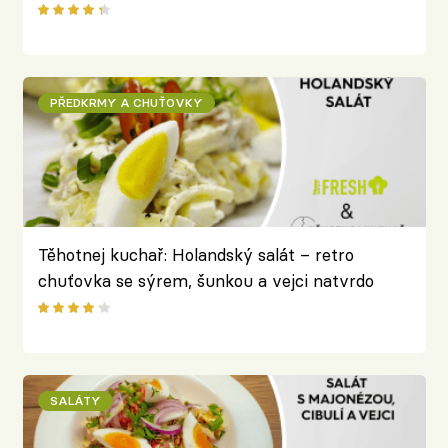
PŘEDKRMY A CHUŤOVKY
Těhotnej kuchař: Holandský salát – retro
chuťovka se sýrem, šunkou a vejci natvrdo
SALÁTY