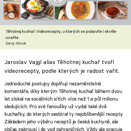
Škola vaření
Recepty z TV
Těhotnej kuchař: Videorecepty, u kterých se pobavíte i skvěle
Speciál: Cuketa
uvaříte
Zdroj: iStock
Těhotnej kuchař
Jaroslav Vajgl alias Těhotnej kuchař tvoří
Sledujte prima+
videorecepty, podle kterých je radost vařit.
Přihlášení
Jednoduché postupy doplňují nezaměnitelné
komentáře, díky kterým Těhotnej kuchař během dvou
let získal na sociálních sítích více než 1 a půl milionu
Sledujte nás
sledujících. Pro své fanoušky už vydal také dvě
kuchařky, do kterých sesbíral ty nejoblíbenější recepty.
Základem jeho výběru receptů je česká kuchyně, ale
občas zabrousí i do vod zahraničních. Vždy ale pracuje