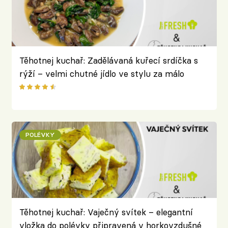
Těhotnej kuchař: Zadělávaná kuřecí srdíčka s
rýží – velmi chutné jídlo ve stylu za málo
peněz hodně muziky
POLÉVKY
Těhotnej kuchař: Vaječný svítek – elegantní
vložka do polévky připravená v horkovzdušné