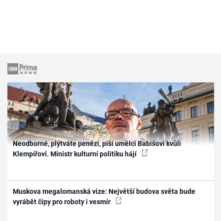
Neodborné, plýtváte penězi, píší umělci Babišovi kvůli
Klempířovi. Ministr kulturní politiku hájí
Muskova megalomanská vize: Největší budova světa bude
vyrábět čipy pro roboty i vesmír