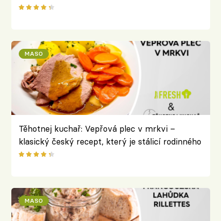
grilovačky
MASO
Těhotnej kuchař: Vepřová plec v mrkvi –
klasický český recept, který je stálicí rodinného
repertoáru
MASO