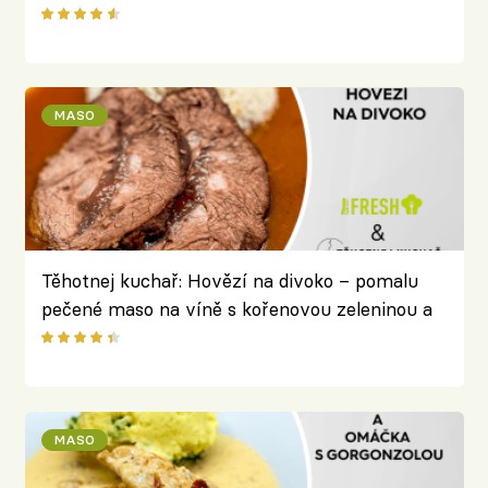
MASO
Těhotnej kuchař: Hovězí na divoko – pomalu
pečené maso na víně s kořenovou zeleninou a
divokým kořením
MASO