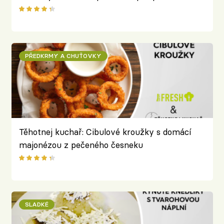
Columbové
PŘEDKRMY A CHUŤOVKY
Těhotnej kuchař: Cibulové kroužky s domácí
majonézou z pečeného česneku
SLADKÉ