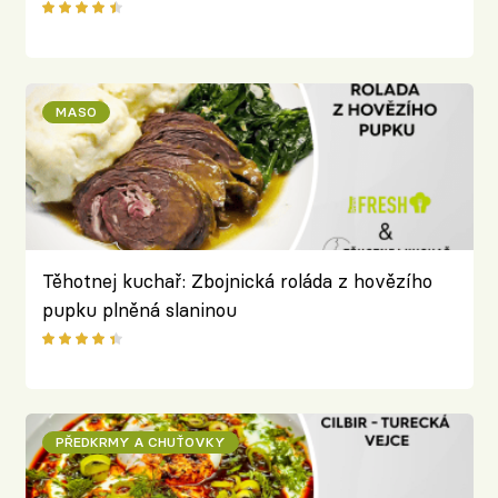
MASO
Těhotnej kuchař: Zbojnická roláda z hovězího
pupku plněná slaninou
PŘEDKRMY A CHUŤOVKY