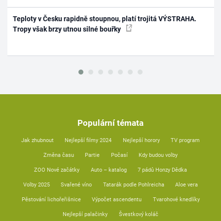
Teploty v Česku rapidně stoupnou, platí trojitá VÝSTRAHA.
Tropy však brzy utnou silné bouřky
Populární témata
Jak zhubnout
Nejlepší filmy 2024
Nejlepší horory
TV program
Změna času
Partie
Počasí
Kdy budou volby
ZOO Nové začátky
Auto – katalog
7 pádů Honzy Dědka
Volby 2025
Svařené víno
Tatarák podle Pohlreicha
Aloe vera
Pěstování lichořeřišnice
Výpočet ascendentu
Tvarohové knedlíky
Nejlepší palačinky
Švestkový koláč