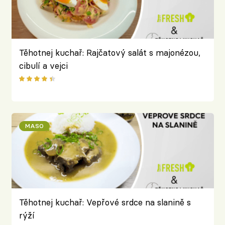
Těhotnej kuchař: Rajčatový salát s majonézou,
cibulí a vejci
MASO
Těhotnej kuchař: Vepřové srdce na slanině s
rýží