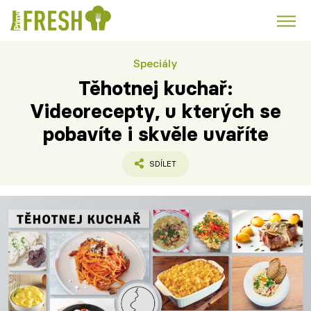
Speciály
Kuře
Polévky k večeři
Rychlé večeře
Trendy:
Těhotnej kuchař:
Česká kuchyně
Čokoláda
Videorecepty, u kterých se
pobavíte i skvěle uvaříte
SDÍLET
Témata
Recepty
Články
TV Program