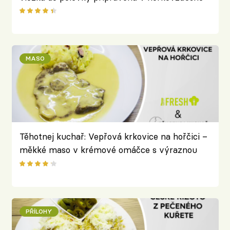
fritéze
MASO
Těhotnej kuchař: Vepřová krkovice na hořčici –
měkké maso v krémové omáčce s výraznou
chutí potěší celou rodinu
PŘÍLOHY