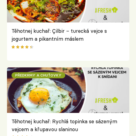
Těhotnej kuchař: Çilbir – turecká vejce s
jogurtem a pikantním máslem
PŘEDKRMY A CHUŤOVKY
Těhotnej kuchař: Rychlá topinka se sázeným
vejcem a křupavou slaninou