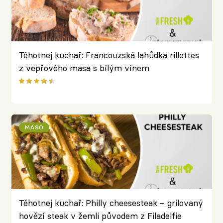
Těhotnej kuchař: Francouzská lahůdka rillettes
z vepřového masa s bílým vínem
MASO
Těhotnej kuchař: Philly cheesesteak – grilovaný
hovězí steak v žemli původem z Filadelfie