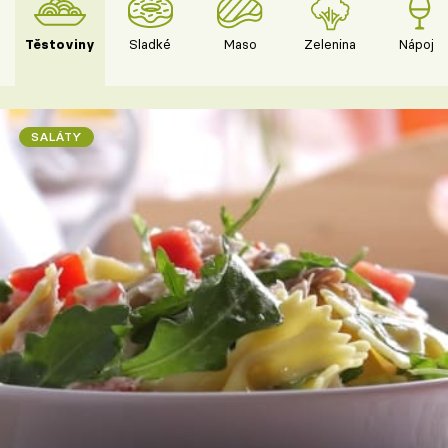
Těstoviny
Sladké
Maso
Zelenina
Nápoje
SALÁTY