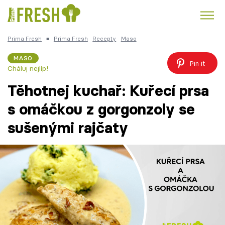
Prima Fresh
■
Prima Fresh
Recepty
Maso
Kuře
Polévky k večeři
Rychlé večeře
Trendy:
MASO
Pin it
Cháluj nejlíp!
Česká kuchyně
Čokoláda
Těhotnej kuchař: Kuřecí prsa
s omáčkou z gorgonzoly se
sušenými rajčaty
Témata
Recepty
Články
TV Program