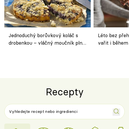
Jednoduchý borůvkový koláč s
Léto bez přeh
drobenkou – vláčný moučník plný
vařit i během
ovoce
Recepty