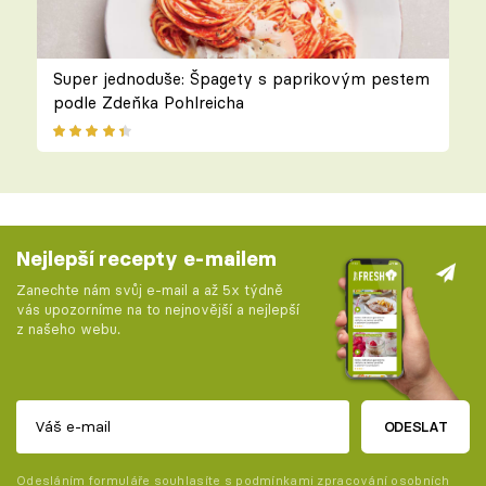
Super jednoduše: Špagety s paprikovým pestem
podle Zdeňka Pohlreicha
Nejlepší recepty e-mailem
Zanechte nám svůj e-mail a až 5x týdně
vás upozorníme na to nejnovější a nejlepší
z našeho webu.
ODESLAT
Odesláním formuláře souhlasíte s
podmínkami zpracování osobních