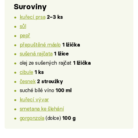
Suroviny
kuřecí prsa
2–3 ks
sůl
pepř
přepuštěné máslo
1 lžička
sušená rajčata
1 lžíce
olej ze sušených rajčat
1 lžička
cibule
1 ks
česnek
2 stroužky
suché bílé víno
100 ml
kuřecí vývar
smetana ke šlehání
gorgonzola
(dolce)
100 g