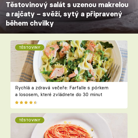
Těstovinový salát s uzenou makrelou
a rajčaty – svěží, sytý a připravený
během chvilky
TĚSTOVINY
Rychlá a zdravá večeře: Farfalle s pórkem
a lososem, které zvládnete do 30 minut
TĚSTOVINY