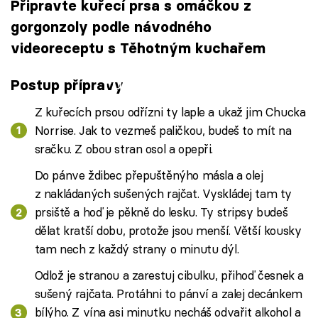
Připravte kuřecí prsa s omáčkou z
gorgonzoly podle návodného
videoreceptu s Těhotným kuchařem
Failed to fetch
Postup přípravy
Z kuřecích prsou odřízni ty laple a ukaž jim Chucka
Norrise. Jak to vezmeš paličkou, budeš to mít na
sračku. Z obou stran osol a opepři.
Do pánve ždibec přepuštěnýho másla a olej
z nakládaných sušených rajčat. Vyskládej tam ty
prsiště a hoď je pěkně do lesku. Ty stripsy budeš
dělat kratší dobu, protože jsou menší. Větší kousky
tam nech z každý strany o minutu dýl.
Odlož je stranou a zarestuj cibulku, přihoď česnek a
sušený rajčata. Protáhni to pánví a zalej decánkem
bílýho. Z vína asi minutku necháš odvařit alkohol a