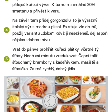
přileješ kuřecí vývar. K tomu minimálně 30%
smetanu a přivést k varu.
Na závěr tam přidej gorgonzolu. To je výrazný
italský sýr s modrou plísní. Existuje víc druhů,
použij variantu „dolce“. Když ji neseženeš, dej aspoň
nějakou dobrou nivu.
Vrať do pánve prohřát kuřecí plátky, včetně tý
šťávy. Nech asi minutu zredukovat. Čapni talíř,
šťouchaný brambory s kadeřávkem, masiště a
šťávička. Za mě rychlý, dobrý jídlo.