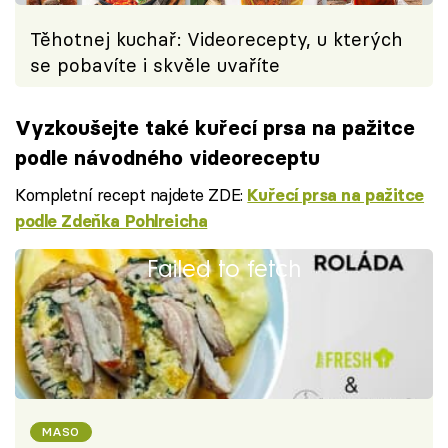
Těhotnej kuchař: Videorecepty, u kterých
se pobavíte i skvěle uvaříte
Vyzkoušejte také kuřecí prsa na pažitce
podle návodného videoreceptu
Kompletní recept najdete ZDE:
Kuřecí prsa na pažitce
podle Zdeňka Pohlreicha
Failed to fetch
MASO