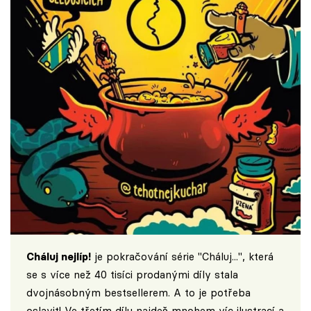
Cháluj nejlíp!
je pokračování série "Cháluj...", která
se s více než 40 tisíci prodanými díly stala
dvojnásobným bestsellerem. A to je potřeba
oslavit! Ve třetím dílu najdeš mnohem víc ilustrací a