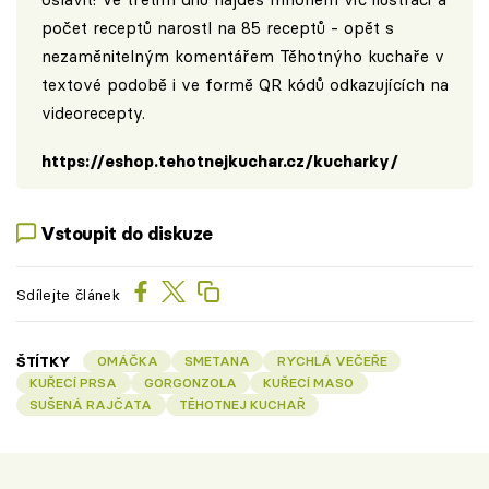
počet receptů narostl na 85 receptů - opět s
nezaměnitelným komentářem Těhotnýho kuchaře v
textové podobě i ve formě QR kódů odkazujících na
videorecepty.
https://eshop.tehotnejkuchar.cz/kucharky/
Vstoupit do diskuze
Sdílejte článek
ŠTÍTKY
OMÁČKA
SMETANA
RYCHLÁ VEČEŘE
KUŘECÍ PRSA
GORGONZOLA
KUŘECÍ MASO
SUŠENÁ RAJČATA
TĚHOTNEJ KUCHAŘ