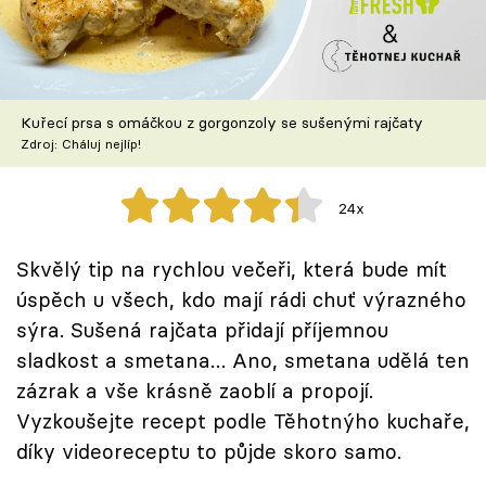
Škola vaření
Recepty z TV
Kuřecí prsa s omáčkou z gorgonzoly se sušenými rajčaty
Speciál: Cuketa
Zdroj: Cháluj nejlíp!
Těhotnej kuchař
24x
Sledujte prima+
Skvělý tip na rychlou večeři, která bude mít
úspěch u všech, kdo mají rádi chuť výrazného
Přihlášení
sýra. Sušená rajčata přidají příjemnou
sladkost a smetana… Ano, smetana udělá ten
Sledujte nás
zázrak a vše krásně zaoblí a propojí.
Vyzkoušejte recept podle Těhotnýho kuchaře,
díky videoreceptu to půjde skoro samo.