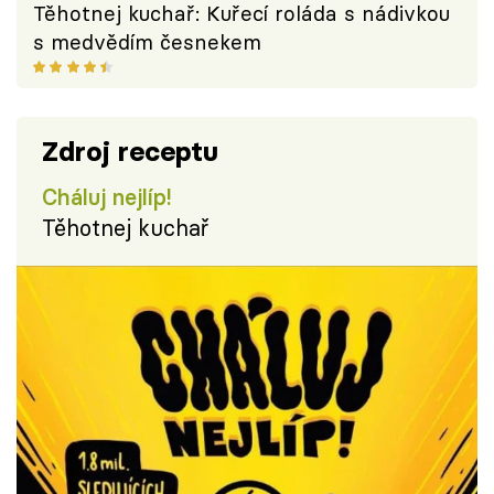
Těhotnej kuchař: Kuřecí roláda s nádivkou
s medvědím česnekem
Zdroj receptu
Cháluj nejlíp!
Těhotnej kuchař