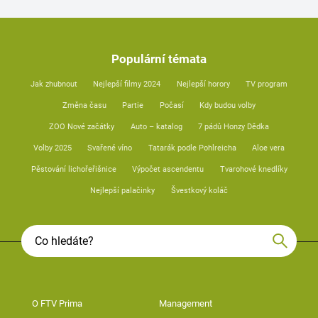
Populární témata
Jak zhubnout
Nejlepší filmy 2024
Nejlepší horory
TV program
Změna času
Partie
Počasí
Kdy budou volby
ZOO Nové začátky
Auto – katalog
7 pádů Honzy Dědka
Volby 2025
Svařené víno
Tatarák podle Pohlreicha
Aloe vera
Pěstování lichořeřišnice
Výpočet ascendentu
Tvarohové knedlíky
Nejlepší palačinky
Švestkový koláč
O FTV Prima
Management