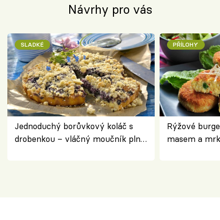
Návrhy pro vás
SLADKÉ
PŘÍLOHY
Jednoduchý borůvkový koláč s
Rýžové burge
drobenkou – vláčný moučník plný
masem a mrk
ovoce
salátem – leh