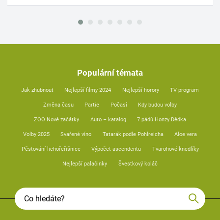
Populární témata
Jak zhubnout
Nejlepší filmy 2024
Nejlepší horory
TV program
Změna času
Partie
Počasí
Kdy budou volby
ZOO Nové začátky
Auto – katalog
7 pádů Honzy Dědka
Volby 2025
Svařené víno
Tatarák podle Pohlreicha
Aloe vera
Pěstování lichořeřišnice
Výpočet ascendentu
Tvarohové knedlíky
Nejlepší palačinky
Švestkový koláč