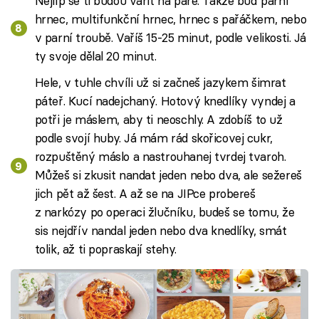
Nejlíp se ti budou vařit na páře. Takže buď parní
hrnec, multifunkční hrnec, hrnec s pařáčkem, nebo
v parní troubě. Vaříš 15-25 minut, podle velikosti. Já
ty svoje dělal 20 minut.
Hele, v tuhle chvíli už si začneš jazykem šimrat
páteř. Kucí nadejchaný. Hotový knedlíky vyndej a
potři je máslem, aby ti neoschly. A zdobíš to už
podle svojí huby. Já mám rád skořicovej cukr,
rozpuštěný máslo a nastrouhanej tvrdej tvaroh.
Můžeš si zkusit nandat jeden nebo dva, ale sežereš
jich pět až šest. A až se na JIPce probereš
z narkózy po operaci žlučníku, budeš se tomu, že
sis nejdřív nandal jeden nebo dva knedlíky, smát
tolik, až ti popraskají stehy.