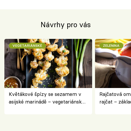
Návrhy pro vás
VEGETARIÁNSKÉ
ZELENINA
Květákové špízy se sezamem v
Rajčatová om
asijské marinádě – vegetariánská
rajčat – zákla
chuťovka z grilu