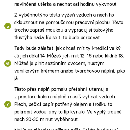
navlhčená utěrka a nechat asi hodinu vykynout.
Z vyběhnutýho těsta vyžeň vzduch a nech ho
sklouznout na pomoučenou pracovní plochu. Těsto
trochu zapraš moukou a vypracuj si takovýho
tlustýho hada, líp se ti to bude porcovat.
Tady bude záležet, jak chceš mít ty knedlici velký.
Já jich dělal 14. Můžeš jich mít 12, 16 nebo klidně 18.
Můžeš je plnit sezónním ovocem, hustým
vanilkovým krémem anebo tvarohovou náplní, jako
já.
Těsto přes náplň pomalu přetáhni, utemuj a
z prostoru kolem náplně musíš vyhnat vzduch.
Plech, pečicí papír potřený olejem a trošku to
pokropit vodou, aby to líp kynulo. Ve vyplý troubě
nech 20-30 minut vyběhnout.