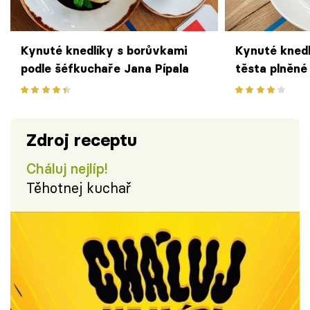
Kynuté knedlíky s borůvkami
Kynuté kned
podle šéfkuchaře Jana Pípala
těsta plněné
Jana Pípala 
Parlamentu
Zdroj receptu
Cháluj nejlíp!
Těhotnej kuchař