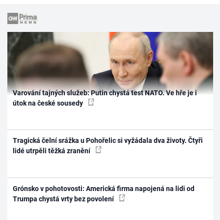
Varování tajných služeb: Putin chystá test NATO. Ve hře je i
útok na české sousedy
Tragická čelní srážka u Pohořelic si vyžádala dva životy. Čtyři
lidé utrpěli těžká zranění
Grónsko v pohotovosti: Americká firma napojená na lidi od
Trumpa chystá vrty bez povolení