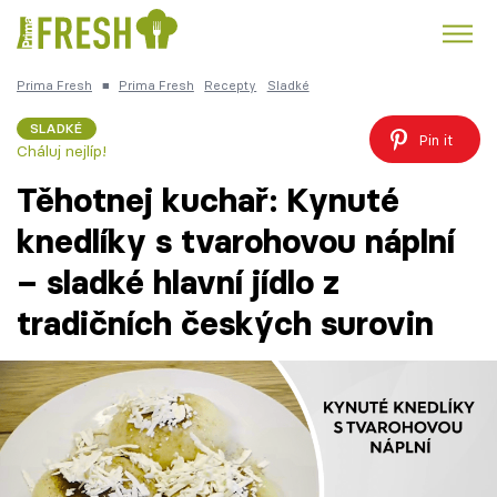
Prima Fresh
■
Prima Fresh
Recepty
Sladké
Kuře
Polévky k večeři
Rychlé večeře
Trendy:
SLADKÉ
Pin it
Cháluj nejlíp!
Česká kuchyně
Čokoláda
Těhotnej kuchař: Kynuté
knedlíky s tvarohovou náplní
– sladké hlavní jídlo z
Témata
tradičních českých surovin
Recepty
Články
TV Program