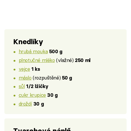
Knedlíky
hrubá mouka
500 g
plnotučné mléko
(vlažné)
250 ml
vejce
1 ks
máslo
(rozpuštěné)
50 g
sůl
1/2 lžičky
cukr krupice
30 g
droždí
30 g
Tvarohová náplň