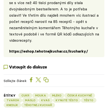
se s více než 40 tisíci prodanými díly stala
dvojnásobným bestsellerem. A to je potřeba
oslavit! Ve třetím dílu najdeš mnohem víc ilustrací a
počet receptů narostl na 85 receptů - opět s
nezaměnitelným komentářem Těhotnýho kuchaře v
textové podobě i ve formě QR kódů odkazujících na
videorecepty.
https://eshop.tehotnejkuchar.cz/kucharky/
Vstoupit do diskuze
Sdílejte článek
ŠTÍTKY
CUKR
MOUKA
MLÉKO
ČESKÁ KUCHYNĚ
TVAROH
MÁSLO
KVAS
KYNUTÉ TĚSTO
TĚSTO
KNEDLÍK
TĚHOTNEJ KUCHAŘ