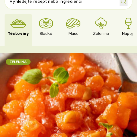
Těstoviny
Sladké
Maso
Zelenina
Nápoje
ZELENINA