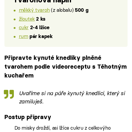
měkký tvaroh
(z alobalu)
500 g
žloutek
2 ks
cukr
2-4 lžíce
rum
pár kapek
Připravte kynuté knedlíky plněné
tvarohem podle videoreceptu s Těhotným
kuchařem
Failed to fetch
Uvaříme si na páře kynutý knedlici, který si
zamiluješ.
Postup přípravy
Do misky droždí, asi lžíce cukru z celkovýho