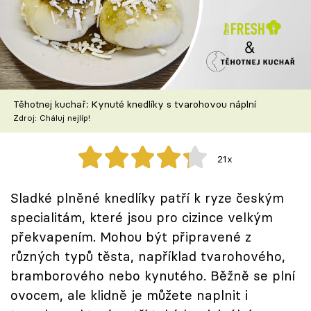
Škola vaření
Recepty z TV
Speciál: Cuketa
Těhotnej kuchař: Kynuté knedlíky s tvarohovou náplní
Těhotnej kuchař
Zdroj: Cháluj nejlíp!
Sledujte prima+
21x
Přihlášení
Sladké plněné knedlíky patří k ryze českým
specialitám, které jsou pro cizince velkým
překvapením. Mohou být připravené z
Sledujte nás
různých typů těsta, například tvarohového,
bramborového nebo kynutého. Běžně se plní
ovocem, ale klidně je můžete naplnit i