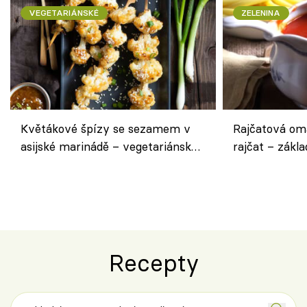
VEGETARIÁNSKÉ
ZELENINA
Květákové špízy se sezamem v
Rajčatová om
asijské marinádě – vegetariánská
rajčat – zákla
chuťovka z grilu
Recepty