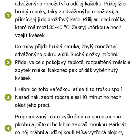
odváženýho množství a udělej kašičku. Přidej lžíci
hrubý mouky, taky z odváženýho množství, a
přimíchej ji do drožďový kaše. Přilij asi deci mléka,
které má mezi 30-40 °C. Zakryj utěrkou a nech
vzejít kvásek.
Do mísy přijde hrubá mouka, zbylý množství
odváženýho cukru a sůl. Suchý složky míchni.
Přidej vejce o pokojový teplotě, rozpuštěný máslo a
zbytek mléka. Nakonec pak přidáš vyběhnutý
kvásek.
Hrábni do toho vařečkou, ať se ti to trošku spojí.
Nasaď hák, zapni robota a asi 10 minut ho nech
dělat jeho práci.
Propracovaný těsto vyškrábni na pomoučenou
plochu a ještě si ho lehce zapraš moukou. Párkrát
do něj hrábni a udělej kouli. Mísa vytřená olejem,