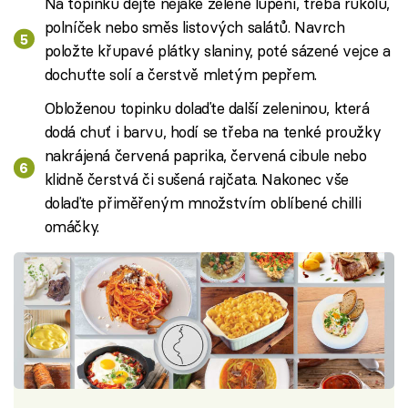
Na topinku dejte nějaké zelené lupení, třeba rukolu,
polníček nebo směs listových salátů. Navrch
položte křupavé plátky slaniny, poté sázené vejce a
dochuťte solí a čerstvě mletým pepřem.
Obloženou topinku dolaďte další zeleninou, která
dodá chuť i barvu, hodí se třeba na tenké proužky
nakrájená červená paprika, červená cibule nebo
klidně čerstvá či sušená rajčata. Nakonec vše
dolaďte přiměřeným množstvím oblíbené chilli
omáčky.