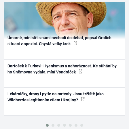
Úmorné, ministři s námi nechodí do debat, popsal Grolich
situaci v opozici. Chystá velký krok
Bartošek k Turkovi: Hyenismus a nehoráznost. Ke stíhání by
ho Sněmovna vydala, míní Vondráček
Lékárničky, drony i pytle na mrtvoly: Jsou tržiště jako
Wildberries legitimním cílem Ukrajiny?