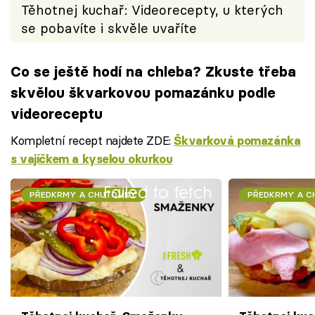
Těhotnej kuchař: Videorecepty, u kterých
se pobavíte i skvěle uvaříte
Co se ještě hodí na chleba? Zkuste třeba
skvělou škvarkovou pomazánku podle
videoreceptu
Kompletní recept najdete ZDE:
Škvarková pomazánka
s vajíčkem a kyselou okurkou
Failed to fetch
PŘEDKRMY A CHUŤOVKY
PŘEDKRMY A 