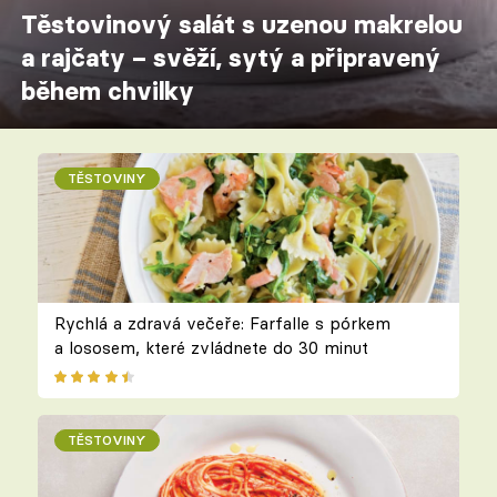
Těstovinový salát s uzenou makrelou
a rajčaty – svěží, sytý a připravený
během chvilky
TĚSTOVINY
Rychlá a zdravá večeře: Farfalle s pórkem
a lososem, které zvládnete do 30 minut
TĚSTOVINY