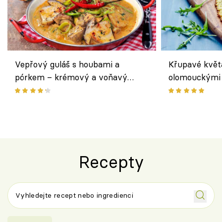
Vepřový guláš s houbami a
Křupavé květ
pórkem – krémový a voňavý
olomouckými 
pokrm z jednoho hrnce
bezlepkový o
českým sýre
Recepty