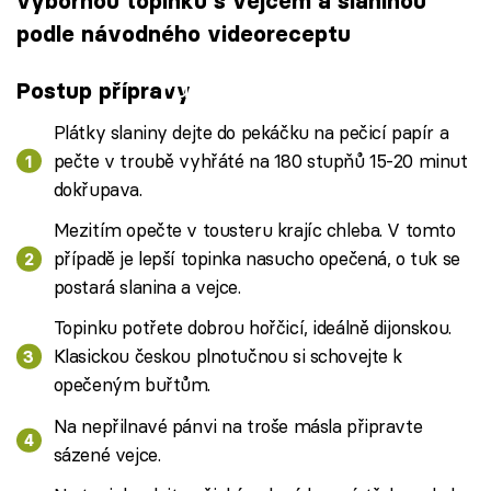
výbornou topinku s vejcem a slaninou
podle návodného videoreceptu
Failed to fetch
Postup přípravy
Plátky slaniny dejte do pekáčku na pečicí papír a
pečte v troubě vyhřáté na 180 stupňů 15-20 minut
dokřupava.
Mezitím opečte v tousteru krajíc chleba. V tomto
případě je lepší topinka nasucho opečená, o tuk se
postará slanina a vejce.
Topinku potřete dobrou hořčicí, ideálně dijonskou.
Klasickou českou plnotučnou si schovejte k
opečeným buřtům.
Na nepřilnavé pánvi na troše másla připravte
sázené vejce.