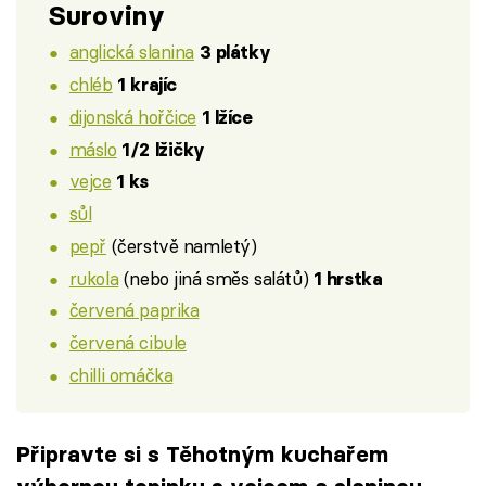
Suroviny
anglická slanina
3 plátky
chléb
1 krajíc
dijonská hořčice
1 lžíce
máslo
1/2 lžičky
vejce
1 ks
sůl
pepř
(čerstvě namletý)
rukola
(nebo jiná směs salátů)
1 hrstka
červená paprika
červená cibule
chilli omáčka
Připravte si s Těhotným kuchařem