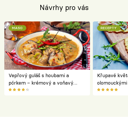
Návrhy pro vás
MASO
RECEPTY
Vepřový guláš s houbami a
Křupavé květ
pórkem – krémový a voňavý
olomouckými 
pokrm z jednoho hrnce
bezlepkový o
českým sýre