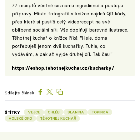
77 receptů včetně seznamu ingrediencí a postupu
přípravy. Místo fotografií v knížce najdeš QR kódy,
přes které si pustíš celý videorecept na své
oblíbené sociální síti. Vše doplňují barevné ilustrace.
Těhotnej kuchař o knížce říká: "Hele, doma
potřebuješ jenom dvě kuchařky. Tuhle, co
vydávám, a pak až vyjde druhej díl. Tak čau."
https://eshop.tehotnejkuchar.cz/kucharky/
Sdílejte článek
ŠTÍTKY
VEJCE
CHLÉB
SLANINA
TOPINKA
VOLSKÉ OKO
TĚHOTNEJ KUCHAŘ