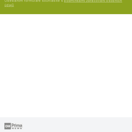
Odesláním formuláře souhlasíte s
podmínkami zpracování osobních
údajů