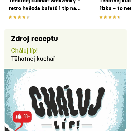
Těhotnej kuchař: Smaženky –
Těhotnej kuc
retro hvězda bufetů i tip na
řízku – to n
rychlou večeři
špatně!
Zdroj receptu
Cháluj líp!
Těhotnej kuchař