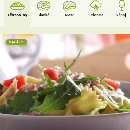
Těstoviny
Sladké
Maso
Zelenina
Nápoje
SALÁTY