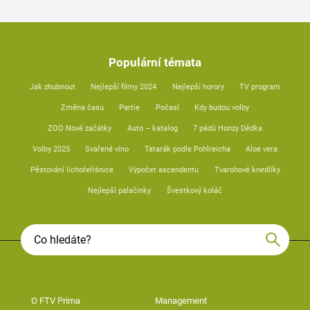
Populární témata
Jak zhubnout
Nejlepší filmy 2024
Nejlepší horory
TV program
Změna času
Partie
Počasí
Kdy budou volby
ZOO Nové začátky
Auto – katalog
7 pádů Honzy Dědka
Volby 2025
Svařené víno
Tatarák podle Pohlreicha
Aloe vera
Pěstování lichořeřišnice
Výpočet ascendentu
Tvarohové knedlíky
Nejlepší palačinky
Švestkový koláč
O FTV Prima
Management