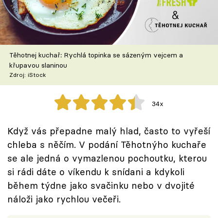
Škola vaření
Recepty z TV
Těhotnej kuchař: Rychlá topinka se sázeným vejcem a
Speciál: Cuketa
křupavou slaninou
Zdroj: iStock
Těhotnej kuchař
34x
Sledujte prima+
Když vás přepadne malý hlad, často to vyřeší
Přihlášení
chleba s něčím. V podání Těhotnýho kuchaře
se ale jedná o vymazlenou pochoutku, kterou
si rádi dáte o víkendu k snídani a kdykoli
Sledujte nás
během týdne jako svačinku nebo v dvojité
náloži jako rychlou večeři.