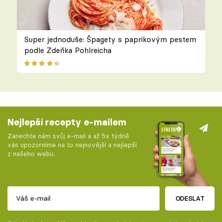
Super jednoduše: Špagety s paprikovým pestem
podle Zdeňka Pohlreicha
Nejlepší recepty e-mailem
Zanechte nám svůj e-mail a až 5x týdně
vás upozorníme na to nejnovější a nejlepší
z našeho webu.
ODESLAT