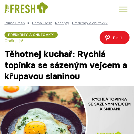
Prima Fresh
■
Prima Fresh
Recepty
Předkrmy a chuťovky
Kuře
Polévky k večeři
Rychlé večeře
Trendy:
PŘEDKRMY A CHUŤOVKY
Pin it
Cháluj líp!
Česká kuchyně
Čokoláda
Těhotnej kuchař: Rychlá
topinka se sázeným vejcem a
křupavou slaninou
Témata
Recepty
Články
TV Program