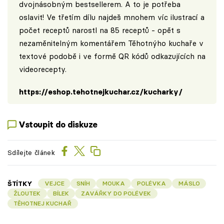
dvojnásobným bestsellerem. A to je potřeba
oslavit! Ve třetím dílu najdeš mnohem víc ilustrací a
počet receptů narostl na 85 receptů - opět s
nezaměnitelným komentářem Těhotnýho kuchaře v
textové podobě i ve formě QR kódů odkazujících na
videorecepty.
https://eshop.tehotnejkuchar.cz/kucharky/
Vstoupit do diskuze
Sdílejte článek
ŠTÍTKY
VEJCE
SNÍH
MOUKA
POLÉVKA
MÁSLO
ŽLOUTEK
BÍLEK
ZAVÁŘKY DO POLÉVEK
TĚHOTNEJ KUCHAŘ