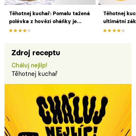
Těhotnej kuchař: Pomalu tažená
Těhotnej kuc
polévka z hovězí oháňky je
ultimátní zá
dokonalý životabudič
polévky
Zdroj receptu
Cháluj nejlíp!
Těhotnej kuchař