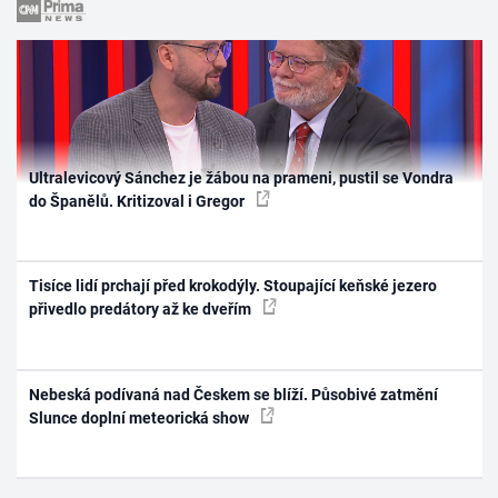
Ultralevicový Sánchez je žábou na prameni, pustil se Vondra
do Španělů. Kritizoval i Gregor
Tisíce lidí prchají před krokodýly. Stoupající keňské jezero
přivedlo predátory až ke dveřím
Nebeská podívaná nad Českem se blíží. Působivé zatmění
Slunce doplní meteorická show