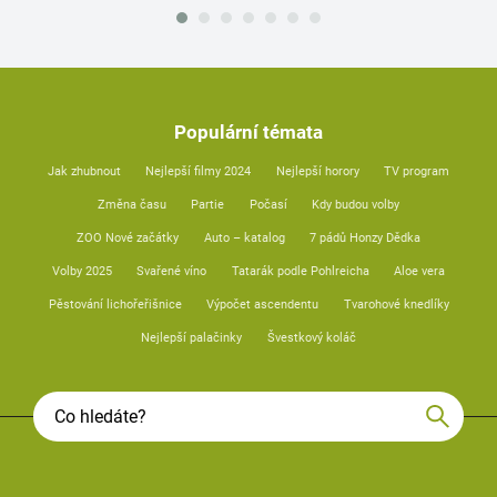
Populární témata
Jak zhubnout
Nejlepší filmy 2024
Nejlepší horory
TV program
Změna času
Partie
Počasí
Kdy budou volby
ZOO Nové začátky
Auto – katalog
7 pádů Honzy Dědka
Volby 2025
Svařené víno
Tatarák podle Pohlreicha
Aloe vera
Pěstování lichořeřišnice
Výpočet ascendentu
Tvarohové knedlíky
Nejlepší palačinky
Švestkový koláč