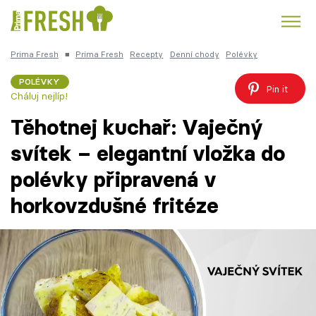
Prima Fresh
■
Prima Fresh
Recepty
Denní chody
Polévky
Kuře
Polévky k večeři
Rychlé večeře
Trendy:
POLÉVKY
Pin it
Cháluj nejlíp!
Česká kuchyně
Čokoláda
Těhotnej kuchař: Vaječný
svítek – elegantní vložka do
polévky připravená v
Témata
horkovzdušné fritéze
Recepty
Články
TV Program