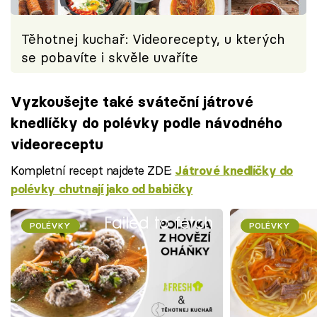
Těhotnej kuchař: Videorecepty, u kterých
se pobavíte i skvěle uvaříte
Vyzkoušejte také sváteční játrové
knedlíčky do polévky podle návodného
videoreceptu
Kompletní recept najdete ZDE:
Játrové knedlíčky do
polévky chutnají jako od babičky
Failed to fetch
POLÉVKY
POLÉVKY