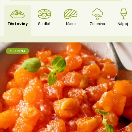
Těstoviny
Sladké
Maso
Zelenina
Nápoje
ZELENINA