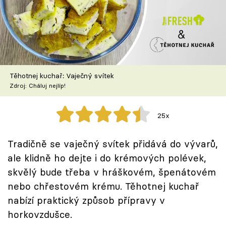
Škola vaření
Recepty z TV
Speciál: Cuketa
Těhotnej kuchař: Vaječný svítek
Těhotnej kuchař
Zdroj: Cháluj nejlíp!
Sledujte prima+
25x
Přihlášení
Tradičně se vaječný svítek přidává do vývarů,
ale klidně ho dejte i do krémových polévek,
skvělý bude třeba v hráškovém, špenátovém
Sledujte nás
nebo chřestovém krému. Těhotnej kuchař
nabízí praktický způsob přípravy v
horkovzdušce.