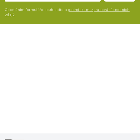
Odesláním formuláře souhlasíte s
podmínkami zpracování osobních
údajů