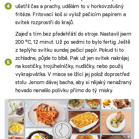
ušetřil čas a prachy, udělám to v horkovzdušný
fritéze. Fritovací koš si vylož pečicím papírem a
svítek rozprostři do krajů.
Zajeď s tím bez předehřátí do stroje. Nastavil jsem
200 °C, 12 minut. Už po sedmi to bylo fertig. Ještě
z teplýho svítku sundej pečicí papír. Pokud ti to
zchladne, půjde to blbě. Pak už jen svítek nakrájej
na kostičky, trojúhelníčky, nudličky, nebo použij
vykrajovátka. V misce se lžící jej polož doprostřed
stolu. Jenom dávej bacha, aby si nějaký nenažraný
hovado nenalilo polívku přímo do tý misky.