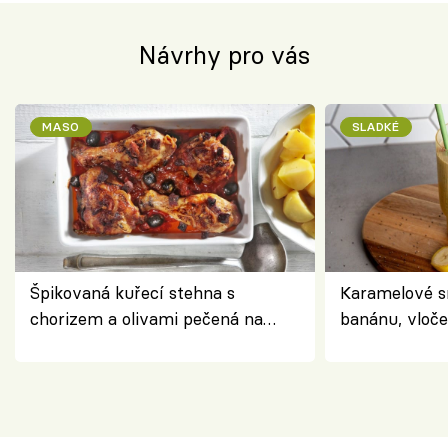
Návrhy pro vás
MASO
SLADKÉ
Špikovaná kuřecí stehna s
Karamelové s
chorizem a olivami pečená na
banánu, vloče
letní zelenině – šťavnaté maso s
snídaně do sk
výraznou chutí inspirovanou
Španělskem