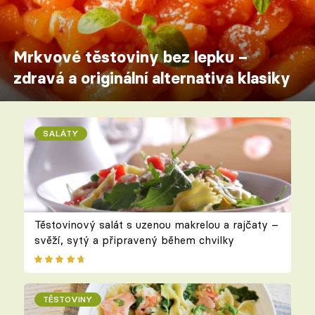
Mrkvové těstoviny bez lepku –
zdravá a originální alternativa klasiky
SALÁTY
Těstovinový salát s uzenou makrelou a rajčaty –
svěží, sytý a připravený během chvilky
TĚSTOVINY