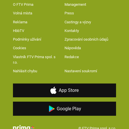
O FTV Prima
Management
Volná místa
Press
Reklama
Castingy a výzvy
HbbTV
Kontakty
Podmínky užívání
Zpracování osobních údajů
Cookies
Nápověda
Vlastník FTV Prima spol. s
Redakce
r.o.
Nahlásit chybu
Nastavení soukromí
App Store
Google Play
© FTV Prima spol. s r.o.