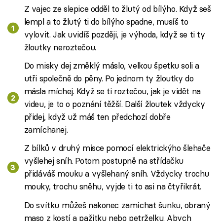
Z vajec ze slepice odděl to žlutý od bílýho. Když seš
lempl a to žlutý ti do bílýho spadne, musíš to
vylovit. Jak uvidíš později, je výhoda, když se ti ty
žloutky neroztečou.
Do misky dej změklý máslo, velkou špetku soli a
utři společně do pěny. Po jednom ty žloutky do
másla míchej. Když se ti roztečou, jak je vidět na
videu, je to o poznání těžší. Další žloutek vždycky
přidej, když už máš ten předchozí dobře
zamíchanej.
Z bílků v druhý misce pomocí elektrickýho šlehače
vyšlehej sníh. Potom postupně na střídačku
přidáváš mouku a vyšlehaný sníh. Vždycky trochu
mouky, trochu sněhu, vyjde ti to asi na čtyřikrát.
Do svítku můžeš nakonec zamíchat šunku, obraný
maso z kostí a pažitku nebo petrželku. Abych