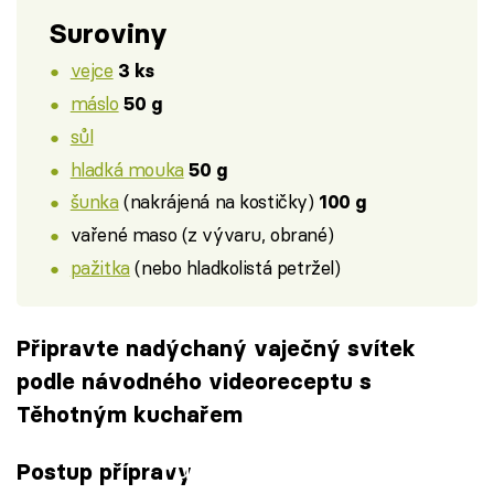
Suroviny
vejce
3 ks
máslo
50 g
sůl
hladká mouka
50 g
šunka
(nakrájená na kostičky)
100 g
vařené maso (z vývaru, obrané)
pažitka
(nebo hladkolistá petržel)
Připravte nadýchaný vaječný svítek
podle návodného videoreceptu s
Těhotným kuchařem
Failed to fetch
Postup přípravy