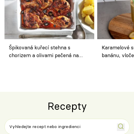
Špikovaná kuřecí stehna s
Karamelové s
chorizem a olivami pečená na
banánu, vloče
letní zelenině – šťavnaté maso s
snídaně do sk
výraznou chutí inspirovanou
Španělskem
Recepty