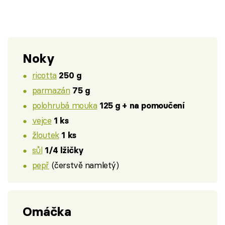
Noky
ricotta
250 g
parmazán
75 g
polohrubá mouka
125 g + na pomoučení
vejce
1 ks
žloutek
1 ks
sůl
1/4 lžičky
pepř
(čerstvě namletý)
Omáčka