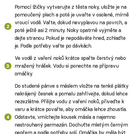
Pomocí lžičky vytvarujte z těsta noky, uložte je na
pomoučený plech a poté je uvařte v osolené, mírně
vroucí vodě. Vařte, dokud nevyplavou na povrch, a
poté ještě asi 2 minuty. Noky opatrně vyjměte a
dejte stranou. Pokud je nepodáváte hned, zchlaďte
je. Podle potřeby vařte po dávkách.
Ve vodě z vaření noků krátce spařte čerstvý nebo
mražený hrášek. Vodu si ponechte na přípravu
omáčky.
Do studené pánve s máslem vložte na tenké plátky
nakrájený česnek a pomalu zahřívejte, dokud lehce
nezezlátne. Přilijte vodu z vaření noků, přiveďte k
varu a krátce povařte, aby omáčka lehce zhoustla.
Odstavte, vmíchejte kousek másla a najemno
nastrouhaný parmazán. Dochuťte mletým černým
pepřem a podle potřeby solí. Omáčka by měla být