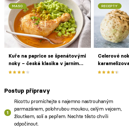
MASO
RECEPTY
Kuře na paprice se špenátovými
Celerové nok
noky – česká klasika v jarním
karamelizova
kabátku
rozmarýnov
Postup přípravy
Ricottu promíchejte s najemno nastrouhaným
parmazánem, polohrubou moukou, celým vejcem,
žloutkem, solí a pepřem. Nechte těsto chvíli
odpočinout.