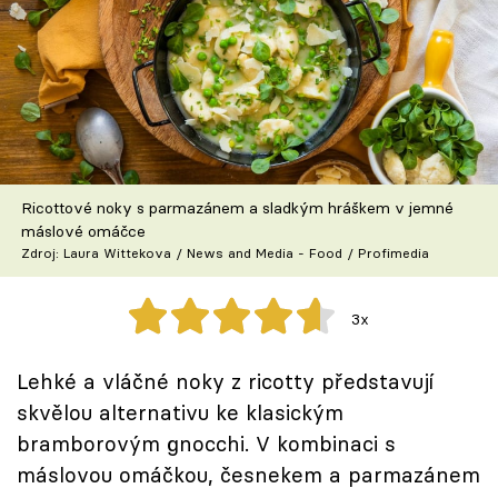
Škola vaření
Recepty z TV
Speciál: Cuketa
Těhotnej kuchař
Ricottové noky s parmazánem a sladkým hráškem v jemné
máslové omáčce
Sledujte prima+
Zdroj: Laura Wittekova / News and Media - Food / Profimedia
Přihlášení
3x
Lehké a vláčné noky z ricotty představují
Sledujte nás
skvělou alternativu ke klasickým
bramborovým gnocchi. V kombinaci s
máslovou omáčkou, česnekem a parmazánem