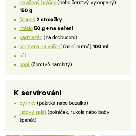
mražený hrášek
(nebo čerstvý vyloupaný)
150 g
česnek
2 stroužky
máslo
50 g + na vaření
parmazán
(na dochucení)
smetana na vaření
(není nutné)
100 ml
sůl
pepř
(čerstvě namletý)
K servírování
bylinky
(pažitka nebo bazalka)
listový salát
(polníček, rukola nebo baby
špenát)