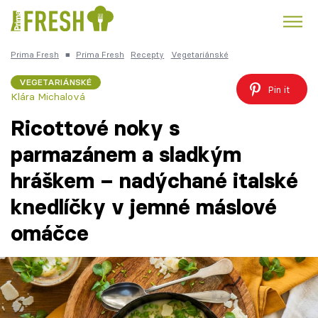
Prima Fresh
■
Prima Fresh
Recepty
Vegetariánské
Kuře
Polévky k večeři
Rychlé večeře
Trendy:
VEGETARIÁNSKÉ
Pin it
Klára Michalová
Česká kuchyně
Čokoláda
Ricottové noky s
parmazánem a sladkým
hráškem – nadýchané italské
Témata
knedlíčky v jemné máslové
Recepty
omáčce
Články
TV Program