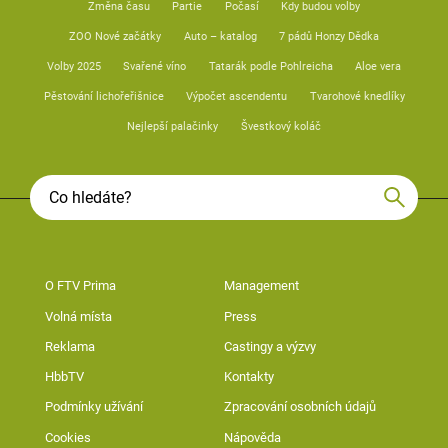
Změna času
Partie
Počasí
Kdy budou volby
ZOO Nové začátky
Auto – katalog
7 pádů Honzy Dědka
Volby 2025
Svařené víno
Tatarák podle Pohlreicha
Aloe vera
Pěstování lichořeřišnice
Výpočet ascendentu
Tvarohové knedlíky
Nejlepší palačinky
Švestkový koláč
O FTV Prima
Management
Volná místa
Press
Reklama
Castingy a výzvy
HbbTV
Kontakty
Podmínky užívání
Zpracování osobních údajů
Cookies
Nápověda