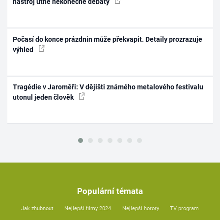
nástroj utne nekonečné debaty
Počasí do konce prázdnin může překvapit. Detaily prozrazuje
výhled
Tragédie v Jaroměři: V dějišti známého metalového festivalu
utonul jeden člověk
Populární témata
Jak zhubnout
Nejlepší filmy 2024
Nejlepší horory
TV program