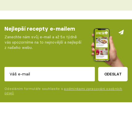
Nejlepší recepty e-mailem
Zanechte nám svůj e-mail a až 5x týdně
vás upozorníme na to nejnovější a nejlepší
z našeho webu.
ODESLAT
Odesláním formuláře souhlasíte s
podmínkami zpracování osobních
údajů