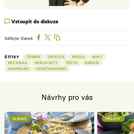
Vstoupit do diskuze
Sdílejte článek
ŠTÍTKY
ČESNEK
OMÁČKA
MÁSLO
NOKY
BEZ MASA
HRÁCH SETÝ
TĚSTO
KNEDLÍK
PARMEZÁN
VEGETARIÁNSKÉ
Návrhy pro vás
SLADKÉ
PŘÍLOHY