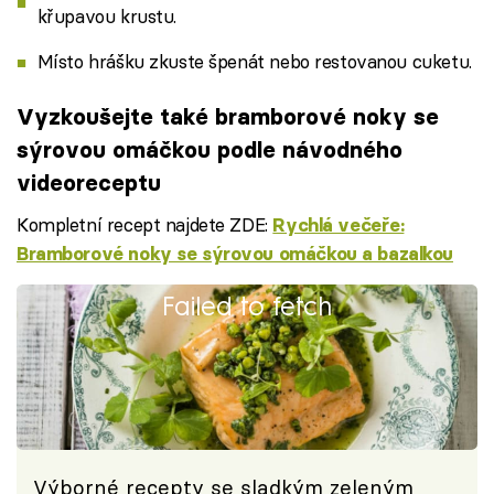
křupavou krustu.
Místo hrášku zkuste špenát nebo restovanou cuketu.
Vyzkoušejte také bramborové noky se
sýrovou omáčkou podle návodného
videoreceptu
Kompletní recept najdete ZDE:
Rychlá večeře:
Bramborové noky se sýrovou omáčkou a bazalkou
Failed to fetch
Výborné recepty se sladkým zeleným