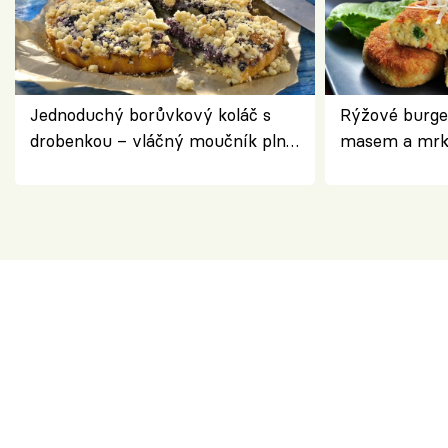
Jednoduchý borůvkový koláč s
Rýžové burge
drobenkou – vláčný moučník plný
masem a mrk
ovoce
salátem – leh