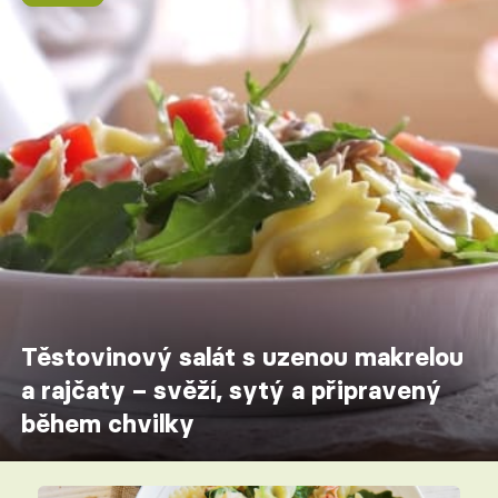
Těstovinový salát s uzenou makrelou
a rajčaty – svěží, sytý a připravený
během chvilky