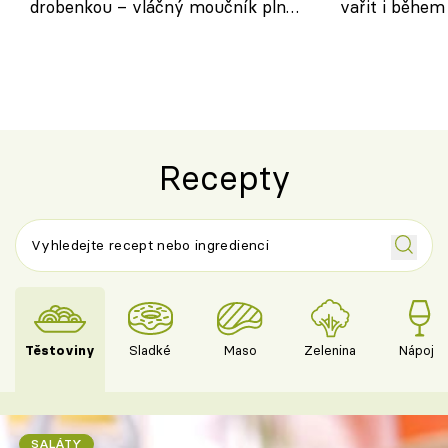
drobenkou – vláčný moučník plný
vařit i během
ovoce
Recepty
Těstoviny
Sladké
Maso
Zelenina
Nápoje
SALÁTY