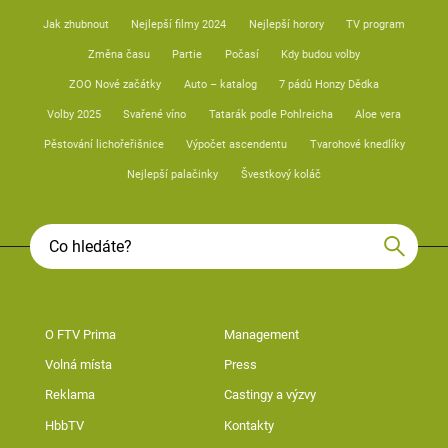
Jak zhubnout
Nejlepší filmy 2024
Nejlepší horory
TV program
Změna času
Partie
Počasí
Kdy budou volby
ZOO Nové začátky
Auto – katalog
7 pádů Honzy Dědka
Volby 2025
Svařené víno
Tatarák podle Pohlreicha
Aloe vera
Pěstování lichořeřišnice
Výpočet ascendentu
Tvarohové knedlíky
Nejlepší palačinky
Švestkový koláč
O FTV Prima
Management
Volná místa
Press
Reklama
Castingy a výzvy
HbbTV
Kontakty