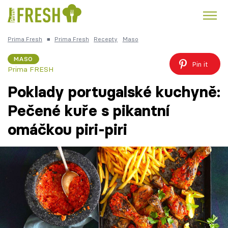
Prima Fresh
■
Prima Fresh
Recepty
Maso
Kuře
Polévky k večeři
Rychlé večeře
Trendy:
MASO
Pin it
Prima FRESH
Česká kuchyně
Čokoláda
Poklady portugalské kuchyně:
Pečené kuře s pikantní
omáčkou piri-piri
Témata
Recepty
Články
TV Program