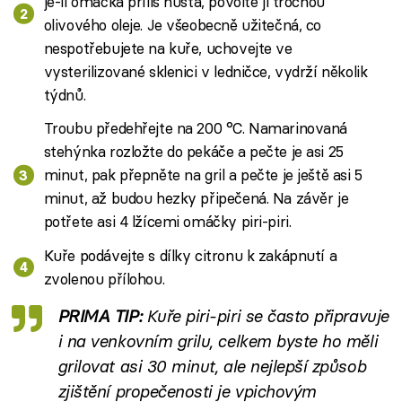
je-li omáčka příliš hustá, povolte ji trochou
olivového oleje. Je všeobecně užitečná, co
nespotřebujete na kuře, uchovejte ve
vysterilizované sklenici v ledničce, vydrží několik
týdnů.
Troubu předehřejte na 200 °C. Namarinovaná
stehýnka rozložte do pekáče a pečte je asi 25
minut, pak přepněte na gril a pečte je ještě asi 5
minut, až budou hezky připečená. Na závěr je
potřete asi 4 lžícemi omáčky piri-piri.
Kuře podávejte s dílky citronu k zakápnutí a
zvolenou přílohou.
PRIMA TIP:
Kuře piri-piri se často připravuje
i na venkovním grilu, celkem byste ho měli
grilovat asi 30 minut, ale nejlepší způsob
zjištění propečenosti je vpichovým