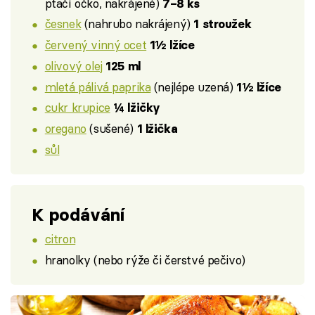
ptačí očko, nakrájené)
7–8 ks
česnek
(nahrubo nakrájený)
1 stroužek
červený vinný ocet
1½ lžíce
olivový olej
125 ml
mletá pálivá paprika
(nejlépe uzená)
1½ lžíce
cukr krupice
¼ lžičky
oregano
(sušené)
1 lžička
sůl
K podávání
citron
hranolky (nebo rýže či čerstvé pečivo)