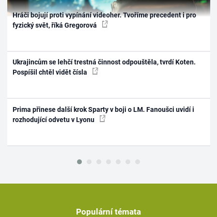
Hráči bojují proti vypínání videoher. Tvoříme precedent i pro
fyzický svět, říká Gregorová
Ukrajincům se lehčí trestná činnost odpouštěla, tvrdí Koten.
Pospíšil chtěl vidět čísla
Prima přinese další krok Sparty v boji o LM. Fanoušci uvidí i
rozhodující odvetu v Lyonu
Populární témata