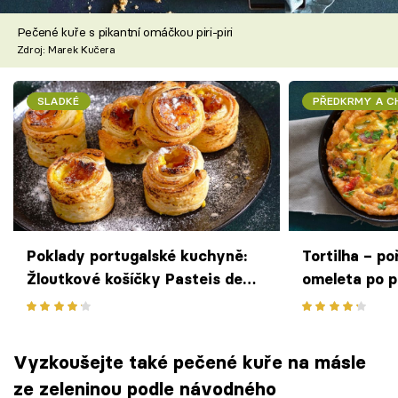
Pečené kuře s pikantní omáčkou piri-piri
Zdroj: Marek Kučera
SLADKÉ
PŘEDKRMY A 
Poklady portugalské kuchyně:
Tortilha – p
Žloutkové košíčky Pasteis de
omeleta po p
nata
Vyzkoušejte také pečené kuře na másle
ze zeleninou podle návodného