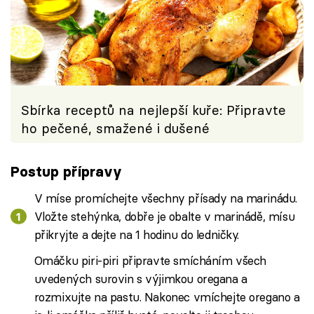
Sbírka receptů na nejlepší kuře: Připravte
ho pečené, smažené i dušené
Postup přípravy
V míse promíchejte všechny přísady na marinádu.
Vložte stehýnka, dobře je obalte v marinádě, mísu
přikryjte a dejte na 1 hodinu do ledničky.
Omáčku piri-piri připravte smícháním všech
uvedených surovin s výjimkou oregana a
rozmixujte na pastu. Nakonec vmíchejte oregano a