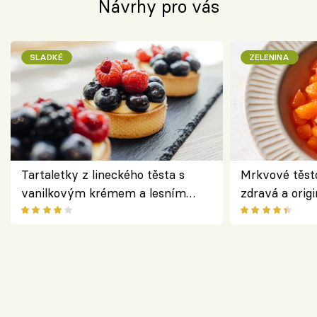
Návrhy pro vás
SLADKÉ
ZELENINA
Tartaletky z lineckého těsta s
Mrkvové těst
vanilkovým krémem a lesním
zdravá a origi
ovocem podle Bread Society
klasiky