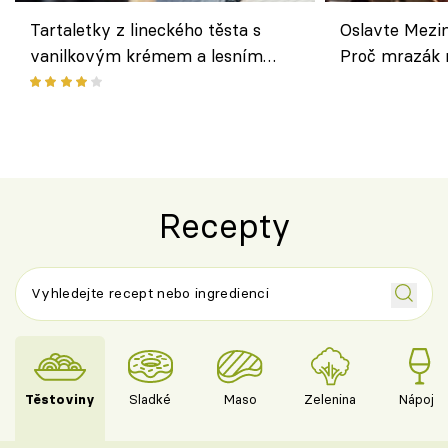
Tartaletky z lineckého těsta s
Oslavte Mezin
vanilkovým krémem a lesním
Proč mrazák n
ovocem podle Bread Society
horku vsadit 
Recepty
Těstoviny
Sladké
Maso
Zelenina
Nápoje