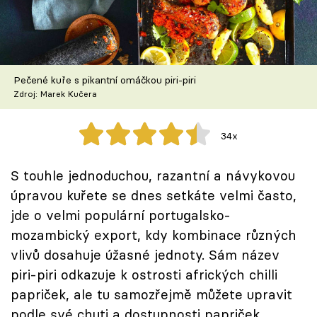
Škola vaření
Recepty z TV
Pečené kuře s pikantní omáčkou piri-piri
Speciál: Cuketa
Zdroj: Marek Kučera
Těhotnej kuchař
34x
Sledujte prima+
S touhle jednoduchou, razantní a návykovou
úpravou kuřete se dnes setkáte velmi často,
Přihlášení
jde o velmi populární portugalsko-
mozambický export, kdy kombinace různých
Sledujte nás
vlivů dosahuje úžasné jednoty. Sám název
piri-piri odkazuje k ostrosti afrických chilli
papriček, ale tu samozřejmě můžete upravit
podle své chuti a dostupnosti papriček.