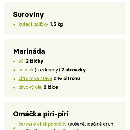
Suroviny
kuřecí paličky
1,5 kg
Marináda
sůl
2 lžičky
česnek
(rozdrcený)
2 stroužky
citronová šťáva
z ½ citronu
olivový olej
2 lžíce
Omáčka piri-piri
červené chilli papričky
(sušené, ideálně druh