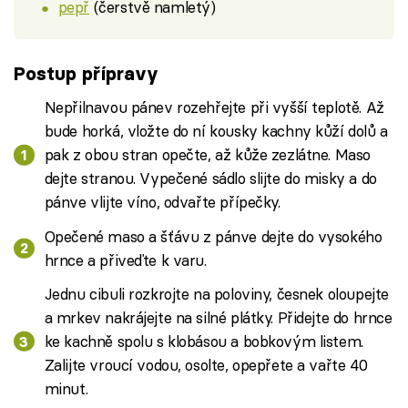
pepř
(čerstvě namletý)
Postup přípravy
Nepřilnavou pánev rozehřejte při vyšší teplotě. Až
bude horká, vložte do ní kousky kachny kůží dolů a
pak z obou stran opečte, až kůže zezlátne. Maso
dejte stranou. Vypečené sádlo slijte do misky a do
pánve vlijte víno, odvařte přípečky.
Opečené maso a šťávu z pánve dejte do vysokého
hrnce a přiveďte k varu.
Jednu cibuli rozkrojte na poloviny, česnek oloupejte
a mrkev nakrájejte na silné plátky. Přidejte do hrnce
ke kachně spolu s klobásou a bobkovým listem.
Zalijte vroucí vodou, osolte, opepřete a vařte 40
minut.