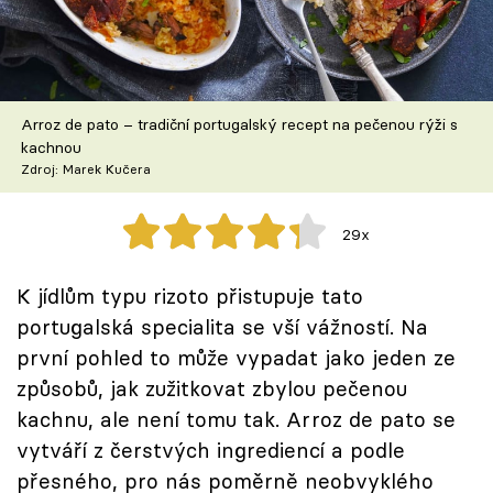
Škola vaření
Recepty z TV
Arroz de pato – tradiční portugalský recept na pečenou rýži s
Speciál: Cuketa
kachnou
Zdroj: Marek Kučera
Těhotnej kuchař
29x
Sledujte prima+
K jídlům typu rizoto přistupuje tato
Přihlášení
portugalská specialita se vší vážností. Na
první pohled to může vypadat jako jeden ze
způsobů, jak zužitkovat zbylou pečenou
Sledujte nás
kachnu, ale není tomu tak. Arroz de pato se
vytváří z čerstvých ingrediencí a podle
přesného, pro nás poměrně neobvyklého