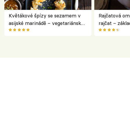
Květákové špízy se sezamem v
Rajčatová om
asijské marinádě – vegetariánská
rajčat – zákla
chuťovka z grilu