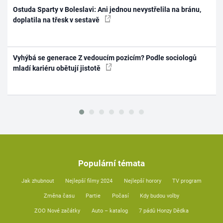
Ostuda Sparty v Boleslavi: Ani jednou nevystřelila na bránu,
doplatila na třesk v sestavě
Vyhýbá se generace Z vedoucím pozicím? Podle sociologů
mladí kariéru obětují jistotě
Populární témata
Jak zhubnout
Nejlepší filmy 2024
Nejlepší horory
TV program
Změna času
Partie
Počasí
Kdy budou volby
ZOO Nové začátky
Auto – katalog
7 pádů Honzy Dědka