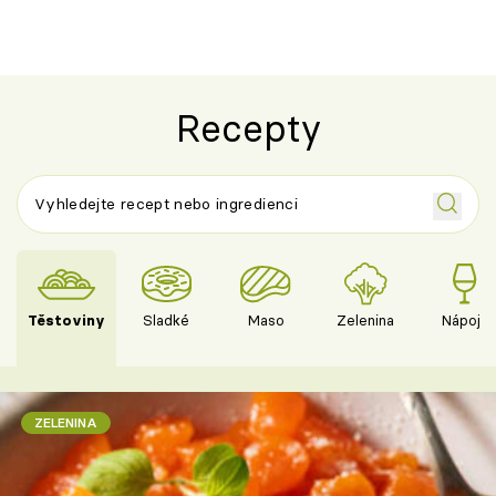
Recepty
Těstoviny
Sladké
Maso
Zelenina
Nápoje
ZELENINA