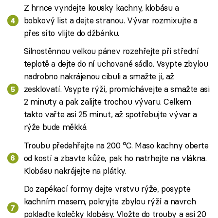
Z hrnce vyndejte kousky kachny, klobásu a
bobkový list a dejte stranou. Vývar rozmixujte a
přes síto vlijte do džbánku.
Silnostěnnou velkou pánev rozehřejte při střední
teplotě a dejte do ní uchované sádlo. Vsypte zbylou
nadrobno nakrájenou cibuli a smažte ji, až
zesklovatí. Vsypte rýži, promíchávejte a smažte asi
2 minuty a pak zalijte trochou vývaru. Celkem
takto vařte asi 25 minut, až spotřebujte vývar a
rýže bude měkká.
Troubu předehřejte na 200 °C. Maso kachny oberte
od kostí a zbavte kůže, pak ho natrhejte na vlákna.
Klobásu nakrájejte na plátky.
Do zapékací formy dejte vrstvu rýže, posypte
kachním masem, pokryjte zbylou rýží a navrch
poklaďte kolečky klobásy. Vložte do trouby a asi 20