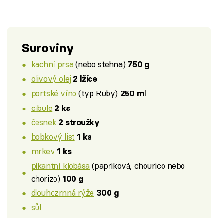
Suroviny
kachní prsa
(nebo stehna)
750 g
olivový olej
2 lžíce
portské víno
(typ Ruby)
250 ml
cibule
2 ks
česnek
2 stroužky
bobkový list
1 ks
mrkev
1 ks
pikantní klobása
(papriková, chourico nebo
chorizo)
100 g
dlouhozrnná rýže
300 g
sůl