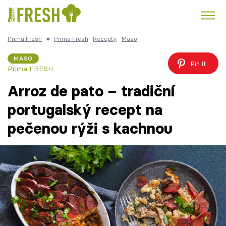
Prima Fresh
■
Prima Fresh
Recepty
Maso
Kuře
Polévky k večeři
Rychlé večeře
Trendy:
MASO
Pin it
Prima FRESH
Česká kuchyně
Čokoláda
Arroz de pato – tradiční
portugalský recept na
pečenou rýži s kachnou
Témata
Recepty
Články
TV Program