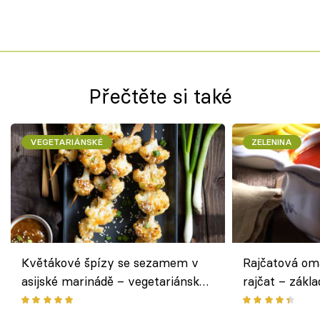
Přečtěte si také
VEGETARIÁNSKÉ
ZELENINA
Květákové špízy se sezamem v
Rajčatová om
asijské marinádě – vegetariánská
rajčat – zákla
chuťovka z grilu