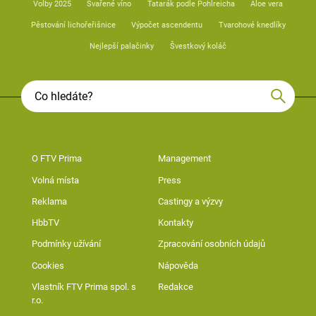
Volby 2025
Svařené víno
Tatarák podle Pohlreicha
Aloe vera
Pěstování lichořeřišnice
Výpočet ascendentu
Tvarohové knedlíky
Nejlepší palačinky
Švestkový koláč
O FTV Prima
Management
Volná místa
Press
Reklama
Castingy a výzvy
HbbTV
Kontakty
Podmínky užívání
Zpracování osobních údajů
Cookies
Nápověda
Vlastník FTV Prima spol. s
Redakce
r.o.