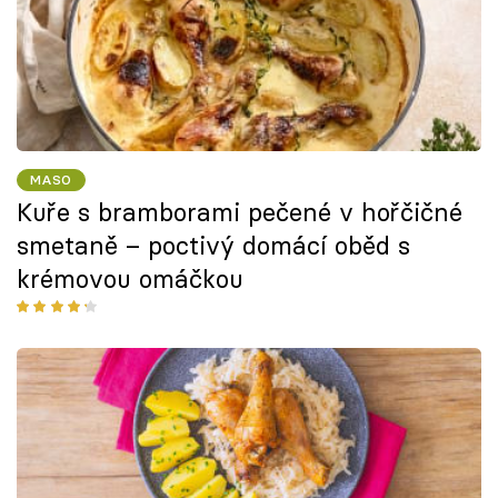
MASO
Kuře s bramborami pečené v hořčičné
smetaně – poctivý domácí oběd s
krémovou omáčkou