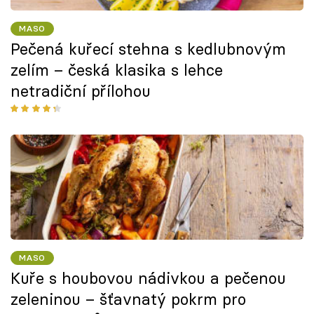
MASO
Pečená kuřecí stehna s kedlubnovým
zelím – česká klasika s lehce
netradiční přílohou
MASO
Kuře s houbovou nádivkou a pečenou
zeleninou – šťavnatý pokrm pro