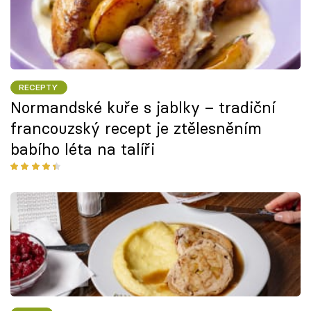
RECEPTY
Normandské kuře s jablky – tradiční
francouzský recept je ztělesněním
babího léta na talíři