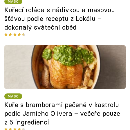
MASO
Kuřecí roláda s nádivkou a masovou
šťávou podle receptu z Lokálu –
dokonalý sváteční oběd
MASO
Kuře s bramborami pečené v kastrolu
podle Jamieho Olivera – večeře pouze
z 5 ingrediencí