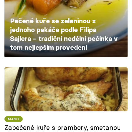
Škola vaření
Pečené kuře se zeleninou z
Recepty z TV
jednoho pekáče podle Filipa
Speciál: Cuketa
Sajlera – tradiční nedělní pečínka v
tom nejlepším provedení
Těhotnej kuchař
Sledujte prima+
Přihlášení
Sledujte nás
MASO
Zapečené kuře s brambory, smetanou