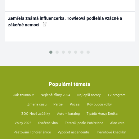
Zemřela známá influencerka. Towleová podlehla vzácné a
zákeřné nemoci
Populární témata
Jak zhubnout
Nejlepší filmy 2024
Nejlepší horory
TV program
Změna času
Partie
Počasí
Kdy budou volby
ZOO Nové začátky
Auto – katalog
7 pádů Honzy Dědka
Volby 2025
Svařené víno
Tatarák podle Pohlreicha
Aloe vera
Pěstování lichořeřišnice
Výpočet ascendentu
Tvarohové knedlíky