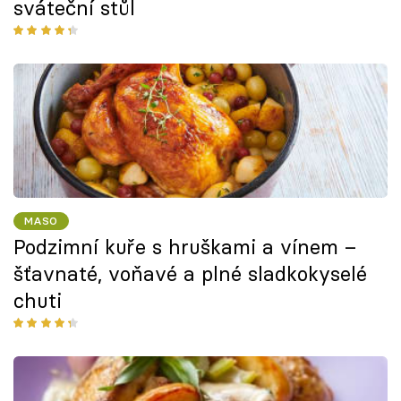
sváteční stůl
MASO
Podzimní kuře s hruškami a vínem –
šťavnaté, voňavé a plné sladkokyselé
chuti