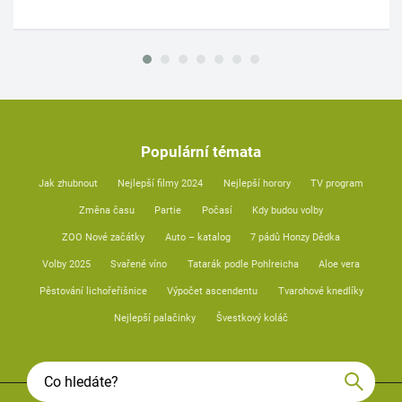
Populární témata
Jak zhubnout
Nejlepší filmy 2024
Nejlepší horory
TV program
Změna času
Partie
Počasí
Kdy budou volby
ZOO Nové začátky
Auto – katalog
7 pádů Honzy Dědka
Volby 2025
Svařené víno
Tatarák podle Pohlreicha
Aloe vera
Pěstování lichořeřišnice
Výpočet ascendentu
Tvarohové knedlíky
Nejlepší palačinky
Švestkový koláč