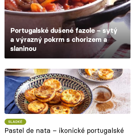
Škola vaření
Recepty z TV
Portugalské dušené fazole – sytý
Speciál: Cuketa
a výrazný pokrm s chorizem a
slaninou
Těhotnej kuchař
Sledujte prima+
Přihlášení
Sledujte nás
SLADKÉ
Pastel de nata – ikonické portugalské