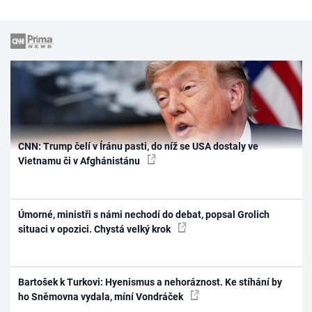
CNN: Trump čelí v Íránu pasti, do níž se USA dostaly ve
Vietnamu či v Afghánistánu
Úmorné, ministři s námi nechodí do debat, popsal Grolich
situaci v opozici. Chystá velký krok
Bartošek k Turkovi: Hyenismus a nehoráznost. Ke stíhání by
ho Sněmovna vydala, míní Vondráček