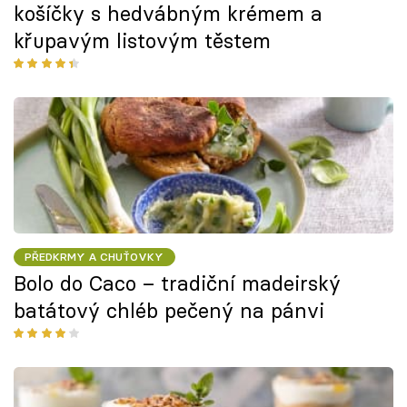
košíčky s hedvábným krémem a
křupavým listovým těstem
PŘEDKRMY A CHUŤOVKY
Bolo do Caco – tradiční madeirský
batátový chléb pečený na pánvi