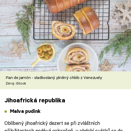
Pan de jamón - sladkoslaný plněný chléb z Venezuely
Zdroj: iStock
Jihoafrická republika
Malva pudink
Oblíbený jihoafrický dezert se při zvláštních
příležitostech podává celoročně, v období svátků se do