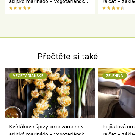
asijské marinádě – vegetariánská
rajčat – zákla
chuťovka z grilu
Přečtěte si také
VEGETARIÁNSKÉ
ZELENINA
Květákové špízy se sezamem v
Rajčatová om
asijské marinádě – vegetariánská
rajčat – zákla