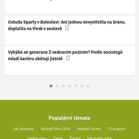
Ostuda Sparty v Boleslavi: Ani jednou nevystřelila na bránu,
doplatila na třesk v sestavě
Vyhýbá se generace Z vedoucím pozicím? Podle sociologů
mladí kariéru obětují jistotě
Populární témata
Jak zhubnout
Nejlepší filmy 2024
Nejlepší horory
TV program
Změna času
Partie
Počasí
Kdy budou volby