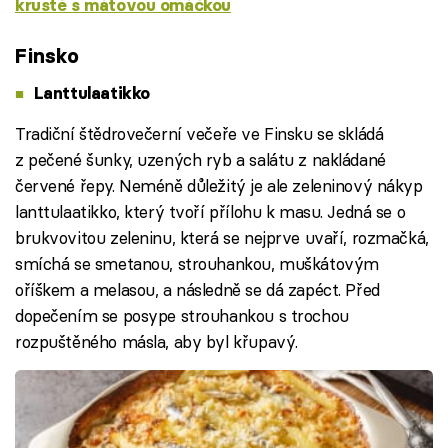
krustě s mátovou omáčkou
Failed to fetch
Finsko
Lanttulaatikko
Tradiční štědrovečerní večeře ve Finsku se skládá
z pečené šunky, uzených ryb a salátu z nakládané
červené řepy. Neméně důležitý je ale zeleninový nákyp
lanttulaatikko, který tvoří přílohu k masu. Jedná se o
brukvovitou zeleninu, která se nejprve uvaří, rozmačká,
smíchá se smetanou, strouhankou, muškátovým
oříškem a melasou, a následně se dá zapéct. Před
dopečením se posype strouhankou s trochou
rozpuštěného másla, aby byl křupavý.