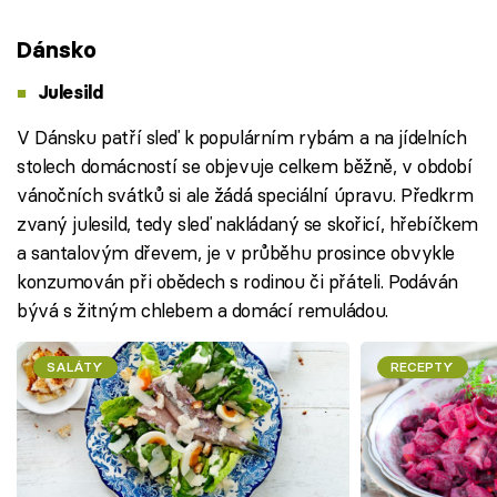
Dánsko
Julesild
V Dánsku patří sleď k populárním rybám a na jídelních
stolech domácností se objevuje celkem běžně, v období
vánočních svátků si ale žádá speciální úpravu. Předkrm
zvaný julesild, tedy sleď nakládaný se skořicí, hřebíčkem
a santalovým dřevem, je v průběhu prosince obvykle
konzumován při obědech s rodinou či přáteli. Podáván
bývá s žitným chlebem a domácí remuládou.
SALÁTY
RECEPTY