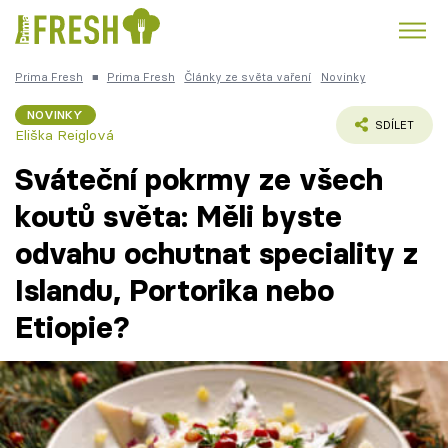
Prima Fresh
■
Prima Fresh
Články ze světa vaření
Novinky
Kuře
Polévky k večeři
Rychlé večeře
Trendy:
NOVINKY
SDÍLET
Eliška Reiglová
Česká kuchyně
Čokoláda
Sváteční pokrmy ze všech
koutů světa: Měli byste
odvahu ochutnat speciality z
Témata
Islandu, Portorika nebo
Recepty
Etiopie?
Články
TV Program