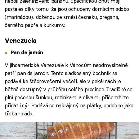
neboli zeleninového banánu. Specifickou chuť mají
pasteles díky tomu, že jsou ochuceny domácím adobo
(marinádou), složenou ze směsi česneku, oregana,
černého pepře a kurkumy.
Venezuela
Pan de jamón
V jihoamerické Venezuele k Vánocům neodmyslitelně
patří pan de jamón. Tento sladkoslaný bochník se
podává ke štědrovečerní večeři, ale v pekárnách je
běžně dostupný v průběhu celého prosince. Tradičně se
plní pečenou šunkou, rozinkami a olivami, přičemž lze
přidat i sýr. Podává se nakrájený na plátky, podobně jako
třeba roláda.