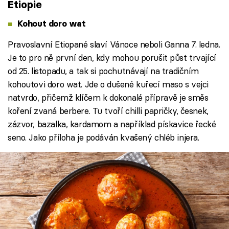
Etiopie
Kohout doro wat
Pravoslavní Etiopané slaví Vánoce neboli Ganna 7. ledna.
Je to pro ně první den, kdy mohou porušit půst trvající
od 25. listopadu, a tak si pochutnávají na tradičním
kohoutovi doro wat. Jde o dušené kuřecí maso s vejci
natvrdo, přičemž klíčem k dokonalé přípravě je směs
koření zvaná berbere. Tu tvoří chilli papričky, česnek,
zázvor, bazalka, kardamom a například pískavice řecké
seno. Jako příloha je podáván kvašený chléb injera.