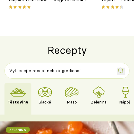
chuťovka z grilu
Recepty
Těstoviny
Sladké
Maso
Zelenina
Nápoje
ZELENINA