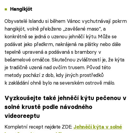
Hangikjöt
Obyvatelé Islandu si během Vánoc vychutnávají pokrm
hangikjöt, volně přeloženo „zavěšené maso“, a
konkrétně se jedná o uzenou jehněčí kýtu. Může se
podávat jako předkrm, nakrájená na plátky nebo dále
tepelně upravená a podávaná s brambory v
bešamelové omáčce. Skutečnou zvláštností je, že kýta
je tradičně uzená nad ovčím trusem. Původ této
metody pochází z dob, kdy jiných prostředků
k zakládání ohně bylo na severském ostrově málo.
Vyzkoušejte také jehněčí kýtu pečenou v
solné krustě podle návodného
videoreeptu
Kompletní recept najdete ZDE:
Jehněčí kýta v solné