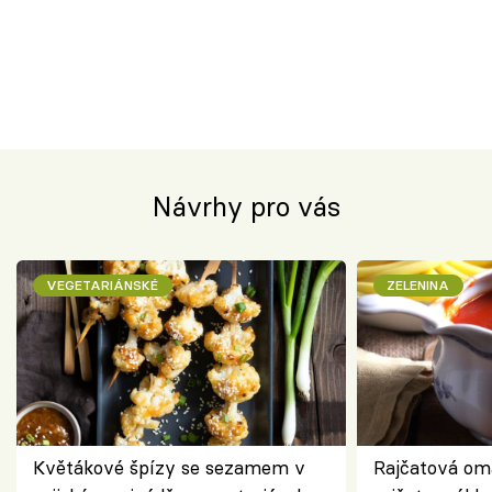
Návrhy pro vás
VEGETARIÁNSKÉ
ZELENINA
Květákové špízy se sezamem v
Rajčatová om