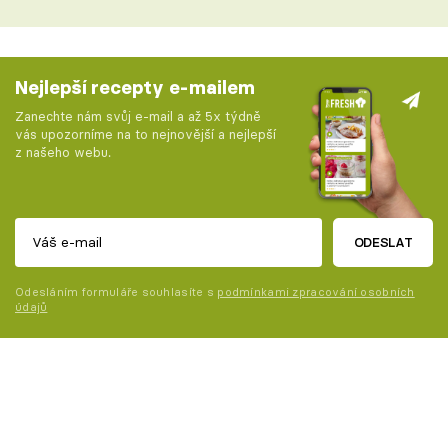
Nejlepší recepty e-mailem
Zanechte nám svůj e-mail a až 5x týdně
vás upozorníme na to nejnovější a nejlepší
z našeho webu.
ODESLAT
Odesláním formuláře souhlasíte s
podmínkami zpracování osobních
údajů