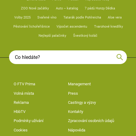
ZOO Nové začátky
Auto – katalog
7 pádů Honzy Dědka
Volby 2025
Svařené víno
Tatarák podle Pohlreicha
Aloe vera
Pěstování lichořeřišnice
Výpočet ascendentu
Tvarohové knedlíky
Nejlepší palačinky
Švestkový koláč
O FTV Prima
Management
Volná místa
Press
Reklama
Castingy a výzvy
HbbTV
Kontakty
Podmínky užívání
Zpracování osobních údajů
Cookies
Nápověda