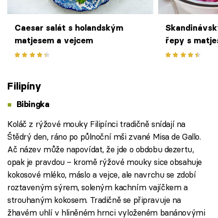
Caesar salát s holandským
Skandinávský
matjesem a vejcem
řepy s matje
a koprem
Filipíny
Bibingka
Koláč z rýžové mouky Filipínci tradičně snídají na
Štědrý den, ráno po půlnoční mši zvané Misa de Gallo.
Ač název může napovídat, že jde o obdobu dezertu,
opak je pravdou – kromě rýžové mouky sice obsahuje
kokosové mléko, máslo a vejce, ale navrchu se zdobí
roztaveným sýrem, soleným kachním vajíčkem a
strouhaným kokosem. Tradičně se připravuje na
žhavém uhlí v hliněném hrnci vyloženém banánovými