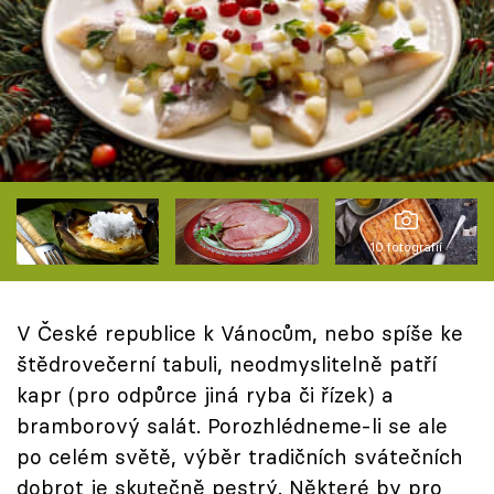
Škola vaření
Recepty z TV
Speciál: Cuketa
Těhotnej kuchař
Sledujte prima+
10 fotografií
Přihlášení
V České republice k Vánocům, nebo spíše ke
štědrovečerní tabuli, neodmyslitelně patří
Sledujte nás
kapr (pro odpůrce jiná ryba či řízek) a
bramborový salát. Porozhlédneme-li se ale
po celém světě, výběr tradičních svátečních
dobrot je skutečně pestrý. Některé by pro