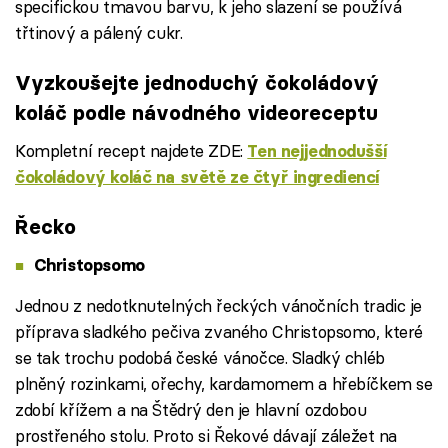
specifickou tmavou barvu, k jeho slazení se používá
třtinový a pálený cukr.
Vyzkoušejte jednoduchý čokoládový
koláč podle návodného videoreceptu
Kompletní recept najdete ZDE:
Ten nejjednodušší
čokoládový koláč na světě ze čtyř ingrediencí
Failed to fetch
Řecko
Christopsomo
Jednou z nedotknutelných řeckých vánočních tradic je
příprava sladkého pečiva zvaného Christopsomo, které
se tak trochu podobá české vánočce. Sladký chléb
plněný rozinkami, ořechy, kardamomem a hřebíčkem se
zdobí křížem a na Štědrý den je hlavní ozdobou
prostřeného stolu. Proto si Řekové dávají záležet na