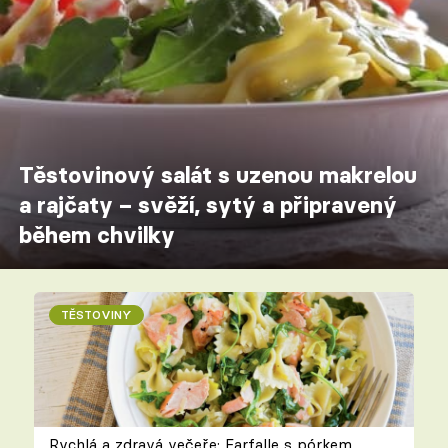
Těstovinový salát s uzenou makrelou
a rajčaty – svěží, sytý a připravený
během chvilky
TĚSTOVINY
Rychlá a zdravá večeře: Farfalle s pórkem