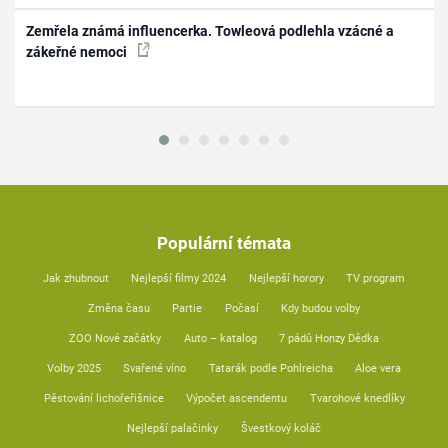
Zemřela známá influencerka. Towleová podlehla vzácné a
zákeřné nemoci
Populární témata
Jak zhubnout
Nejlepší filmy 2024
Nejlepší horory
TV program
Změna času
Partie
Počasí
Kdy budou volby
ZOO Nové začátky
Auto – katalog
7 pádů Honzy Dědka
Volby 2025
Svařené víno
Tatarák podle Pohlreicha
Aloe vera
Pěstování lichořeřišnice
Výpočet ascendentu
Tvarohové knedlíky
Nejlepší palačinky
Švestkový koláč