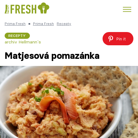
Prima Fresh
■
Prima Fresh
Recepty
Kuře
Polévky k večeři
Rychlé večeře
Trendy:
RECEPTY
Pin it
archiv Hellmann´s
Česká kuchyně
Čokoláda
Matjesová pomazánka
Témata
Recepty
Články
TV Program