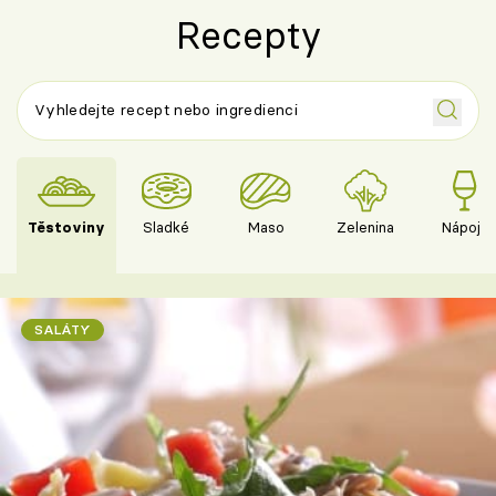
Recepty
Těstoviny
Sladké
Maso
Zelenina
Nápoje
SALÁTY