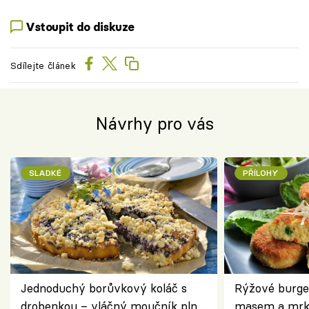
Vstoupit do diskuze
Sdílejte článek
Návrhy pro vás
SLADKÉ
PŘÍLOHY
Jednoduchý borůvkový koláč s
Rýžové burge
drobenkou – vláčný moučník plný
masem a mrk