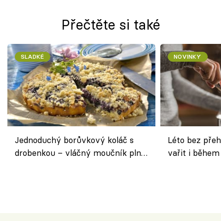
Přečtěte si také
SLADKÉ
NOVINKY
Jednoduchý borůvkový koláč s
Léto bez přeh
drobenkou – vláčný moučník plný
vařit i během
ovoce