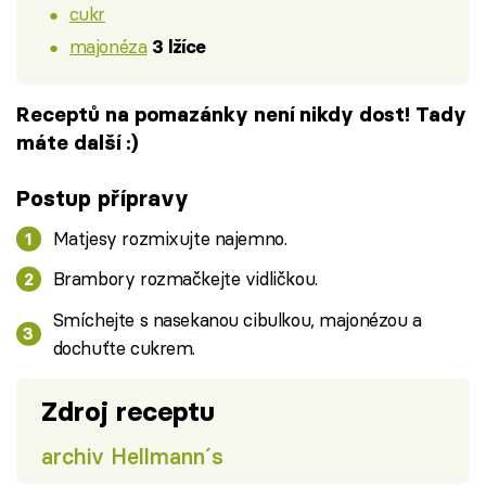
cukr
majonéza
3 lžíce
Receptů na pomazánky není nikdy dost! Tady
máte další :)
Postup přípravy
Matjesy rozmixujte najemno.
Brambory rozmačkejte vidličkou.
Smíchejte s nasekanou cibulkou, majonézou a
dochuťte cukrem.
Zdroj receptu
archiv Hellmann´s