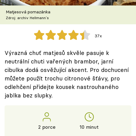
Škola vaření
Matjesová pomazánka
Zdroj: archiv Hellmann´s
Recepty z TV
Speciál: Cuketa
37x
Těhotnej kuchař
Výrazná chuť matjesů skvěle pasuje k
neutrální chuti vařených brambor, jarní
Sledujte prima+
cibulka dodá osvěžující akcent. Pro dochucení
můžete použít trochu citronové šťávy, pro
Přihlášení
odlehčení přidejte kousek nastrouhaného
jablka bez slupky.
Sledujte nás
2 porce
10 minut