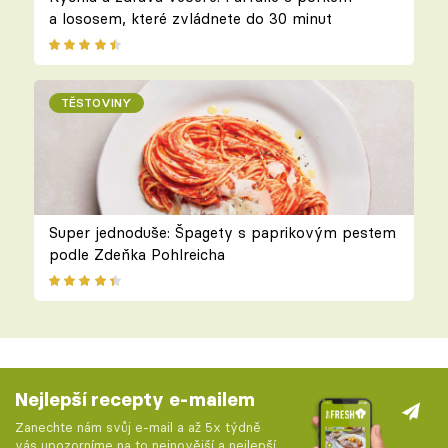
a lososem, které zvládnete do 30 minut
TĚSTOVINY
Super jednoduše: Špagety s paprikovým pestem
podle Zdeňka Pohlreicha
Nejlepší recepty e-mailem
Zanechte nám svůj e-mail a až 5x týdně
vás upozorníme na to nejnovější a nejlepší