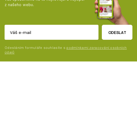
z našeho webu.
ODESLAT
Odesláním formuláře souhlasíte s
podmínkami zpracování osobních
údajů