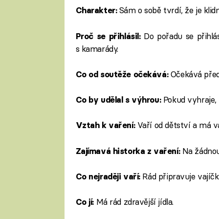
Sám o sobě tvrdí, že je klid
Charakter:
Do pořadu se přihlá
Proč se přihlásil:
s kamarády.
Očekává před
Co od soutěže očekává:
Pokud vyhraje,
Co by udělal s výhrou:
Vaří od dětství a má v
Vztah k vaření:
Na žádnou
Zajímavá historka z vaření:
Rád připravuje vajíčk
Co nejraději vaří:
Má rád zdravější jídla.
Co jí: