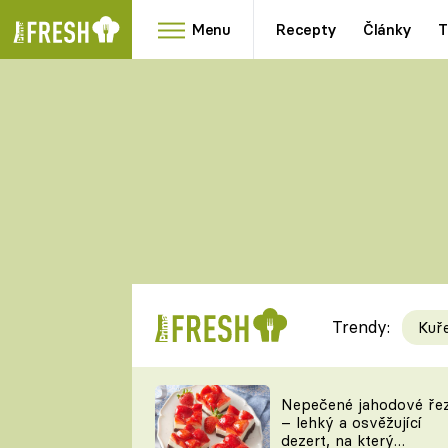
Menu
Recepty
Články
T
Oblíbené
Přílohy
recepty
HRANOLKY
HOUBY
KNEDLÍKY
DÝNĚ
KAŠE
RYCHLOVKY
Trendy:
Kuř
Populární
Videorecept
Nepečené jahodové ře
– lehký a osvěžující
kuchaři
dezert, na který
TEĎ VAŘÍ ŠÉF!