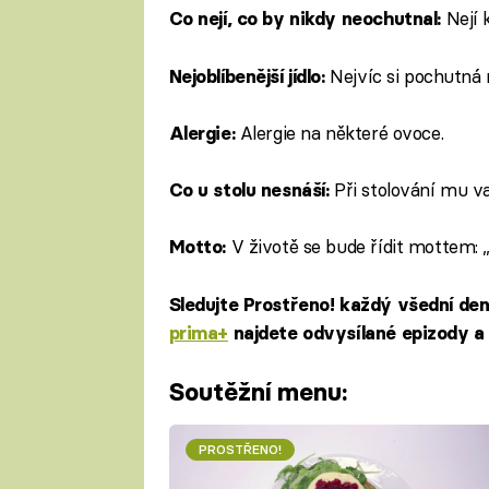
Nejí 
Co nejí, co by nikdy neochutnal:
Nejvíc si pochutná
Nejoblíbenější jídlo:
Alergie na některé ovoce.
Alergie:
Při stolování mu va
Co u stolu nesnáší:
V životě se bude řídit mottem: „
Motto:
Sledujte Prostřeno! každý všední de
prima+
najdete odvysílané epizody a 
Soutěžní menu:
PROSTŘENO!