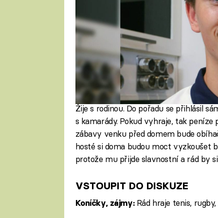
Žije s rodinou. Do pořadu se přihlásil sá
s kamarády. Pokud vyhraje, tak peníze
zábavy venku před domem bude obíhačk
hosté si doma budou moct vyzkoušet brýl
protože mu přijde slavnostní a rád by si
VSTOUPIT DO DISKUZE
Rád hraje tenis, rugby,
Koníčky, zájmy: