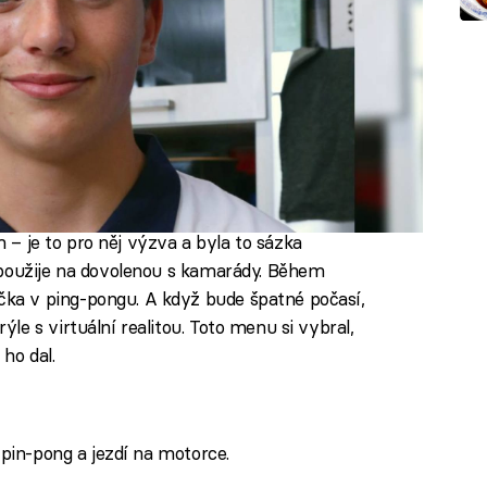
m – je to pro něj výzva a byla to sázka
 použije na dovolenou s kamarády. Během
a v ping-pongu. A když bude špatné počasí,
e s virtuální realitou. Toto menu si vybral,
 ho dal.
 pin-pong a jezdí na motorce.