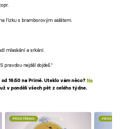
kopr.
 na řízku s bramborovým salátem.
dí mlaskání a srkání.
S pravdou nejdál dojdeš.“
n od 16:50 na Primě. Uteklo vám něco?
Na
už v pondělí všech pět z celého týdne.
PROSTŘENO!
PROSTŘENO!