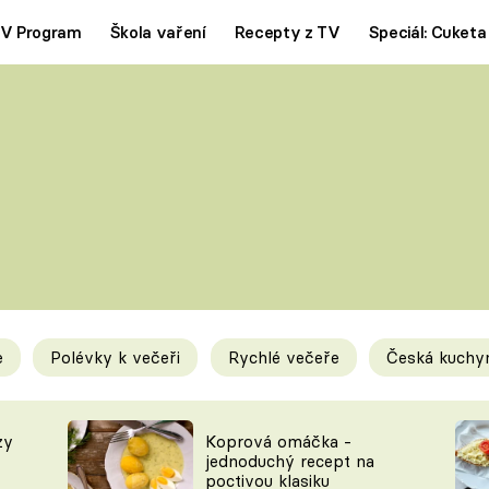
V Program
Škola vaření
Recepty z TV
Speciál: Cuketa
Polévky
Saláty
ČESKÁ KLASIKA
TĚSTOVIN
SILNÉ VÝVARY
SLADKÉ
KRÉMOVÉ
BEZMASÁ J
e
Polévky k večeři
Rychlé večeře
Česká kuchy
y
Tipy a triky
Novink
zy
Koprová omáčka -
jednoduchý recept na
poctivou klasiku
KAM ZA JÍDLEM
BLOG