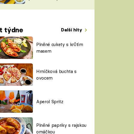
TORKY
ESH
t týdne
Další hity
Plněné cukety s krůtím
masem
Hrníčková buchta s
ovocem
Aperol Spritz
Plněné papriky s rajskou
omáčkou