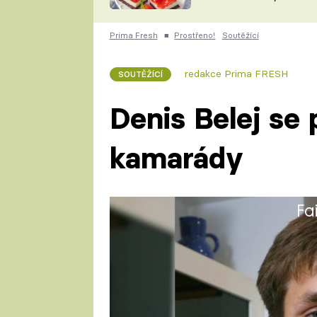
nepotřebujete troubu
ZDENĚK
ČESKO NA TALÍŘI
POHLREICH
Prima Fresh
■
Prostřeno!
Soutěžící
KAROLÍNA,
JAROSLAV SAPÍK
DOMÁCÍ
redakce Prima FRESH
SOUTĚŽÍCÍ
KUCHAŘKA
KAROLÍNA
KAMBERSKÁ
Denis Belej se p
kamarády
Fa
Denis (19) odmaturoval na Stře