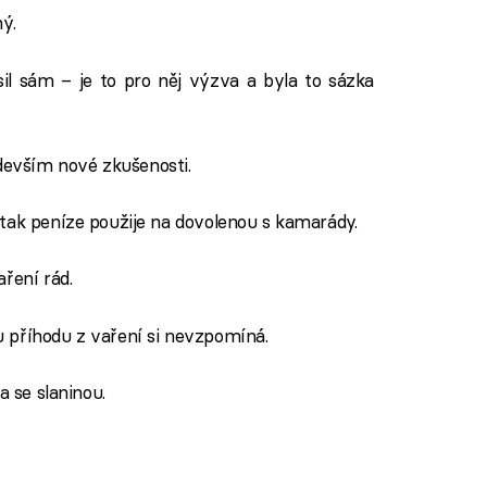
ný.
sil sám – je to pro něj výzva a byla to sázka
evším nové zkušenosti.
 tak peníze použije na dovolenou s kamarády.
aření rád.
 příhodu z vaření si nevzpomíná.
a se slaninou.