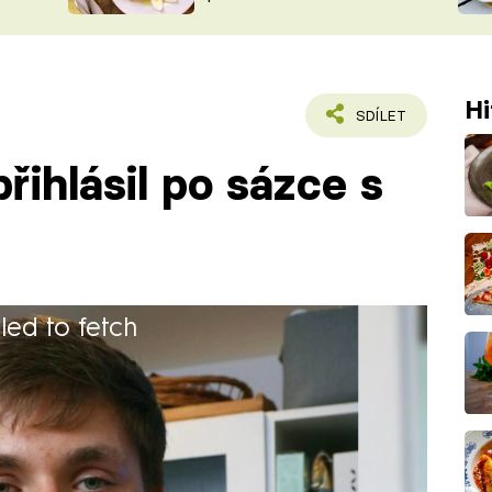
ŠÉFREDAK
VYCHYTÁVKY
SOUTĚŽ FR
NA NÁKUPECH
ČASOPIS
Hi
SDÍLET
řihlásil po sázce s
iled to fetch
dní průmyslové škole v Teplicích.