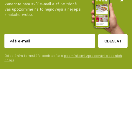
Zanechte nám svůj e-mail a až 5x týdně
vás upozorníme na to nejnovější a nejlepší
z našeho webu.
ODESLAT
Odesláním formuláře souhlasíte s
podmínkami zpracování osobních
údajů