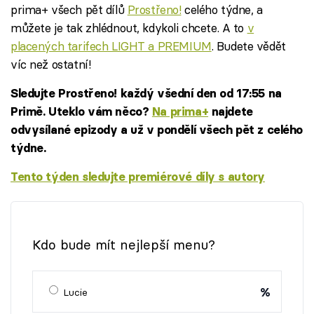
prima+ všech pět dílů
Prostřeno!
celého týdne, a
můžete je tak zhlédnout, kdykoli chcete. A to
v
placených tarifech LIGHT a PREMIUM
. Budete vědět
víc než ostatní!
Sledujte Prostřeno! každý všední den od 17:55 na
Primě. Uteklo vám něco?
Na prima+
najdete
odvysílané epizody a už v pondělí všech pět z celého
týdne.
Tento týden sledujte premiérové díly s autory
Failed to fetch
Kdo bude mít nejlepší menu?
%
Lucie