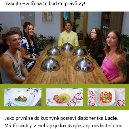
hlasujte – a třeba to budete právě vy!
26 fotografií
Jako první se do kuchyně postaví disponentka
.
Lucie
Má tři sestry, z nichž je jedna dvojče. Její nevlastní otec