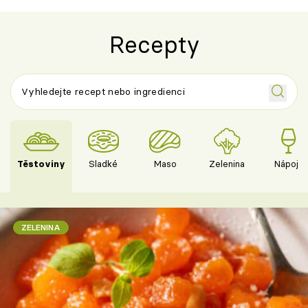
Recepty
Těstoviny
Sladké
Maso
Zelenina
Nápoje
ZELENINA