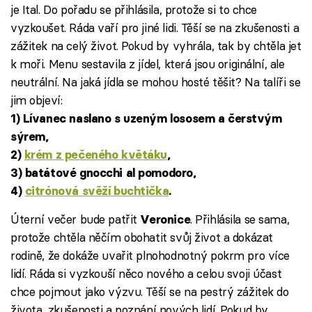
je Ital. Do pořadu se přihlásila, protože si to chce
vyzkoušet. Ráda vaří pro jiné lidi. Těší se na zkušenosti a
zážitek na celý život. Pokud by vyhrála, tak by chtěla jet
k moři. Menu sestavila z jídel, která jsou originální, ale
neutrální. Na jaká jídla se mohou hosté těšit? Na talíři se
jim objeví:
1) Lívanec naslano s uzeným lososem a čerstvým
sýrem,
2)
krém z pečeného květáku
,
3) batátové gnocchi al pomodoro,
4)
citrónová svěží buchtička
.
Úterní večer bude patřit
. Přihlásila se sama,
Veronice
protože chtěla něčím obohatit svůj život a dokázat
rodině, že dokáže uvařit plnohodnotný pokrm pro více
lidí. Ráda si vyzkouší něco nového a celou svoji účast
chce pojmout jako výzvu. Těší se na pestrý zážitek do
života, zkušenosti a poznání nových lidí. Pokud by