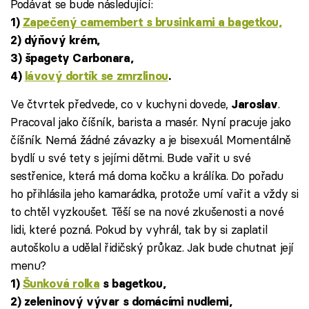
Podávat se bude následující:
1)
Zapečený camembert s brusinkami a bagetkou,
2) dýňový krém,
3) špagety Carbonara,
4)
lávový dortík se zmrzlinou
.
Ve čtvrtek předvede, co v kuchyni dovede,
.
Jaroslav
Pracoval jako číšník, barista a masér. Nyní pracuje jako
číšník. Nemá žádné závazky a je bisexuál. Momentálně
bydlí u své tety s jejími dětmi. Bude vařit u své
sestřenice, která má doma kočku a králíka. Do pořadu
ho přihlásila jeho kamarádka, protože umí vařit a vždy si
to chtěl vyzkoušet. Těší se na nové zkušenosti a nové
lidi, které pozná. Pokud by vyhrál, tak by si zaplatil
autoškolu a udělal řidičský průkaz. Jak bude chutnat její
menu?
1)
Šunková rolka
s bagetkou,
2) zeleninový vývar s domácími nudlemi,