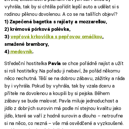
vyhrála, tak by si chtěla pořídit lepší auto a udělat si s
rodinou pěknou dovolenou. A co se na talířích objeví?
1) Zapečená bagetka s rajčaty a mozzarellou,
2) krémová pórková polévka,
3)
vepřová krkovička s pepřovou omáčkou
,
smažené brambory,
4)
medovník
.
Středeční hostitelka
se chce pořádně najíst a užít
Pavla
si roli hostitelky. Na pořadu ji nebaví, že pořád někomu
něco nechutná. Těší se na dobrou zábavu, zážitky a ráda
by i vyhrála. Pokud by vyhrála, tak by vzala dceru a
přítele na dovolenou a koupili by si pejska. Během
zábavy se bude malovat. Pavla miluje jednoduchost a
jídlo z dobrých surovin má podle ní stejnou kvalitu jako
jídlo, které se vaří z hodně surovin a dlouho – netroufne
si na něco, co nezná – vše má osvědčené a vyzkoušené.