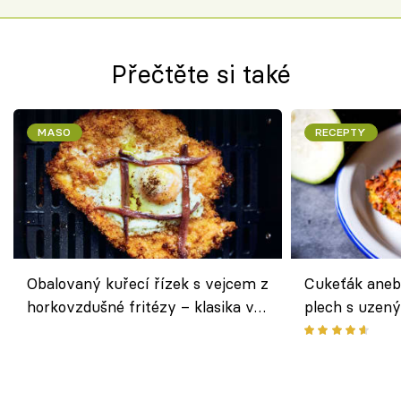
Přečtěte si také
MASO
RECEPTY
Obalovaný kuřecí řízek s vejcem z
Cukeťák aneb
horkovzdušné fritézy – klasika v
plech s uzen
novém pojetí podle Jamieho
způsob, jak z
Olivera
cukety