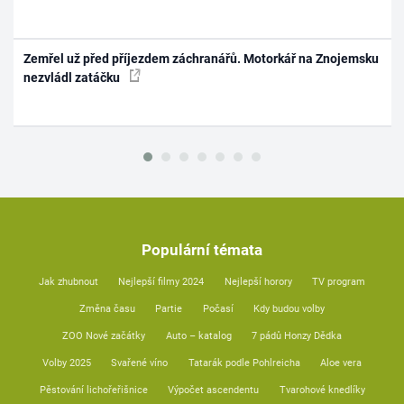
Zemřel už před příjezdem záchranářů. Motorkář na Znojemsku
nezvládl zatáčku
Populární témata
Jak zhubnout
Nejlepší filmy 2024
Nejlepší horory
TV program
Změna času
Partie
Počasí
Kdy budou volby
ZOO Nové začátky
Auto – katalog
7 pádů Honzy Dědka
Volby 2025
Svařené víno
Tatarák podle Pohlreicha
Aloe vera
Pěstování lichořeřišnice
Výpočet ascendentu
Tvarohové knedlíky