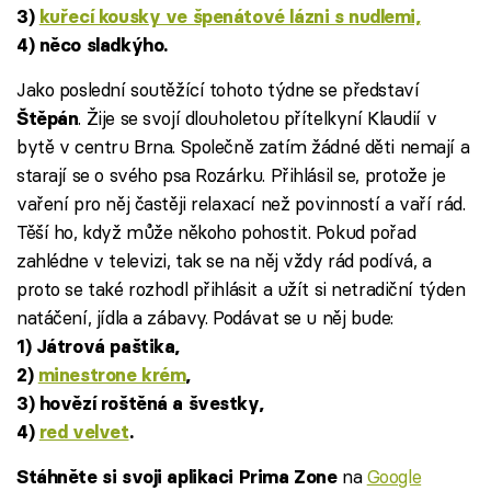
3)
kuřecí kousky ve špenátové lázni s nudlemi,
4) něco sladkýho.
Jako poslední soutěžící tohoto týdne se představí
. Žije se svojí dlouholetou přítelkyní Klaudií v
Štěpán
bytě v centru Brna. Společně zatím žádné děti nemají a
starají se o svého psa Rozárku. Přihlásil se, protože je
vaření pro něj častěji relaxací než povinností a vaří rád.
Těší ho, když může někoho pohostit. Pokud pořad
zahlédne v televizi, tak se na něj vždy rád podívá, a
proto se také rozhodl přihlásit a užít si netradiční týden
natáčení, jídla a zábavy. Podávat se u něj bude:
1) Játrová paštika,
2)
minestrone krém
,
3) hovězí roštěná a švestky,
4)
red velvet
.
na
Google
Stáhněte si svoji aplikaci Prima Zone