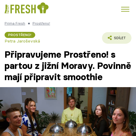
Prima Fresh
■
Prostřeno!
Kuře
Polévky k večeři
Rychlé večeře
Trendy:
PROSTŘENO!
SDÍLET
Petra Jaroševská
Česká kuchyně
Čokoláda
Připravujeme Prostřeno! s
partou z jižní Moravy. Povinně
mají připravit smoothie
Témata
Recepty
Články
TV Program