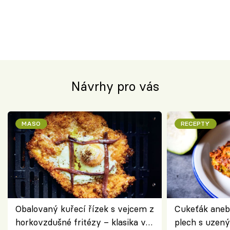
Návrhy pro vás
MASO
RECEPTY
Obalovaný kuřecí řízek s vejcem z
Cukeťák aneb
horkovzdušné fritézy – klasika v
plech s uzen