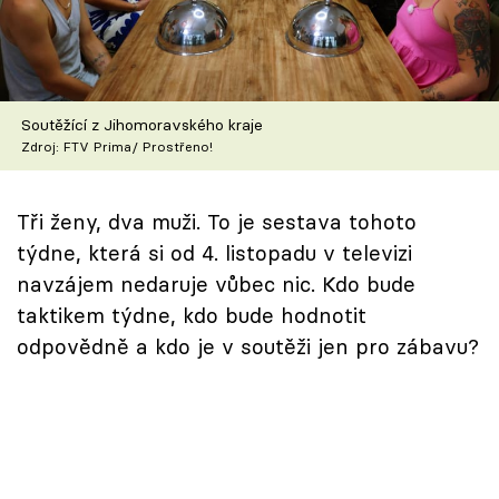
Škola vaření
Recepty z TV
Soutěžící z Jihomoravského kraje
Speciál: Cuketa
Zdroj: FTV Prima/ Prostřeno!
Těhotnej kuchař
Tři ženy, dva muži. To je sestava tohoto
Sledujte prima+
týdne, která si od 4. listopadu v televizi
navzájem nedaruje vůbec nic. Kdo bude
Přihlášení
taktikem týdne, kdo bude hodnotit
odpovědně a kdo je v soutěži jen pro zábavu?
Sledujte nás