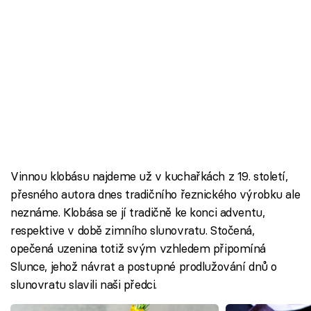
Vinnou klobásu najdeme už v kuchařkách z 19. století,
přesného autora dnes tradičního řeznického výrobku ale
neznáme. Klobása se jí tradičně ke konci adventu,
respektive v době zimního slunovratu. Stočená,
opečená uzenina totiž svým vzhledem připomíná
Slunce, jehož návrat a postupné prodlužování dnů o
slunovratu slavili naši předci.