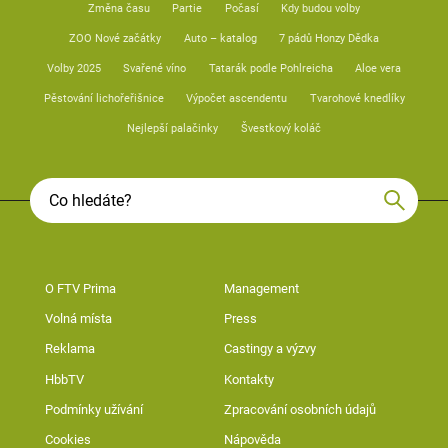
Změna času
Partie
Počasí
Kdy budou volby
ZOO Nové začátky
Auto – katalog
7 pádů Honzy Dědka
Volby 2025
Svařené víno
Tatarák podle Pohlreicha
Aloe vera
Pěstování lichořeřišnice
Výpočet ascendentu
Tvarohové knedlíky
Nejlepší palačinky
Švestkový koláč
O FTV Prima
Management
Volná místa
Press
Reklama
Castingy a výzvy
HbbTV
Kontakty
Podmínky užívání
Zpracování osobních údajů
Cookies
Nápověda