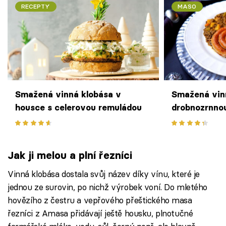
RECEPTY
MASO
Smažená vinná klobása v
Smažená vin
housce s celerovou remuládou
drobnozrnno
zeleninou
Jak ji melou a plní řezníci
Vinná klobása dostala svůj název díky vínu, které je
jednou ze surovin, po nichž výrobek voní. Do mletého
hovězího z čestru a vepřového přeštického masa
řezníci z Amasa přidávají ještě housku, plnotučné