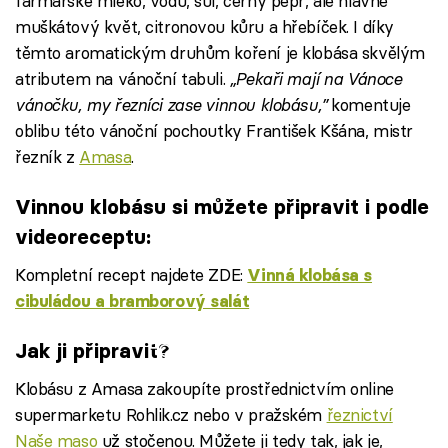
farmářské mléko, vodu, sůl, černý pepř, ale hlavně
muškátový květ, citronovou kůru a hřebíček. I díky
těmto aromatickým druhům koření je klobása skvělým
atributem na vánoční tabuli.
„Pekaři mají na Vánoce
vánočku, my řezníci zase vinnou klobásu,”
komentuje
oblibu této vánoční pochoutky František Kšána, mistr
řezník z
Amasa
.
Vinnou klobásu si můžete připravit i podle
videoreceptu:
Kompletní recept najdete ZDE:
Vinná klobása s
cibuládou a bramborový salát
Failed to fetch
Jak ji připravit?
Klobásu z Amasa zakoupíte prostřednictvím online
supermarketu Rohlik.cz nebo v pražském
řeznictví
Naše maso
už stočenou. Můžete ji tedy tak, jak je,