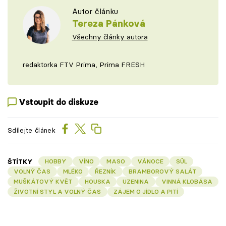
Autor článku
Tereza Pánková
Všechny články autora
redaktorka FTV Prima, Prima FRESH
Vstoupit do diskuze
Sdílejte článek
ŠTÍTKY
HOBBY
VÍNO
MASO
VÁNOCE
SŮL
VOLNÝ ČAS
MLÉKO
ŘEZNÍK
BRAMBOROVÝ SALÁT
MUŠKÁTOVÝ KVĚT
HOUSKA
UZENINA
VINNÁ KLOBÁSA
ŽIVOTNÍ STYL A VOLNÝ ČAS
ZÁJEM O JÍDLO A PITÍ