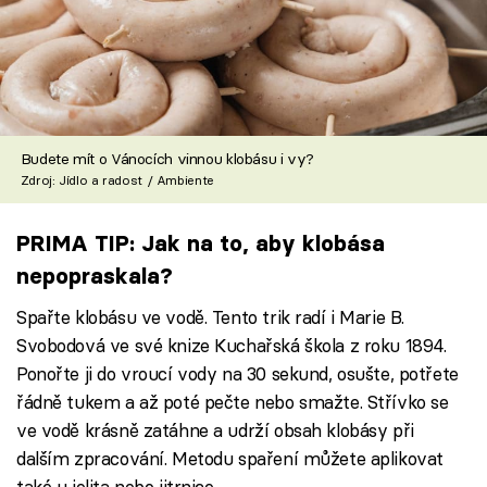
Budete mít o Vánocích vinnou klobásu i vy?
Zdroj: Jídlo a radost / Ambiente
PRIMA TIP: Jak na to, aby klobása
nepopraskala?
Spařte klobásu ve vodě. Tento trik radí i Marie B.
Svobodová ve své knize Kuchařská škola z roku 1894.
Ponořte ji do vroucí vody na 30 sekund, osušte, potřete
řádně tukem a až poté pečte nebo smažte. Střívko se
ve vodě krásně zatáhne a udrží obsah klobásy při
dalším zpracování. Metodu spaření můžete aplikovat
také u jelita nebo jitrnice.