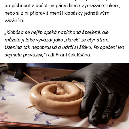
propíchnout a opéct na pánvi lehce vymazané tukem,
nebo si z ní připravit menší klobásky jednotlivým
vázáním.
„Klobása se nejlíp opéká napíchaná špejlemi, ale
můžete ji také vyvázat jako „dárek“ ze čtyř stran.
Uzenina tak nepopraská a udrží si šťávu. Po opečení jen
sejmete provázek,“
radí František Kšána.