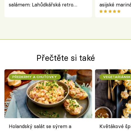
salámem: Lahůdkářská retro
asijské marin
klasika, která chutná stejně skvěle
chuťovka z gr
jako dřív
Přečtěte si také
PŘEDKRMY A CHUŤOVKY
VEGETARIÁNSK
Holandský salát se sýrem a
Květákové šp