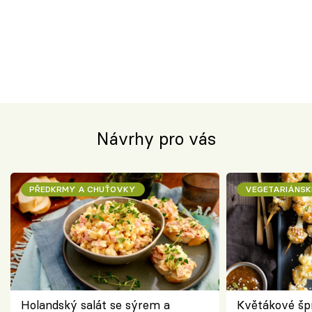
Návrhy pro vás
PŘEDKRMY A CHUŤOVKY
VEGETARIÁNSK
Holandský salát se sýrem a
Květákové šp