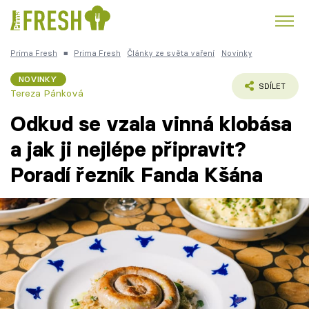
Prima Fresh
■
Prima Fresh
Články ze světa vaření
Novinky
Kuře
Polévky k večeři
Rychlé večeře
Trendy:
NOVINKY
SDÍLET
Tereza Pánková
Česká kuchyně
Čokoláda
Odkud se vzala vinná klobása
a jak ji nejlépe připravit?
Poradí řezník Fanda Kšána
Témata
Recepty
Články
TV Program