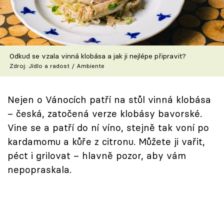
Škola vaření
Recepty z TV
Odkud se vzala vinná klobása a jak ji nejlépe připravit?
Speciál: Cuketa
Zdroj: Jídlo a radost / Ambiente
Těhotnej kuchař
Nejen o Vánocích patří na stůl vinná klobása
Sledujte prima+
– česká, zatočená verze klobásy bavorské.
Vine se a patří do ní víno, stejně tak voní po
Přihlášení
kardamomu a kůře z citronu. Můžete ji vařit,
péct i grilovat – hlavně pozor, aby vám
nepopraskala.
Sledujte nás