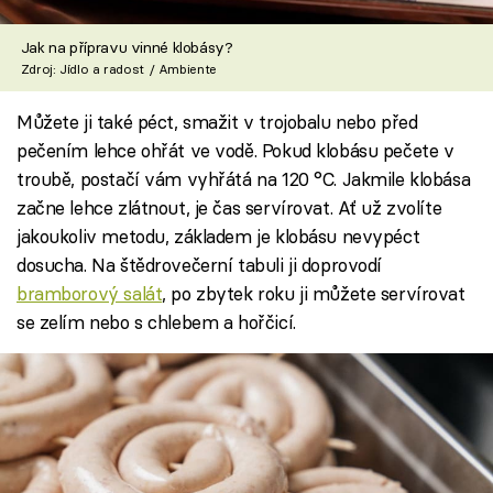
Jak na přípravu vinné klobásy?
Zdroj: Jídlo a radost / Ambiente
Můžete ji také péct, smažit v trojobalu nebo před
pečením lehce ohřát ve vodě. Pokud klobásu pečete v
troubě, postačí vám vyhřátá na 120 °C. Jakmile klobása
začne lehce zlátnout, je čas servírovat. Ať už zvolíte
jakoukoliv metodu, základem je klobásu nevypéct
dosucha. Na štědrovečerní tabuli ji doprovodí
bramborový salát
, po zbytek roku ji můžete servírovat
se zelím nebo s chlebem a hořčicí.