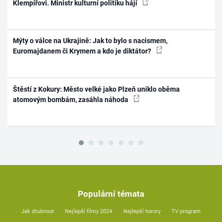
Klempířovi. Ministr kulturní politiku hájí
Mýty o válce na Ukrajině: Jak to bylo s nacismem,
Euromajdanem či Krymem a kdo je diktátor?
Štěstí z Kokury: Město velké jako Plzeň uniklo oběma
atomovým bombám, zasáhla náhoda
Populární témata
Jak zhubnout
Nejlepší filmy 2024
Nejlepší horory
TV program