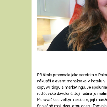
Při škole pracovala jako servírka v Rako
nákupčí a event manažerka v hotelu v P
copywritingu a marketingu. Je spoluma
rodičovské dovolené. Její rodina je malin
Moravačka s velkým srdcem, její manžel j
Společně mají dvouletou dceru Taminku,