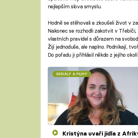
nejlepším slova smyslu.
Hodně se stěhovali a zkoušeli život v zah
Nakonec se rozhodli zakotvit v Třebíči,
vlastních pravidel s důrazem na svobodu,
Žijí jednoduše, ale naplno. Podnikají, tvo
Do pořadu ji přihlásil někdo z jejího okol
SERIÁLY A FILMY
Kristýna uvaří jídla z Afriky.