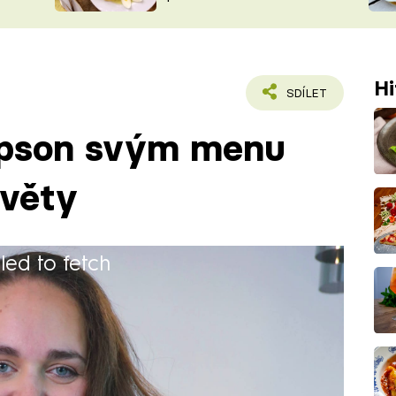
ŠÉFREDAK
VYCHYTÁVKY
SOUTĚŽ FR
NA NÁKUPECH
ČASOPIS
Hi
SDÍLET
mpson svým menu
světy
iled to fetch
 v Jihlavě, obor Cestovní ruch a
ský titul. Dále pokračovala ve studiu
a Management cestovního ruchu a
enýr.