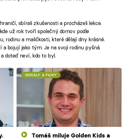
raničí, sbírali zkušenosti a procházeli lekce.
 kde už rok tvoří společný domov podle
 rodinu a maličkosti, které dělají dny krásné.
ří a bojují jako tým. Je na svoji rodinu pyšná.
í a doteď neví, kdo to byl.
SERIÁLY A FILMY
Tomáš miluje Golden Kids a