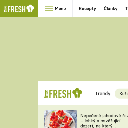
Menu
Recepty
Články
T
Oblíbené
Přílohy
recepty
HRANOLKY
HOUBY
KNEDLÍKY
DÝNĚ
KAŠE
RYCHLOVKY
Trendy:
Kuř
Populární
Videorecept
Nepečené jahodové ře
– lehký a osvěžující
kuchaři
dezert, na který
TEĎ VAŘÍ ŠÉF!