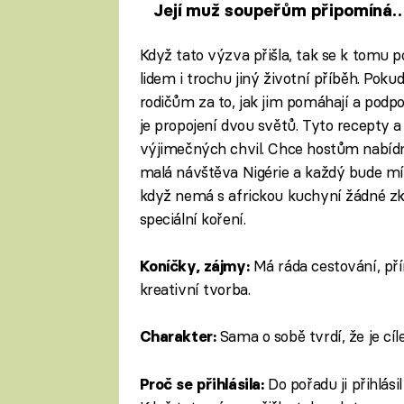
Její muž soupeřům připomíná
nigerijského prince
Když tato výzva přišla, tak se k tomu po
lidem i trochu jiný životní příběh. Pok
rodičům za to, jak jim pomáhají a podpor
je propojení dvou světů. Tyto recepty a 
výjimečných chvil. Chce hostům nabídno
malá návštěva Nigérie a každý bude mít
když nemá s africkou kuchyní žádné z
speciální koření.
Má ráda cestování, přír
Koníčky, zájmy:
kreativní tvorba.
Sama o sobě tvrdí, že je cíl
Charakter:
Do pořadu ji přihlásil
Proč se přihlásila: