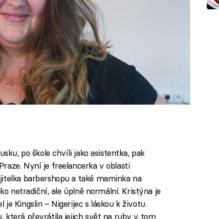
usku, po škole chvíli jako asistentka, pak
raze. Nyní je freelancerka v oblasti
jitelka barbershopu a také maminka na
ko netradiční, ale úplně normální. Kristýna je
e Kingslin – Nigerijec s láskou k životu.
 která převrátila jejich svět na ruby v tom