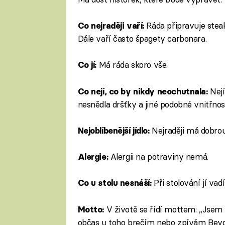
Ráda připravuje stea
Co nejraději vaří:
Dále vaří často špagety carbonara.
Má ráda skoro vše.
Co jí:
Nej
Co nejí, co by nikdy neochutnala:
nesnědla dršťky a jiné podobné vnitřnost
Nejraději má dobrou
Nejoblíbenější jídlo:
Alergii na potraviny nemá.
Alergie:
Při stolování jí vadí
Co u stolu nesnáší:
V životě se řídí mottem: „Jsem
Motto:
občas u toho brečím nebo zpívám Beyo