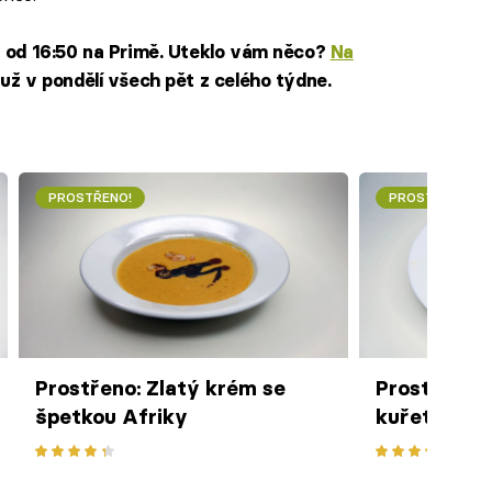
n od 16:50 na Primě. Uteklo vám něco?
Na
už v pondělí všech pět z celého týdne.
PROSTŘENO!
PROSTŘENO!
Prostřeno: Zlatý krém se
Prostřeno: J
špetkou Afriky
kuřetem a 