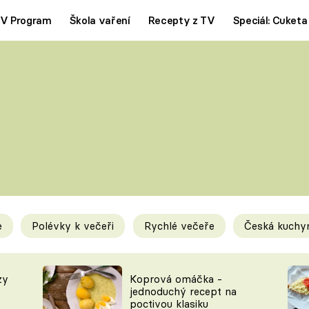
V Program
Škola vaření
Recepty z TV
Speciál: Cuketa
Polévky
Saláty
ČESKÁ KLASIKA
TĚSTOVIN
SILNÉ VÝVARY
SLADKÉ
KRÉMOVÉ
BEZMASÁ J
e
Polévky k večeři
Rychlé večeře
Česká kuchy
y
Tipy a triky
Novink
zy
Koprová omáčka -
jednoduchý recept na
poctivou klasiku
KAM ZA JÍDLEM
BLOG