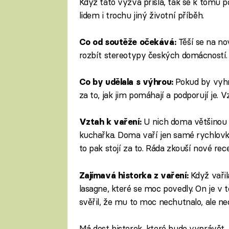
Když tato výzva přišla, tak se k tomu po
lidem i trochu jiný životní příběh.
Těší se na nov
Co od soutěže očekává:
rozbít stereotypy českých domácností.
Pokud by vyhr
Co by udělala s výhrou:
za to, jak jim pomáhají a podporují je. V
U nich doma většinou v
Vztah k vaření:
kuchařka. Doma vaří jen samé rychlovky
to pak stojí za to. Ráda zkouší nové rec
Když vaři
Zajímavá historka z vaření:
lasagne, které se moc povedly. On je v 
svěřil, že mu to moc nechutnalo, ale ne
Má dost historek, které bude vyprávět.