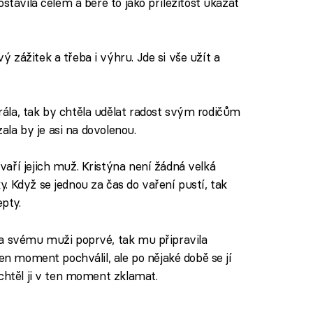
stavila čelem a bere to jako příležitost ukázat
ý zážitek a třeba i výhru. Jde si vše užít a
ála, tak by chtěla udělat radost svým rodičům
zala by je asi na dovolenou.
aří jejich muž. Kristýna není žádná velká
. Když se jednou za čas do vaření pustí, tak
epty.
la svému muži poprvé, tak mu připravila
ten moment pochválil, ale po nějaké době se jí
chtěl ji v ten moment zklamat.