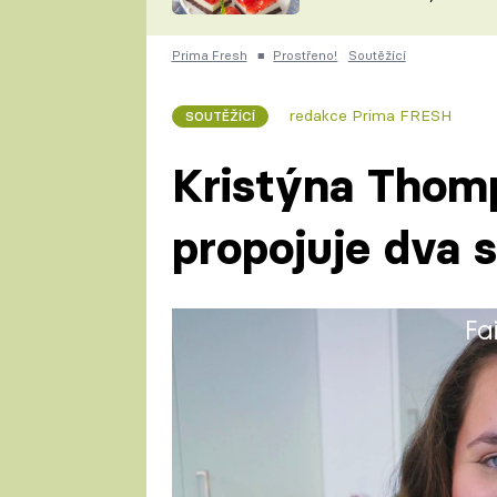
nepotřebujete troubu
ZDENĚK
ČESKO NA TALÍŘI
POHLREICH
Prima Fresh
■
Prostřeno!
Soutěžící
KAROLÍNA,
JAROSLAV SAPÍK
DOMÁCÍ
redakce Prima FRESH
SOUTĚŽÍCÍ
KUCHAŘKA
KAROLÍNA
KAMBERSKÁ
Kristýna Tho
propojuje dva 
Fa
Kristýna (29) vystudovala VŠPJ
ekonomie, a zde získala bakalář
na VŠO v Praze, kde studoval
marketing, kde získala titul inž