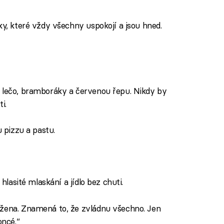
ky, které vždy všechny uspokojí a jsou hned.
í lečo, bramboráky a červenou řepu. Nikdy by
i.
 pizzu a pastu.
 hlasité mlaskání a jídlo bez chuti.
 žena. Znamená to, že zvládnu všechno. Jen
ncé.“