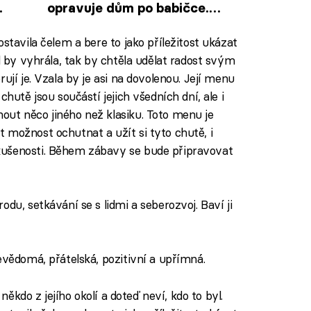
opravuje dům po babičce.
Soutěžící se smějí jeho vkusu
stavila čelem a bere to jako příležitost ukázat
ud by vyhrála, tak by chtěla udělat radost svým
ují je. Vzala by je asi na dovolenou. Její menu
chutě jsou součástí jejich všedních dní, ale i
ut něco jiného než klasiku. Toto menu je
 možnost ochutnat a užít si tyto chutě, i
kušenosti. Během zábavy se bude připravovat
odu, setkávání se s lidmi a seberozvoj. Baví ji
evědomá, přátelská, pozitivní a upřímná.
 někdo z jejího okolí a doteď neví, kdo to byl.