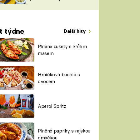
TORKY
ESH
t týdne
Další hity
Plněné cukety s krůtím
masem
Hrníčková buchta s
ovocem
Aperol Spritz
Plněné papriky s rajskou
omáčkou