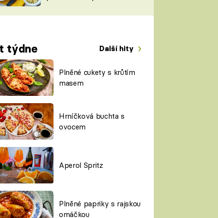
TORKY
ESH
t týdne
Další hity
Plněné cukety s krůtím
masem
Hrníčková buchta s
ovocem
Aperol Spritz
Plněné papriky s rajskou
omáčkou