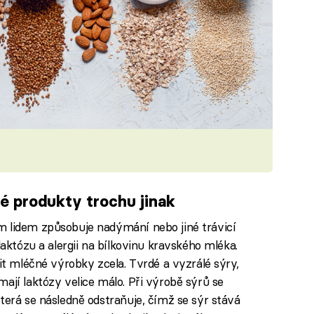
é produkty trochu jinak
m lidem způsobuje nadýmání nebo jiné trávicí
laktózu a alergii na bílkovinu kravského mléka.
čit mléčné výrobky zcela. Tvrdé a vyzrálé sýry,
ají laktózy velice málo. Při výrobě sýrů se
terá se následně odstraňuje, čímž se sýr stává