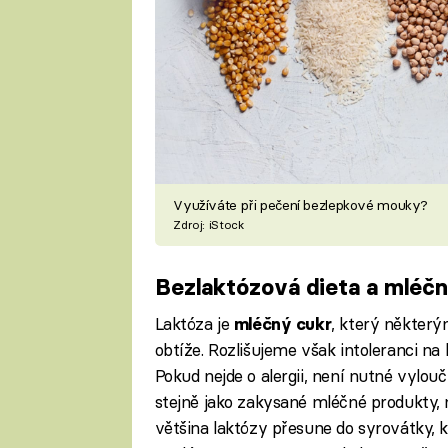
Využíváte při pečení bezlepkové mouky?
Zdroj: iStock
Bezlaktózová dieta a mléčn
Laktóza je
, který některý
mléčný cukr
obtíže. Rozlišujeme však intoleranci na 
Pokud nejde o alergii, není nutné vylou
stejně jako zakysané mléčné produkty, m
většina laktózy přesune do syrovátky, k