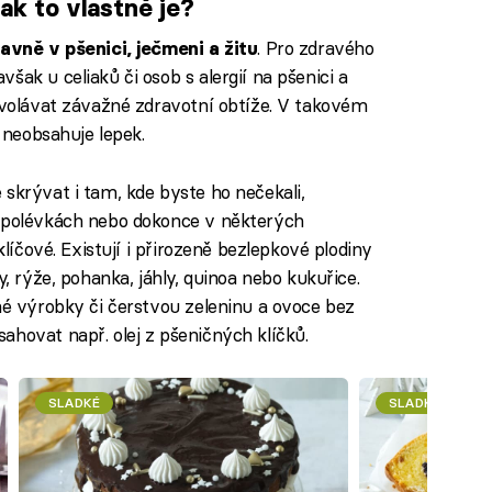
ak to vlastně je?
. Pro zdravého
avně v pšenici, ječmeni a žitu
šak u celiaků či osob s alergií na pšenici a
vyvolávat závažné zdravotní obtíže. V takovém
a neobsahuje lepek.
skrývat i tam, kde byste ho nečekali,
h polévkách nebo dokonce v některých
klíčové. Existují i přirozeně bezlepkové plodiny
y, rýže, pohanka, jáhly, quinoa nebo kukuřice.
né výrobky či čerstvou zeleninu a ovoce bez
ahovat např. olej z pšeničných klíčků.
SLADKÉ
SLADKÉ