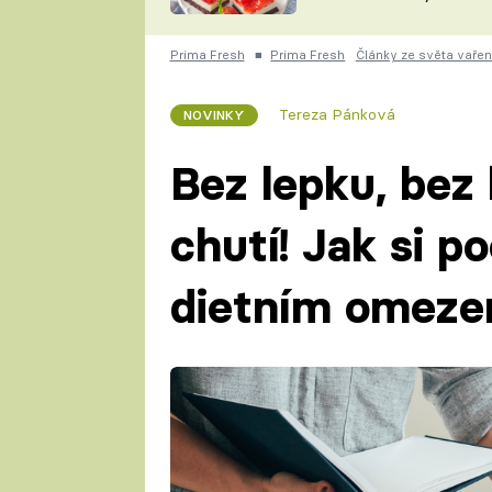
nepotřebujete troubu
ZDENĚK
ČESKO NA TALÍŘI
POHLREICH
Prima Fresh
■
Prima Fresh
Články ze světa vařen
KAROLÍNA,
JAROSLAV SAPÍK
DOMÁCÍ
Tereza Pánková
NOVINKY
KUCHAŘKA
KAROLÍNA
KAMBERSKÁ
Bez lepku, bez 
chutí! Jak si p
dietním omeze