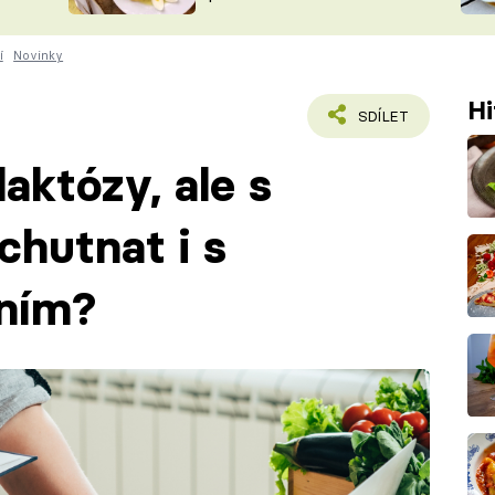
ŠÉFREDAK
VYCHYTÁVKY
í
Novinky
SOUTĚŽ FR
NA NÁKUPECH
ČASOPIS
Hi
SDÍLET
laktózy, ale s
ochutnat i s
ním?