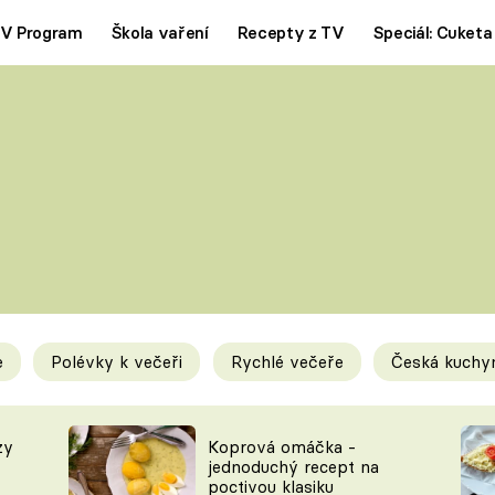
V Program
Škola vaření
Recepty z TV
Speciál: Cuketa
Polévky
Saláty
ČESKÁ KLASIKA
TĚSTOVIN
SILNÉ VÝVARY
SLADKÉ
KRÉMOVÉ
BEZMASÁ J
e
Polévky k večeři
Rychlé večeře
Česká kuchy
y
Tipy a triky
Novink
zy
Koprová omáčka -
jednoduchý recept na
poctivou klasiku
KAM ZA JÍDLEM
BLOG