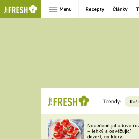
Menu
Recepty
Články
T
Oblíbené
Přílohy
recepty
HRANOLKY
HOUBY
KNEDLÍKY
DÝNĚ
KAŠE
RYCHLOVKY
Trendy:
Kuř
Populární
Videorecept
Nepečené jahodové ře
– lehký a osvěžující
kuchaři
dezert, na který
TEĎ VAŘÍ ŠÉF!