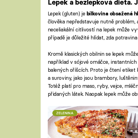
Lepek a bezlepková dieta. J
Lepek (gluten) je
bílkovina obsažená hl
člověka nepředstavuje nutně problém, av
neceliakální citlivostí na lepek může 
případě je důležité hlídat, zda potravin
Kromě klasických obilnin se lepek může 
například v sójové omáčce, instantníc
balených oříšcích. Proto je čtení etiket 
a suroviny, jako jsou brambory, luštěnin
Totéž platí pro maso, ryby, vejce, mléč
přidaných látek. Naopak lepek může obs
ZELENINA