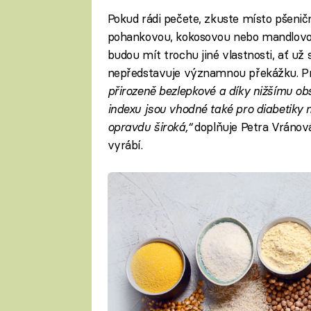
Pokud rádi pečete, zkuste místo pšeni
pohankovou, kokosovou nebo mandlovou.
budou mít trochu jiné vlastnosti, ať už s
nepředstavuje významnou překážku. Prá
přirozeně bezlepkové a díky nižšímu o
indexu jsou vhodné také pro diabetiky n
opravdu široká,“
doplňuje Petra Vránov
vyrábí.