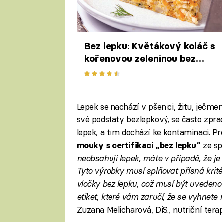
Bez lepku: Květákový koláč s
kořenovou zeleninou bez
korpusu
Lepek se nachází v pšenici, žitu, ječmen
své podstaty bezlepkový, se často zpra
lepek, a tím dochází ke kontaminaci. Pr
ze sp
mouky s certifikací „bez lepku“
neobsahují lepek, máte v případě, že je
Tyto výrobky musí splňovat přísná krit
vločky bez lepku, což musí být uvedeno
etiket, které vám zaručí, že se vyhnet
Zuzana Melicharová, DiS., nutriční ter