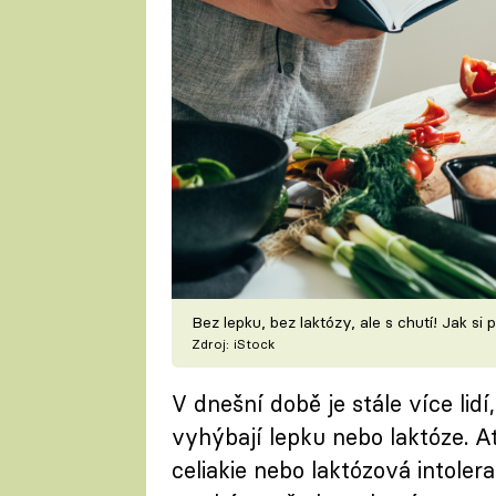
Bez lepku, bez laktózy, ale s chutí! Jak s
Zdroj: iStock
V dnešní době je stále více lidí
vyhýbají lepku nebo laktóze. Ať
celiakie nebo laktózová intoler