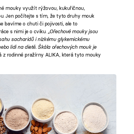
čné mouky využít rýžovou, kukuřičnou,
 Jen počítejte s tím, že tyto druhy mouk
e bavíme o chuti či pojivosti, ale to
ce s nimi je o cviku.
„Ořechové mouky jsou
bsahu sacharidů i nízkému glykemickému
ebo lidi na dietě. Škála ořechových mouk je
á z rodinné pražírny ALIKA, která tyto mouky