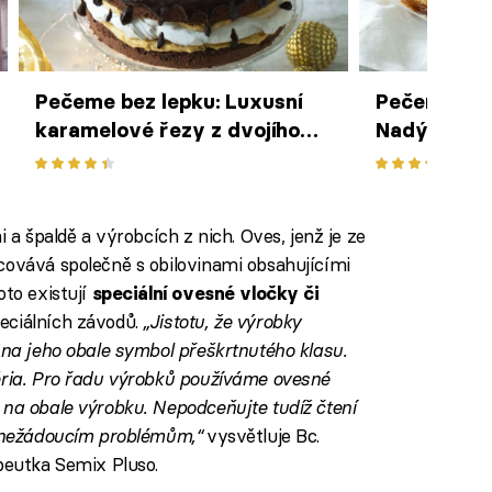
Pečeme bez lepku: Luxusní
Pečeme bez
karamelové řezy z dvojího
Nadýchaná
těsta
ve formě
i a špaldě a výrobcích z nich. Oves, jenž je ze
covává společně s obilovinami obsahujícími
oto existují
speciální ovesné vločky či
eciálních závodů.
„Jistotu, že výrobky
 na jeho obale symbol přeškrtnutého klasu.
éria. Pro řadu výrobků používáme ovesné
 na obale výrobku. Nepodceňujte tudíž čtení
e nežádoucím problémům,“
vysvětluje Bc.
apeutka Semix Pluso.