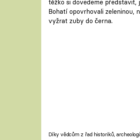
těžko si dovedeme představit, ja
Bohatí opovrhovali zeleninou, n
vyžrat zuby do černa.
Díky vědcům z řad historiků, archeolog