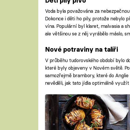
Děti pily pivo
Fa
Voda byla považována za nebezpečnou, v
Dokonce i děti ho pily, protože nebylo př
vína. Populární byl klaret, malvasia a sh
ale většinou se z něj vyrábělo máslo, s
Nové potraviny na talíři
V průběhu tudorovského období bylo do 
které byly objeveny v Novém světě. Popr
samozřejmě brambory, které do Anglie př
nevěděli, jak tato jídla optimálně využít