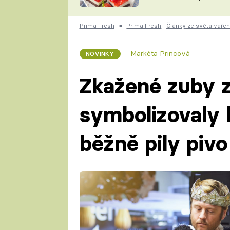
nepotřebujete troubu
ZDENĚK
ČESKO NA TALÍŘI
POHLREICH
Prima Fresh
■
Prima Fresh
Články ze světa vařen
KAROLÍNA,
JAROSLAV SAPÍK
DOMÁCÍ
Markéta Princová
NOVINKY
KUCHAŘKA
KAROLÍNA
KAMBERSKÁ
Zkažené zuby z
symbolizovaly 
běžně pily pivo