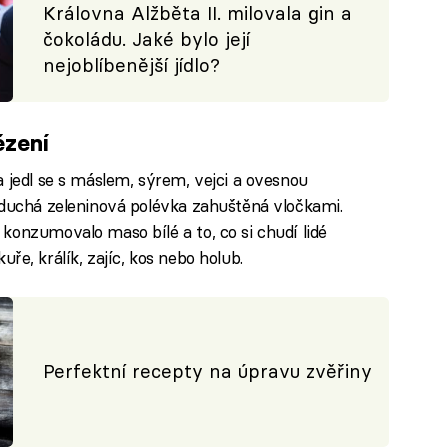
Královna Alžběta II. milovala gin a
čokoládu. Jaké bylo její
nejoblíbenější jídlo?
ězení
 jedl se s máslem, sýrem, vejci a ovesnou
oduchá zeleninová polévka zahuštěná vločkami.
konzumovalo maso bílé a to, co si chudí lidé
 kuře, králík, zajíc, kos nebo holub.
Perfektní recepty na úpravu zvěřiny