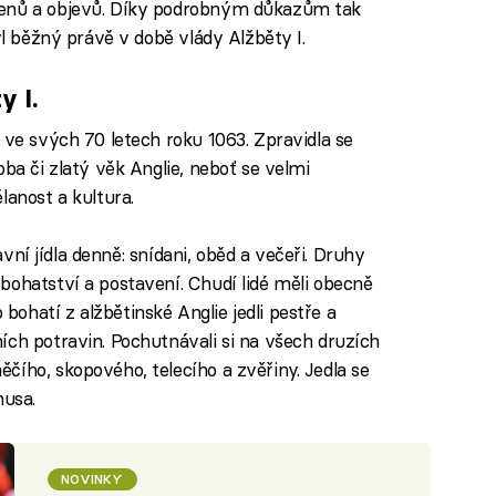
menů a objevů. Díky podrobným důkazům tak
yl běžný právě v době vlády Alžběty I.
y I.
 ve svých 70 letech roku 1063. Zpravidla se
oba či zlatý věk Anglie, neboť se velmi
lanost a kultura.
lavní jídla denně: snídani, oběd a večeři. Druhy
bohatství a postavení. Chudí lidé měli obecně
ohatí z alžbětinské Anglie jedli pestře a
ích potravin. Pochutnávali si na všech druzích
čího, skopového, telecího a zvěřiny. Jedla se
husa.
NOVINKY