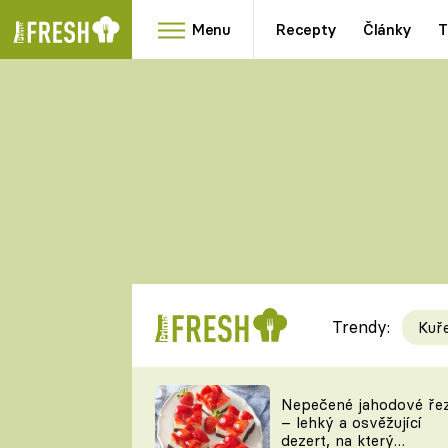
Menu
Recepty
Články
T
Oblíbené
Přílohy
recepty
HRANOLKY
HOUBY
KNEDLÍKY
DÝNĚ
KAŠE
RYCHLOVKY
Trendy:
Kuř
Populární
Videorecept
Nepečené jahodové ře
– lehký a osvěžující
kuchaři
dezert, na který
TEĎ VAŘÍ ŠÉF!