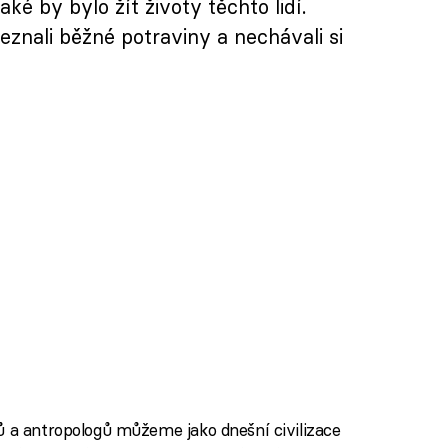
ké by bylo žít životy těchto lidí.
eznali běžné potraviny a nechávali si
ů a antropologů můžeme jako dnešní civilizace