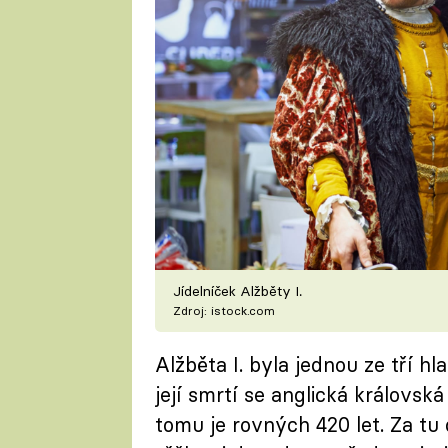
Jídelníček Alžběty I.
Zdroj: istock.com
Alžběta I. byla jednou ze tří 
její smrtí se anglická královsk
tomu je rovných 420 let. Za tu