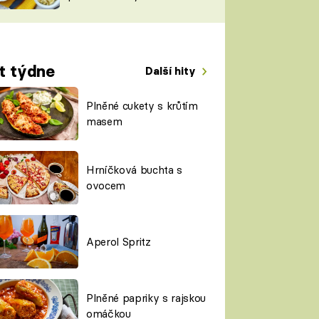
TORKY
ESH
t týdne
Další hity
Plněné cukety s krůtím
masem
Hrníčková buchta s
ovocem
Aperol Spritz
Plněné papriky s rajskou
omáčkou