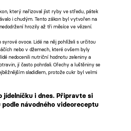
on, který nařizoval jíst ryby ve středu, pátek
stávalo i chudým. Tento zákon byl vytvořen na
edodržení hrozily až tři měsíce ve vězení.
 syrové ovoce. Lidé na něj pohlíželi s určitou
oláčích nebo v džemech, které ovšem byly
idé nedocenili nutriční hodnotu zeleniny a
travin, jí často pohrdali. Ořechy a luštěniny se
běžnějším sladidlem, protože cukr byl velmi
jídelníčku i dnes. Připravte si
 podle návodného videoreceptu