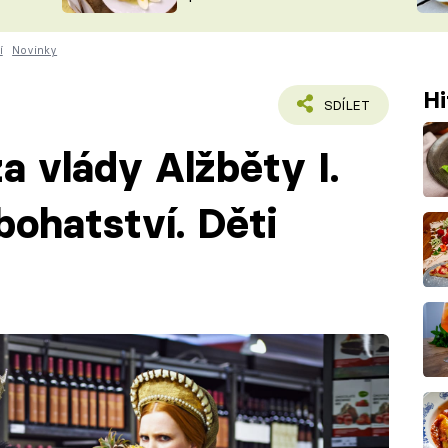
ŠÉFREDAK
VYCHYTÁVKY
í
Novinky
SOUTĚŽ FR
NA NÁKUPECH
ČASOPIS
Hi
SDÍLET
a vlády Alžběty I.
bohatství. Děti