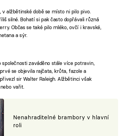
iled to fetch
 alžbětinské době se místo ni pilo pivo.
íliš silné. Bohatí si pak často dopřávali různá
erry. Občas se také pilo mléko, ovčí i kravské,
metana a sýr.
společnosti zaváděno stále více potravin,
vé se objevila rajčata, krůta, fazole a
ivezl sir Walter Raleigh. Alžbětinci však
 nebo vařit.
Nenahraditelné brambory v hlavní
roli