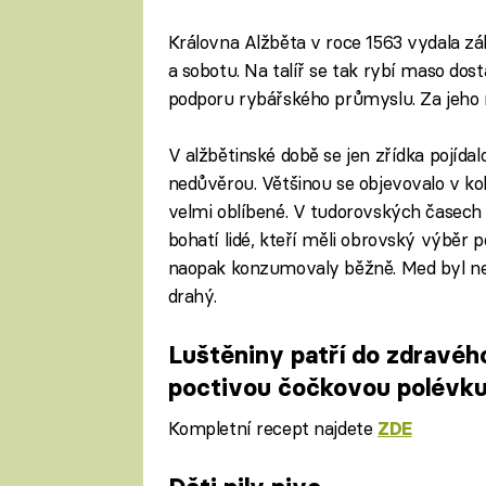
Královna Alžběta v roce 1563 vydala zák
a sobotu. Na talíř se tak rybí maso do
podporu rybářského průmyslu. Za jeho n
V alžbětinské době se jen zřídka pojídalo
nedůvěrou. Většinou se objevovalo v k
velmi oblíbené. V tudorovských časech l
bohatí lidé, kteří měli obrovský výběr po
naopak konzumovaly běžně. Med byl nej
drahý.
Luštěniny patří do zdravého 
poctivou čočkovou polévku
Kompletní recept najdete
ZDE