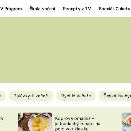
V Program
Škola vaření
Recepty z TV
Speciál: Cuketa
Polévky
Saláty
ČESKÁ KLASIKA
TĚSTOVIN
SILNÉ VÝVARY
SLADKÉ
KRÉMOVÉ
BEZMASÁ J
e
Polévky k večeři
Rychlé večeře
Česká kuchy
y
Tipy a triky
Novink
zy
Koprová omáčka -
jednoduchý recept na
poctivou klasiku
KAM ZA JÍDLEM
BLOG