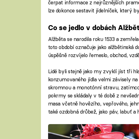
čerpat informace z nejrůznějších pra
lze dokonce sestavit jídelníček, který b
Co se jedlo v dobách Alžbět
Alžběta se narodila roku 1533 a zemřela
toto období označuje jako alžbětinská d
úspěšně rozvíjelo řemeslo, obchod, vzdě
Lidé byli stejně jako my zvyklí jíst tři h
konzumovaného jídla velmi závisely na 
skromnou a monotónní stravu, zatímco b
pokrmy se skládaly v té době z nevšedn
masa včetně hovězího, vepřového, jehně
také ozdobná drůbež, jako páv, labuť a 