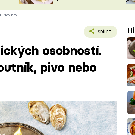
ŠÉFREDAK
VYCHYTÁVKY
í
Novinky
SOUTĚŽ FR
NA NÁKUPECH
ČASOPIS
Hi
SDÍLET
rických osobností.
outník, pivo nebo