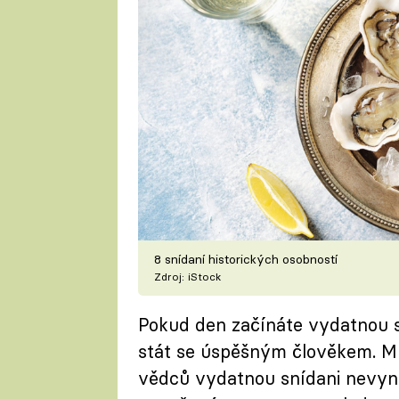
8 snídaní historických osobností
Zdroj: iStock
Pokud den začínáte vydatnou sn
stát se úspěšným člověkem. Mno
vědců vydatnou snídani nevyne