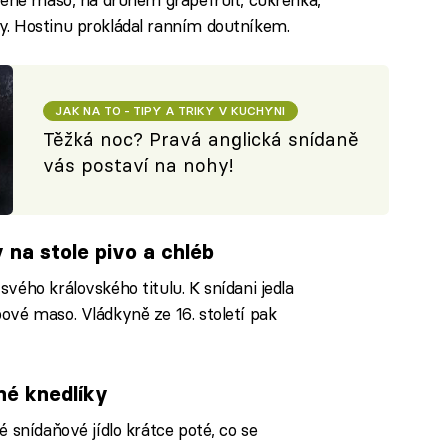
. Hostinu prokládal ranním doutníkem.
JAK NA TO - TIPY A TRIKY V KUCHYNI
Těžká noc? Pravá anglická snídaně
vás postaví na nohy!
 na stole pivo a chléb
vého královského titulu. K snídani jedla
vé maso. Vládkyně ze 16. století pak
né knedlíky
 snídaňové jídlo krátce poté, co se