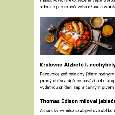
sklenice pomerančového džusu a whisky
Královně Alžbětě I. nechyběly
Panovnice začínala dny jídlem hodným s
jemný chléb a dušené hovězí nebo skopo
vydatnou snídani zapila černým pivem.
Thomas Edison miloval jableč
Americký vynálezce objevil své oblíbené