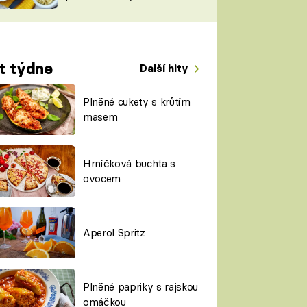
TORKY
ESH
t týdne
Další hity
Plněné cukety s krůtím
masem
Hrníčková buchta s
ovocem
Aperol Spritz
Plněné papriky s rajskou
omáčkou