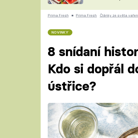
nepotřebujete troubu
ZDENĚK
ČESKO NA TALÍŘI
POHLREICH
Prima Fresh
■
Prima Fresh
Články ze světa vařen
KAROLÍNA,
JAROSLAV SAPÍK
DOMÁCÍ
NOVINKY
KUCHAŘKA
KAROLÍNA
KAMBERSKÁ
8 snídaní histo
Kdo si dopřál d
ústřice?