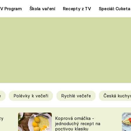
V Program
Škola vaření
Recepty z TV
Speciál: Cuketa
Polévky
Saláty
ČESKÁ KLASIKA
TĚSTOVIN
SILNÉ VÝVARY
SLADKÉ
KRÉMOVÉ
BEZMASÁ J
e
Polévky k večeři
Rychlé večeře
Česká kuchy
y
Tipy a triky
Novink
zy
Koprová omáčka -
jednoduchý recept na
poctivou klasiku
KAM ZA JÍDLEM
BLOG