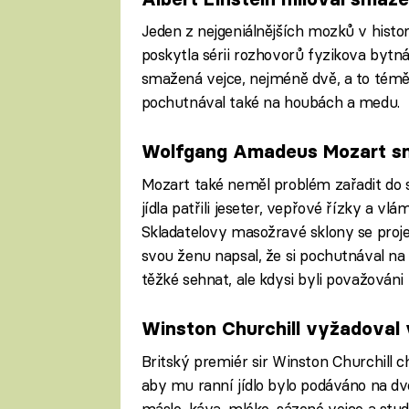
Jeden z nejgeniálnějších mozků v histori
poskytla sérii rozhovorů fyzikova bytn
smažená vejce, nejméně dvě, a to téměř
pochutnával také na houbách a medu.
Wolfgang Amadeus Mozart sn
Mozart také neměl problém zařadit do sv
jídla patřili jeseter, vepřové řízky a v
Skladatelovy masožravé sklony se projev
svou ženu napsal, že si pochutnával n
těžké sehnat, ale kdysi byli považováni
Winston Churchill vyžadoval 
Britský premiér sir Winston Churchill c
aby mu ranní jídlo bylo podáváno na d
máslo, káva, mléko, sázené vejce a stu