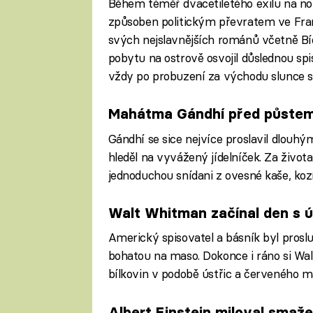
Během téměř dvacetiletého exilu na n
způsoben politickým převratem ve Franc
svých nejslavnějších románů včetně Bí
pobytu na ostrově osvojil důslednou spi
vždy po probuzení za východu slunce sn
Mahátma Gándhí před půstem 
Gándhí se sice nejvíce proslavil dlouhý
hleděl na vyvážený jídelníček. Za život
jednoduchou snídani z ovesné kaše, koz
Walt Whitman začínal den s 
Americký spisovatel a básník byl proslul
bohatou na maso. Dokonce i ráno si Wal
bílkovin v podobě ústřic a červeného m
Albert Einstein miloval smaž