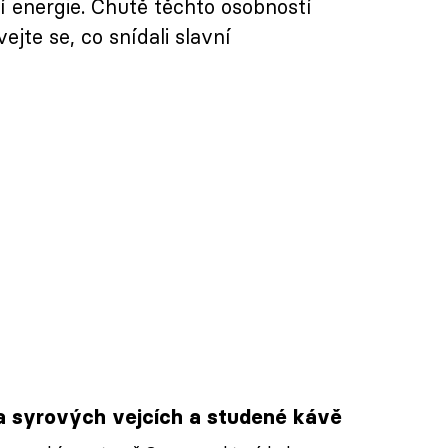
 energie. Chutě těchto osobností
ejte se, co snídali slavní
a syrových vejcích a studené kávě