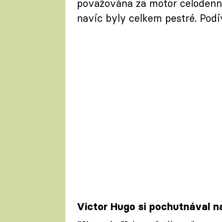
považována za motor celodenní
navíc byly celkem pestré. Podív
Victor Hugo si pochutnával n