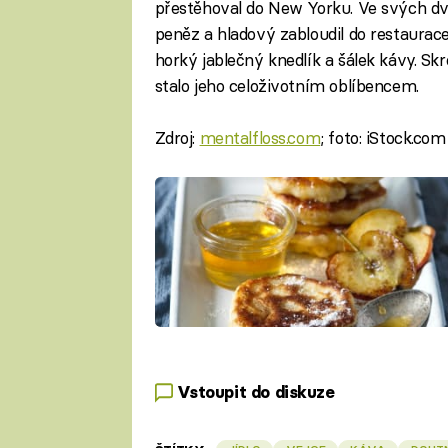
přestěhoval do New Yorku. Ve svých dv
peněz a hladový zabloudil do restaurac
horký jablečný knedlík a šálek kávy. Skr
stalo jeho celoživotním oblíbencem.
Zdroj:
mentalfloss.com
; foto: iStock.com
Vstoupit do diskuze