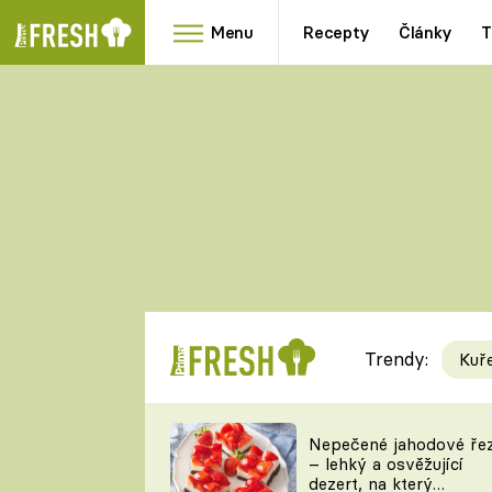
Menu
Recepty
Články
T
Oblíbené
Přílohy
recepty
HRANOLKY
HOUBY
KNEDLÍKY
DÝNĚ
KAŠE
RYCHLOVKY
Trendy:
Kuř
Populární
Videorecept
Nepečené jahodové ře
– lehký a osvěžující
kuchaři
dezert, na který
TEĎ VAŘÍ ŠÉF!