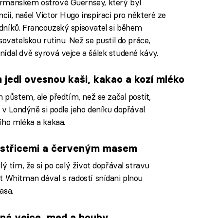
ormanském ostrově Guernsey, který byl
ii, našel Victor Hugo inspiraci pro některé ze
dníků. Francouzský spisovatel si během
sovatelskou rutinu. Než se pustil do práce,
ídal dvě syrová vejce a šálek studené kávy.
jedl ovesnou kaši, kakao a kozí mléko
m půstem, ale předtím, než se začal postit,
a v Londýně si podle jeho deníku dopřával
ího mléka a kakaa.
ústřicemi a červeným masem
ý tím, že si po celý život dopřával stravu
t Whitman dával s radostí snídani plnou
asa.
ená vejce, med a houby