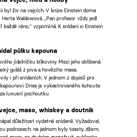
i byl živ na vejcích. V knize Einstein doma
á Herta Waldowová. „Pan profesor vždy jedl
 každé ráno,“ vzpomíná. K snídani si Einstein
ídal půlku kapouna
ého jídelníčku bílkoviny. Mezi jeho oblíbená
lámský guláš z piva a hovězího masa.
ily i při snídaních. V jednom z dopisů pro
a kapounovi. Dnes je vykastrovaného kohouta
 za luxusní pochoutku.
vejce, maso, whiskey a doutník
hápal důležitost vydatné snídaně. Vyžadoval,
vou podnosech: na jednom byly toasty, džem,
dené maso, na druhém grapefruit, cukřenka,