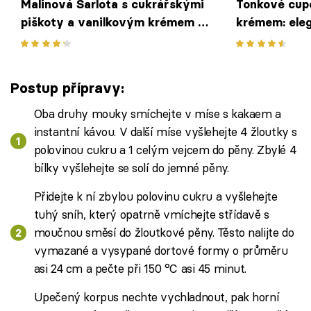
Malinová Šarlota s cukrářskými
Tonkové cup
piškoty a vanilkovým krémem –
krémem: eleg
svěží nepečený dezert pro
nádechem van
horký letní den
ovocnou link
Postup přípravy:
Oba druhy mouky smíchejte v míse s kakaem a
instantní kávou. V další míse vyšlehejte 4 žloutky s
polovinou cukru a 1 celým vejcem do pěny. Zbylé 4
bílky vyšlehejte se solí do jemné pěny.
Přidejte k ní zbylou polovinu cukru a vyšlehejte
tuhý sníh, který opatrně vmíchejte střídavě s
moučnou směsí do žloutkové pěny. Těsto nalijte do
vymazané a vysypané dortové formy o průměru
asi 24 cm a pečte při 150 °C asi 45 minut.
Upečený korpus nechte vychladnout, pak horní