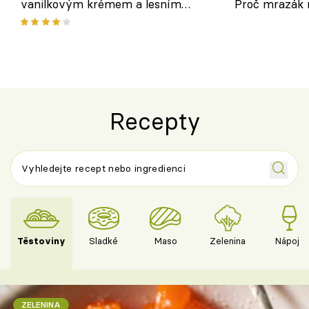
vanilkovým krémem a lesním
Proč mrazák n
ovocem podle Bread Society
horku vsadit 
Recepty
Těstoviny
Sladké
Maso
Zelenina
Nápoje
ZELENINA