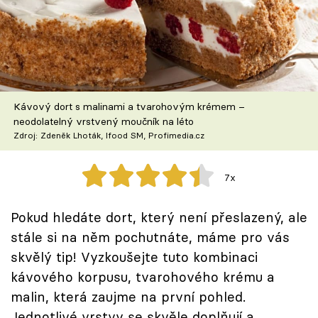
Škola vaření
Recepty z TV
Speciál: Cuketa
Kávový dort s malinami a tvarohovým krémem –
Těhotnej kuchař
neodolatelný vrstvený moučník na léto
Zdroj: Zdeněk Lhoták, Ifood SM, Profimedia.cz
Sledujte prima+
7x
Přihlášení
Pokud hledáte dort, který není přeslazený, ale
stále si na něm pochutnáte, máme pro vás
Sledujte nás
skvělý tip! Vyzkoušejte tuto kombinaci
kávového korpusu, tvarohového krému a
malin, která zaujme na první pohled.
Jednotlivé vrstvy se skvěle doplňují a