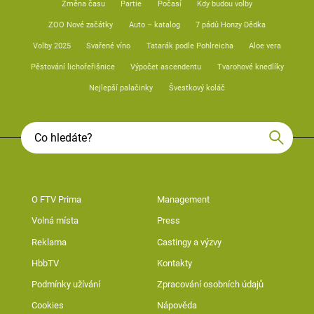
Změna času
Partie
Počasí
Kdy budou volby
ZOO Nové začátky
Auto – katalog
7 pádů Honzy Dědka
Volby 2025
Svařené víno
Tatarák podle Pohlreicha
Aloe vera
Pěstování lichořeřišnice
Výpočet ascendentu
Tvarohové knedlíky
Nejlepší palačinky
Švestkový koláč
O FTV Prima
Management
Volná místa
Press
Reklama
Castingy a výzvy
HbbTV
Kontakty
Podmínky užívání
Zpracování osobních údajů
Cookies
Nápověda