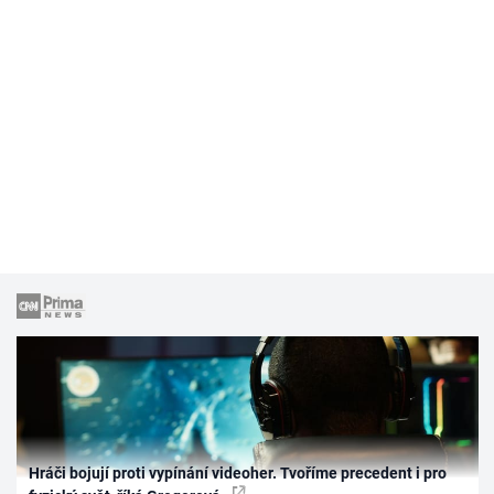
Hráči bojují proti vypínání videoher. Tvoříme precedent i pro