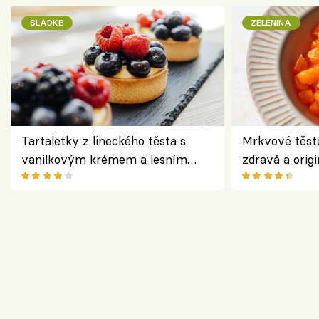
SLADKÉ
ZELENINA
Tartaletky z lineckého těsta s
Mrkvové těst
vanilkovým krémem a lesním
zdravá a origi
ovocem podle Bread Society
klasiky