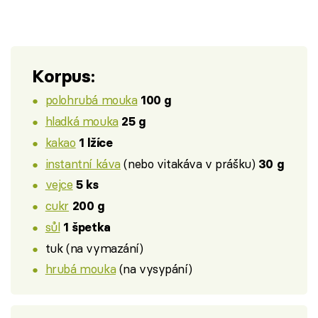
Korpus:
polohrubá mouka
100 g
hladká mouka
25 g
kakao
1 lžíce
instantní káva
(nebo vitakáva v prášku)
30 g
vejce
5 ks
cukr
200 g
sůl
1 špetka
tuk (na vymazání)
hrubá mouka
(na vysypání)