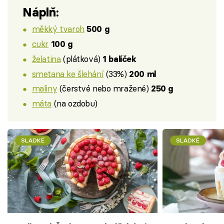
Náplň:
měkký tvaroh
500 g
cukr
100 g
želatina
(plátková)
1 balíček
smetana ke šlehání
(33%)
200 ml
maliny
(čerstvé nebo mražené)
250 g
máta
(na ozdobu)
SLADKÉ
SLADKÉ