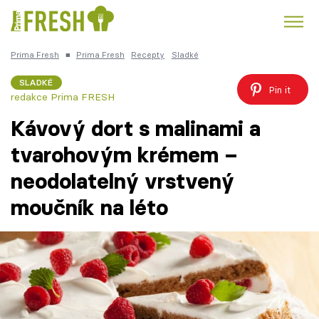
Prima Fresh
■
Prima Fresh
Recepty
Sladké
Kuře
Polévky k večeři
Rychlé večeře
Trendy:
SLADKÉ
Pin it
redakce Prima FRESH
Česká kuchyně
Čokoláda
Kávový dort s malinami a
tvarohovým krémem –
neodolatelný vrstvený
Témata
moučník na léto
Recepty
Články
TV Program