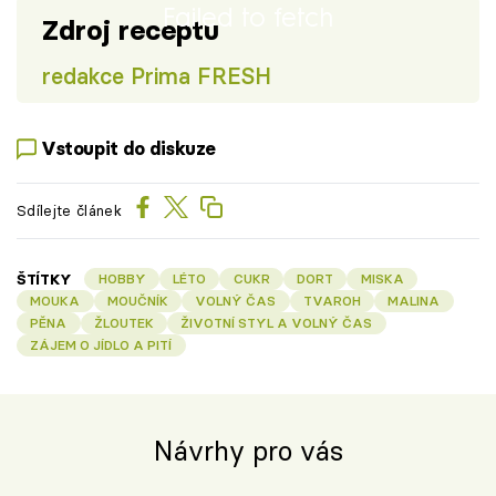
Failed to fetch
Zdroj receptu
redakce Prima FRESH
Vstoupit do diskuze
Sdílejte článek
ŠTÍTKY
HOBBY
LÉTO
CUKR
DORT
MISKA
MOUKA
MOUČNÍK
VOLNÝ ČAS
TVAROH
MALINA
PĚNA
ŽLOUTEK
ŽIVOTNÍ STYL A VOLNÝ ČAS
ZÁJEM O JÍDLO A PITÍ
Návrhy pro vás