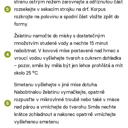
stranu ostrým nožem zarovnejte a odříznutou část
rozsekejte v sekacím strojku na drť. Korpus
rozkrojte na polovinu a spodní část vložte zpět do
formy.
Želatinu namočte do misky s dostatečným
množstvím studené vody a nechte 15 minut
nabobtnat. V kovové míse postavené nad hrnec s
vroucí vodou vyšlehejte tvaroh s cukrem dohladka
– pozor, směs by měla být jen lehce prohřátá a mít
okolo 25 °C.
Smetanu vyšlehejte v jiné míse dotuha.
Nabobtnalou želatinu vymačkejte, opatrně
rozpusťte v mikrovlnné troubě nebo také v misce
nad párou a vmíchejte do tvarohu. Směs nechte
krátce zchladnout a nakonec opatrně vmíchejte
vyšlehanou smetanu.