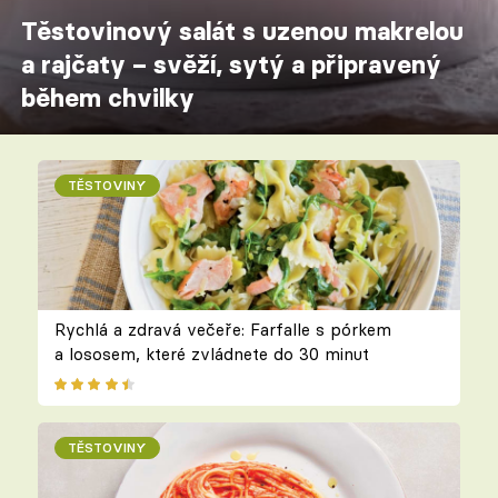
Těstovinový salát s uzenou makrelou
a rajčaty – svěží, sytý a připravený
během chvilky
TĚSTOVINY
Rychlá a zdravá večeře: Farfalle s pórkem
a lososem, které zvládnete do 30 minut
TĚSTOVINY