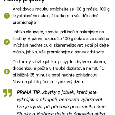
Arašídovou mouku smíchejte se 100 g másla, 100 g
krystalového cukru, žloutkem a vše důkladně
promíchejte.
Jablka oloupejte, zbavte jádřinců a nakrájejte na
šestiny. V pánvi rozpusťte 100 g cukru a za stálého
míchání nechte cukr zkaramelizovat. Poté přidejte
máslo, jablka, vše promíchejte a pánev odstavte.
Do formy vložte jablka, posypte zbylým cukrem,
drobenkou a pečte v troubě dozlatova na 180 °C
přibližně 35 minut a poté nechte zchladnout.
Navrch jablek přidejte rybízový džem.
PRIMA TIP
: Zbytky z jablek, která jste
vykrájeli a oloupali, nemusíte vyhazovat.
Lze je využít při přípravě podzimního čaje.
Slupky a jádřince dejte do čajového sítka,