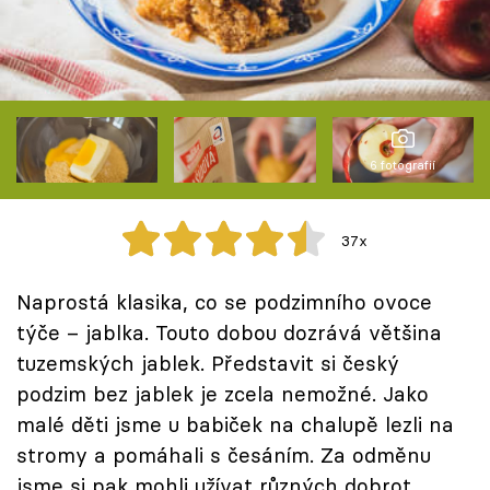
Škola vaření
Recepty z TV
Speciál: Cuketa
6 fotografií
Těhotnej kuchař
Sledujte prima+
37x
Naprostá klasika, co se podzimního ovoce
Přihlášení
týče – jablka. Touto dobou dozrává většina
tuzemských jablek. Představit si český
Sledujte nás
podzim bez jablek je zcela nemožné. Jako
malé děti jsme u babiček na chalupě lezli na
stromy a pomáhali s česáním. Za odměnu
jsme si pak mohli užívat různých dobrot,