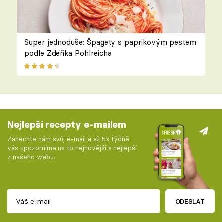
Super jednoduše: Špagety s paprikovým pestem
podle Zdeňka Pohlreicha
Nejlepší recepty e-mailem
Zanechte nám svůj e-mail a až 5x týdně
vás upozorníme na to nejnovější a nejlepší
z našeho webu.
ODESLAT