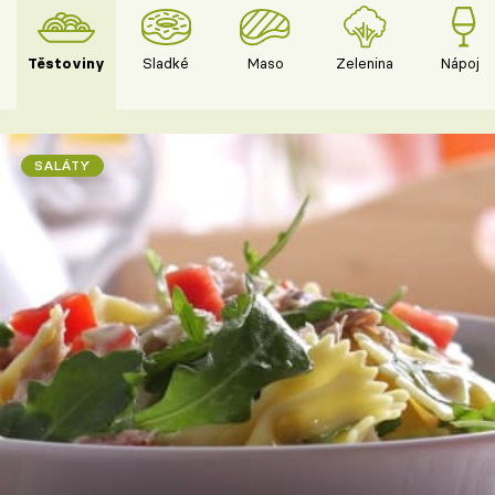
Těstoviny
Sladké
Maso
Zelenina
Nápoje
SALÁTY