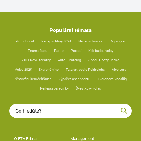
Populární témata
Jak zhubnout
Nejlepší filmy 2024
Nejlepší horory
TV program
Změna času
Partie
Počasí
Kdy budou volby
ZOO Nové začátky
Auto – katalog
7 pádů Honzy Dědka
Volby 2025
Svařené víno
Tatarák podle Pohlreicha
Aloe vera
Pěstování lichořeřišnice
Výpočet ascendentu
Tvarohové knedlíky
Nejlepší palačinky
Švestkový koláč
O FTV Prima
Management