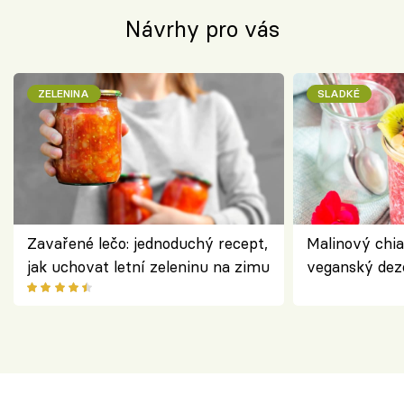
Návrhy pro vás
ZELENINA
SLADKÉ
Zavařené lečo: jednoduchý recept,
Malinový chi
jak uchovat letní zeleninu na zimu
veganský dez
ořechů