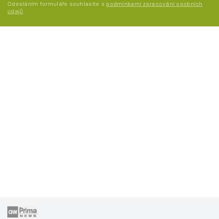
Odesláním formuláře souhlasíte s
podmínkami zpracování osobních
údajů