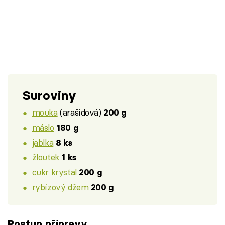
Suroviny
mouka
(arašídová)
200 g
máslo
180 g
jablka
8 ks
žloutek
1 ks
cukr krystal
200 g
rybízový džem
200 g
Postup přípravy