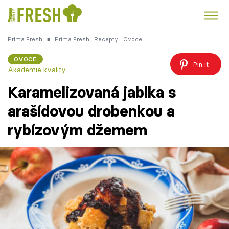
Prima Fresh
■
Prima Fresh
Recepty
Ovoce
Kuře
Polévky k večeři
Rychlé večeře
Trendy:
OVOCE
Pin it
Akademie kvality
Česká kuchyně
Čokoláda
Karamelizovaná jablka s
arašídovou drobenkou a
rybízovým džemem
Témata
Recepty
Články
TV Program