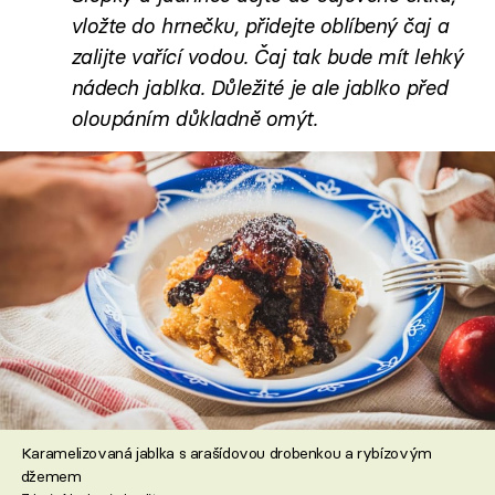
vložte do hrnečku, přidejte oblíbený čaj a
zalijte vařící vodou. Čaj tak bude mít lehký
nádech jablka. Důležité je ale jablko před
oloupáním důkladně omýt.
Karamelizovaná jablka s arašídovou drobenkou a rybízovým
džemem