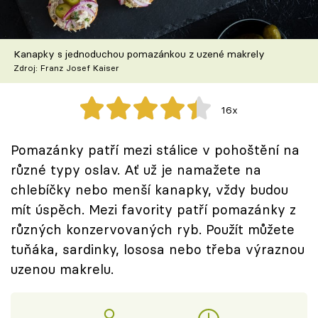
Škola vaření
Recepty z TV
Kanapky s jednoduchou pomazánkou z uzené makrely
Zdroj: Franz Josef Kaiser
Speciál: Cuketa
16x
Těhotnej kuchař
Pomazánky patří mezi stálice v pohoštění na
Sledujte prima+
různé typy oslav. Ať už je namažete na
chlebíčky nebo menší kanapky, vždy budou
Přihlášení
mít úspěch. Mezi favority patří pomazánky z
různých konzervovaných ryb. Použít můžete
tuňáka, sardinky, lososa nebo třeba výraznou
Sledujte nás
uzenou makrelu.