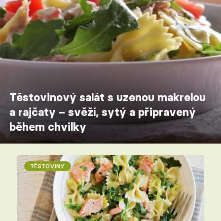
Těstovinový salát s uzenou makrelou
a rajčaty – svěží, sytý a připravený
během chvilky
TĚSTOVINY