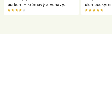
pórkem – krémový a voňavý
olomouckými 
pokrm z jednoho hrnce
bezlepkový o
českým sýre