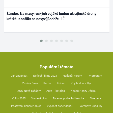
Šándor: Na masy ruských vojáků budou ukrajinské drony
krátké. Konflikt se nevyvíjí dobře
Populární témata
Jak zhubnout
Nejlepší filmy 2024
Nejlepší horory
TV program
Změna času
Partie
Počasí
Kdy budou volby
ZOO Nové začátky
Auto – katalog
7 pádů Honzy Dědka
Volby 2025
Svařené víno
Tatarák podle Pohlreicha
Aloe vera
Pěstování lichořeřišnice
Výpočet ascendentu
Tvarohové knedlíky