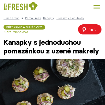
Prima Fresh
■
Prima Fresh
Recepty
Předkrmy a chuťovky
Kuře
Polévky k večeři
Rychlé večeře
Trendy:
PŘEDKRMY A CHUŤOVKY
Pin it
Klára Michalová
Česká kuchyně
Čokoláda
Kanapky s jednoduchou
pomazánkou z uzené makrely
Témata
Recepty
Články
TV Program