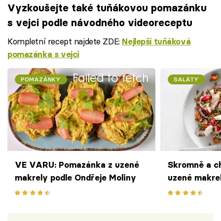
Vyzkoušejte také tuňákovou pomazánku
s vejci podle návodného videoreceptu
Kompletní recept najdete ZDE:
Nejlepší tuňáková
pomazánka s vejci
Failed to fetch
POMAZÁNKY
SALÁTY
VE VARU: Pomazánka z uzené
Skromně a ch
makrely podle Ondřeje Moliny
uzené makre