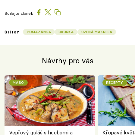
Sdílejte článek
ŠTÍTKY
POMAZÁNKA
OKURKA
UZENÁ MAKRELA
Návrhy pro vás
MASO
RECEPTY
Vepřový guláš s houbami a
Křupavé květ