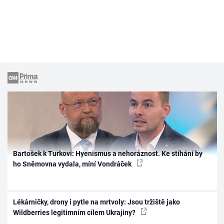
Bartošek k Turkovi: Hyenismus a nehoráznost. Ke stíhání by
ho Sněmovna vydala, míní Vondráček
Lékárničky, drony i pytle na mrtvoly: Jsou tržiště jako
Wildberries legitimním cílem Ukrajiny?