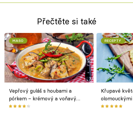
Přečtěte si také
MASO
RECEPTY
Vepřový guláš s houbami a
Křupavé květ
pórkem – krémový a voňavý
olomouckými 
pokrm z jednoho hrnce
bezlepkový o
českým sýre