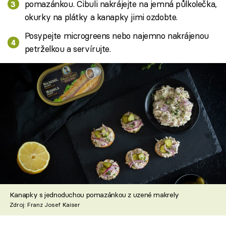
pomazánkou. Cibuli nakrájejte na jemná půlkolečka,
okurky na plátky a kanapky jimi ozdobte.
Posypejte microgreens nebo najemno nakrájenou
petrželkou a servírujte.
Kanapky s jednoduchou pomazánkou z uzené makrely
Zdroj: Franz Josef Kaiser