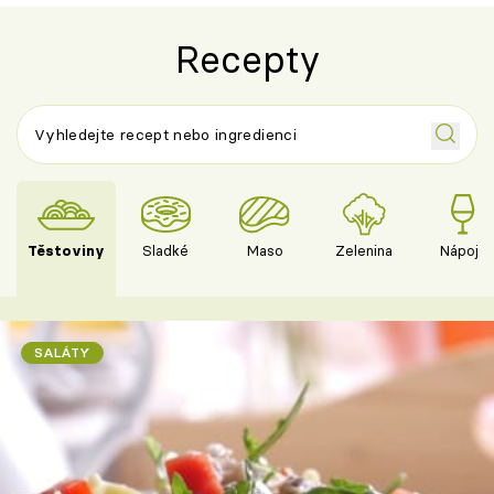
Recepty
Těstoviny
Sladké
Maso
Zelenina
Nápoje
SALÁTY