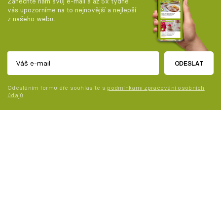
Zanechte nám svůj e-mail a až 5x týdně
vás upozorníme na to nejnovější a nejlepší
z našeho webu.
ODESLAT
Odesláním formuláře souhlasíte s
podmínkami zpracování osobních
údajů