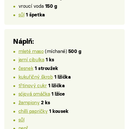
vroucí voda
150 g
sůl
1 špetka
Náplň:
mleté maso
(míchané)
500 g
jarní cibulka
1 ks
česnek
1 stroužek
kukuřičný škrob
1 lžička
třtinový cukr
1 lžička
sójová omáčka
1 lžíce
žampiony
2 ks
chilli papričky
1 kousek
sůl
pepř