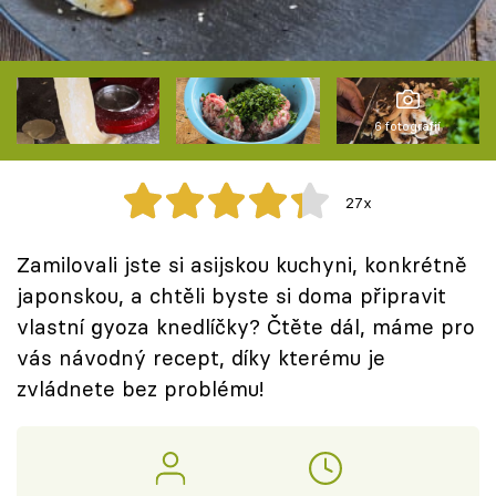
Škola vaření
Recepty z TV
Speciál: Cuketa
6 fotografií
Těhotnej kuchař
27x
Sledujte prima+
Zamilovali jste si asijskou kuchyni, konkrétně
japonskou, a chtěli byste si doma připravit
Přihlášení
vlastní gyoza knedlíčky? Čtěte dál, máme pro
vás návodný recept, díky kterému je
zvládnete bez problému!
Sledujte nás