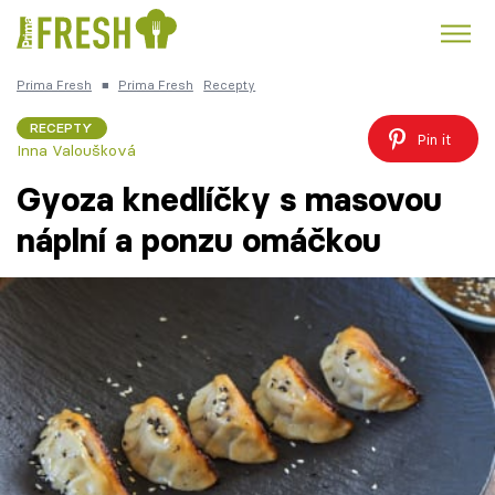
Prima Fresh
■
Prima Fresh
Recepty
Kuře
Polévky k večeři
Rychlé večeře
Trendy:
RECEPTY
Pin it
Inna Valoušková
Česká kuchyně
Čokoláda
Gyoza knedlíčky s masovou
náplní a ponzu omáčkou
Témata
Recepty
Články
TV Program