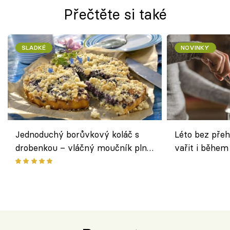
Přečtěte si také
SLADKÉ
NOVINKY
Jednoduchý borůvkový koláč s
Léto bez přeh
drobenkou – vláčný moučník plný
vařit i během
ovoce