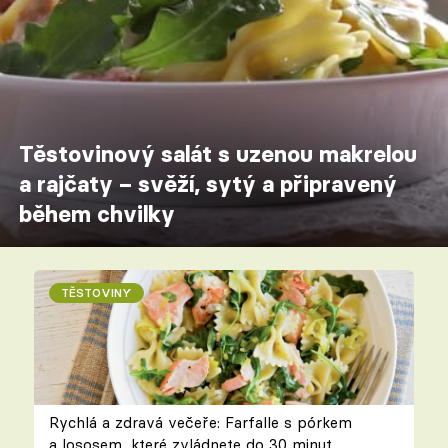
Těstovinový salát s uzenou makrelou
a rajčaty – svěží, sytý a připravený
během chvilky
TĚSTOVINY
Rychlá a zdravá večeře: Farfalle s pórkem
a lososem, které zvládnete do 30 minut