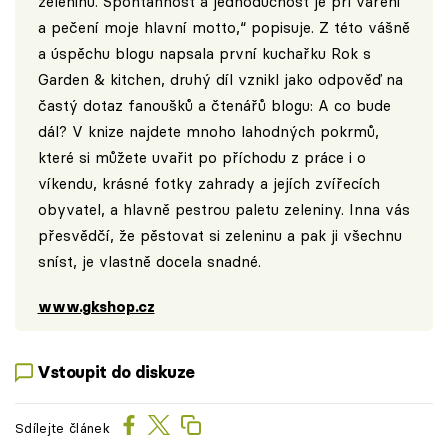
zeleninu. Spontánnost a jednoduchost je při vaření
a pečení moje hlavní motto,“ popisuje. Z této vášně
a úspěchu blogu napsala první kuchařku Rok s
Garden & kitchen, druhý díl vznikl jako odpověď na
častý dotaz fanoušků a čtenářů blogu: A co bude
dál? V knize najdete mnoho lahodných pokrmů,
které si můžete uvařit po příchodu z práce i o
víkendu, krásné fotky zahrady a jejích zvířecích
obyvatel, a hlavně pestrou paletu zeleniny. Inna vás
přesvědčí, že pěstovat si zeleninu a pak ji všechnu
sníst, je vlastně docela snadné.
www.gkshop.cz
Vstoupit do diskuze
Sdílejte článek