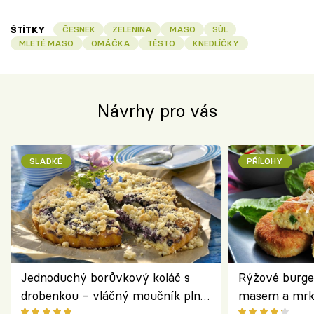
ŠTÍTKY
ČESNEK
ZELENINA
MASO
SŮL
MLETÉ MASO
OMÁČKA
TĚSTO
KNEDLÍČKY
Návrhy pro vás
SLADKÉ
PŘÍLOHY
Jednoduchý borůvkový koláč s
Rýžové burge
drobenkou – vláčný moučník plný
masem a mrk
ovoce
salátem – leh