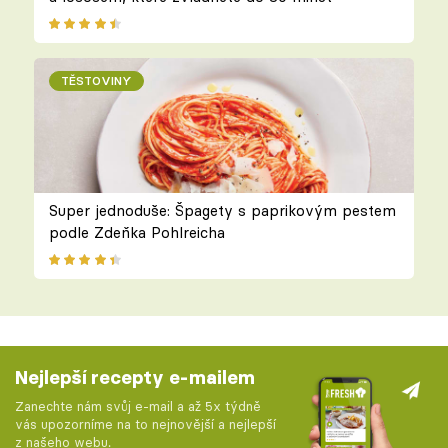
TĚSTOVINY
Super jednoduše: Špagety s paprikovým pestem
podle Zdeňka Pohlreicha
Nejlepší recepty e-mailem
Zanechte nám svůj e-mail a až 5x týdně
vás upozorníme na to nejnovější a nejlepší
z našeho webu.