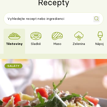
Recepty
Těstoviny
Sladké
Maso
Zelenina
Nápoje
SALÁTY