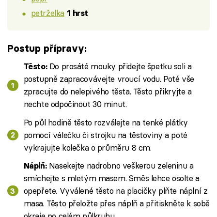
petrželka
1 hrst
Postup přípravy:
Do prosáté mouky přidejte špetku soli a
Těsto:
postupně zapracovávejte vroucí vodu. Poté vše
zpracujte do nelepivého těsta. Těsto přikryjte a
nechte odpočinout 30 minut.
Po půl hodině těsto rozválejte na tenké plátky
pomocí válečku či strojku na těstoviny a poté
vykrajujte kolečka o průměru 8 cm.
Nasekejte nadrobno veškerou zeleninu a
Náplň:
smíchejte s mletým masem. Směs lehce osolte a
opepřete. Vyválené těsto na placičky plňte náplní z
masa. Těsto přeložte přes náplň a přitiskněte k sobě
okraje po celém půlkruhu.