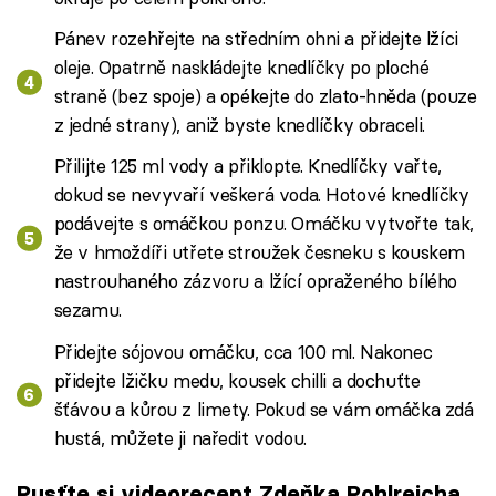
Pánev rozehřejte na středním ohni a přidejte lžíci
oleje. Opatrně naskládejte knedlíčky po ploché
straně (bez spoje) a opékejte do zlato-hněda (pouze
z jedné strany), aniž byste knedlíčky obraceli.
Přilijte 125 ml vody a přiklopte. Knedlíčky vařte,
dokud se nevyvaří veškerá voda. Hotové knedlíčky
podávejte s omáčkou ponzu. Omáčku vytvořte tak,
že v hmoždíři utřete stroužek česneku s kouskem
nastrouhaného zázvoru a lžící opraženého bílého
sezamu.
Přidejte sójovou omáčku, cca 100 ml. Nakonec
přidejte lžičku medu, kousek chilli a dochuťte
šťávou a kůrou z limety. Pokud se vám omáčka zdá
hustá, můžete ji naředit vodou.
Pusťte si videorecept Zdeňka Pohlreicha