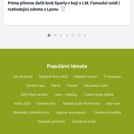
Prima přinese další krok Sparty v boji o LM. Fanoušci uvidí i
rozhodující odvetu v Lyonu
Populární témata
Jak zhubnout
Nejlepší filmy 2024
Nejlepší horory
TV program
Změna času
Partie
Počasí
Kdy budou volby
ZOO Nové začátky
Auto – katalog
7 pádů Honzy Dědka
Volby 2025
Svařené víno
Tatarák podle Pohlreicha
Aloe vera
Pěstování lichořeřišnice
Výpočet ascendentu
Tvarohové knedlíky
Nejlepší palačinky
Švestkový koláč