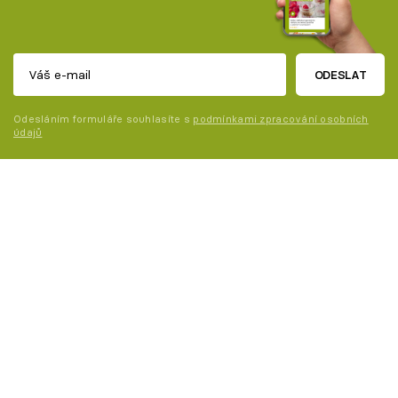
ODESLAT
Odesláním formuláře souhlasíte s
podmínkami zpracování osobních
údajů