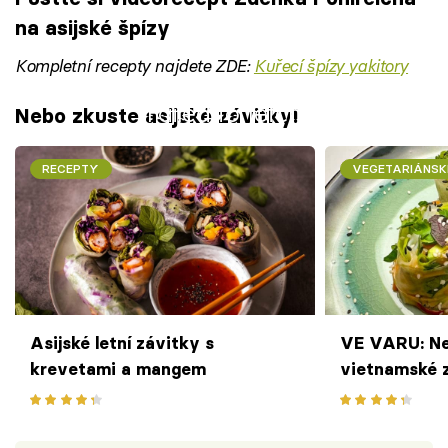
na asijské špízy
Kompletní recepty najdete ZDE:
Kuřecí špízy yakitory
Failed to fetch
Nebo zkuste asijské závitky!
RECEPTY
VEGETARIÁNSK
Asijské letní závitky s
VE VARU: N
krevetami a mangem
vietnamské 
zeleninou a 