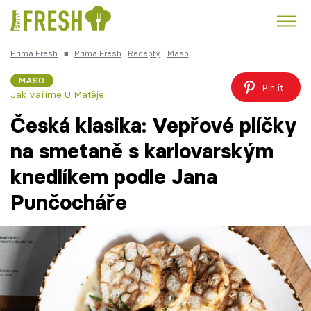
Prima Fresh
■
Prima Fresh
Recepty
Maso
Kuře
Polévky k večeři
Rychlé večeře
Trendy:
MASO
Pin it
Jak vaříme U Matěje
Česká kuchyně
Čokoláda
Česká klasika: Vepřové plíčky
na smetaně s karlovarským
knedlíkem podle Jana
Témata
Punčocháře
Recepty
Články
TV Program