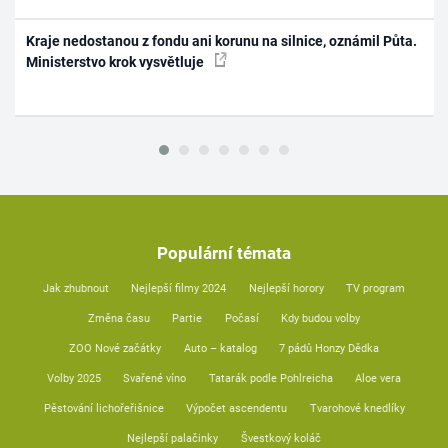
Kraje nedostanou z fondu ani korunu na silnice, oznámil Půta.
Ministerstvo krok vysvětluje
Populární témata
Jak zhubnout
Nejlepší filmy 2024
Nejlepší horory
TV program
Změna času
Partie
Počasí
Kdy budou volby
ZOO Nové začátky
Auto – katalog
7 pádů Honzy Dědka
Volby 2025
Svařené víno
Tatarák podle Pohlreicha
Aloe vera
Pěstování lichořeřišnice
Výpočet ascendentu
Tvarohové knedlíky
Nejlepší palačinky
Švestkový koláč