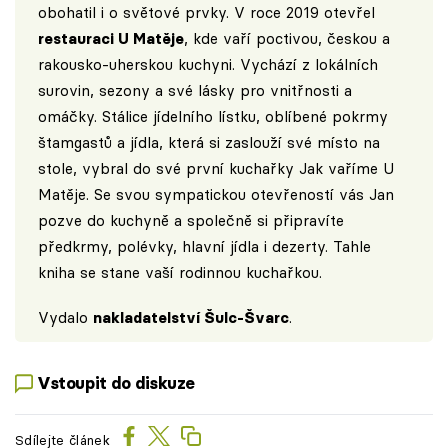
obohatil i o světové prvky. V roce 2019 otevřel
restauraci U Matěje
, kde vaří poctivou, českou a
rakousko-uherskou kuchyni. Vychází z lokálních
surovin, sezony a své lásky pro vnitřnosti a
omáčky. Stálice jídelního lístku, oblíbené pokrmy
štamgastů a jídla, která si zaslouží své místo na
stole, vybral do své první kuchařky Jak vaříme U
Matěje. Se svou sympatickou otevřeností vás Jan
pozve do kuchyně a společně si připravíte
předkrmy, polévky, hlavní jídla i dezerty. Tahle
kniha se stane vaší rodinnou kuchařkou.
Vydalo
nakladatelství Šulc-Švarc
.
Vstoupit do diskuze
Sdílejte článek