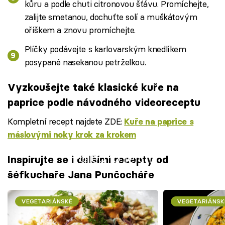
kůru a podle chuti citronovou šťávu. Promíchejte,
zalijte smetanou, dochuťte solí a muškátovým
oříškem a znovu promíchejte.
Plíčky podávejte s karlovarským knedlíkem
posypané nasekanou petrželkou.
Vyzkoušejte také klasické kuře na
paprice podle návodného videoreceptu
Kompletní recept najdete ZDE:
Kuře na paprice s
máslovými noky krok za krokem
Failed to fetch
Inspirujte se i dalšími recepty od
šéfkuchaře Jana Punčocháře
VEGETARIÁNSKÉ
VEGETARIÁNSK