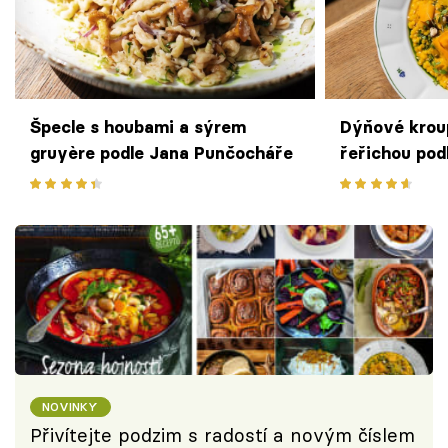
Špecle s houbami a sýrem
Dýňové krou
gruyère podle Jana Punčocháře
řeřichou pod
NOVINKY
Přivítejte podzim s radostí a novým číslem