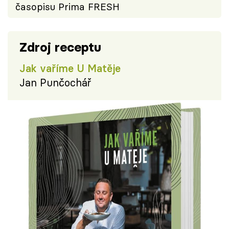
časopisu Prima FRESH
Zdroj receptu
Jak vaříme U Matěje
Jan Punčochář