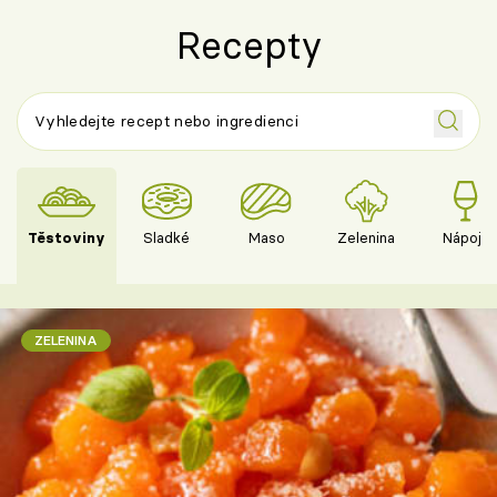
Recepty
Těstoviny
Sladké
Maso
Zelenina
Nápoje
ZELENINA