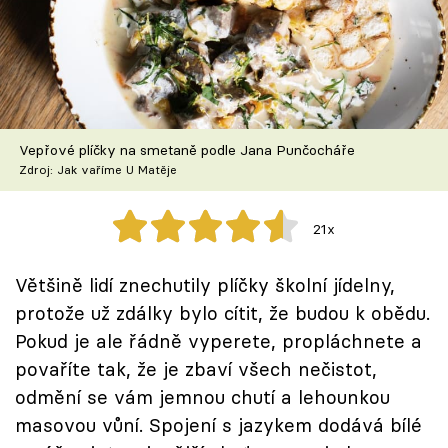
Škola vaření
Recepty z TV
Speciál: Cuketa
Vepřové plíčky na smetaně podle Jana Punčocháře
Těhotnej kuchař
Zdroj: Jak vaříme U Matěje
Sledujte prima+
21x
Přihlášení
Většině lidí znechutily plíčky školní jídelny,
protože už zdálky bylo cítit, že budou k obědu.
Pokud je ale řádně vyperete, propláchnete a
Sledujte nás
povaříte tak, že je zbaví všech nečistot,
odmění se vám jemnou chutí a lehounkou
masovou vůní. Spojení s jazykem dodává bílé