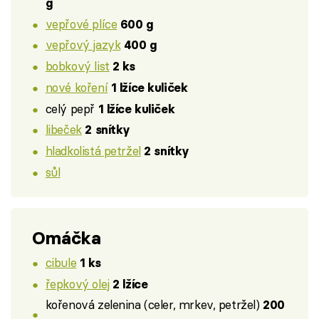
g
vepřové plíce
600 g
vepřový jazyk
400 g
bobkový list
2 ks
nové koření
1 lžíce kuliček
celý pepř
1 lžíce kuliček
libeček
2 snítky
hladkolistá petržel
2 snítky
sůl
Omáčka
cibule
1 ks
řepkový olej
2 lžíce
kořenová zelenina (celer, mrkev, petržel)
200