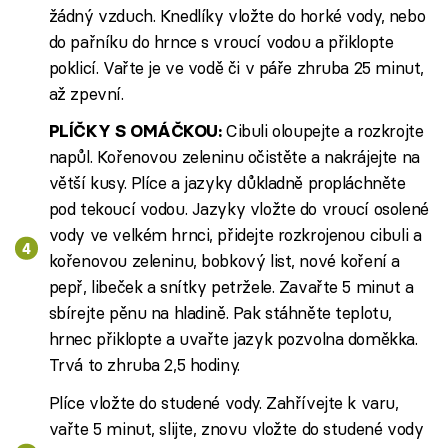
žádný vzduch. Knedlíky vložte do horké vody, nebo
do pařníku do hrnce s vroucí vodou a přiklopte
poklicí. Vařte je ve vodě či v páře zhruba 25 minut,
až zpevní.
Cibuli oloupejte a rozkrojte
PLÍČKY S OMÁČKOU:
napůl. Kořenovou zeleninu očistěte a nakrájejte na
větší kusy. Plíce a jazyky důkladně propláchněte
pod tekoucí vodou. Jazyky vložte do vroucí osolené
vody ve velkém hrnci, přidejte rozkrojenou cibuli a
kořenovou zeleninu, bobkový list, nové koření a
pepř, libeček a snítky petržele. Zavařte 5 minut a
sbírejte pěnu na hladině. Pak stáhněte teplotu,
hrnec přiklopte a uvařte jazyk pozvolna doměkka.
Trvá to zhruba 2,5 hodiny.
Plíce vložte do studené vody. Zahřívejte k varu,
vařte 5 minut, slijte, znovu vložte do studené vody