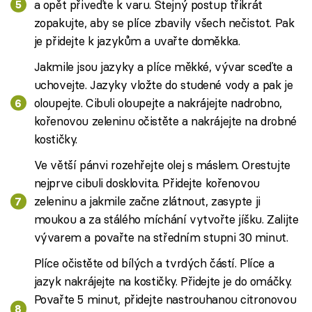
a opět přiveďte k varu. Stejný postup třikrát
zopakujte, aby se plíce zbavily všech nečistot. Pak
je přidejte k jazykům a uvařte doměkka.
Jakmile jsou jazyky a plíce měkké, vývar sceďte a
uchovejte. Jazyky vložte do studené vody a pak je
oloupejte. Cibuli oloupejte a nakrájejte nadrobno,
kořenovou zeleninu očistěte a nakrájejte na drobné
kostičky.
Ve větší pánvi rozehřejte olej s máslem. Orestujte
nejprve cibuli dosklovita. Přidejte kořenovou
zeleninu a jakmile začne zlátnout, zasypte ji
moukou a za stálého míchání vytvořte jíšku. Zalijte
vývarem a povařte na středním stupni 30 minut.
Plíce očistěte od bílých a tvrdých částí. Plíce a
jazyk nakrájejte na kostičky. Přidejte je do omáčky.
Povařte 5 minut, přidejte nastrouhanou citronovou