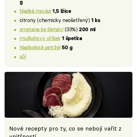
g
hladká mouka
1,5 lžíce
citrony (chemicky neošetřený)
1 ks
smetana ke šlehání
(33%)
200 ml
muškátový oříšek
1 špetka
hladkolistá petržel
50 g
sůl
Nové recepty pro ty, co se nebojí vařit z
vnitřností