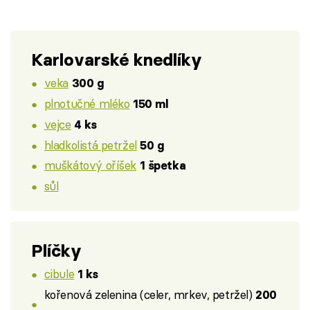
Karlovarské knedlíky
veka
300 g
plnotučné mléko
150 ml
vejce
4 ks
hladkolistá petržel
50 g
muškátový oříšek
1 špetka
sůl
Plíčky
cibule
1 ks
kořenová zelenina (celer, mrkev, petržel)
200