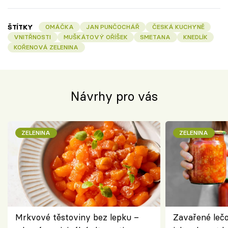
ŠTÍTKY
OMÁČKA
JAN PUNČOCHÁŘ
ČESKÁ KUCHYNĚ
VNITŘNOSTI
MUŠKÁTOVÝ OŘÍŠEK
SMETANA
KNEDLÍK
KOŘENOVÁ ZELENINA
Návrhy pro vás
ZELENINA
ZELENINA
Mrkvové těstoviny bez lepku –
Zavařené lečo