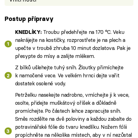
Postup přípravy
Troubu předehřejte na 170 °C. Veku
KNEDLÍKY:
nakrájejte na kostičky, rozprostřete je na plech a
upečte v troubě zhruba 10 minut dozlatova. Pak je
přesypte do mísy a zalijte mlékem.
Z bílků ušlehejte tuhý sníh. Žloutky přimíchejte
k namočené vece. Ve velkém hrnci dejte vařit
dostatek osolené vody.
Petrželku nasekejte nadrobno, vmíchejte ji k vece,
osolte, přidejte muškátový oříšek a důkladně
promíchejte. Po částech lehce zapracujte sníh.
Směs rozdělte na dvě poloviny a každou zabalte do
potravinářské fólie do tvaru knedlíku. Nožem fólii
propíchněte na několika místech, aby v ní nezůstal