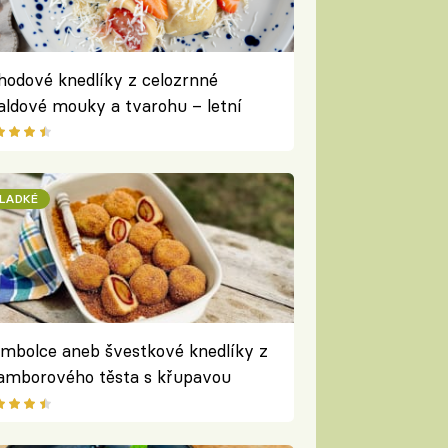
hodové knedlíky z celozrnné
aldové mouky a tvarohu – letní
asika oslazená sirupem
LADKÉ
mbolce aneb švestkové knedlíky z
amborového těsta s křupavou
rouhankou podle Pavla Berkyho