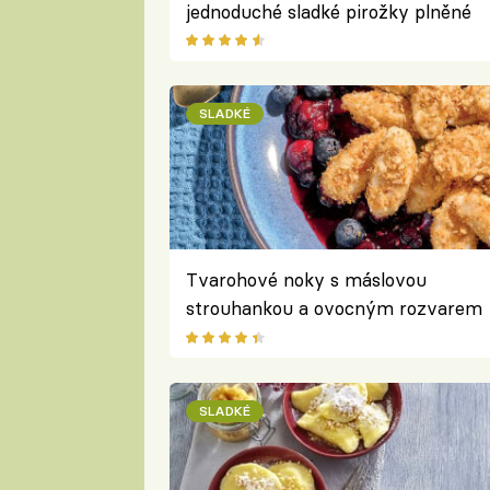
jednoduché sladké pirožky plněné
ovocem
SLADKÉ
Tvarohové noky s máslovou
strouhankou a ovocným rozvarem
podle Dariny Křivánkové
SLADKÉ