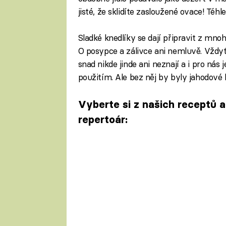
jisté, že sklidíte zasloužené ovace! Téhl
Sladké knedlíky se dají připravit z mno
O posypce a zálivce ani nemluvě. Vždyť
snad nikde jinde ani neznají a i pro nás
použitím. Ale bez něj by byly jahodové k
Vyberte si z našich receptů a
repertoár: