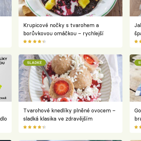
Krupicové nočky s tvarohem a
Ja
borůvkovou omáčkou – rychlejší
šp
verze oblíbené letní klasiky
kl
SLADKÉ
S
Tvarohové knedlíky plněné ovocem –
Go
dlo
sladká klasika ve zdravějším
br
provedení
st