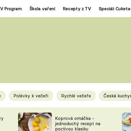
V Program
Škola vaření
Recepty z TV
Speciál: Cuketa
Polévky
Saláty
ČESKÁ KLASIKA
TĚSTOVIN
SILNÉ VÝVARY
SLADKÉ
KRÉMOVÉ
BEZMASÁ J
e
Polévky k večeři
Rychlé večeře
Česká kuchy
y
Tipy a triky
Novink
zy
Koprová omáčka -
jednoduchý recept na
poctivou klasiku
KAM ZA JÍDLEM
BLOG