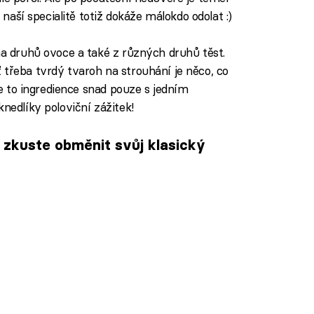
e naší specialitě totiž dokáže málokdo odolat :)
ha druhů ovoce a také z různých druhů těst.
 třeba tvrdý tvaroh na strouhání je něco, co
 je to ingredience snad pouze s jedním
nedlíky poloviční zážitek!
 zkuste obměnit svůj klasický