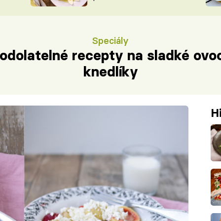
ŠÉFREDAK
VYCHYTÁVKY
SOUTĚŽ FR
NA NÁKUPECH
Speciály
ČASOPIS
odolatelné recepty na sladké ovo
knedlíky
H