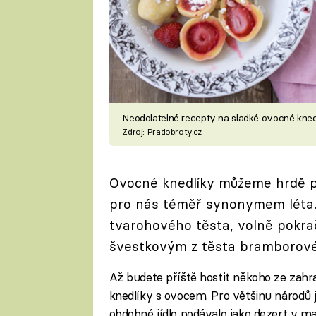
Neodolatelné recepty na sladké ovocné kned
Zdroj: Pradobroty.cz
Ovocné knedlíky můžeme hrdě pov
pro nás téměř synonymem léta. 
tvarohového těsta, volně pokra
švestkovým z těsta bramborového
Až budete příště hostit někoho ze zahr
knedlíky s ovocem. Pro většinu národů j
obdobné jídlo podávalo jako dezert v ma