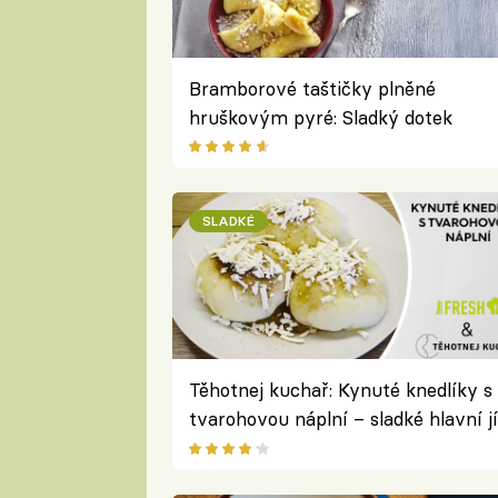
Bramborové taštičky plněné
hruškovým pyré: Sladký dotek
podzimu na talíři
SLADKÉ
Těhotnej kuchař: Kynuté knedlíky s
tvarohovou náplní – sladké hlavní jí
z tradičních českých surovin