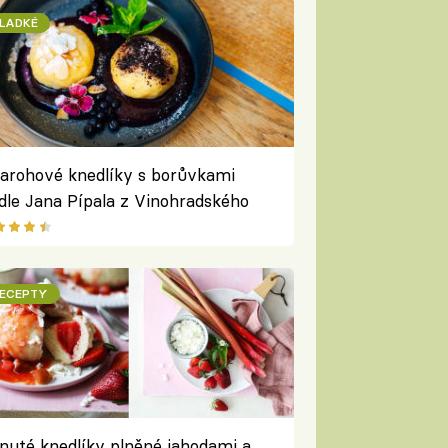
LADKÉ
arohové knedlíky s borůvkami
dle Jana Pípala z Vinohradského
rlamentu
ECEPTY
nuté knedlíky plněné jahodami a