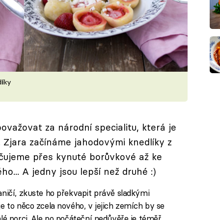
líky
ažovat za národní specialitu, která je
Zjara začínáme jahodovými knedlíky z
čujeme přes kynuté borůvkové až ke
... A jedny jsou lepší než druhé :)
aničí, zkuste ho překvapit právě sladkými
e to něco zcela nového, v jejich zemích by se
lé porci. Ale po počáteční nedůvěře je téměř