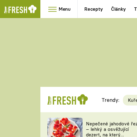
Menu
Recepty
Články
T
Oblíbené
Přílohy
recepty
HRANOLKY
HOUBY
KNEDLÍKY
DÝNĚ
KAŠE
RYCHLOVKY
Trendy:
Kuř
Populární
Videorecept
Nepečené jahodové ře
– lehký a osvěžující
kuchaři
dezert, na který
TEĎ VAŘÍ ŠÉF!