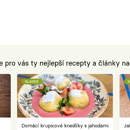
e pro vás ty nejlepší recepty a články n
SLADKÉ
S
Domácí krupicové knedlíky s jahodami
Ja