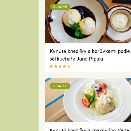
SLADKÉ
Kynuté knedlíky s borůvkami podle
šéfkuchaře Jana Pípala
SLADKÉ
Kynuté knedlíky z makového těsta