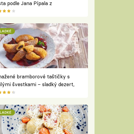
sta podle Jana Pípala z
nohradského Parlamentu
LADKÉ
ažené bramborové taštičky s
ilými švestkami – sladký dezert,
erý vás zahřeje i pohladí
LADKÉ