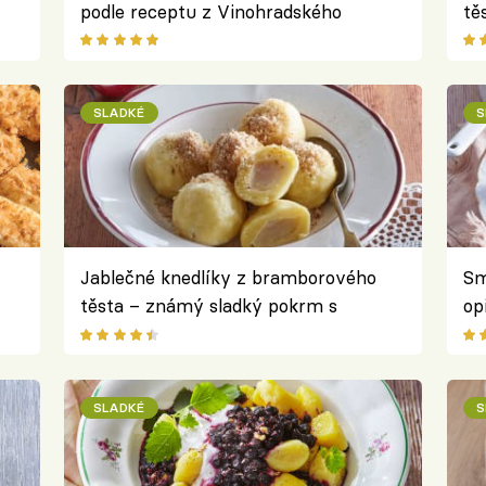
podle receptu z Vinohradského
tě
Parlamentu
Vi
SLADKÉ
S
Jablečné knedlíky z bramborového
Sm
těsta – známý sladký pokrm s
op
podzimním twistem
kt
SLADKÉ
S