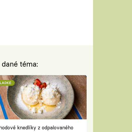
a dané téma:
LADKÉ
hodové knedlíky z odpalovaného