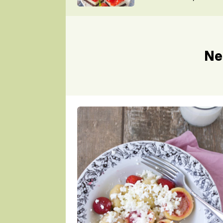
nepotřebujete troubu
ZDENĚK
ČESKO NA TALÍŘI
POHLREICH
KAROLÍNA,
JAROSLAV SAPÍK
DOMÁCÍ
Ne
KUCHAŘKA
KAROLÍNA
KAMBERSKÁ