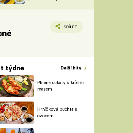
TORKY
ESH
SDÍLET
cné
it týdne
Další hity
Plněné cukety s krůtím
masem
Hrníčková buchta s
ovocem