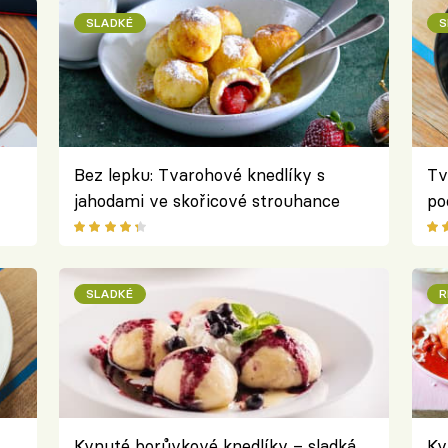
SLADKÉ
S
Bez lepku: Tvarohové knedlíky s
Tv
jahodami ve skořicové strouhance
po
Pa
SLADKÉ
R
Kynuté borůvkové knedlíky – sladká
Ky