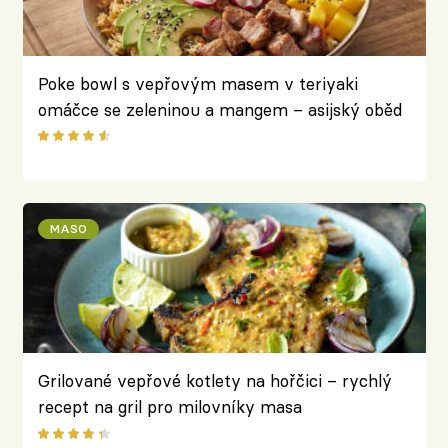
Poke bowl s vepřovým masem v teriyaki
omáčce se zeleninou a mangem – asijský oběd
do krabičky
MASO
Grilované vepřové kotlety na hořčici – rychlý
recept na gril pro milovníky masa