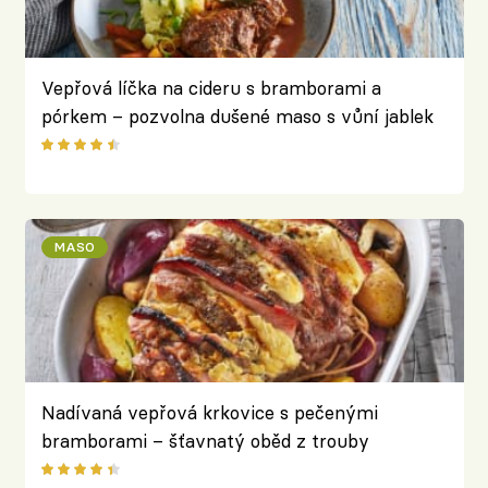
Vepřová líčka na cideru s bramborami a
pórkem – pozvolna dušené maso s vůní jablek
MASO
Nadívaná vepřová krkovice s pečenými
bramborami – šťavnatý oběd z trouby