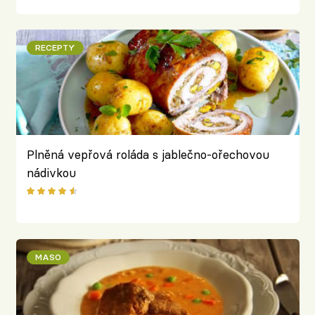
RECEPTY
Plněná vepřová roláda s jablečno-ořechovou
nádivkou
MASO