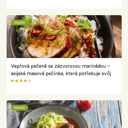
MASO
Vepřová pečeně se zázvorovou marinádou –
asijská masová pečínka, která potřebuje svůj
čas
MASO