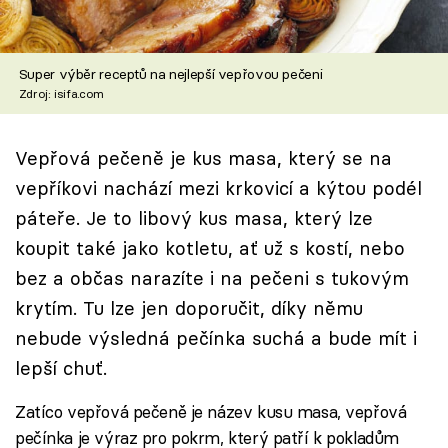
Škola vaření
Recepty z TV
Super výběr receptů na nejlepší vepřovou pečeni
Zdroj: isifa.com
Speciál: Cuketa
Vepřová pečeně je kus masa, který se na
Těhotnej kuchař
vepříkovi nachází mezi krkovicí a kýtou podél
Sledujte prima+
páteře. Je to libový kus masa, který lze
koupit také jako kotletu, ať už s kostí, nebo
Přihlášení
bez a občas narazíte i na pečeni s tukovým
krytím. Tu lze jen doporučit, díky němu
nebude výsledná pečínka suchá a bude mít i
Sledujte nás
lepší chuť.
Zatíco vepřová pečeně je název kusu masa, vepřová
pečínka je výraz pro pokrm, který patří k pokladům