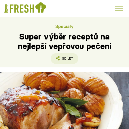
Speciály
Kuře
Polévky k večeři
Rychlé večeře
Trendy:
Super výběr receptů na
Česká kuchyně
Čokoláda
nejlepší vepřovou pečeni
SDÍLET
Témata
Recepty
Články
TV Program