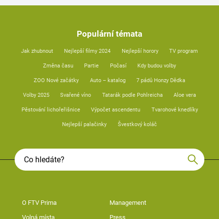
Populární témata
Jak zhubnout
Nejlepší filmy 2024
Nejlepší horory
TV program
Změna času
Partie
Počasí
Kdy budou volby
ZOO Nové začátky
Auto – katalog
7 pádů Honzy Dědka
Volby 2025
Svařené víno
Tatarák podle Pohlreicha
Aloe vera
Pěstování lichořeřišnice
Výpočet ascendentu
Tvarohové knedlíky
Nejlepší palačinky
Švestkový koláč
O FTV Prima
Management
Volná místa
Press