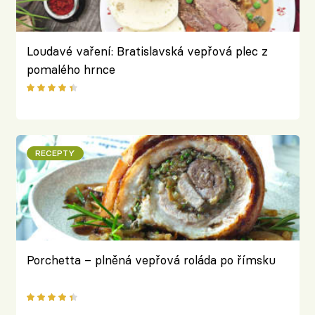
Loudavé vaření: Bratislavská vepřová plec z
pomalého hrnce
RECEPTY
Porchetta – plněná vepřová roláda po římsku