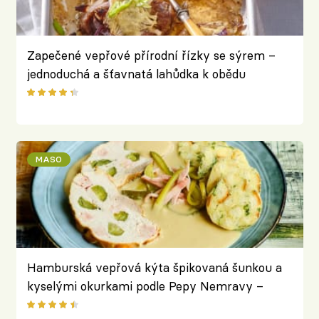
Zapečené vepřové přírodní řízky se sýrem –
jednoduchá a šťavnatá lahůdka k obědu
MASO
Hamburská vepřová kýta špikovaná šunkou a
kyselými okurkami podle Pepy Nemravy –
originální pečínka ve smetanové omáčce