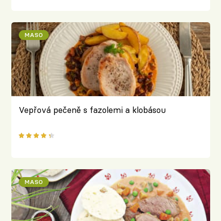
MASO
Vepřová pečeně s fazolemi a klobásou
MASO