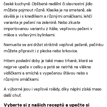
české kuchyně. Oblíbené nedělní či slavnostní jídlo
můžete pojmout různě. Klasika je na smetaně, ale
skvělá je i s knedlíkem a různými omáčkami, lehčí
varianta je pečení na zelenině. Nebo zkuste
importovanou variantu z Itálie, vepřovou pečeni v
mléce s voňavými bylinkami.
Nemusíte se ani držet striktně vepřové pečeně, pečínku
můžete připravit i z plecka nebo krkovice.
Hitem poslední doby je také maso trhané, které se
nejprve upeče v celku a poté se natrhá na vlákna
vidličkami a smíchá s vypečenou šťávou nebo s
různými omáčkami.
A výborné jsou i vepřové rolády, díky náplni získá maso
další chuť.
Vyberte si z našich receptů a upečte si