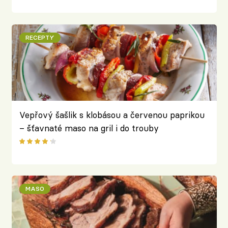
RECEPTY
Vepřový šašlik s klobásou a červenou paprikou
– šťavnaté maso na gril i do trouby
MASO