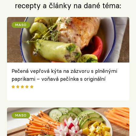
recepty a články na dané téma:
MASO
Pečená vepřová kýta na zázvoru s plněnými
paprikami – voňavá pečínka s originální
přílohou
MASO