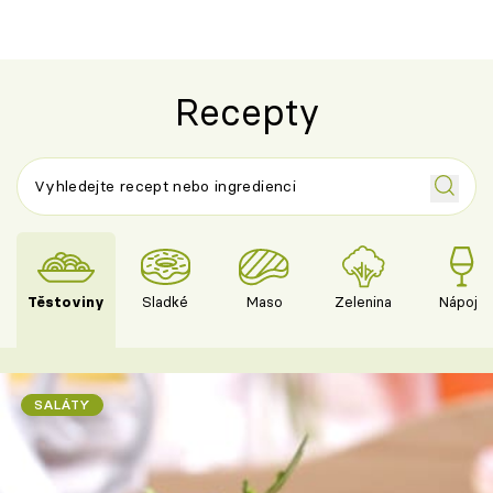
Recepty
Těstoviny
Sladké
Maso
Zelenina
Nápoje
SALÁTY