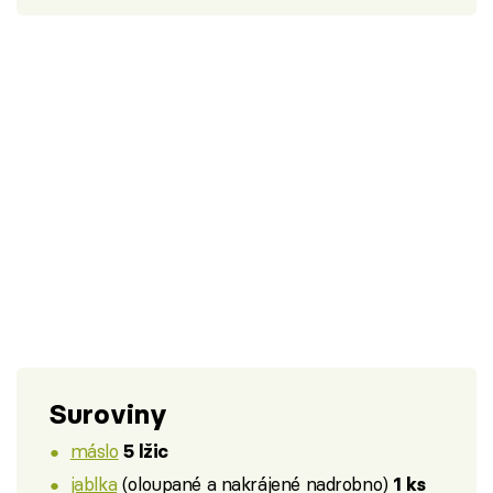
Suroviny
máslo
5 lžic
jablka
(oloupané a nakrájené nadrobno)
1 ks