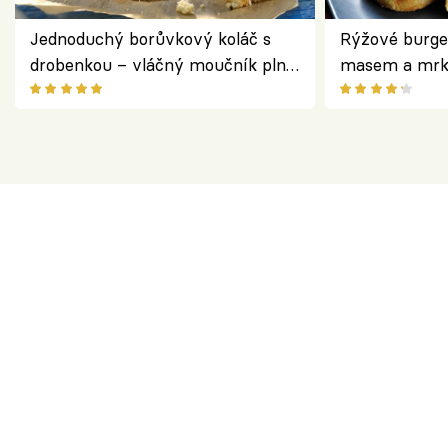
Jednoduchý borůvkový koláč s
Rýžové burge
drobenkou – vláčný moučník plný
masem a mrk
ovoce
salátem – leh