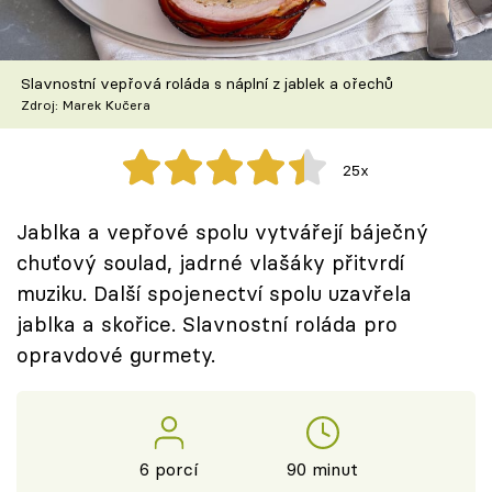
Škola vaření
Recepty z TV
Slavnostní vepřová roláda s náplní z jablek a ořechů
Zdroj: Marek Kučera
Speciál: Cuketa
25x
Těhotnej kuchař
Jablka a vepřové spolu vytvářejí báječný
Sledujte prima+
chuťový soulad, jadrné vlašáky přitvrdí
muziku. Další spojenectví spolu uzavřela
Přihlášení
jablka a skořice. Slavnostní roláda pro
opravdové gurmety.
Sledujte nás
6 porcí
90 minut