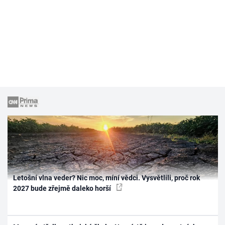
Letošní vlna veder? Nic moc, míní vědci. Vysvětlili, proč rok
2027 bude zřejmě daleko horší