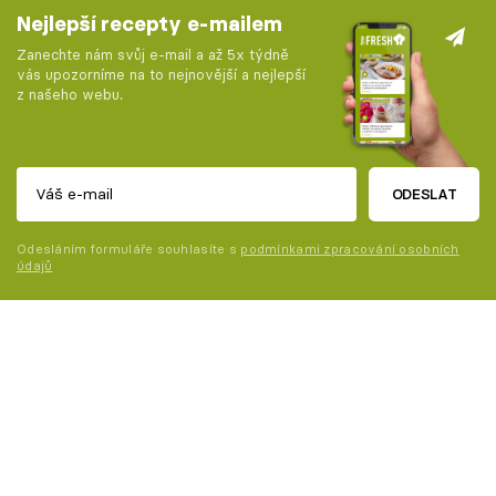
Nejlepší recepty e-mailem
Zanechte nám svůj e-mail a až 5x týdně
vás upozorníme na to nejnovější a nejlepší
z našeho webu.
ODESLAT
Odesláním formuláře souhlasíte s
podmínkami zpracování osobních
údajů