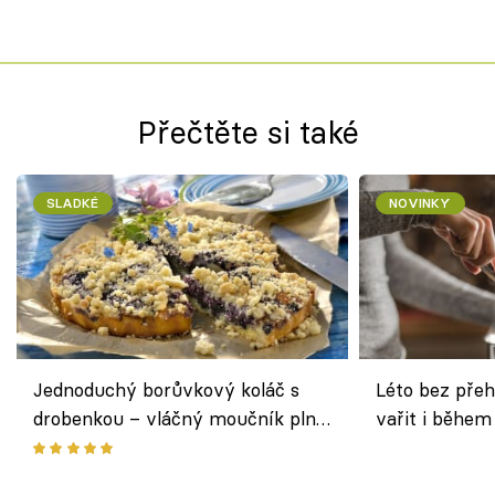
Přečtěte si také
SLADKÉ
NOVINKY
Jednoduchý borůvkový koláč s
Léto bez přeh
drobenkou – vláčný moučník plný
vařit i během
ovoce