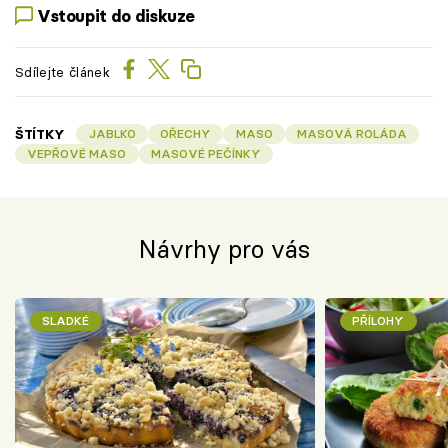
Vstoupit do diskuze
Sdílejte článek
ŠTÍTKY
JABLKO
OŘECHY
MASO
MASOVÁ ROLÁDA
VEPŘOVÉ MASO
MASOVÉ PEČÍNKY
Návrhy pro vás
SLADKÉ
PŘÍLOHY