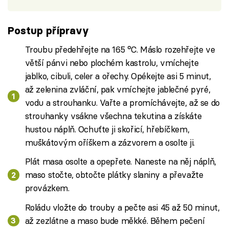
Postup přípravy
Troubu předehřejte na 165 °C. Máslo rozehřejte ve
větší pánvi nebo plochém kastrolu, vmíchejte
jablko, cibuli, celer a ořechy. Opékejte asi 5 minut,
až zelenina zvláční, pak vmíchejte jablečné pyré,
vodu a strouhanku. Vařte a promíchávejte, až se do
strouhanky vsákne všechna tekutina a získáte
hustou náplň. Ochuťte ji skořicí, hřebíčkem,
muškátovým oříškem a zázvorem a osolte ji.
Plát masa osolte a opepřete. Naneste na něj náplň,
maso stočte, obtočte plátky slaniny a převažte
provázkem.
Roládu vložte do trouby a pečte asi 45 až 50 minut,
až zezlátne a maso bude měkké. Během pečení