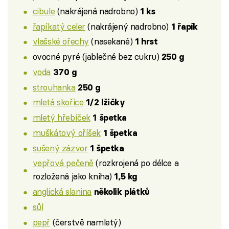
cibule
(nakrájená nadrobno)
1 ks
řapíkatý celer
(nakrájený nadrobno)
1 řapík
vlašské ořechy
(nasekané)
1 hrst
ovocné pyré (jablečné bez cukru)
250 g
voda
370 g
strouhanka
250 g
mletá skořice
1/2 lžičky
mletý hřebíček
1 špetka
muškátový oříšek
1 špetka
sušený zázvor
1 špetka
vepřová pečeně
(rozkrojená po délce a
rozložená jako kniha)
1,5 kg
anglická slanina
několik plátků
sůl
pepř
(čerstvě namletý)