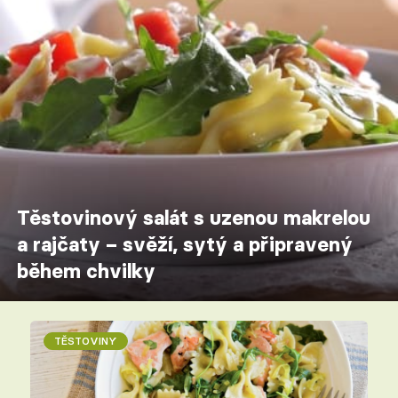
Těstovinový salát s uzenou makrelou
a rajčaty – svěží, sytý a připravený
během chvilky
TĚSTOVINY