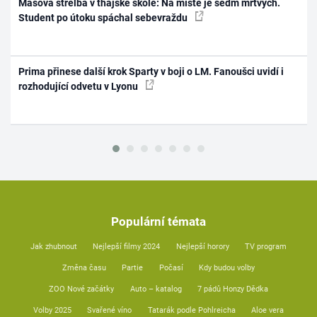
Masová střelba v thajské škole: Na místě je sedm mrtvých.
Student po útoku spáchal sebevraždu
Prima přinese další krok Sparty v boji o LM. Fanoušci uvidí i
rozhodující odvetu v Lyonu
Populární témata
Jak zhubnout
Nejlepší filmy 2024
Nejlepší horory
TV program
Změna času
Partie
Počasí
Kdy budou volby
ZOO Nové začátky
Auto – katalog
7 pádů Honzy Dědka
Volby 2025
Svařené víno
Tatarák podle Pohlreicha
Aloe vera