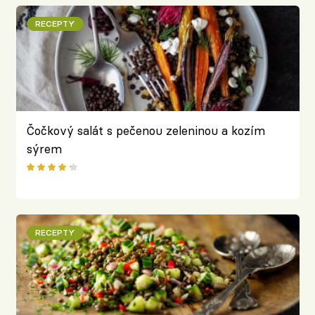
RECEPTY
Čočkový salát s pečenou zeleninou a kozím
sýrem
RECEPTY