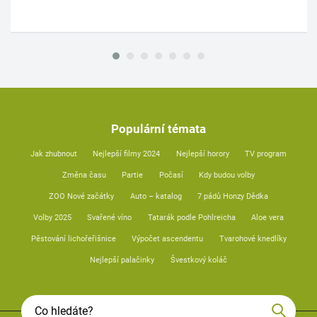
Populární témata
Jak zhubnout
Nejlepší filmy 2024
Nejlepší horory
TV program
Změna času
Partie
Počasí
Kdy budou volby
ZOO Nové začátky
Auto – katalog
7 pádů Honzy Dědka
Volby 2025
Svařené víno
Tatarák podle Pohlreicha
Aloe vera
Pěstování lichořeřišnice
Výpočet ascendentu
Tvarohové knedlíky
Nejlepší palačinky
Švestkový koláč