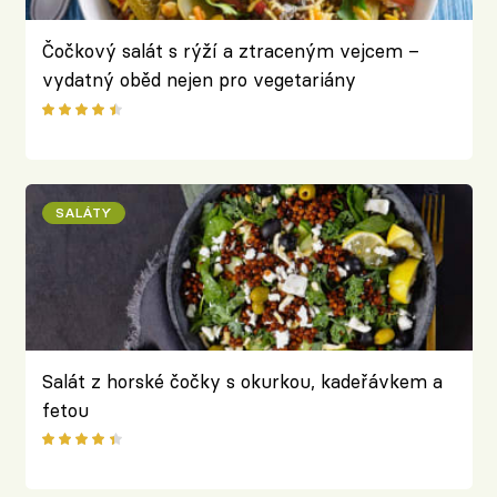
Čočkový salát s rýží a ztraceným vejcem –
vydatný oběd nejen pro vegetariány
SALÁTY
Salát z horské čočky s okurkou, kadeřávkem a
fetou