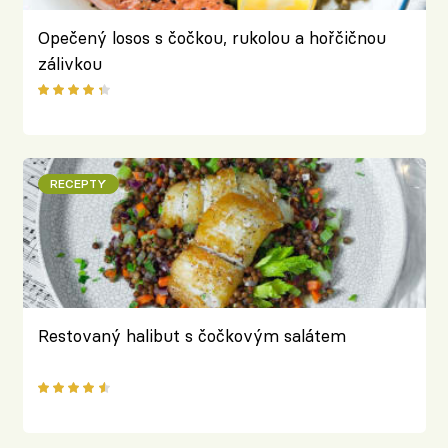
Opečený losos s čočkou, rukolou a hořčičnou
zálivkou
RECEPTY
Restovaný halibut s čočkovým salátem