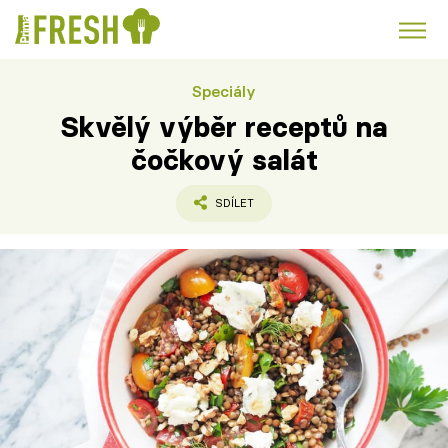
Speciály
Kuře
Polévky k večeři
Rychlé večeře
Trendy:
Skvělý výběr receptů na
Česká kuchyně
Čokoláda
čočkový salát
SDÍLET
Témata
Recepty
Články
TV Program