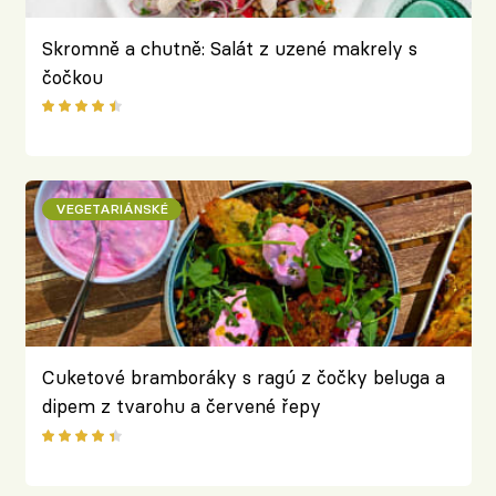
Skromně a chutně: Salát z uzené makrely s
čočkou
VEGETARIÁNSKÉ
Cuketové bramboráky s ragú z čočky beluga a
dipem z tvarohu a červené řepy