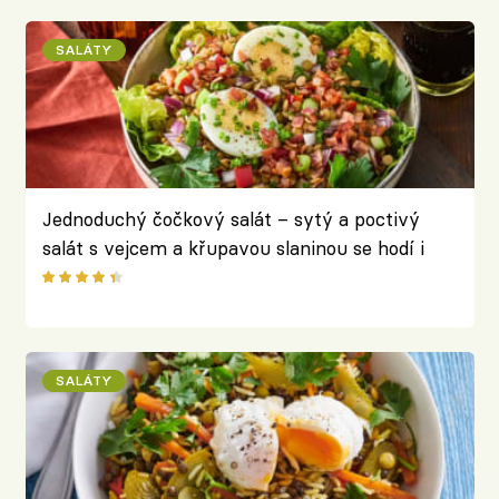
SALÁTY
Jednoduchý čočkový salát – sytý a poctivý
salát s vejcem a křupavou slaninou se hodí i
jako hlavní chod
SALÁTY