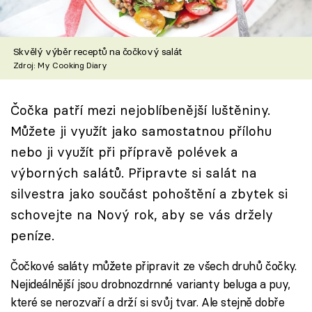
Škola vaření
Recepty z TV
Skvělý výběr receptů na čočkový salát
Zdroj: My Cooking Diary
Speciál: Cuketa
Čočka patří mezi nejoblíbenější luštěniny.
Těhotnej kuchař
Můžete ji využít jako samostatnou přílohu
Sledujte prima+
nebo ji využít při přípravě polévek a
výborných salátů. Připravte si salát na
Přihlášení
silvestra jako součást pohoštění a zbytek si
schovejte na Nový rok, aby se vás držely
peníze.
Sledujte nás
Čočkové saláty můžete připravit ze všech druhů čočky.
Nejideálnější jsou drobnozdrnné varianty beluga a puy,
které se nerozvaří a drží si svůj tvar. Ale stejně dobře