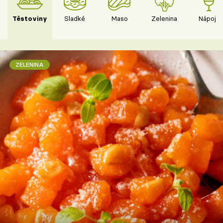
Těstoviny
Sladké
Maso
Zelenina
Nápoje
ZELENINA