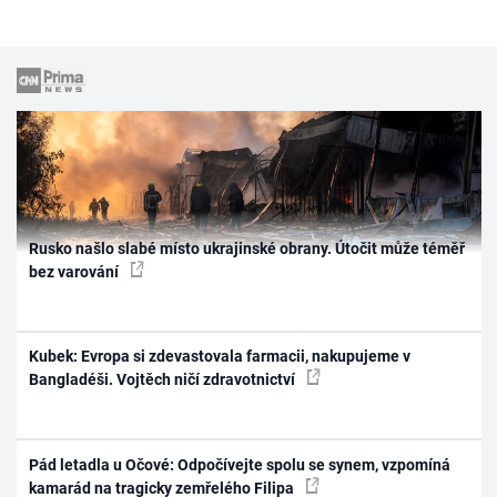
Rusko našlo slabé místo ukrajinské obrany. Útočit může téměř
bez varování
Kubek: Evropa si zdevastovala farmacii, nakupujeme v
Bangladéši. Vojtěch ničí zdravotnictví
Pád letadla u Očové: Odpočívejte spolu se synem, vzpomíná
kamarád na tragicky zemřelého Filipa