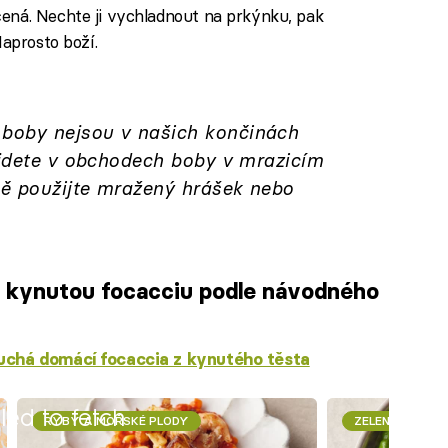
čená. Nechte ji vychladnout na prkýnku, pak
Naprosto boží.
boby nejsou v našich končinách
najdete v obchodech boby v mrazicím
ně použijte mražený hrášek nebo
u kynutou focacciu podle návodného
chá domácí focaccia z kynutého těsta
iled to fetch
RYBY A MOŘSKÉ PLODY
ZELENINA