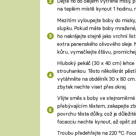
Dejte ho do olejem vytřené mísy, p
na teplém místě kynout 1 hodinu, 
Mezitím vyloupejte boby do misky,
slupku. Pokud máte boby mražené, 
ho nakrájejte stejně jako vrchní lí
extra panenského olivového oleje.
kůru, vymačkejte šťávu, promíchejt
Hluboký pekáč (30 x 40 cm) lehc
strouhankou. Těsto několikrát pěst
vytáhněte na obdélník 30 x 80 cm.
zbytek nechte viset přes okraj.
Vlijte směs s boby ve stejnoměrné 
přebývajícím těstem, zakapejte zb
povrchu těsta důlky, což je důležit
focacciu nechte kynout, až opět z
Troubu předehřejte na 220 °C. Foca