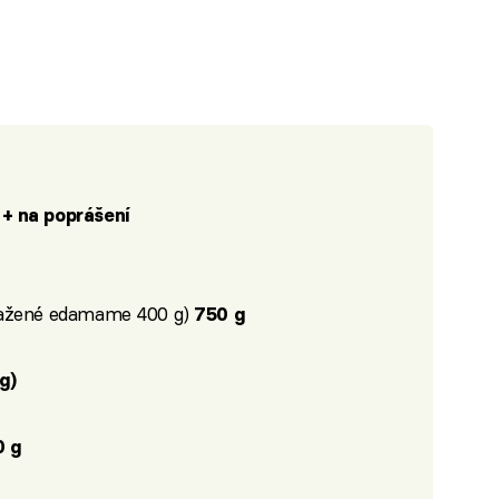
 + na poprášení
ražené edamame 400 g)
750 g
g)
0 g