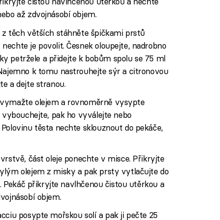
řikryjte čistou navlhčenou utěrkou a nechte
nebo až zdvojnásobí objem.
 z těch větších stáhněte špičkami prstů
nechte je povolit. Česnek oloupejte, nadrobno
stky petržele a přidejte k bobům spolu se 75 ml
 Najemno k tomu nastrouhejte sýr a citronovou
e a dejte stranou.
e vymažte olejem a rovnoměrně vysypte
í vybouchejte, pak ho vyválejte nebo
 Polovinu těsta nechte sklouznout do pekáče,
vrstvě, část oleje ponechte v misce. Přikryjte
ylým olejem z misky a pak prsty vytlačujte do
é. Pekáč přikryjte navlhčenou čistou utěrkou a
dvojnásobí objem.
cciu posypte mořskou solí a pak ji pečte 25