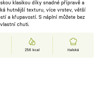
skou klasikou díky snadné přípravě a
íská hutnější texturu, více vrstev, větší
ostí a křupavostí. S náplní můžete bez
lastní chuti.
256 kcal
italská