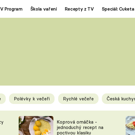
V Program
Škola vaření
Recepty z TV
Speciál: Cuketa
Polévky
Saláty
ČESKÁ KLASIKA
TĚSTOVIN
SILNÉ VÝVARY
SLADKÉ
KRÉMOVÉ
BEZMASÁ J
e
Polévky k večeři
Rychlé večeře
Česká kuchy
y
Tipy a triky
Novink
zy
Koprová omáčka -
jednoduchý recept na
poctivou klasiku
KAM ZA JÍDLEM
BLOG