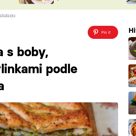
ŠÉFREDAK
VYCHYTÁVKY
 chuťovky
SOUTĚŽ FR
NA NÁKUPECH
ČASOPIS
Hi
Pin it
a s boby,
linkami podle
a