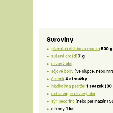
Suroviny
pšeničná chlebová mouka
500 g
sušené droždí
7 g
olivový olej
sójové boby
(ve slupce, nebo m
česnek
4 stroužky
hladkolistá petržel
1 svazek (30 
extra virgin olivový olej
sýr pecorino
(nebo parmazán)
5
citrony
1 ks