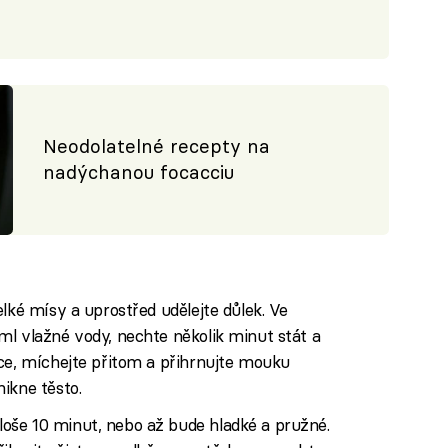
Neodolatelné recepty na
nadýchanou focacciu
lké mísy a uprostřed udělejte důlek. Ve
l vlažné vody, nechte několik minut stát a
ce, míchejte přitom a přihrnujte mouku
ikne těsto.
še 10 minut, nebo až bude hladké a pružné.