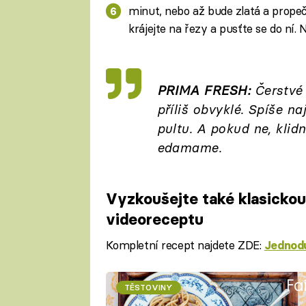
minut, nebo až bude zlatá a prope
krájejte na řezy a pusťte se do ní. 
PRIMA FRESH:
Čerstvé 
příliš obvyklé. Spíše 
pultu. A pokud ne, klid
edamame.
Vyzkoušejte také klasicko
videoreceptu
Kompletní recept najdete ZDE:
Jednodu
Fa
TĚSTOVINY