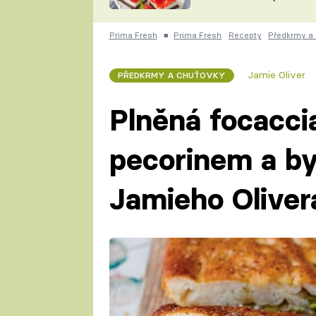
nepotřebujete troubu
ZDENĚK
ČESKO NA TALÍŘI
POHLREICH
Prima Fresh
■
Prima Fresh
Recepty
Předkrmy a
KAROLÍNA,
JAROSLAV SAPÍK
DOMÁCÍ
Jamie Oliver
PŘEDKRMY A CHUŤOVKY
KUCHAŘKA
KAROLÍNA
KAMBERSKÁ
Plněná focacci
pecorinem a by
Jamieho Oliver