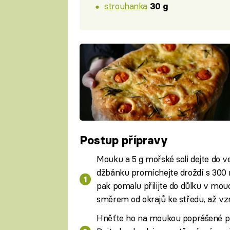
strouhanka
30 g
Postup přípravy
Mouku a 5 g mořské soli dejte do ve
džbánku promíchejte droždí s 300 m
pak pomalu přilijte do důlku v mou
směrem od okrajů ke středu, až vzn
Hněťte ho na moukou poprášené plo