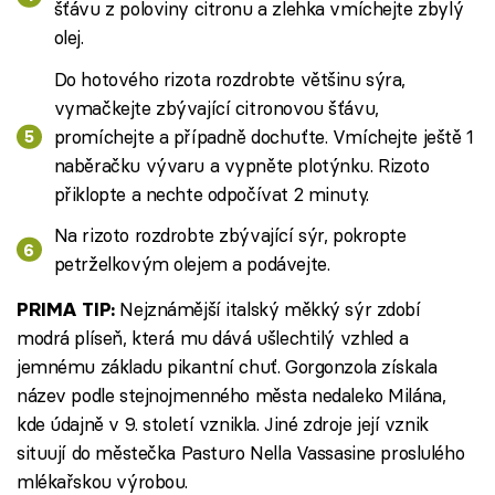
šťávu z poloviny citronu a zlehka vmíchejte zbylý
olej.
Do hotového rizota rozdrobte většinu sýra,
vymačkejte zbývající citronovou šťávu,
promíchejte a případně dochuťte. Vmíchejte ještě 1
naběračku vývaru a vypněte plotýnku. Rizoto
přiklopte a nechte odpočívat 2 minuty.
Na rizoto rozdrobte zbývající sýr, pokropte
petrželkovým olejem a podávejte.
Nejznámější italský měkký sýr zdobí
PRIMA TIP:
modrá plíseň, která mu dává ušlechtilý vzhled a
jemnému základu pikantní chuť. Gorgonzola získala
název podle stejnojmenného města nedaleko Milána,
kde údajně v 9. století vznikla. Jiné zdroje její vznik
situují do městečka Pasturo Nella Vassasine proslulého
mlékařskou výrobou.