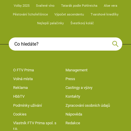
Volby 2025
Svařené víno
Tatarák podle Pohlreicha
Aloe vera
Pěstování lichořeřišnice
Výpočet ascendentu
Tvarohové knedlíky
Nejlepší palačinky
Švestkový koláč
O FTV Prima
Management
Volná místa
Press
Reklama
Castingy a výzvy
HbbTV
Kontakty
Podmínky užívání
Zpracování osobních údajů
Cookies
Nápověda
Vlastník FTV Prima spol. s
Redakce
r.o.