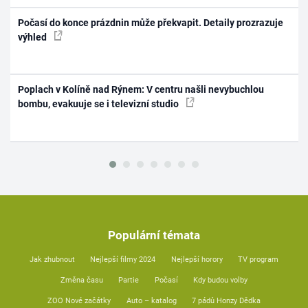
Počasí do konce prázdnin může překvapit. Detaily prozrazuje
výhled
Poplach v Kolíně nad Rýnem: V centru našli nevybuchlou
bombu, evakuuje se i televizní studio
Populární témata
Jak zhubnout
Nejlepší filmy 2024
Nejlepší horory
TV program
Změna času
Partie
Počasí
Kdy budou volby
ZOO Nové začátky
Auto – katalog
7 pádů Honzy Dědka