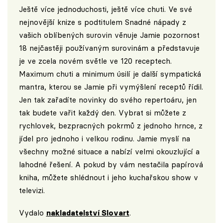
Ještě více jednoduchosti, ještě více chuti. Ve své
nejnovější knize s podtitulem Snadné nápady z
vašich oblíbených surovin věnuje Jamie pozornost
18 nejčastěji používaným surovinám a představuje
je ve zcela novém světle ve 120 receptech.
Maximum chuti a minimum úsilí je další sympatická
mantra, kterou se Jamie při vymýšlení receptů řídil.
Jen tak zařadíte novinky do svého repertoáru, jen
tak budete vařit každý den. Vybrat si můžete z
rychlovek, bezpracných pokrmů z jednoho hrnce, z
jídel pro jednoho i velkou rodinu. Jamie myslí na
všechny možné situace a nabízí velmi okouzlující a
lahodné řešení. A pokud by vám nestačila papírová
kniha, můžete shlédnout i jeho kuchařskou show v
televizi.
Vydalo
nakladatelství Slovart
.