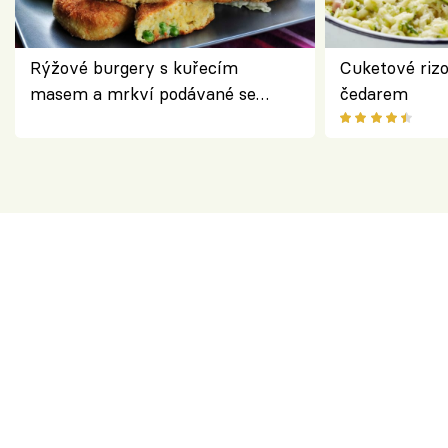
Rýžové burgery s kuřecím
Cuketové rizo
masem a mrkví podávané se
čedarem
salátem – lehká a chutná večeře