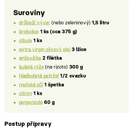
Suroviny
drůbeží vývar
(nebo zeleninový)
1,5 litru
brokolice
1 ks (cca 375 g)
cibule
1 ks
extra virgin olivový olej
3 lžíce
ančovička
2 filátka
kulatá rýže
(na rizoto)
300 g
hladkolistá petržel
1/2 svazku
mořská sůl
1 špetka
citron
1 ks
gorgonzola
60 g
Postup přípravy