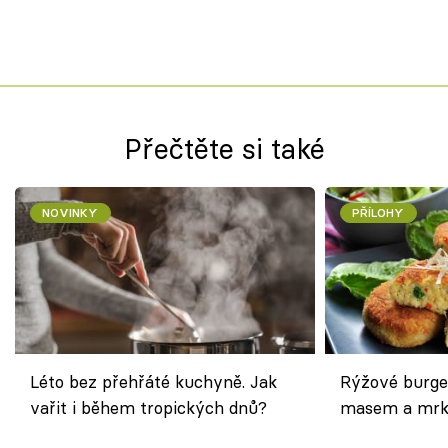
Přečtěte si také
NOVINKY
PŘÍLOHY
Léto bez přehřáté kuchyně. Jak
Rýžové burge
vařit i během tropických dnů?
masem a mrk
salátem – leh