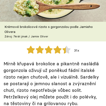
Škola vaření
Recepty z TV
Krémové brokolicové rizoto s gorgonzolou podle Jamieho
Speciál: Cuketa
Olivera
Zdroj: 7krát jinak / Jamie Oliver
Těhotnej kuchař
31x
Sledujte prima+
Mírně křupavá brokolice a pikantně nasládlá
Přihlášení
gorgonzola oživují už poněkud fádní italské
rizoto nejen chuťově, ale i vizuálně. Sardelky
se postarají o jemnou slanost a zvýraznění
Sledujte nás
chuti, rizoto nepotřebuje vůbec solit.
Petrželkový olej můžete použít i do polévky,
na těstoviny či na grilovanou rybu.