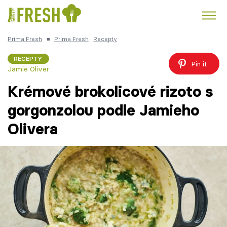
Prima Fresh
■
Prima Fresh
Recepty
Kuře
Polévky k večeři
Rychlé večeře
Trendy:
RECEPTY
Pin it
Jamie Oliver
Česká kuchyně
Čokoláda
Krémové brokolicové rizoto s
gorgonzolou podle Jamieho
Olivera
Témata
Recepty
Články
TV Program