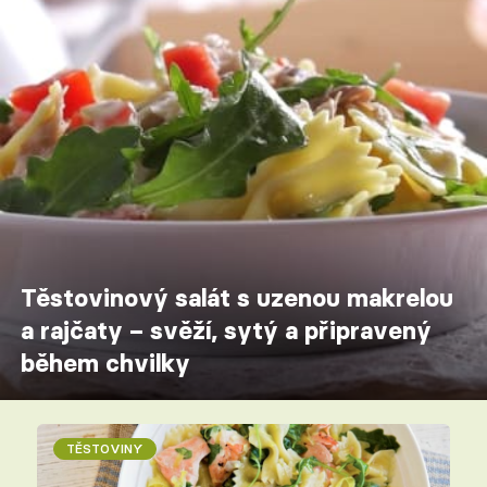
Těstovinový salát s uzenou makrelou
a rajčaty – svěží, sytý a připravený
během chvilky
TĚSTOVINY