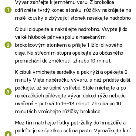
Vývar zahřejte k jemnému varu. Z brokolice
odřízněte tvrdý konec stonku, růžičky nakrájejte na
malé kousky a zbývající stonek nasekejte nadrobno.
Cibuli oloupejte a nakrájejte nadrobno. Vsypte ji do
velké hluboké pánve spolu s nasekaným
brokolicovým stonkem a přilijte 1 lžíci olivového
oleje. Na středním stupni opékejte za občasného
promíchání do změknutí, zhruba 10 minut.
K cibuli vmíchejte sardelky a pak rýži a opékejte 2
minuty. Vlijte naběračku vývaru, a než přidáte další,
počkejte, až se úplně vstřebá. Stále míchejte a po
naběračkách přilévejte vývar, dokud rýže nebude
uvařená – potrvá to 16–18 minut. Zhruba po 10
minutách vmíchejte růžičky brokolice.
Mezitím natrhejte lístky petrželky do hmoždíře a
podrťte je se špetkou soli na pastu. Vymačkejte k ní