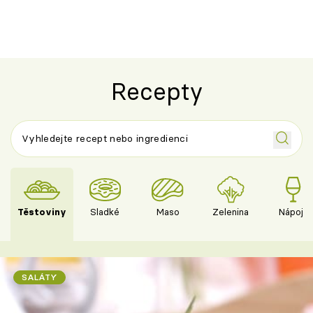
Recepty
Těstoviny
Sladké
Maso
Zelenina
Nápoje
SALÁTY