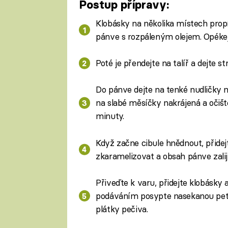
Postup přípravy:
Klobásky na několika místech propí
pánve s rozpáleným olejem. Opékej
Poté je přendejte na talíř a dejte st
Do pánve dejte na tenké nudličky n
na slabé měsíčky nakrájená a očiště
minuty.
Když začne cibule hnědnout, přidej
zkaramelizovat a obsah pánve zalij
Přiveďte k varu, přidejte klobásky 
podáváním posypte nasekanou petr
plátky pečiva.