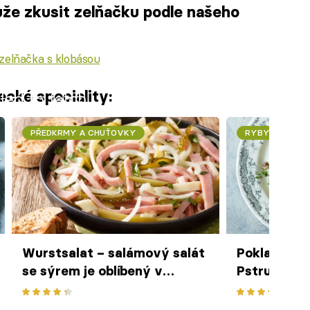
ůže zkusit zelňačku podle našeho
zelňačka s klobásou
cké speciality:
iled to fetch
PŘEDKRMY A CHUŤOVKY
RYBY A MOŘSK
Wurstsalat – salámový salát
Poklady ně
se sýrem je oblíbený v
Pstruh po 
Německu i ve Švýcarsku
teplým br
salátem