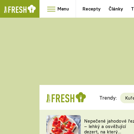
Menu
Recepty
Články
T
Oblíbené
Přílohy
recepty
HRANOLKY
HOUBY
KNEDLÍKY
DÝNĚ
KAŠE
RYCHLOVKY
Trendy:
Kuř
Populární
Videorecept
Nepečené jahodové ře
– lehký a osvěžující
kuchaři
dezert, na který
TEĎ VAŘÍ ŠÉF!