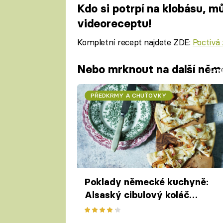
Kdo si potrpí na klobásu, m
videoreceptu!
Kompletní recept najdete ZDE:
Poctivá 
Nebo mrknout na další něme
Fa
PŘEDKRMY A CHUŤOVKY
Poklady německé kuchyně:
Alsaský cibulový koláč
Flammkuchen