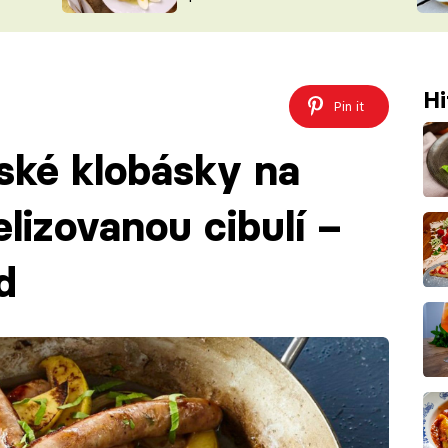
ŠÉFREDAK
VYCHYTÁVKY
SOUTĚŽ FR
NA NÁKUPECH
ČASOPIS
Hi
Pin it
ské klobásky na
lizovanou cibulí –
d