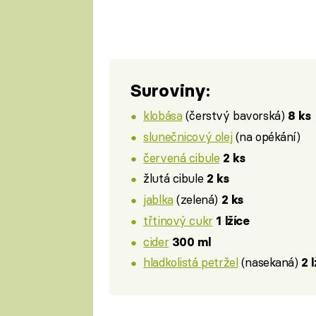
Suroviny:
klobása
(čerstvý bavorská)
8 ks
slunečnicový olej
(na opékání)
červená cibule
2 ks
žlutá cibule
2 ks
jablka
(zelená)
2 ks
třtinový cukr
1 lžíce
cider
300 ml
hladkolistá petržel
(nasekaná)
2 