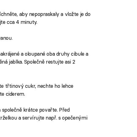
chněte, aby nepopraskaly a vložte je do
te cca 4 minuty.
ranou.
akrájené a oloupané oba druhy cibule a
ná jablka. Společně restujte asi 2
te třtinový cukr, nechte ho lehce
te ciderem.
a společně krátce povařte. Před
želkou a servírujte např. s opečenými