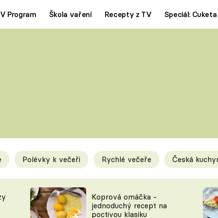
V Program
Škola vaření
Recepty z TV
Speciál: Cuketa
Polévky
Saláty
ČESKÁ KLASIKA
TĚSTOVIN
SILNÉ VÝVARY
SLADKÉ
KRÉMOVÉ
BEZMASÁ J
e
Polévky k večeři
Rychlé večeře
Česká kuchy
y
Tipy a triky
Novink
zy
Koprová omáčka -
jednoduchý recept na
poctivou klasiku
KAM ZA JÍDLEM
BLOG