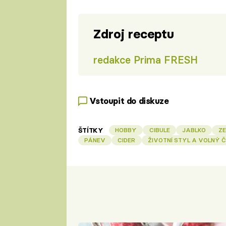
Zdroj receptu
redakce Prima FRESH
Vstoupit do diskuze
ŠTÍTKY
HOBBY
CIBULE
JABLKO
Z
PÁNEV
CIDER
ŽIVOTNÍ STYL A VOLNÝ 