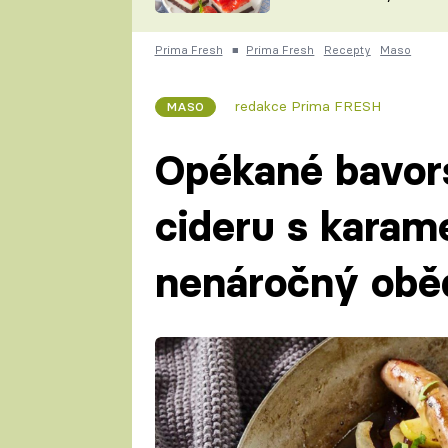
nepotřebujete troubu
ZDENĚK
ČESKO NA TALÍŘI
POHLREICH
Prima Fresh
■
Prima Fresh
Recepty
Maso
KAROLÍNA,
JAROSLAV SAPÍK
DOMÁCÍ
redakce Prima FRESH
MASO
KUCHAŘKA
KAROLÍNA
KAMBERSKÁ
Opékané bavor
cideru s karame
nenáročný obě