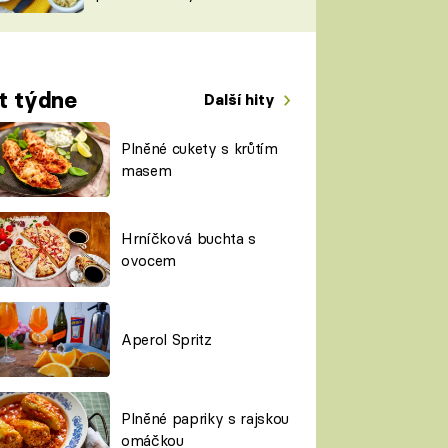
TORKY
ESH
t týdne
Další hity
Plněné cukety s krůtím
masem
Hrníčková buchta s
ovocem
Aperol Spritz
Plněné papriky s rajskou
omáčkou