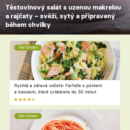
Těstovinový salát s uzenou makrelou
a rajčaty – svěží, sytý a připravený
během chvilky
TĚSTOVINY
Rychlá a zdravá večeře: Farfalle s pórkem
a lososem, které zvládnete do 30 minut
TĚSTOVINY