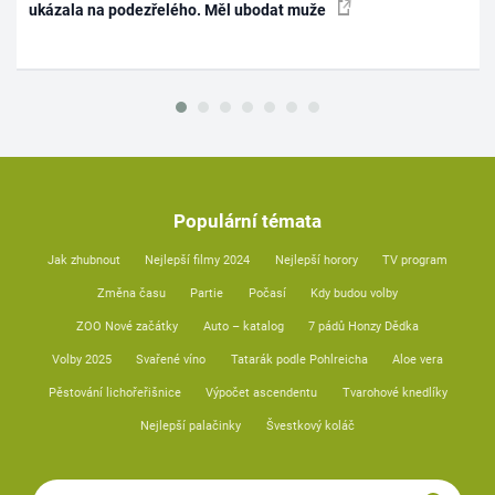
ukázala na podezřelého. Měl ubodat muže
Populární témata
Jak zhubnout
Nejlepší filmy 2024
Nejlepší horory
TV program
Změna času
Partie
Počasí
Kdy budou volby
ZOO Nové začátky
Auto – katalog
7 pádů Honzy Dědka
Volby 2025
Svařené víno
Tatarák podle Pohlreicha
Aloe vera
Pěstování lichořeřišnice
Výpočet ascendentu
Tvarohové knedlíky
Nejlepší palačinky
Švestkový koláč