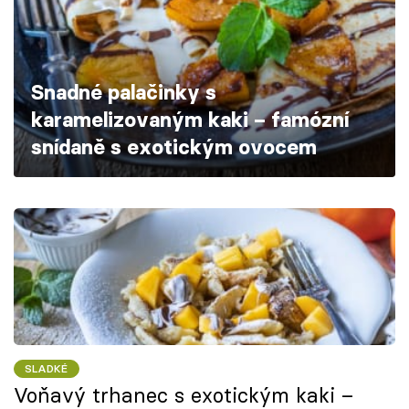
Škola vaření
Recepty z TV
Snadné palačinky s
Speciál: Cuketa
karamelizovaným kaki – famózní
snídaně s exotickým ovocem
Těhotnej kuchař
Sledujte prima+
Přihlášení
Sledujte nás
SLADKÉ
Voňavý trhanec s exotickým kaki –