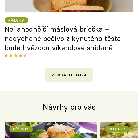
PŘÍLOHY
Nejlahodnější máslová brioška –
nadýchané pečivo z kynutého těsta
bude hvězdou víkendové snídaně
ZOBRAZIT DALŠÍ
Návrhy pro vás
PŘÍLOHY
RECEPTY