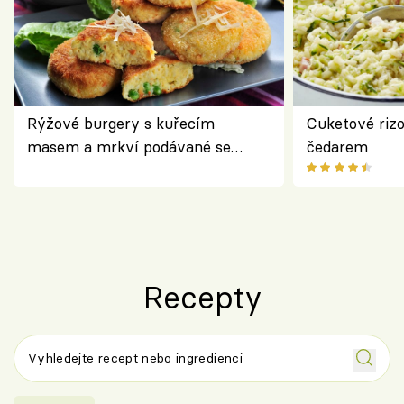
Rýžové burgery s kuřecím
Cuketové rizo
masem a mrkví podávané se
čedarem
salátem – lehká a chutná večeře
Recepty