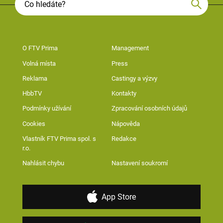
O FTV Prima
Management
Volná místa
Press
Reklama
Castingy a výzvy
HbbTV
Kontakty
Podmínky užívání
Zpracování osobních údajů
Cookies
Nápověda
Vlastník FTV Prima spol. s
Redakce
r.o.
Nahlásit chybu
Nastavení soukromí
App Store