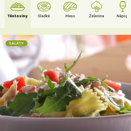
Těstoviny
Sladké
Maso
Zelenina
Nápoje
SALÁTY