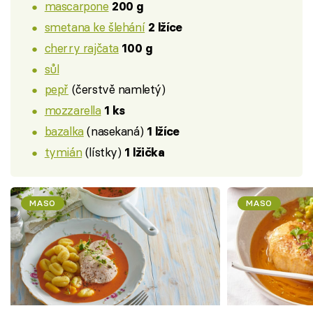
mascarpone
200 g
smetana ke šlehání
2 lžíce
cherry rajčata
100 g
sůl
pepř
(čerstvě namletý)
mozzarella
1 ks
bazalka
(nasekaná)
1 lžíce
tymián
(lístky)
1 lžička
MASO
MASO