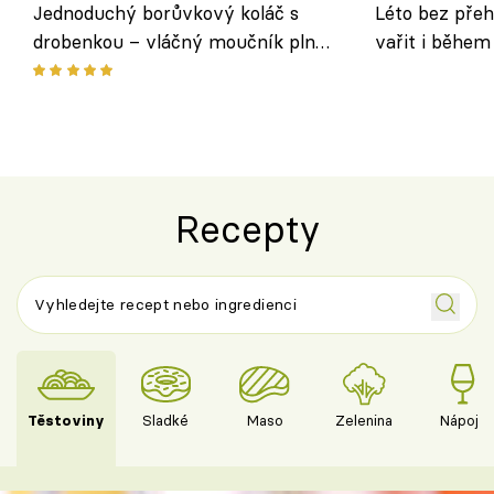
Jednoduchý borůvkový koláč s
Léto bez přeh
drobenkou – vláčný moučník plný
vařit i během
ovoce
Recepty
Těstoviny
Sladké
Maso
Zelenina
Nápoje