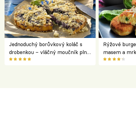
Jednoduchý borůvkový koláč s
Rýžové burge
drobenkou – vláčný moučník plný
masem a mrk
ovoce
salátem – leh