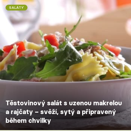
SALÁTY
Těstovinový salát s uzenou makrelou
a rajčaty – svěží, sytý a připravený
během chvilky