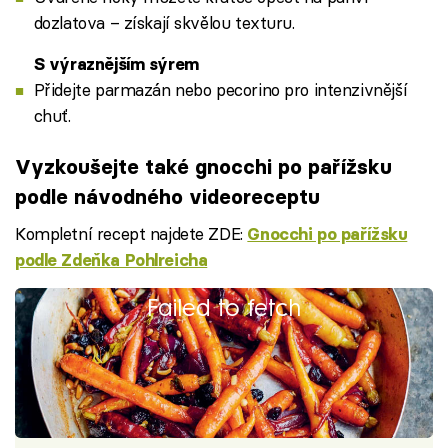
dozlatova – získají skvělou texturu.
S výraznějším sýrem
Přidejte parmazán nebo pecorino pro intenzivnější
chuť.
Vyzkoušejte také gnocchi po pařížsku
podle návodného videoreceptu
Kompletní recept najdete ZDE:
Gnocchi po pařížsku
podle Zdeňka Pohlreicha
Failed to fetch