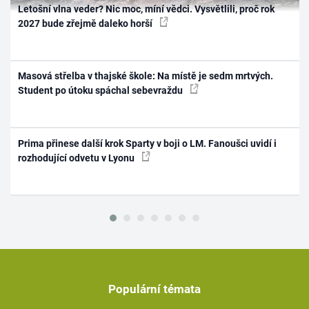
Letošní vlna veder? Nic moc, míní vědci. Vysvětlili, proč rok
2027 bude zřejmě daleko horší
Masová střelba v thajské škole: Na místě je sedm mrtvých.
Student po útoku spáchal sebevraždu
Prima přinese další krok Sparty v boji o LM. Fanoušci uvidí i
rozhodující odvetu v Lyonu
Populární témata