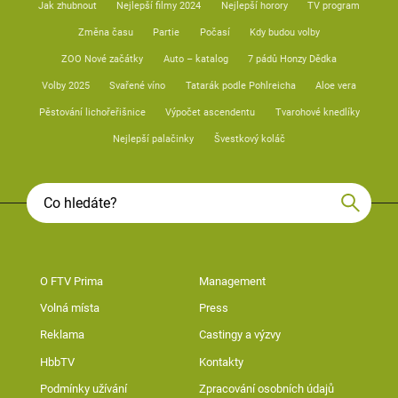
Jak zhubnout
Nejlepší filmy 2024
Nejlepší horory
TV program
Změna času
Partie
Počasí
Kdy budou volby
ZOO Nové začátky
Auto – katalog
7 pádů Honzy Dědka
Volby 2025
Svařené víno
Tatarák podle Pohlreicha
Aloe vera
Pěstování lichořeřišnice
Výpočet ascendentu
Tvarohové knedlíky
Nejlepší palačinky
Švestkový koláč
O FTV Prima
Management
Volná místa
Press
Reklama
Castingy a výzvy
HbbTV
Kontakty
Podmínky užívání
Zpracování osobních údajů