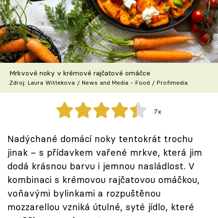
Škola vaření
Recepty z TV
Speciál: Cuketa
Mrkvové noky v krémové rajčatové omáčce
Těhotnej kuchař
Zdroj: Laura Wittekova / News and Media - Food / Profimedia
Sledujte prima+
7x
Přihlášení
Nadýchané domácí noky tentokrát trochu
jinak – s přídavkem vařené mrkve, která jim
dodá krásnou barvu i jemnou nasládlost. V
Sledujte nás
kombinaci s krémovou rajčatovou omáčkou,
voňavými bylinkami a rozpuštěnou
mozzarellou vzniká útulné, syté jídlo, které