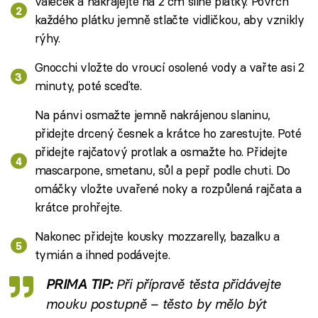
váleček a nakrájejte na 2 cm silné plátky. Povrch
každého plátku jemně stlačte vidličkou, aby vznikly
rýhy.
Gnocchi vložte do vroucí osolené vody a vařte asi 2
minuty, poté sceďte.
Na pánvi osmažte jemně nakrájenou slaninu,
přidejte drcený česnek a krátce ho zarestujte. Poté
přidejte rajčatový protlak a osmažte ho. Přidejte
mascarpone, smetanu, sůl a pepř podle chuti. Do
omáčky vložte uvařené noky a rozpůlená rajčata a
krátce prohřejte.
Nakonec přidejte kousky mozzarelly, bazalku a
tymián a ihned podávejte.
PRIMA TIP:
Při přípravě těsta přidávejte
mouku postupně – těsto by mělo být