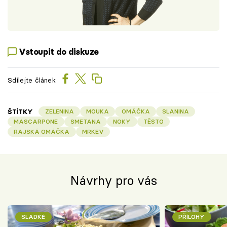
Vstoupit do diskuze
Sdílejte článek
ŠTÍTKY
ZELENINA
MOUKA
OMÁČKA
SLANINA
MASCARPONE
SMETANA
NOKY
TĚSTO
RAJSKÁ OMÁČKA
MRKEV
Návrhy pro vás
SLADKÉ
PŘÍLOHY