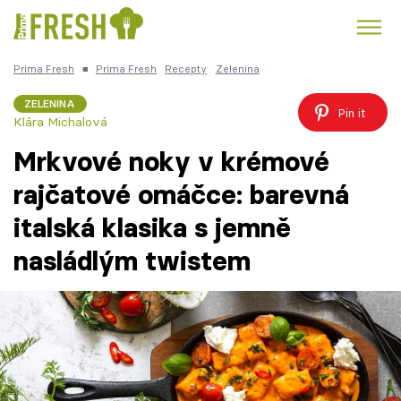
Prima Fresh
■
Prima Fresh
Recepty
Zelenina
Kuře
Polévky k večeři
Rychlé večeře
Trendy:
ZELENINA
Pin it
Klára Michalová
Česká kuchyně
Čokoláda
Mrkvové noky v krémové
rajčatové omáčce: barevná
italská klasika s jemně
Témata
nasládlým twistem
Recepty
Články
TV Program