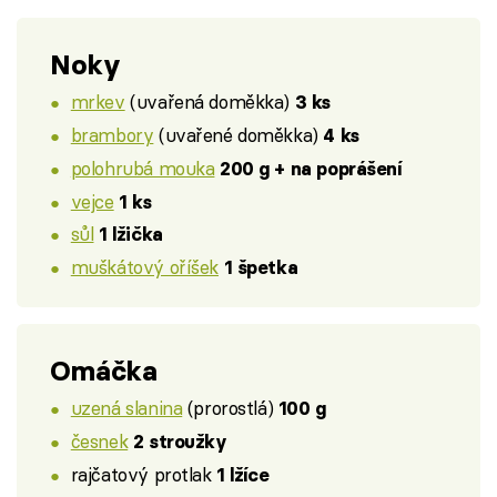
Noky
mrkev
(uvařená doměkka)
3 ks
brambory
(uvařené doměkka)
4 ks
polohrubá mouka
200 g + na poprášení
vejce
1 ks
sůl
1 lžička
muškátový oříšek
1 špetka
Omáčka
uzená slanina
(prorostlá)
100 g
česnek
2 stroužky
rajčatový protlak
1 lžíce