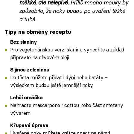
měkké, ale nelepivé
. Příliš mnoho mouky by
způsobilo, že noky budou po uvaření těžké
a tuhé.
Tipy na obměny receptu
Bez slaniny
Pro vegetariánskou verzi slaninu vynechte a základ
připravte na olivovém oleji.
S jinou zeleninou
Do těsta můžete přidat i dýni nebo batáty –
výsledkem budou ještě jemnější noky.
Lehčí omáčka
Nahraďte mascarpone ricottou nebo část smetany
vývarem.
Křupavá úprava
Uvařené noky můžete krátce opéct na pánvi