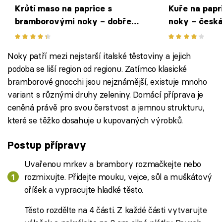
Krůtí maso na paprice s
Kuře na papr
bramborovými noky – dobře
noky – česká
známý recept s lehkou obměnou
kabátku
Noky patří mezi nejstarší italské těstoviny a jejich
podoba se liší region od regionu. Zatímco klasické
bramborové gnocchi jsou nejznámější, existuje mnoho
variant s různými druhy zeleniny. Domácí příprava je
ceněná právě pro svou čerstvost a jemnou strukturu,
které se těžko dosahuje u kupovaných výrobků.
Postup přípravy
Uvařenou mrkev a brambory rozmačkejte nebo
rozmixujte. Přidejte mouku, vejce, sůl a muškátový
oříšek a vypracujte hladké těsto.
Těsto rozdělte na 4 části. Z každé části vytvarujte