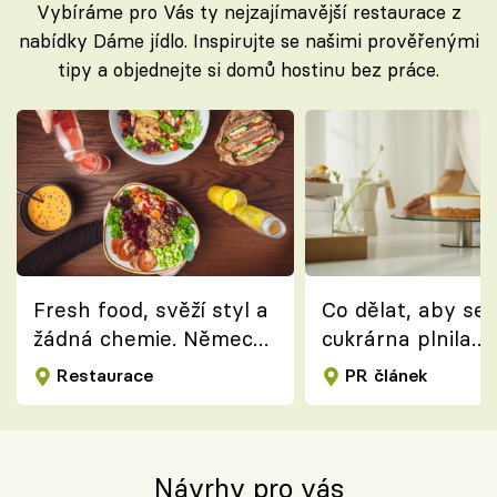
Vybíráme pro Vás ty nejzajímavější restaurace z
nabídky Dáme jídlo. Inspirujte se našimi prověřenými
tipy a objednejte si domů hostinu bez práce.
Fresh food, svěží styl a
Co dělat, aby se
žádná chemie. Německý
cukrárna plnila
koncept dean&david
zákazníky?
Restaurace
PR článek
dorazil do Prahy
Návrhy pro vás