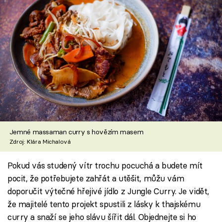
Jemné massaman curry s hovězím masem
Zdroj: Klára Michalová
Pokud vás studený vítr trochu pocuchá a budete mít
pocit, že potřebujete zahřát a utěšit, můžu vám
doporučit výtečné hřejivé jídlo z Jungle Curry. Je vidět,
že majitelé tento projekt spustili z lásky k thajskému
curry a snaží se jeho slávu šířit dál. Objednejte si ho