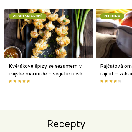
VEGETARIÁNSKÉ
ZELENINA
Květákové špízy se sezamem v
Rajčatová om
asijské marinádě – vegetariánská
rajčat – zákla
chuťovka z grilu
Recepty