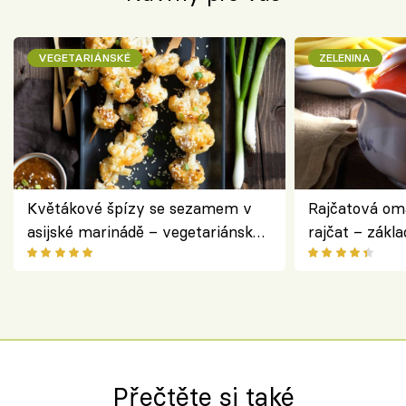
VEGETARIÁNSKÉ
ZELENINA
Květákové špízy se sezamem v
Rajčatová om
asijské marinádě – vegetariánská
rajčat – zákla
chuťovka z grilu
Přečtěte si také