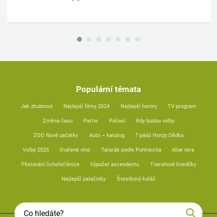
Populární témata
Jak zhubnout
Nejlepší filmy 2024
Nejlepší horory
TV program
Změna času
Partie
Počasí
Kdy budou volby
ZOO Nové začátky
Auto – katalog
7 pádů Honzy Dědka
Volby 2025
Svařené víno
Tatarák podle Pohlreicha
Aloe vera
Pěstování lichořeřišnice
Výpočet ascendentu
Tvarohové knedlíky
Nejlepší palačinky
Švestkový koláč