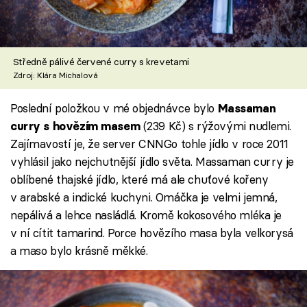
Středně pálivé červené curry s krevetami
Zdroj: Klára Michalová
Poslední položkou v mé objednávce bylo
Massaman
(239 Kč) s rýžovými nudlemi.
curry s hovězím masem
Zajímavostí je, že server CNNGo tohle jídlo v roce 2011
vyhlásil jako nejchutnější jídlo světa. Massaman curry je
oblíbené thajské jídlo, které má ale chuťové kořeny
v arabské a indické kuchyni. Omáčka je velmi jemná,
nepálivá a lehce nasládlá. Kromě kokosového mléka je
v ní cítit tamarind. Porce hovězího masa byla velkorysá
a maso bylo krásně měkké.