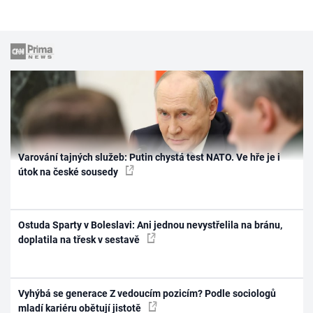
Varování tajných služeb: Putin chystá test NATO. Ve hře je i
útok na české sousedy
Ostuda Sparty v Boleslavi: Ani jednou nevystřelila na bránu,
doplatila na třesk v sestavě
Vyhýbá se generace Z vedoucím pozicím? Podle sociologů
mladí kariéru obětují jistotě