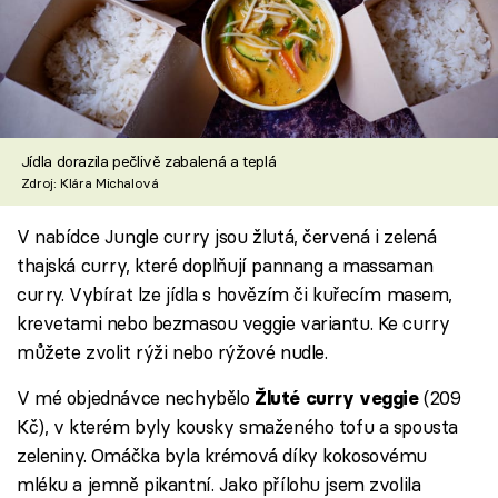
Jídla dorazila pečlivě zabalená a teplá
Zdroj: Klára Michalová
V nabídce Jungle curry jsou žlutá, červená i zelená
thajská curry, které doplňují pannang a massaman
curry. Vybírat lze jídla s hovězím či kuřecím masem,
krevetami nebo bezmasou veggie variantu. Ke curry
můžete zvolit rýži nebo rýžové nudle.
V mé objednávce nechybělo
(209
Žluté curry veggie
Kč), v kterém byly kousky smaženého tofu a spousta
zeleniny. Omáčka byla krémová díky kokosovému
mléku a jemně pikantní. Jako přílohu jsem zvolila