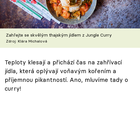
Škola vaření
Recepty z TV
Zahřejte se skvělým thajským jídlem z Jungle Curry
Speciál: Cuketa
Zdroj: Klára Michalová
Těhotnej kuchař
Teploty klesají a přichází čas na zahřívací
Sledujte prima+
jídla, která oplývají voňavým kořením a
příjemnou pikantností. Ano, mluvíme tady o
Přihlášení
curry!
Sledujte nás