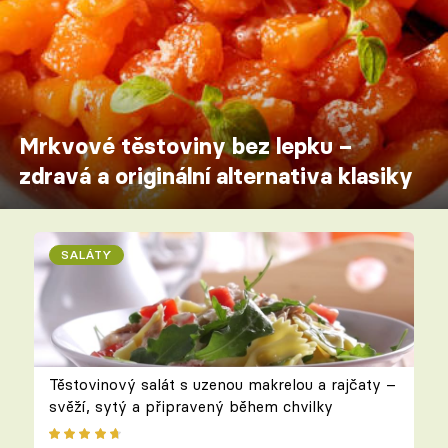
Mrkvové těstoviny bez lepku –
zdravá a originální alternativa klasiky
SALÁTY
Těstovinový salát s uzenou makrelou a rajčaty –
svěží, sytý a připravený během chvilky