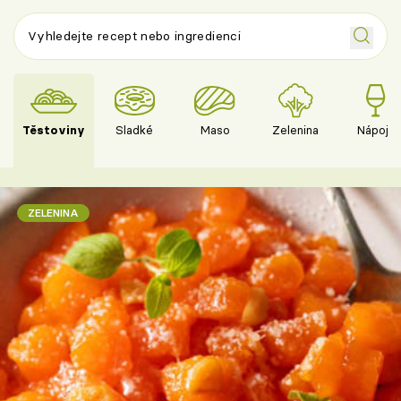
Těstoviny
Sladké
Maso
Zelenina
Nápoje
ZELENINA