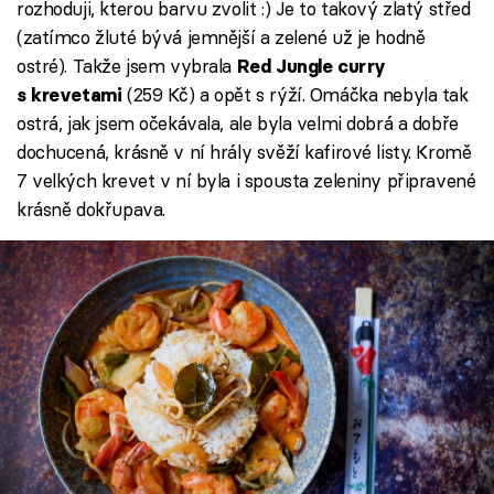
rozhoduji, kterou barvu zvolit :) Je to takový zlatý střed
(zatímco žluté bývá jemnější a zelené už je hodně
ostré). Takže jsem vybrala
Red Jungle curry
(259 Kč) a opět s rýží. Omáčka nebyla tak
s krevetami
ostrá, jak jsem očekávala, ale byla velmi dobrá a dobře
dochucená, krásně v ní hrály svěží kafirové listy. Kromě
7 velkých krevet v ní byla i spousta zeleniny připravené
krásně dokřupava.