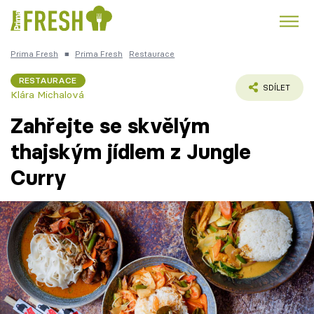
Prima Fresh
■
Prima Fresh
Restaurace
Kuře
Polévky k večeři
Rychlé večeře
Trendy:
RESTAURACE
SDÍLET
Klára Michalová
Česká kuchyně
Čokoláda
Zahřejte se skvělým
thajským jídlem z Jungle
Curry
Témata
Recepty
Články
TV Program