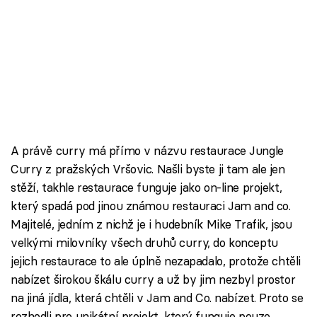
A právě curry má přímo v názvu restaurace Jungle
Curry z pražských Vršovic. Našli byste ji tam ale jen
stěží, takhle restaurace funguje jako on-line projekt,
který spadá pod jinou známou restauraci Jam and co.
Majitelé, jedním z nichž je i hudebník Mike Trafik, jsou
velkými milovníky všech druhů curry, do konceptu
jejich restaurace to ale úplně nezapadalo, protože chtěli
nabízet širokou škálu curry a už by jim nezbyl prostor
na jiná jídla, která chtěli v Jam and Co. nabízet. Proto se
rozhodli pro unikátní projekt, který funguje pouze