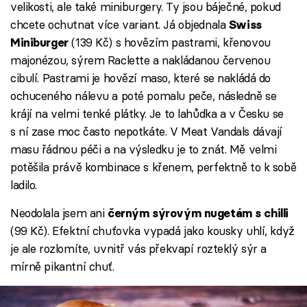
velikosti, ale také miniburgery. Ty jsou báječné, pokud
chcete ochutnat více variant. Já objednala
Swiss
(139 Kč) s hovězím pastrami, křenovou
Miniburger
majonézou, sýrem Raclette a nakládanou červenou
cibulí. Pastrami je hovězí maso, které se nakládá do
ochuceného nálevu a poté pomalu peče, následně se
krájí na velmi tenké plátky. Je to lahůdka a v Česku se
s ní zase moc často nepotkáte. V Meat Vandals dávají
masu řádnou péči a na výsledku je to znát. Mě velmi
potěšila právě kombinace s křenem, perfektně to k sobě
ladilo.
Neodolala jsem ani
černým sýrovým nugetám s chilli
(99 Kč). Efektní chuťovka vypadá jako kousky uhlí, když
je ale rozlomíte, uvnitř vás překvapí rozteklý sýr a
mírně pikantní chuť.