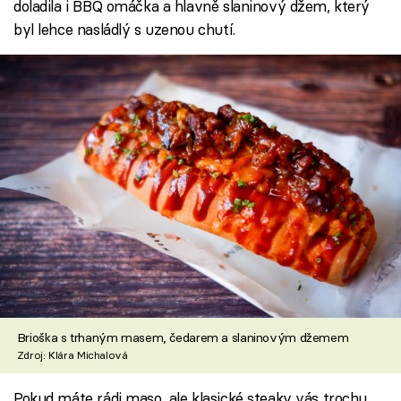
doladila i BBQ omáčka a hlavně slaninový džem, který
byl lehce nasládlý s uzenou chutí.
Brioška s trhaným masem, čedarem a slaninovým džemem
Zdroj: Klára Michalová
Pokud máte rádi maso, ale klasické steaky vás trochu