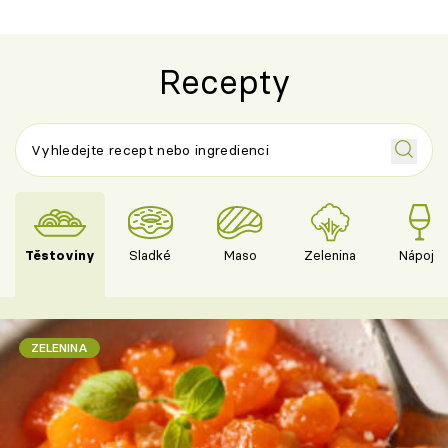
Recepty
Těstoviny
Sladké
Maso
Zelenina
Nápoje
ZELENINA