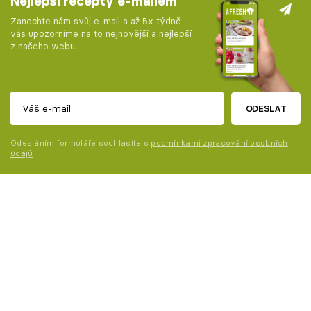
Nejlepší recepty e-mailem
Zanechte nám svůj e-mail a až 5x týdně
vás upozorníme na to nejnovější a nejlepší
z našeho webu.
ODESLAT
Odesláním formuláře souhlasíte s
podmínkami zpracování osobních
údajů