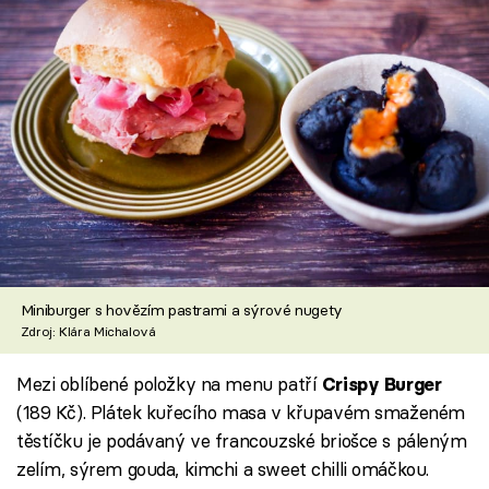
Miniburger s hovězím pastrami a sýrové nugety
Zdroj: Klára Michalová
Mezi oblíbené položky na menu patří
Crispy Burger
(189 Kč). Plátek kuřecího masa v křupavém smaženém
těstíčku je podávaný ve francouzské briošce s páleným
zelím, sýrem gouda, kimchi a sweet chilli omáčkou.