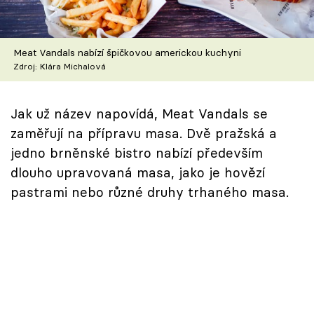
Škola vaření
Recepty z TV
Meat Vandals nabízí špičkovou americkou kuchyni
Zdroj: Klára Michalová
Speciál: Cuketa
Jak už název napovídá, Meat Vandals se
Těhotnej kuchař
zaměřují na přípravu masa. Dvě pražská a
Sledujte prima+
jedno brněnské bistro nabízí především
dlouho upravovaná masa, jako je hovězí
pastrami nebo různé druhy trhaného masa.
Přihlášení
Sledujte nás