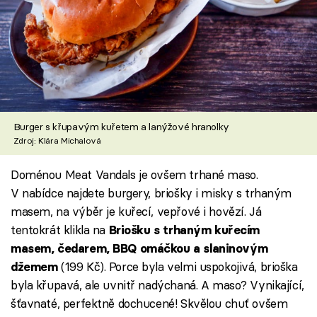
Burger s křupavým kuřetem a lanýžové hranolky
Zdroj: Klára Michalová
Doménou Meat Vandals je ovšem trhané maso.
V nabídce najdete burgery, briošky i misky s trhaným
masem, na výběr je kuřecí, vepřové i hovězí. Já
tentokrát klikla na
Briošku s trhaným kuřecím
masem, čedarem, BBQ omáčkou a slaninovým
(199 Kč). Porce byla velmi uspokojivá, brioška
džemem
byla křupavá, ale uvnitř nadýchaná. A maso? Vynikající,
šťavnaté, perfektně dochucené! Skvělou chuť ovšem