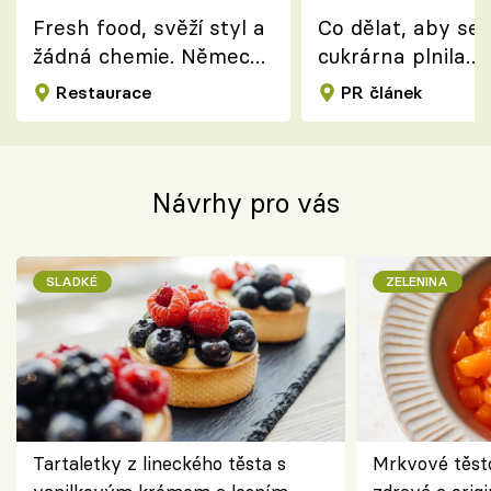
Fresh food, svěží styl a
Co dělat, aby se
žádná chemie. Německý
cukrárna plnila
koncept dean&david
zákazníky?
Restaurace
PR článek
dorazil do Prahy
Návrhy pro vás
SLADKÉ
ZELENINA
Tartaletky z lineckého těsta s
Mrkvové těst