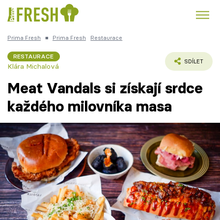
Prima Fresh
■
Prima Fresh
Restaurace
Kuře
Polévky k večeři
Rychlé večeře
Trendy:
RESTAURACE
SDÍLET
Klára Michalová
Česká kuchyně
Čokoláda
Meat Vandals si získají srdce
každého milovníka masa
Témata
Recepty
Články
TV Program