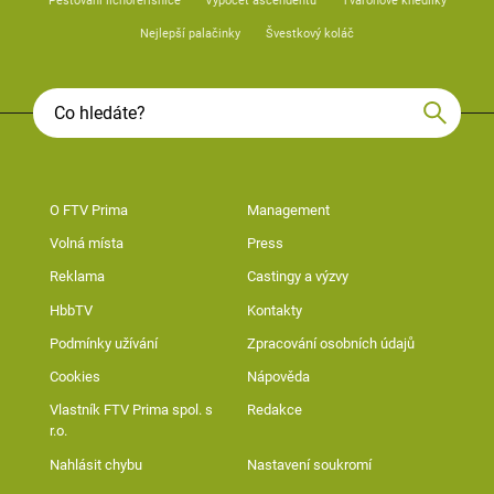
Pěstování lichořeřišnice
Výpočet ascendentu
Tvarohové knedlíky
Nejlepší palačinky
Švestkový koláč
O FTV Prima
Management
Volná místa
Press
Reklama
Castingy a výzvy
HbbTV
Kontakty
Podmínky užívání
Zpracování osobních údajů
Cookies
Nápověda
Vlastník FTV Prima spol. s
Redakce
r.o.
Nahlásit chybu
Nastavení soukromí