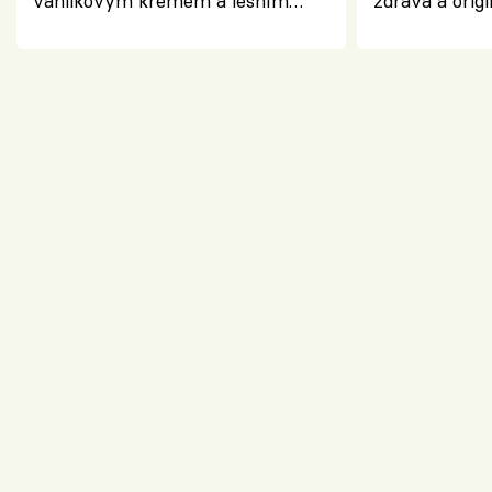
vanilkovým krémem a lesním
zdravá a origi
ovocem podle Bread Society
klasiky