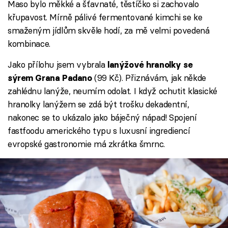
Maso bylo měkké a šťavnaté, těstíčko si zachovalo
křupavost. Mírně pálivé fermentované kimchi se ke
smaženým jídlům skvěle hodí, za mě velmi povedená
kombinace.
Jako přílohu jsem vybrala
lanýžové hranolky se
(99 Kč). Přiznávám, jak někde
sýrem Grana Padano
zahlédnu lanýže, neumím odolat. I když ochutit klasické
hranolky lanýžem se zdá být trošku dekadentní,
nakonec se to ukázalo jako báječný nápad! Spojení
fastfoodu amerického typu s luxusní ingrediencí
evropské gastronomie má zkrátka šmrnc.