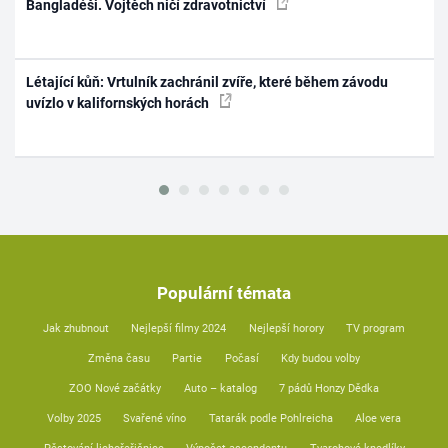
Bangladéši. Vojtěch ničí zdravotnictví
Létající kůň: Vrtulník zachránil zvíře, které během závodu
uvízlo v kalifornských horách
Populární témata
Jak zhubnout
Nejlepší filmy 2024
Nejlepší horory
TV program
Změna času
Partie
Počasí
Kdy budou volby
ZOO Nové začátky
Auto – katalog
7 pádů Honzy Dědka
Volby 2025
Svařené víno
Tatarák podle Pohlreicha
Aloe vera