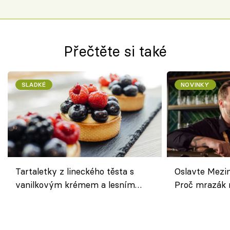
Přečtěte si také
SLADKÉ
NOVINKY
Tartaletky z lineckého těsta s
Oslavte Mezin
vanilkovým krémem a lesním
Proč mrazák n
ovocem podle Bread Society
horku vsadit 