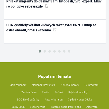
Přilákat migranty do Česka? Sami by odešli, tvrdí expert. Mluví
i o politické sebevraždě
USA vystřílely většinu klíčových raket, tvrdí CNN. Trump se
ostře ohradil, hrozí i vězením
Populární témata
Jak zhubnout
Nejlepší filmy 2024
Nejlepší horory
TV program
Změna času
Partie
Počasí
Kdy budou volby
ZOO Nové začátky
Auto – katalog
7 pádů Honzy Dědka
Volby 2025
Svařené víno
Tatarák podle Pohlreicha
Aloe vera