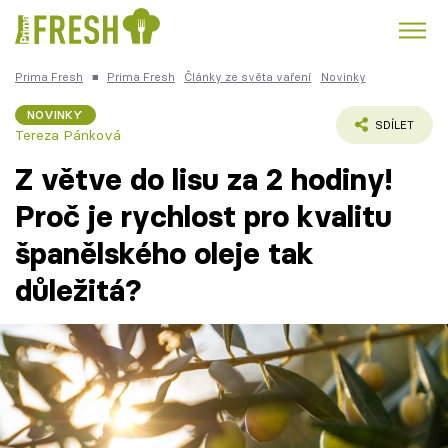
Prima Fresh
■
Prima Fresh
Články ze světa vaření
Novinky
Kuře
Polévky k večeři
Rychlé večeře
Trendy:
NOVINKY
SDÍLET
Tereza Pánková
Česká kuchyně
Čokoláda
Z větve do lisu za 2 hodiny!
Proč je rychlost pro kvalitu
španělského oleje tak
Témata
důležitá?
Recepty
Články
TV Program