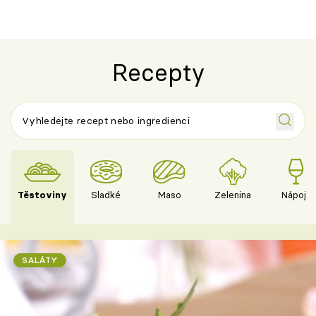
Recepty
Těstoviny
Sladké
Maso
Zelenina
Nápoje
SALÁTY