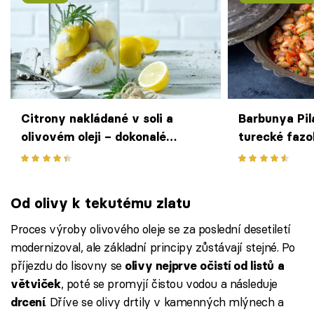
Citrony nakládané v soli a
Barbunya Pil
olivovém oleji – dokonalé
turecké fazol
dochucovadlo dodá pokrmům
rajčaty
nezaměnitelný šmrnc
Od olivy k tekutému zlatu
Proces výroby olivového oleje se za poslední desetiletí
modernizoval, ale základní principy zůstávají stejné. Po
příjezdu do lisovny se
olivy nejprve očistí od listů a
, poté se promyjí čistou vodou a následuje
větviček
. Dříve se olivy drtily v kamenných mlýnech a
drcení