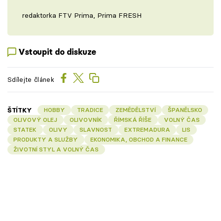
redaktorka FTV Prima, Prima FRESH
Vstoupit do diskuze
Sdílejte článek
ŠTÍTKY
HOBBY
TRADICE
ZEMĚDĚLSTVÍ
ŠPANĚLSKO
OLIVOVÝ OLEJ
OLIVOVNÍK
ŘÍMSKÁ ŘÍŠE
VOLNÝ ČAS
STATEK
OLIVY
SLAVNOST
EXTREMADURA
LIS
PRODUKTY A SLUŽBY
EKONOMIKA, OBCHOD A FINANCE
ŽIVOTNÍ STYL A VOLNÝ ČAS