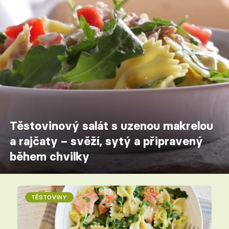
Těstovinový salát s uzenou makrelou
a rajčaty – svěží, sytý a připravený
během chvilky
TĚSTOVINY