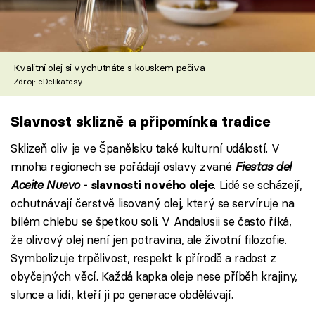
Kvalitní olej si vychutnáte s kouskem pečiva
Zdroj: eDelikatesy
Slavnost sklizně a připomínka tradice
Sklizeň oliv je ve Španělsku také kulturní událostí. V
mnoha regionech se pořádají oslavy zvané
Fiestas del
Aceite Nuevo
. Lidé se scházejí,
- slavnosti nového oleje
ochutnávají čerstvě lisovaný olej, který se servíruje na
bílém chlebu se špetkou soli. V Andalusii se často říká,
že olivový olej není jen potravina, ale životní filozofie.
Symbolizuje trpělivost, respekt k přírodě a radost z
obyčejných věcí. Každá kapka oleje nese příběh krajiny,
slunce a lidí, kteří ji po generace obdělávají.