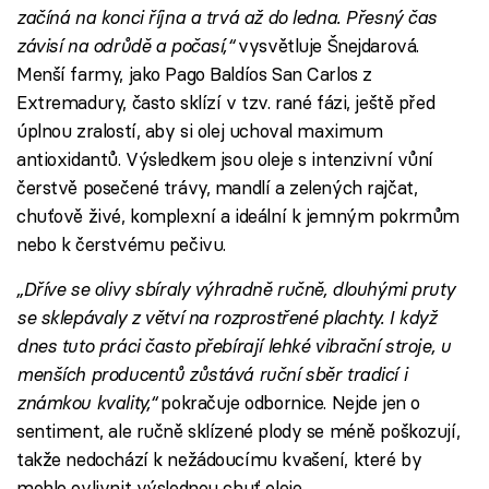
začíná na konci října a trvá až do ledna. Přesný čas
závisí na odrůdě a počasí,“
vysvětluje Šnejdarová.
Menší farmy, jako Pago Baldíos San Carlos z
Extremadury, často sklízí v tzv. rané fázi, ještě před
úplnou zralostí, aby si olej uchoval maximum
antioxidantů. Výsledkem jsou oleje s intenzivní vůní
čerstvě posečené trávy, mandlí a zelených rajčat,
chuťově živé, komplexní a ideální k jemným pokrmům
nebo k čerstvému pečivu.
„Dříve se olivy sbíraly výhradně ručně, dlouhými pruty
se sklepávaly z větví na rozprostřené plachty. I když
dnes tuto práci často přebírají lehké vibrační stroje, u
menších producentů zůstává ruční sběr tradicí i
známkou kvality,“
pokračuje odbornice. Nejde jen o
sentiment, ale ručně sklízené plody se méně poškozují,
takže nedochází k nežádoucímu kvašení, které by
mohlo ovlivnit výslednou chuť oleje.