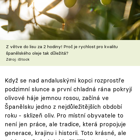
Škola vaření
Recepty z TV
Speciál: Cuketa
Z větve do lisu za 2 hodiny! Proč je rychlost pro kvalitu
Těhotnej kuchař
španělského oleje tak důležitá?
Zdroj: iStock
Sledujte prima+
Když se nad andaluskými kopci rozprostře
Přihlášení
podzimní slunce a první chladná rána pokryjí
olivové háje jemnou rosou, začíná ve
Španělsku jedno z nejdůležitějších období
Sledujte nás
roku - sklizeň oliv. Pro místní obyvatele to
není jen práce, ale tradice, která propojuje
generace, krajinu i historii. Toto krásné, ale