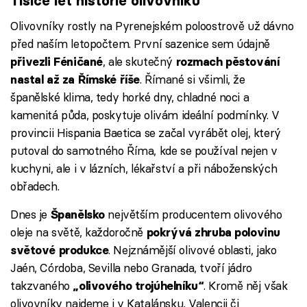
Tisíce let historie olivovníků
Olivovníky rostly na Pyrenejském poloostrově už dávno
před naším letopočtem. První sazenice sem údajně
, ale skutečný
přivezli Féničané
rozmach pěstování
. Římané si všimli, že
nastal až za Římské říše
španělské klima, tedy horké dny, chladné noci a
kamenitá půda, poskytuje olivám ideální podmínky. V
provincii Hispania Baetica se začal vyrábět olej, který
putoval do samotného Říma, kde se používal nejen v
kuchyni, ale i v lázních, lékařství a při náboženských
obřadech.
Dnes je
největším producentem olivového
Španělsko
oleje na světě, každoročně
pokrývá zhruba polovinu
. Nejznámější olivové oblasti, jako
světové produkce
Jaén, Córdoba, Sevilla nebo Granada, tvoří jádro
takzvaného
. Kromě něj však
„olivového trojúhelníku“
olivovníky najdeme i v Katalánsku, Valencii či