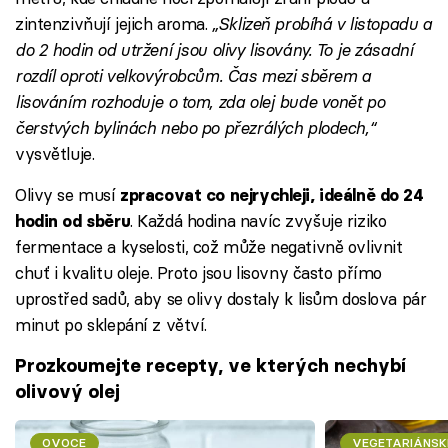
zintenzivňují jejich aroma.
„Sklizeň probíhá v listopadu a
do 2 hodin od utržení jsou olivy lisovány. To je zásadní
rozdíl oproti velkovýrobcům. Čas mezi sběrem a
lisováním rozhoduje o tom, zda olej bude vonět po
čerstvých bylinách nebo po přezrálých plodech,“
vysvětluje.
Olivy se musí
zpracovat co nejrychleji, ideálně do 24
. Každá hodina navíc zvyšuje riziko
hodin od sběru
fermentace a kyselosti, což může negativně ovlivnit
chuť i kvalitu oleje. Proto jsou lisovny často přímo
uprostřed sadů, aby se olivy dostaly k lisům doslova pár
minut po sklepání z větví.
Prozkoumejte recepty, ve kterých nechybí
olivový olej
OVOCE
VEGETARIÁNSK