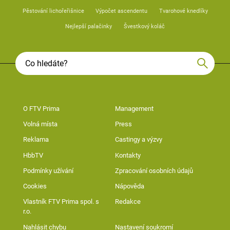
Pěstování lichořeřišnice
Výpočet ascendentu
Tvarohové knedlíky
Nejlepší palačinky
Švestkový koláč
O FTV Prima
Management
Volná místa
Press
Reklama
Castingy a výzvy
HbbTV
Kontakty
Podmínky užívání
Zpracování osobních údajů
Cookies
Nápověda
Vlastník FTV Prima spol. s
Redakce
r.o.
Nahlásit chybu
Nastavení soukromí