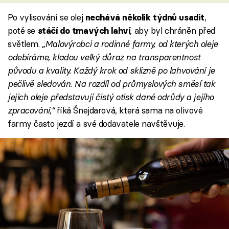
Po vylisování se olej
,
nechává několik týdnů usadit
poté se
, aby byl chráněn před
stáčí do tmavých lahví
světlem.
„Malovýrobci a rodinné farmy, od kterých oleje
odebíráme, kladou velký důraz na transparentnost
původu a kvality. Každý krok od sklizně po lahvování je
pečlivě sledován. Na rozdíl od průmyslových směsí tak
jejich oleje představují čistý otisk dané odrůdy a jejího
zpracování,“
říká Šnejdarová, která sama na olivové
farmy často jezdí a své dodavatele navštěvuje.