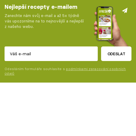
Nejlepší recepty e-mailem
Zanechte nám svůj e-mail a až 5x týdně
vás upozorníme na to nejnovější a nejlepší
z našeho webu.
ODESLAT
Odesláním formuláře souhlasíte s
podmínkami zpracování osobních
údajů