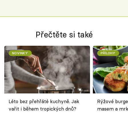
Přečtěte si také
NOVINKY
PŘÍLOHY
Léto bez přehřáté kuchyně. Jak
Rýžové burge
vařit i během tropických dnů?
masem a mrk
salátem – leh