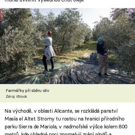
Farmářky při sběru oliv
Zdroj: iStock
Na východě, v oblasti Alicante, se rozkládá panství
Masía el Altet. Stromy tu rostou na hranici přírodního
parku Sierra de Mariola, v nadmořské výšce kolem 800
metrů, kde chladné noci zpomalují zrání plodů a