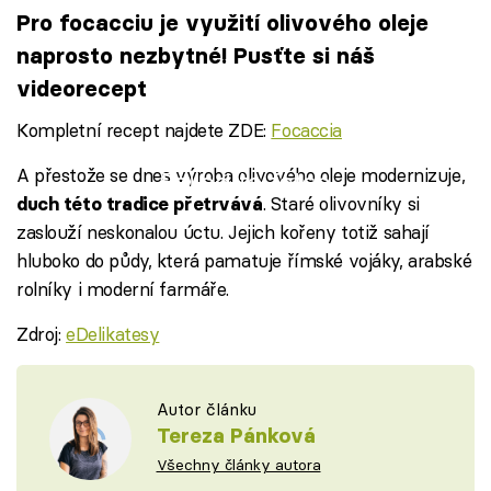
Pro focacciu je využití olivového oleje
naprosto nezbytné! Pusťte si náš
videorecept
Kompletní recept najdete ZDE:
Focaccia
A přestože se dnes výroba olivového oleje modernizuje,
Failed to fetch
. Staré olivovníky si
duch této tradice přetrvává
zaslouží neskonalou úctu. Jejich kořeny totiž sahají
hluboko do půdy, která pamatuje římské vojáky, arabské
rolníky i moderní farmáře.
Zdroj:
eDelikatesy
Autor článku
Tereza Pánková
Všechny články autora