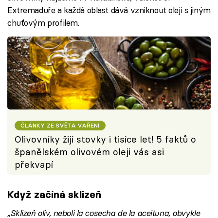
Extremaduře a každá oblast dává vzniknout oleji s jiným
chuťovým profilem.
ČLÁNKY ZE SVĚTA VAŘENÍ
Olivovníky žijí stovky i tisíce let! 5 faktů o
španělském olivovém oleji vás asi
překvapí
Když začíná sklizeň
„Sklizeň oliv, neboli la cosecha de la aceituna, obvykle