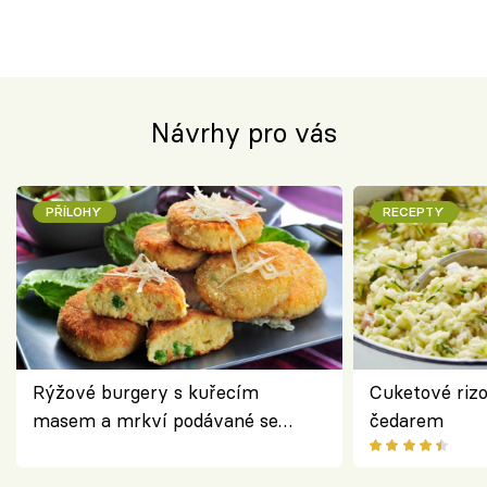
Návrhy pro vás
PŘÍLOHY
RECEPTY
Rýžové burgery s kuřecím
Cuketové rizo
masem a mrkví podávané se
čedarem
salátem – lehká a chutná večeře