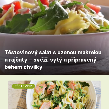
Těstovinový salát s uzenou makrelou
a rajčaty – svěží, sytý a připravený
během chvilky
TĚSTOVINY