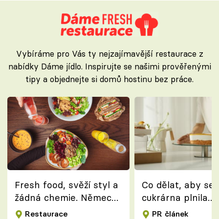
Vybíráme pro Vás ty nejzajímavější restaurace z
nabídky Dáme jídlo. Inspirujte se našimi prověřenými
tipy a objednejte si domů hostinu bez práce.
Fresh food, svěží styl a
Co dělat, aby se
žádná chemie. Německý
cukrárna plnila
koncept dean&david
zákazníky?
Restaurace
PR článek