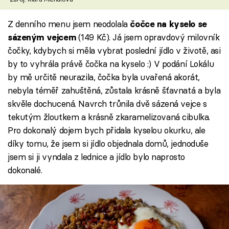
Z denního menu jsem neodolala
čočce na kyselo se
(149 Kč). Já jsem opravdový milovník
sázeným vejcem
čočky, kdybych si měla vybrat poslední jídlo v životě, asi
by to vyhrála právě čočka na kyselo :) V podání Lokálu
by mě určitě neurazila, čočka byla uvařená akorát,
nebyla téměř zahuštěná, zůstala krásně šťavnatá a byla
skvěle dochucená. Navrch trůnila dvě sázená vejce s
tekutým žloutkem a krásně zkaramelizovaná cibulka.
Pro dokonalý dojem bych přidala kyselou okurku, ale
díky tomu, že jsem si jídlo objednala domů, jednoduše
jsem si ji vyndala z lednice a jídlo bylo naprosto
dokonalé.