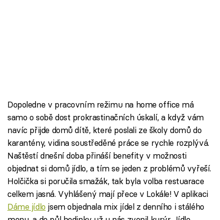
Dopoledne v pracovním režimu na home office má
samo o sobě dost prokrastinačních úskalí, a když vám
navíc přijde domů dítě, které poslali ze školy domů do
karantény, vidina soustředěné práce se rychle rozplývá.
Naštěstí dnešní doba přináší benefity v možnosti
objednat si domů jídlo, a tím se jeden z problémů vyřeší.
Holčička si poručila smažák, tak byla volba restuarace
celkem jasná. Vyhlášený mají přece v Lokále! V aplikaci
Dáme jídlo
jsem objednala mix jídel z denního i stálého
menu, a do půl hodinky už u nás zvonil kurýr. Jídlo