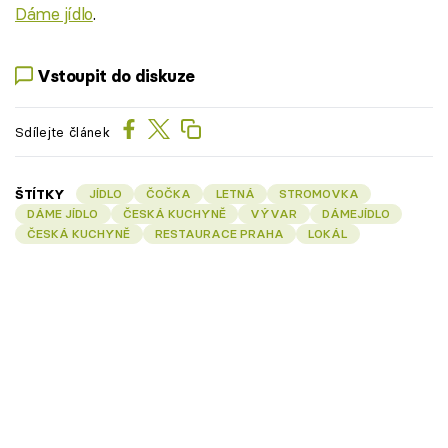
Dáme jídlo
.
Vstoupit do diskuze
Sdílejte článek
ŠTÍTKY
JÍDLO
ČOČKA
LETNÁ
STROMOVKA
DÁME JÍDLO
ČESKÁ KUCHYNĚ
VÝVAR
DÁMEJÍDLO
ČESKÁ KUCHYNĚ
RESTAURACE PRAHA
LOKÁL