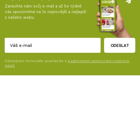
Zanechte nám svůj e-mail a až 5x týdně
vás upozorníme na to nejnovější a nejlepší
z našeho webu.
ODESLAT
Odesláním formuláře souhlasíte s
podmínkami zpracování osobních
údajů