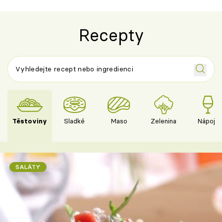
Recepty
Těstoviny
Sladké
Maso
Zelenina
Nápoje
SALÁTY