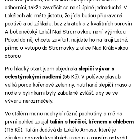
odborníci, takže zavděčit se není úplně jednoduché. V
Lokálech ale máte jistotu, že jídla budou připravená
poctivě a od základu, bez zkratek a z kvalitních surovin.
A bubenečský Lokál Nad Stromovkou není výjimkou.
Pokud do něj chcete zavítat, najdete ho na kraji Letné,
přímo u vstupu do Stromovky z ulice Nad Královskou
oborou.
Pro hladký start jsem objednala
slepičí vývar s
(55 Kč). V polévce plavala
celestýnskými nudlemi
velká porce kořenové zeleniny, natrhané slepičí maso a
nudle s bylinkami byly zabalené zvlášť, aby se ve
vývaru nerozmáčely.
Ve stálém menu nechybí různé pochutiny a mě na
první pohled zaujal
talián s hořčicí, křenem a chlebem
(115 Kč). Talián dodává do Lokálu Amaso, které je
zárukou opravdu kvalitních uzenin, a musím potvrdit,