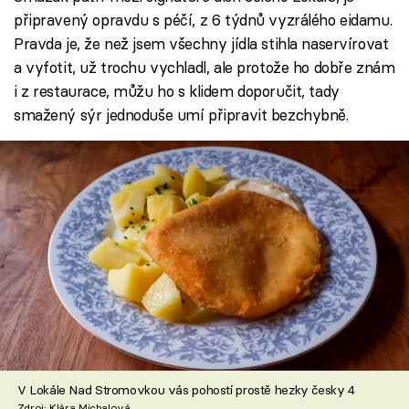
připravený opravdu s péčí, z 6 týdnů vyzrálého eidamu.
Pravda je, že než jsem všechny jídla stihla naservírovat
a vyfotit, už trochu vychladl, ale protože ho dobře znám
i z restaurace, můžu ho s klidem doporučit, tady
smažený sýr jednoduše umí připravit bezchybně.
V Lokále Nad Stromovkou vás pohostí prostě hezky česky 4
Zdroj: Klára Michalová