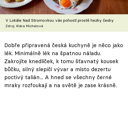
Škola vaření
Recepty z TV
V Lokále Nad Stromovkou vás pohostí prostě hezky česky
Zdroj: Klára Michalová
Speciál: Cuketa
Dobře připravená česká kuchyně je něco jako
Těhotnej kuchař
lék. Minimálně lék na špatnou náladu.
Zakrojíte knedlíček, k tomu šťavnatý kousek
Sledujte prima+
bůčku, silný slepičí vývar a místo dezertu
poctivý talián... A hned se všechny černé
Přihlášení
mraky rozfoukají a na světě je zase krásně.
Sledujte nás