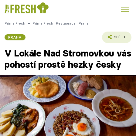
Prima Fresh
■
Prima Fresh
Restaurace
Praha
Kuře
Polévky k večeři
Rychlé večeře
Trendy:
PRAHA
SDÍLET
Česká kuchyně
Čokoláda
V Lokále Nad Stromovkou vás
pohostí prostě hezky česky
Témata
Recepty
Články
TV Program