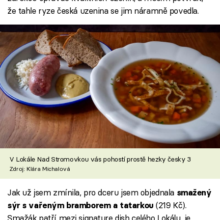
že tahle ryze česká uzenina se jim náramně povedla.
V Lokále Nad Stromovkou vás pohostí prostě hezky česky 3
Zdroj: Klára Michalová
Jak už jsem zmínila, pro dceru jsem objednala
smažený
(219 Kč).
sýr s vařeným bramborem a tatarkou
Smažák patří mezi signature dish celého Lokálu, je