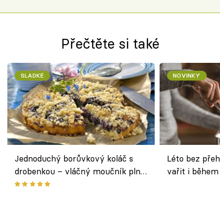
Přečtěte si také
SLADKÉ
NOVINKY
Jednoduchý borůvkový koláč s
Léto bez přeh
drobenkou – vláčný moučník plný
vařit i během
ovoce