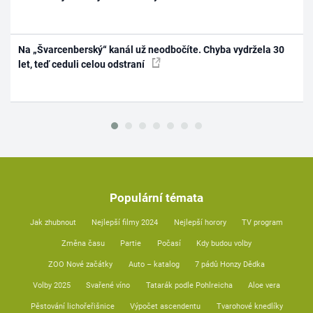
Na „Švarcenberský“ kanál už neodbočíte. Chyba vydržela 30
let, teď ceduli celou odstraní
Populární témata
Jak zhubnout
Nejlepší filmy 2024
Nejlepší horory
TV program
Změna času
Partie
Počasí
Kdy budou volby
ZOO Nové začátky
Auto – katalog
7 pádů Honzy Dědka
Volby 2025
Svařené víno
Tatarák podle Pohlreicha
Aloe vera
Pěstování lichořeřišnice
Výpočet ascendentu
Tvarohové knedlíky