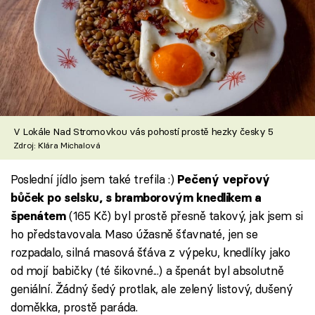
V Lokále Nad Stromovkou vás pohostí prostě hezky česky 5
Zdroj: Klára Michalová
Poslední jídlo jsem také trefila :)
Pečený vepřový
bůček po selsku, s bramborovým knedlíkem a
(165 Kč) byl prostě přesně takový, jak jsem si
špenátem
ho představovala. Maso úžasně šťavnaté, jen se
rozpadalo, silná masová šťáva z výpeku, knedlíky jako
od mojí babičky (té šikovné...) a špenát byl absolutně
geniální. Žádný šedý protlak, ale zelený listový, dušený
doměkka, prostě paráda.