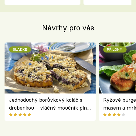
dorazil do Prahy
Návrhy pro vás
SLADKÉ
PŘÍLOHY
Jednoduchý borůvkový koláč s
Rýžové burge
drobenkou – vláčný moučník plný
masem a mrk
ovoce
salátem – leh