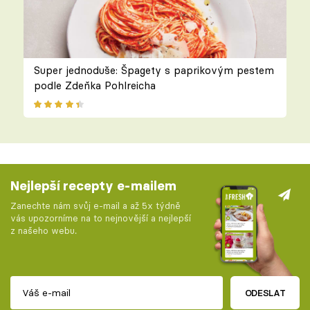
Super jednoduše: Špagety s paprikovým pestem
podle Zdeňka Pohlreicha
Nejlepší recepty e-mailem
Zanechte nám svůj e-mail a až 5x týdně
vás upozorníme na to nejnovější a nejlepší
z našeho webu.
ODESLAT