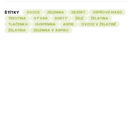
ŠTÍTKY
OVOCE
ZELENINA
DEZERT
VEPŘOVÉ MASO
TEKUTINA
VÝVAR
DORTY
ŽELÉ
ŽELATINA
TLAČENKA
HUSPENINA
ASPIK
OVOCE V ŽELATINĚ
ŽELATINA
ZELENINA V ASPIKU