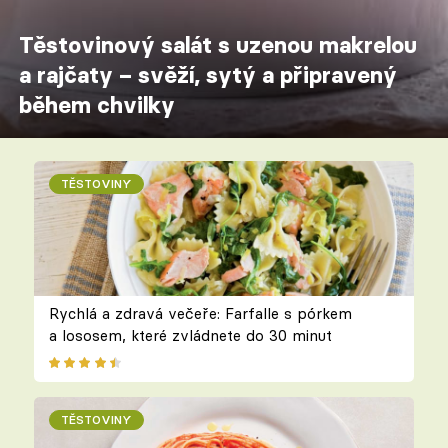
Těstovinový salát s uzenou makrelou
a rajčaty – svěží, sytý a připravený
během chvilky
TĚSTOVINY
Rychlá a zdravá večeře: Farfalle s pórkem
a lososem, které zvládnete do 30 minut
TĚSTOVINY