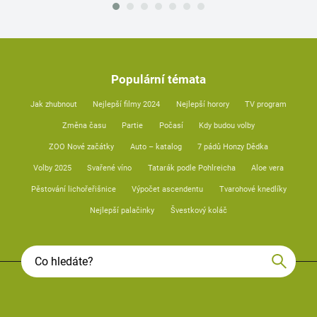
Populární témata
Jak zhubnout
Nejlepší filmy 2024
Nejlepší horory
TV program
Změna času
Partie
Počasí
Kdy budou volby
ZOO Nové začátky
Auto – katalog
7 pádů Honzy Dědka
Volby 2025
Svařené víno
Tatarák podle Pohlreicha
Aloe vera
Pěstování lichořeřišnice
Výpočet ascendentu
Tvarohové knedlíky
Nejlepší palačinky
Švestkový koláč