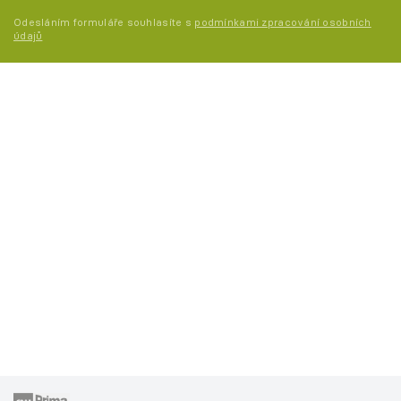
Odesláním formuláře souhlasíte s
podmínkami zpracování osobních
údajů