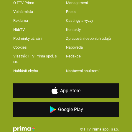
O FTV Prima
Management
Volná místa
Press
Reklama
Castingy a výzvy
HbbTV
Kontakty
Podmínky užívání
Zpracování osobních údajů
Cookies
Nápověda
Vlastník FTV Prima spol. s
Redakce
r.o.
Nahlásit chybu
Nastavení soukromí
App Store
Google Play
© FTV Prima spol. s r.o.