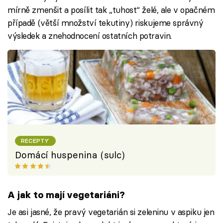
mírně zmenšit a posílit tak „tuhost“ želé, ale v opačném
případě (větší množství tekutiny) riskujeme správný
výsledek a znehodnocení ostatních potravin.
RECEPTY
Domácí huspenina (sulc)
A jak to mají vegetariáni?
Je asi jasné, že pravý vegetarián si zeleninu v aspiku jen