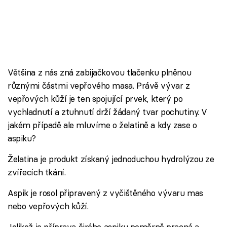
Většina z nás zná zabijačkovou tlačenku plněnou
různými částmi vepřového masa. Právě vývar z
vepřových kůží je ten spojující prvek, který po
vychladnutí a ztuhnutí drží žádaný tvar pochutiny. V
jakém případě ale mluvíme o želatině a kdy zase o
aspiku?
Želatina je produkt získaný jednoduchou hydrolýzou ze
zvířecích tkání.
Aspik je rosol připravený z vyčištěného vývaru mas
nebo vepřových kůží.
Jelikož je příprava čirého aspiku poměrně pracná a