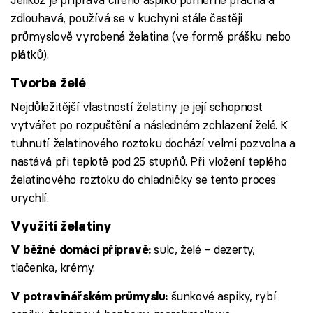
zdlouhavá, používá se v kuchyni stále častěji
průmyslově vyrobená želatina (ve formě prášku nebo
plátků).
Tvorba želé
Nejdůležitější vlastností želatiny je její schopnost
vytvářet po rozpuštění a následném zchlazení želé. K
tuhnutí želatinového roztoku dochází velmi pozvolna a
nastává při teplotě pod 25 stupňů. Při vložení teplého
želatinového roztoku do chladničky se tento proces
urychlí.
Využití želatiny
sulc, želé – dezerty,
V běžné domácí přípravě:
tlačenka, krémy.
šunkové aspiky, rybí
V potravinářském průmyslu: