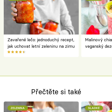
Zavařené lečo: jednoduchý recept,
Malinový chi
jak uchovat letní zeleninu na zimu
veganský dez
ořechů
Přečtěte si také
ZELENINA
SLADKÉ