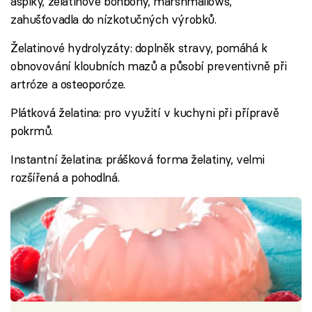
aspiky, želatinové bonbony, marshmallows,
zahušťovadla do nízkotučných výrobků.
Želatinové hydrolyzáty: doplněk stravy, pomáhá k
obnovování kloubních mazů a působí preventivně při
artróze a osteoporóze.
Plátková želatina: pro využití v kuchyni při přípravě
pokrmů.
Instantní želatina: prášková forma želatiny, velmi
rozšířená a pohodlná.