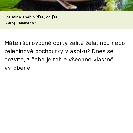
Škola vaření
Želatina aneb vidíte, co jíte
Recepty z TV
Zdroj: Thinkstock
Speciál: Cuketa
Máte rádi ovocné dorty zalité želatinou nebo
Těhotnej kuchař
zeleninové pochoutky v aspiku? Dnes se
dozvíte, z čeho je tohle všechno vlastně
Sledujte prima+
vyrobené.
Přihlášení
Sledujte nás