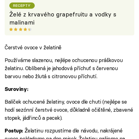
RECEPTY
Želé z krvavého grapefruitu a vodky s
malinami
Čerstvé ovoce v želatině
Používáme slazenou, nejlépe ochucenou práškovou
želatinu. Oblíbená je jahodová příchuť s červenou
barvou nebo žlutá s citronovou příchutí.
Suroviny:
Balíček ochucené želatiny, ovoce dle chuti (nejlépe se
hodí sezónní čerstvé ovoce, důkladně očištěné, zbavené
stopek, jádřinců a pecek).
Želatinu rozpustíme dle návodu, nakrájené
Postup:
ovoce poklademe na dno misek. Želatinu nalijeme na