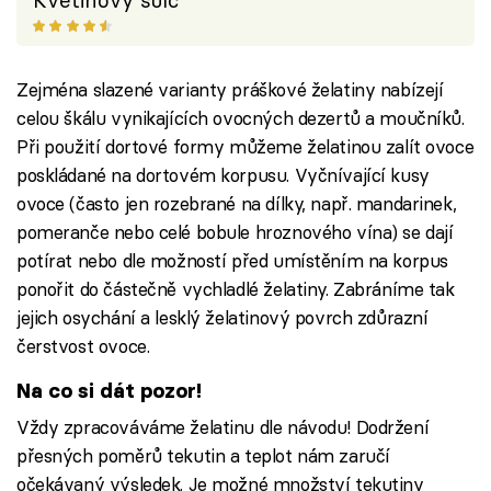
Květinový sulc
Zejména slazené varianty práškové želatiny nabízejí
celou škálu vynikajících ovocných dezertů a moučníků.
Při použití dortové formy můžeme želatinou zalít ovoce
poskládané na dortovém korpusu. Vyčnívající kusy
ovoce (často jen rozebrané na dílky, např. mandarinek,
pomeranče nebo celé bobule hroznového vína) se dají
potírat nebo dle možností před umístěním na korpus
ponořit do částečně vychladlé želatiny. Zabráníme tak
jejich osychání a lesklý želatinový povrch zdůrazní
čerstvost ovoce.
Na co si dát pozor!
Vždy zpracováváme želatinu dle návodu! Dodržení
přesných poměrů tekutin a teplot nám zaručí
očekávaný výsledek. Je možné množství tekutiny