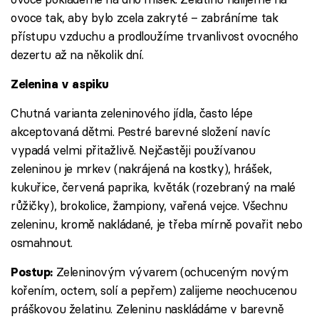
ovoce tak, aby bylo zcela zakryté – zabráníme tak
přístupu vzduchu a prodloužíme trvanlivost ovocného
dezertu až na několik dní.
Zelenina v aspiku
Chutná varianta zeleninového jídla, často lépe
akceptovaná dětmi. Pestré barevné složení navíc
vypadá velmi přitažlivě. Nejčastěji používanou
zeleninou je mrkev (nakrájená na kostky), hrášek,
kukuřice, červená paprika, květák (rozebraný na malé
růžičky), brokolice, žampiony, vařená vejce. Všechnu
zeleninu, kromě nakládané, je třeba mírně povařit nebo
osmahnout.
Zeleninovým vývarem (ochuceným novým
Postup:
kořením, octem, solí a pepřem) zalijeme neochucenou
práškovou želatinu. Zeleninu naskládáme v barevně