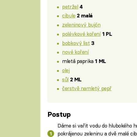
petržel
4
cibule
2 malá
zeleninový bujón
polévkové koření
1 PL
bobkový list
3
nové koření
mletá paprika
1 ML
olej
sůl
2 ML
čerstvě namletý pepř
Postup
Dáme si vařit vodu do hlubokého h
pokrájenou zeleninu a dvě malé cib