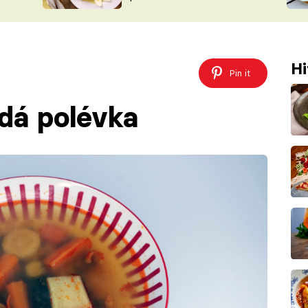
ŠÉFREDAK
VYCHYTÁVKY
SOUTĚŽ FR
NA NÁKUPECH
ČASOPIS
Hi
Pin it
dá polévka