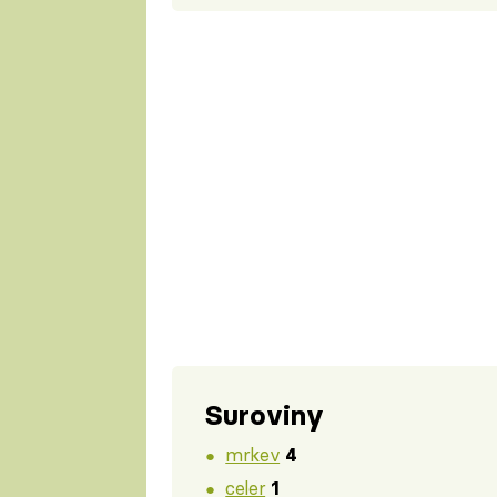
Suroviny
mrkev
4
celer
1