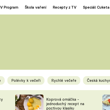
V Program
Škola vaření
Recepty z TV
Speciál: Cuketa
Polévky
Saláty
ČESKÁ KLASIKA
TĚSTOVIN
SILNÉ VÝVARY
SLADKÉ
KRÉMOVÉ
BEZMASÁ J
e
Polévky k večeři
Rychlé večeře
Česká kuchy
y
Tipy a triky
Novink
zy
Koprová omáčka -
jednoduchý recept na
poctivou klasiku
KAM ZA JÍDLEM
BLOG