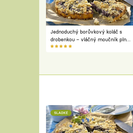
Jednoduchý borůvkový koláč s
drobenkou – vláčný moučník plný
ovoce
SLADKÉ