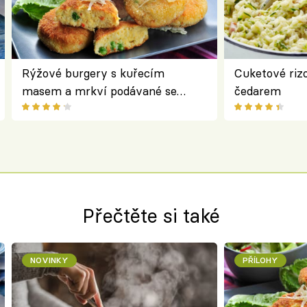
Rýžové burgery s kuřecím
Cuketové rizo
masem a mrkví podávané se
čedarem
salátem – lehká a chutná večeře
Přečtěte si také
NOVINKY
PŘÍLOHY