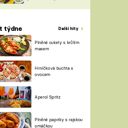
TORKY
ESH
t týdne
Další hity
Plněné cukety s krůtím
masem
Hrníčková buchta s
ovocem
Aperol Spritz
Plněné papriky s rajskou
omáčkou