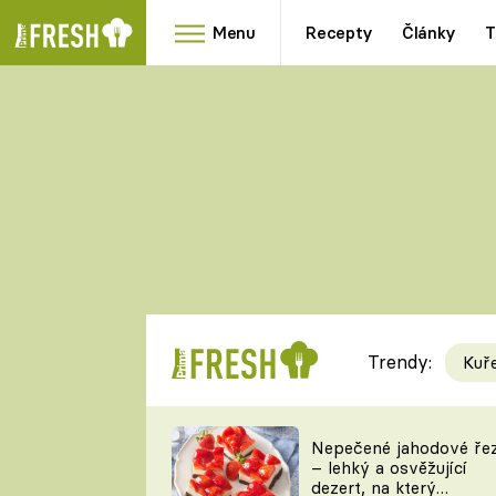
Menu
Recepty
Články
T
Oblíbené
Přílohy
recepty
HRANOLKY
HOUBY
KNEDLÍKY
DÝNĚ
KAŠE
RYCHLOVKY
Trendy:
Kuř
Populární
Videorecept
Nepečené jahodové ře
– lehký a osvěžující
kuchaři
dezert, na který
TEĎ VAŘÍ ŠÉF!