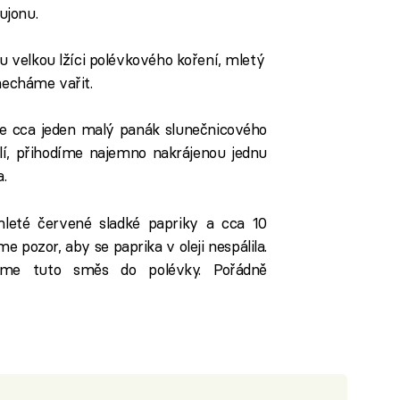
ujonu.
nu velkou lžíci polévkového koření, mletý
necháme vařit.
me cca jeden malý panák slunečnicového
álí, přihodíme najemno nakrájenou jednu
.
leté červené sladké papriky a cca 10
pozor, aby se paprika v oleji nespálila.
áme tuto směs do polévky. Pořádně