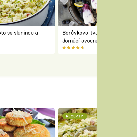
to se slaninou a
Borůvkovo-tvarohové nanuky 
domácí ovocná zmrzlina na dř
RECEPTY