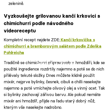
zelenině.
Vyzkoušejte grilovanou kančí krkovici s
chimichurri podle návodného
videoreceptu
Kompletní recept najdete ZDE:
Kančí krkovička s
chimichurri a bramborovým salátem podle Zdeňka
Pohlreicha
Tradičně se chimichurri připravovalo v hmoždíři, kde se
Failed to fetch
použité ingredience rozdrtily najemno a poté se do nich
přilévaly tekuté složky. Dnes můžete klidně použít
mixér, nejprve bylinky, česnek, cibuli a chilli nasekejte
najemno a poté vmíchejte olivový olej a vinný ocet. Tak
si bylinky zachovají zářivou barvu. Ale pokud nemáte
mixér ani hmoždíř, přijde na řadu starý dobrý nůž,
kterým vše nasekejte nadrobno.