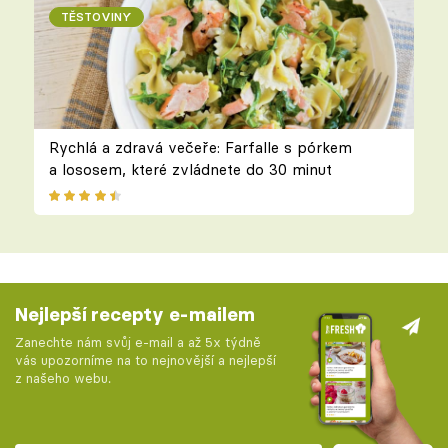
TĚSTOVINY
Rychlá a zdravá večeře: Farfalle s pórkem
a lososem, které zvládnete do 30 minut
Nejlepší recepty e-mailem
Zanechte nám svůj e-mail a až 5x týdně
vás upozorníme na to nejnovější a nejlepší
z našeho webu.