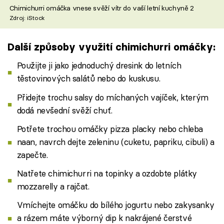
Chimichurri omáčka vnese svěží vítr do vaší letní kuchyně 2
Zdroj: iStock
Další způsoby využití chimichurri omáčky:
Použijte ji jako jednoduchý dresink do letních
těstovinových salátů nebo do kuskusu.
Přidejte trochu salsy do míchaných vajíček, kterým
dodá nevšední svěží chuť.
Potřete trochou omáčky pizza placky nebo chleba
naan, navrch dejte zeleninu (cuketu, papriku, cibuli) a
zapečte.
Natřete chimichurri na topinky a ozdobte plátky
mozzarelly a rajčat.
Vmíchejte omáčku do bílého jogurtu nebo zakysanky
a rázem máte výborný dip k nakrájené čerstvé