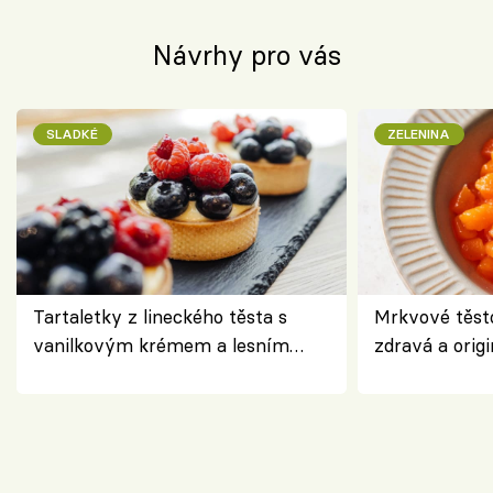
Návrhy pro vás
SLADKÉ
ZELENINA
Tartaletky z lineckého těsta s
Mrkvové těst
vanilkovým krémem a lesním
zdravá a origi
ovocem podle Bread Society
klasiky