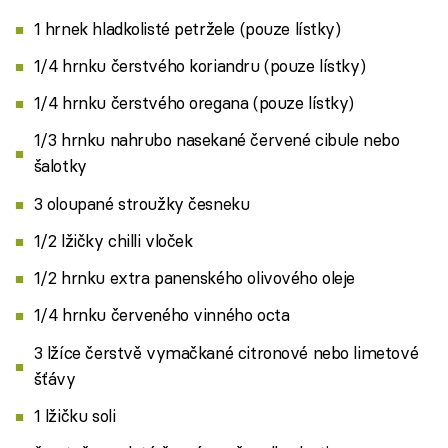
1 hrnek hladkolisté petržele (pouze lístky)
1/4 hrnku čerstvého koriandru (pouze lístky)
1/4 hrnku čerstvého oregana (pouze lístky)
1/3 hrnku nahrubo nasekané červené cibule nebo
šalotky
3 oloupané stroužky česneku
1/2 lžičky chilli vloček
1/2 hrnku extra panenského olivového oleje
1/4 hrnku červeného vinného octa
3 lžíce čerstvě vymačkané citronové nebo limetové
šťávy
1 lžičku soli