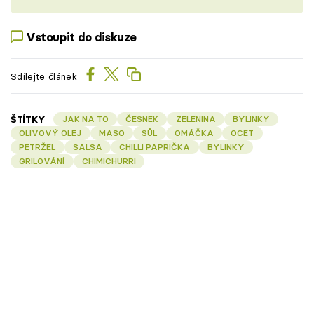
Vstoupit do diskuze
Sdílejte článek
ŠTÍTKY
JAK NA TO
ČESNEK
ZELENINA
BYLINKY
OLIVOVÝ OLEJ
MASO
SŮL
OMÁČKA
OCET
PETRŽEL
SALSA
CHILLI PAPRIČKA
BYLINKY
GRILOVÁNÍ
CHIMICHURRI