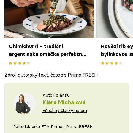
Chimichurri – tradiční
Hovězí rib e
argentinská omáčka perfektně
bylinkovou s
doladí steaky z grilu
uzeným sol
Zdroj: autorský text, časopis Prima FRESH
Autor článku
Klára Michalová
Všechny články autora
šéfredaktorka FTV Prima , Prima FRESH