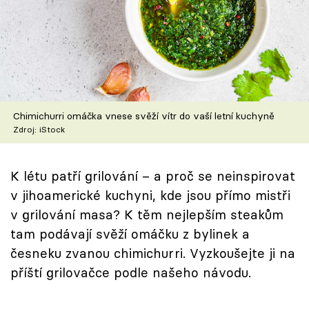
Škola vaření
Recepty z TV
Speciál: Cuketa
Těhotnej kuchař
Chimichurri omáčka vnese svěží vítr do vaší letní kuchyně
Zdroj: iStock
Sledujte prima+
K létu patří grilování – a proč se neinspirovat
Přihlášení
v jihoamerické kuchyni, kde jsou přímo mistři
v grilování masa? K těm nejlepším steakům
tam podávají svěží omáčku z bylinek a
Sledujte nás
česneku zvanou chimichurri. Vyzkoušejte ji na
příští grilovačce podle našeho návodu.