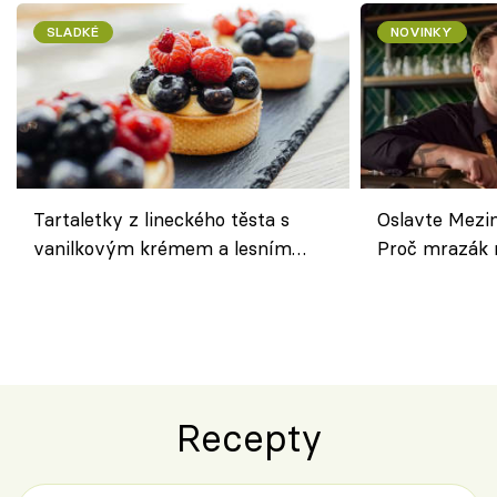
SLADKÉ
NOVINKY
Tartaletky z lineckého těsta s
Oslavte Mezin
vanilkovým krémem a lesním
Proč mrazák n
ovocem podle Bread Society
horku vsadit 
Recepty