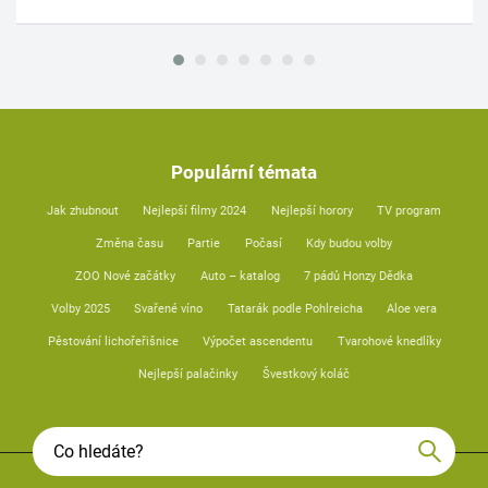
Populární témata
Jak zhubnout
Nejlepší filmy 2024
Nejlepší horory
TV program
Změna času
Partie
Počasí
Kdy budou volby
ZOO Nové začátky
Auto – katalog
7 pádů Honzy Dědka
Volby 2025
Svařené víno
Tatarák podle Pohlreicha
Aloe vera
Pěstování lichořeřišnice
Výpočet ascendentu
Tvarohové knedlíky
Nejlepší palačinky
Švestkový koláč