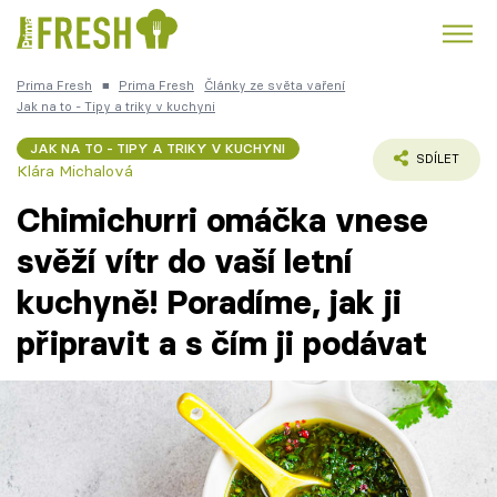
Prima Fresh
■
Prima Fresh
Články ze světa vaření
Kuře
Polévky k večeři
Rychlé večeře
Jak na to - Tipy a triky v kuchyni
Trendy:
JAK NA TO - TIPY A TRIKY V KUCHYNI
Česká kuchyně
Čokoláda
SDÍLET
Klára Michalová
Chimichurri omáčka vnese
svěží vítr do vaší letní
kuchyně! Poradíme, jak ji
Témata
připravit a s čím ji podávat
Recepty
Články
TV Program