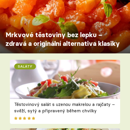
Mrkvové těstoviny bez lepku –
zdravá a originální alternativa klasiky
SALÁTY
Těstovinový salát s uzenou makrelou a rajčaty –
svěží, sytý a připravený během chvilky