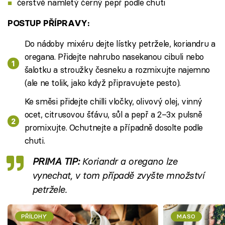
čerstvě namletý černý pepř podle chuti
POSTUP PŘÍPRAVY:
Do nádoby mixéru dejte lístky petržele, koriandru a
oregana. Přidejte nahrubo nasekanou cibuli nebo
šalotku a stroužky česneku a rozmixujte najemno
(ale ne tolik, jako když připravujete pesto).
Ke směsi přidejte chilli vločky, olivový olej, vinný
ocet, citrusovou šťávu, sůl a pepř a 2–3x pulsně
promixujte. Ochutnejte a případně dosolte podle
chuti.
PRIMA TIP:
Koriandr a oregano lze
vynechat, v tom případě zvyšte množství
petržele.
PŘÍLOHY
MASO