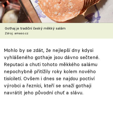
Škola vaření
Recepty z TV
Gothaj je tradiční český měkký salám
Speciál: Cuketa
Zdroj: amaso.cz
Těhotnej kuchař
Mohlo by se zdát, že nejlepší dny kdysi
Sledujte prima+
vyhlášeného gothaje jsou dávno sečtené.
Reputaci a chuti tohoto měkkého salámu
Přihlášení
nepochybně přitížily roky kolem nového
tisíciletí. Ovšem i dnes se najdou poctiví
výrobci a řezníci, kteří se snaží gothaji
Sledujte nás
navrátit jeho původní chuť a slávu.