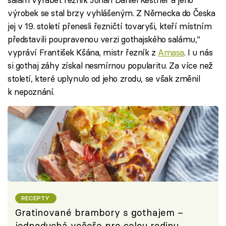
výrobek se stal brzy vyhlášeným. Z Německa do Česka
jej v 19. století přenesli řezničtí tovaryši, kteří místním
představili poupravenou verzi gothajského salámu,“
vypráví František Kšána, mistr řezník z
Amasa
. I u nás
si gothaj záhy získal nesmírnou popularitu. Za více než
století, které uplynulo od jeho zrodu, se však změnil
k nepoznání.
RECEPTY
Gratinované brambory s gothajem –
jednoduchá večeře pro celou rodinu