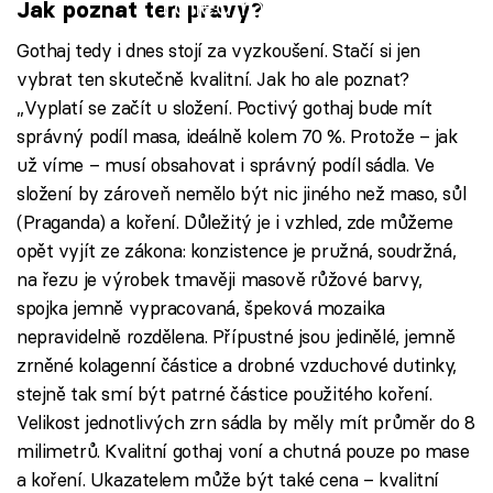
Failed to fetch
Jak poznat ten pravý?
Gothaj tedy i dnes stojí za vyzkoušení. Stačí si jen
vybrat ten skutečně kvalitní. Jak ho ale poznat?
„Vyplatí se začít u složení. Poctivý gothaj bude mít
správný podíl masa, ideálně kolem 70 %. Protože – jak
už víme – musí obsahovat i správný podíl sádla. Ve
složení by zároveň nemělo být nic jiného než maso, sůl
(Praganda) a koření. Důležitý je i vzhled, zde můžeme
opět vyjít ze zákona: konzistence je pružná, soudržná,
na řezu je výrobek tmavěji masově růžové barvy,
spojka jemně vypracovaná, špeková mozaika
nepravidelně rozdělena. Přípustné jsou jedinělé, jemně
zrněné kolagenní částice a drobné vzduchové dutinky,
stejně tak smí být patrné částice použitého koření.
Velikost jednotlivých zrn sádla by měly mít průměr do 8
milimetrů. Kvalitní gothaj voní a chutná pouze po mase
a koření. Ukazatelem může být také cena – kvalitní