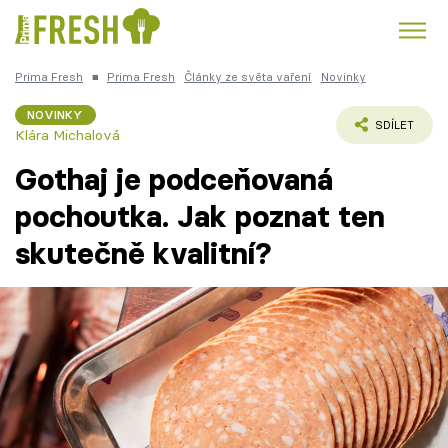
Prima Fresh
■
Prima Fresh
Články ze světa vaření
Novinky
Kuře
Polévky k večeři
Rychlé večeře
Trendy:
NOVINKY
SDÍLET
Klára Michalová
Česká kuchyně
Čokoláda
Gothaj je podceňovaná
pochoutka. Jak poznat ten
skutečně kvalitní?
Témata
Recepty
Články
TV Program