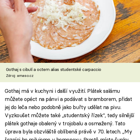
Gothaj s cibulí a octem alias studentské carpaccio
Zdroj: amaso.cz
Gothaj má v kuchyni i další využití. Plátek salámu
můžete opéct na pánvi a podávat s bramborem, přidat
jej do leča nebo podobně jako buřty udělat na pivu.
Vyzkoušet můžete také „studentský řízek“, tedy silnější
plátek gothaje obalený v trojobalu a osmažený. Tato
úprava byla obzvláště oblíbená právě v 70. letech. „My
řezníci ho milujeme v hemenexu. Prostě místo šunky