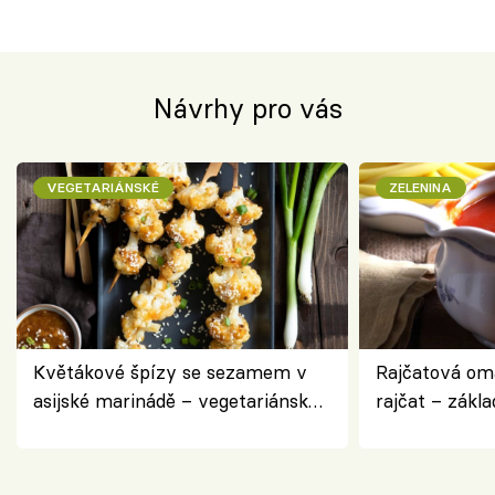
Návrhy pro vás
VEGETARIÁNSKÉ
ZELENINA
Květákové špízy se sezamem v
Rajčatová om
asijské marinádě – vegetariánská
rajčat – zákla
chuťovka z grilu