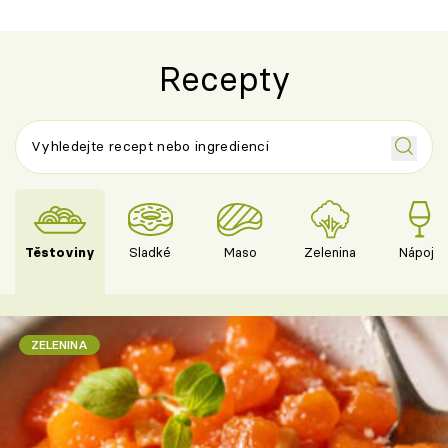
Recepty
Těstoviny
Sladké
Maso
Zelenina
Nápoje
ZELENINA