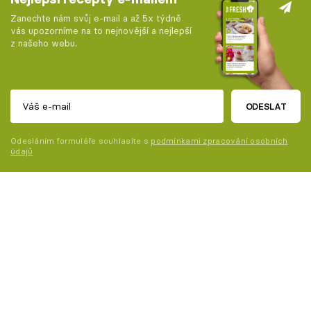
Zanechte nám svůj e-mail a až 5x týdně
vás upozorníme na to nejnovější a nejlepší
z našeho webu.
ODESLAT
Odesláním formuláře souhlasíte s
podmínkami zpracování osobních
údajů