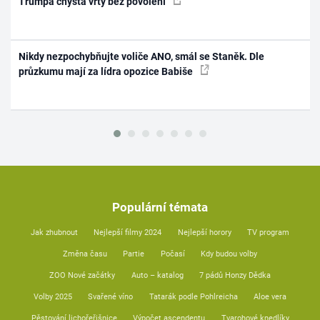
Trumpa chystá vrty bez povolení
Nikdy nezpochybňujte voliče ANO, smál se Staněk. Dle
průzkumu mají za lídra opozice Babiše
Populární témata
Jak zhubnout
Nejlepší filmy 2024
Nejlepší horory
TV program
Změna času
Partie
Počasí
Kdy budou volby
ZOO Nové začátky
Auto – katalog
7 pádů Honzy Dědka
Volby 2025
Svařené víno
Tatarák podle Pohlreicha
Aloe vera
Pěstování lichořeřišnice
Výpočet ascendentu
Tvarohové knedlíky