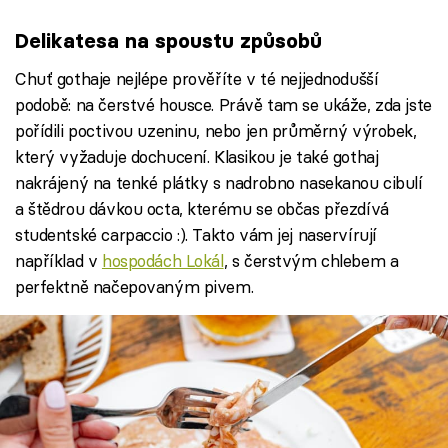
Delikatesa na spoustu způsobů
Chuť gothaje nejlépe prověříte v té nejjednodušší
podobě: na čerstvé housce. Právě tam se ukáže, zda jste
pořídili poctivou uzeninu, nebo jen průměrný výrobek,
který vyžaduje dochucení. Klasikou je také gothaj
nakrájený na tenké plátky s nadrobno nasekanou cibulí
a štědrou dávkou octa, kterému se občas přezdívá
studentské carpaccio :). Takto vám jej naservírují
například v
hospodách Lokál
, s čerstvým chlebem a
perfektně načepovaným pivem.