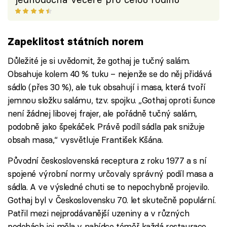
Zapeklitost státních norem
Důležité je si uvědomit, že gothaj je tučný salám.
Obsahuje kolem 40 % tuku – nejenže se do něj přidává
sádlo (přes 30 %), ale tuk obsahují i masa, která tvoří
jemnou složku salámu, tzv. spojku. „Gothaj oproti šunce
není žádnej libovej frajer, ale pořádně tučný salám,
podobně jako špekáček. Právě podíl sádla pak snižuje
obsah masa,“ vysvětluje František Kšána.
Původní československá receptura z roku 1977 a s ní
spojené výrobní normy určovaly správný podíl masa a
sádla. A ve výsledné chuti se to nepochybně projevilo.
Gothaj byl v Československu 70. let skutečně populární.
Patřil mezi nejprodávanější uzeniny a v různých
podobách jej měla v nabídce téměř každá restaurace.