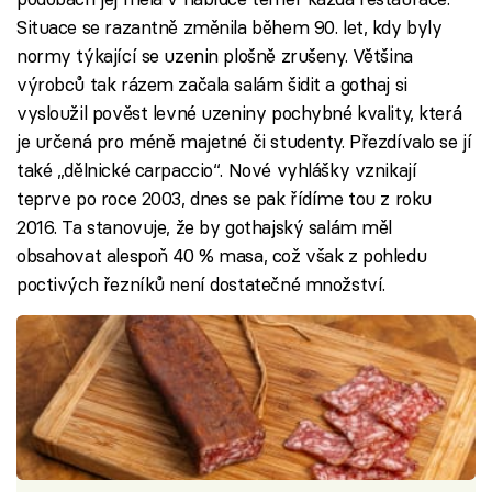
Situace se razantně změnila během 90. let, kdy byly
normy týkající se uzenin plošně zrušeny. Většina
výrobců tak rázem začala salám šidit a gothaj si
vysloužil pověst levné uzeniny pochybné kvality, která
je určená pro méně majetné či studenty. Přezdívalo se jí
také „dělnické carpaccio“. Nové vyhlášky vznikají
teprve po roce 2003, dnes se pak řídíme tou z roku
2016. Ta stanovuje, že by gothajský salám měl
obsahovat alespoň 40 % masa, což však z pohledu
poctivých řezníků není dostatečné množství.