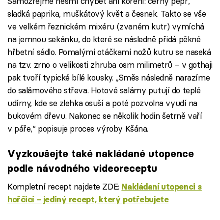
Samozřejmě nesmí chybět ani koření: černý pepř,
sladká paprika, muškátový květ a česnek. Takto se vše
ve velkém řeznickém mixéru (zvaném kutr) vymíchá
na jemnou sekánku, do které se následně přidá pěkné
hřbetní sádlo. Pomalými otáčkami nožů kutru se naseká
na tzv. zrno o velikosti zhruba osm milimetrů – v gothaji
pak tvoří typické bílé kousky. „Směs následně narazíme
do salámového střeva. Hotové salámy putují do teplé
udírny, kde se zlehka osuší a poté pozvolna vyudí na
bukovém dřevu. Nakonec se několik hodin šetrně vaří
v páře,“ popisuje proces výroby Kšána.
Vyzkoušejte také nakládané utopence
podle návodného videoreceptu
Kompletní recept najdete ZDE:
Nakládaní utopenci s
hořčicí – jediný recept, který potřebujete