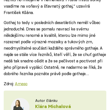
vsadíme na voňavý a šťavnatý gothaj,“ uzavírá
František Kšána.
Gothaj to tedy v posledních desetiletích neměl vůbec
jednoduché. Dnes se pomalu navrací ke svému
někdejšímu renomé a kvalitě, kterou lze mimo jiné
rozeznat podle výrazné mozaiky a tukových zrn,
neodmyslitelné součásti každého správného gothaje. A
najde se stále více řezníků, kteří věří, že se chuť gothaje
nedá tak snadno ošidit a že se pečlivost a poctivost při
jeho přípravě vyplácí. Ostatně, ne nadarmo se říká, že
dobrého řezníka poznáte právě podle gothaje…
Zdroj:
Amaso
Autor článku
Klára Michalová