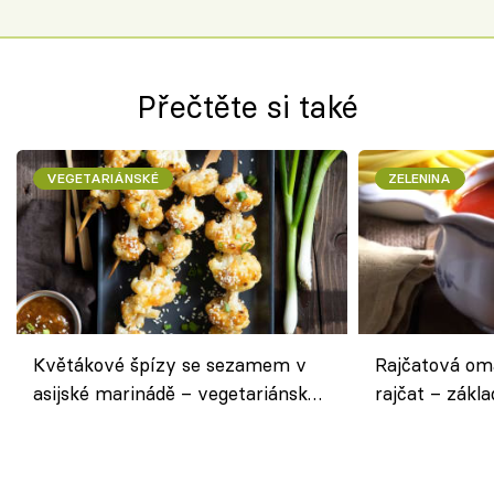
Přečtěte si také
VEGETARIÁNSKÉ
ZELENINA
Květákové špízy se sezamem v
Rajčatová om
asijské marinádě – vegetariánská
rajčat – zákla
chuťovka z grilu