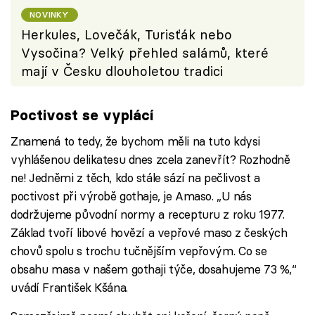
NOVINKY
Herkules, Lovečák, Turisťák nebo
Vysočina? Velký přehled salámů, které
mají v Česku dlouholetou tradici
Poctivost se vyplácí
Znamená to tedy, že bychom měli na tuto kdysi
vyhlášenou delikatesu dnes zcela zanevřít? Rozhodně
ne! Jedněmi z těch, kdo stále sází na pečlivost a
poctivost při výrobě gothaje, je Amaso. „U nás
dodržujeme původní normy a recepturu z roku 1977.
Základ tvoří libové hovězí a vepřové maso z českých
chovů spolu s trochu tučnějším vepřovým. Co se
obsahu masa v našem gothaji týče, dosahujeme 73 %,“
uvádí František Kšána.