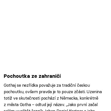
Pochoutka ze zahraničí
Gothaj se nezřídka považuje za tradiční českou
pochoutku, ovšem pravda je to pouze zčásti. Uzenina
totiž ve skutečnosti pochází z Německa, konkrétně
z města Gotha – odtud její název. „Jako první začal
salám vyrábět řezník Johan Daniel Kestner a jeho