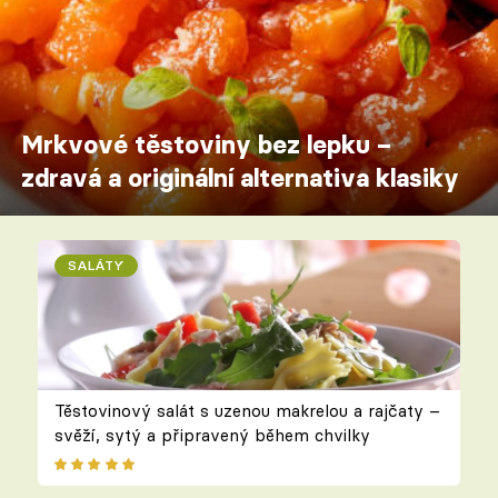
Mrkvové těstoviny bez lepku –
zdravá a originální alternativa klasiky
SALÁTY
Těstovinový salát s uzenou makrelou a rajčaty –
svěží, sytý a připravený během chvilky