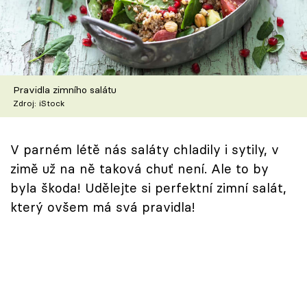
Škola vaření
Recepty z TV
Speciál: Cuketa
Pravidla zimního salátu
Zdroj: iStock
Těhotnej kuchař
Sledujte prima+
V parném létě nás saláty chladily i sytily, v
zimě už na ně taková chuť není. Ale to by
byla škoda! Udělejte si perfektní zimní salát,
Přihlášení
který ovšem má svá pravidla!
Sledujte nás