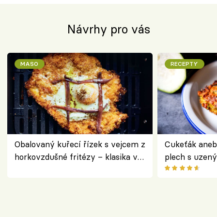
Návrhy pro vás
MASO
RECEPTY
Obalovaný kuřecí řízek s vejcem z
Cukeťák aneb
horkovzdušné fritézy – klasika v
plech s uzen
novém pojetí podle Jamieho
způsob, jak z
Olivera
cukety