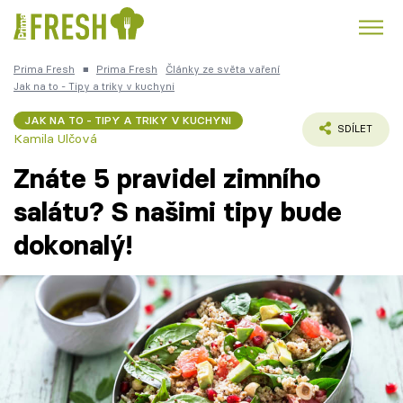
Prima Fresh
■
Prima Fresh
Články ze světa vaření
Kuře
Polévky k večeři
Rychlé večeře
Jak na to - Tipy a triky v kuchyni
Trendy:
JAK NA TO - TIPY A TRIKY V KUCHYNI
Česká kuchyně
Čokoláda
SDÍLET
Kamila Ulčová
Znáte 5 pravidel zimního
salátu? S našimi tipy bude
dokonalý!
Témata
Recepty
Články
TV Program