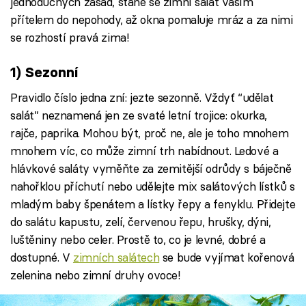
jednoduchých zásad, stane se zimní salát vaším
přítelem do nepohody, až okna pomaluje mráz a za nimi
se rozhostí pravá zima!
1) Sezonní
Pravidlo číslo jedna zní: jezte sezonně. Vždyť “udělat
salát” neznamená jen ze svaté letní trojice: okurka,
rajče, paprika. Mohou být, proč ne, ale je toho mnohem
mnohem víc, co může zimní trh nabídnout. Ledové a
hlávkové saláty vyměňte za zemitější odrůdy s báječně
nahořklou příchutí nebo udělejte mix salátových lístků s
mladým baby špenátem a lístky řepy a fenyklu. Přidejte
do salátu kapustu, zelí, červenou řepu, hrušky, dýni,
luštěniny nebo celer. Prostě to, co je levné, dobré a
dostupné. V
zimních salátech
se bude vyjímat kořenová
zelenina nebo zimní druhy ovoce!