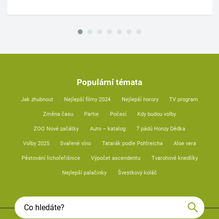
Populární témata
Jak zhubnout
Nejlepší filmy 2024
Nejlepší horory
TV program
Změna času
Partie
Počasí
Kdy budou volby
ZOO Nové začátky
Auto – katalog
7 pádů Honzy Dědka
Volby 2025
Svařené víno
Tatarák podle Pohlreicha
Aloe vera
Pěstování lichořeřišnice
Výpočet ascendentu
Tvarohové knedlíky
Nejlepší palačinky
Švestkový koláč