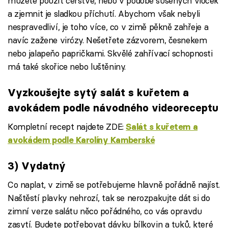
můžete použít čerstvé, nebo v podobě sušených vloček
a zjemnit je sladkou příchutí. Abychom však nebyli
nespravedliví, je toho více, co v zimě pěkně zahřeje a
navíc zažene virózy. Nešetřete zázvorem, česnekem
nebo jalapeňo papričkami. Skvělé zahřívací schopnosti
má také skořice nebo luštěniny.
Vyzkoušejte sytý salát s kuřetem a
avokádem podle návodného videoreceptu
Kompletní recept najdete ZDE:
Salát s kuřetem a
avokádem podle Karolíny Kamberské
Failed to fetch
3) Vydatný
Co naplat, v zimě se potřebujeme hlavně pořádně najíst.
Naštěstí plavky nehrozí, tak se nerozpakujte dát si do
zimní verze salátu něco pořádného, co vás opravdu
zasytí. Budete potřebovat dávku bílkovin a tuků, které