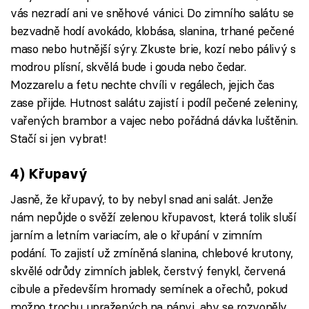
vás nezradí ani ve sněhové vánici. Do zimního salátu se
bezvadně hodí avokádo, klobása, slanina, trhané pečené
maso nebo hutnější sýry. Zkuste brie, kozí nebo pálivý s
modrou plísní, skvělá bude i gouda nebo čedar.
Mozzarelu a fetu nechte chvíli v regálech, jejich čas
zase přijde. Hutnost salátu zajistí i podíl pečené zeleniny,
vařených brambor a vajec nebo pořádná dávka luštěnin.
Stačí si jen vybrat!
4) Křupavý
Jasně, že křupavý, to by nebyl snad ani salát. Jenže
nám nepůjde o svěží zelenou křupavost, která tolik sluší
jarním a letním variacím, ale o křupání v zimním
podání. To zajistí už zmíněná slanina, chlebové krutony,
skvělé odrůdy zimních jablek, čerstvý fenykl, červená
cibule a především hromady semínek a ořechů, pokud
možno trochu upražených na pánvi, aby se rozvoněly.