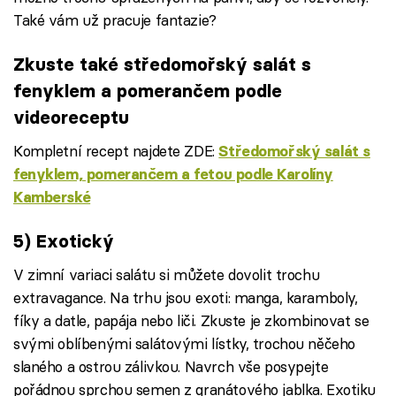
Také vám už pracuje fantazie?
Zkuste také středomořský salát s
fenyklem a pomerančem podle
videoreceptu
Kompletní recept najdete ZDE:
Středomořský salát s
fenyklem, pomerančem a fetou podle Karolíny
Kamberské
Failed to fetch
5) Exotický
V zimní variaci salátu si můžete dovolit trochu
extravagance. Na trhu jsou exoti: manga, karamboly,
fíky a datle, papája nebo liči. Zkuste je zkombinovat se
svými oblíbenými salátovými lístky, trochou něčeho
slaného a ostrou zálivkou. Navrch vše posypejte
pořádnou sprchou semen z granátového jablka. Exotiku