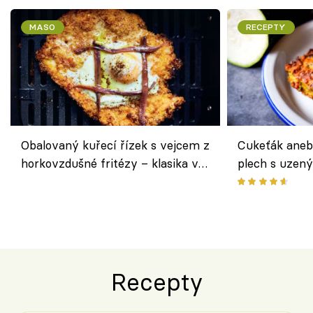
MASO
RECEPTY
Obalovaný kuřecí řízek s vejcem z
Cukeťák aneb
horkovzdušné fritézy – klasika v
plech s uzen
novém pojetí podle Jamieho
způsob, jak z
Olivera
cukety
Recepty