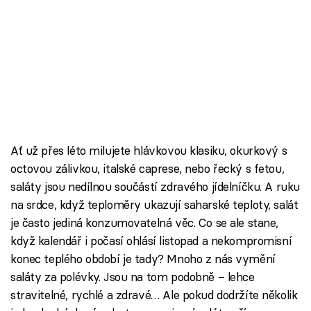
Ať už přes léto milujete hlávkovou klasiku, okurkový s
octovou zálivkou, italské caprese, nebo řecký s fetou,
saláty jsou nedílnou součástí zdravého jídelníčku. A ruku
na srdce, když teploměry ukazují saharské teploty, salát
je často jediná konzumovatelná věc. Co se ale stane,
když kalendář i počasí ohlásí listopad a nekompromisní
konec teplého období je tady? Mnoho z nás vymění
saláty za polévky. Jsou na tom podobně – lehce
stravitelné, rychlé a zdravé… Ale pokud dodržíte několik