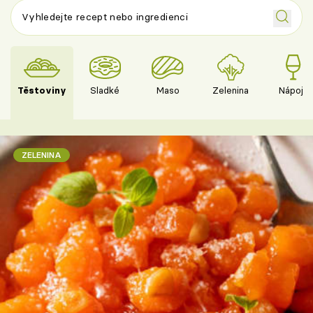
Těstoviny
Sladké
Maso
Zelenina
Nápoje
ZELENINA