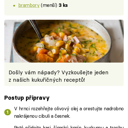
brambory
(menší)
3 ks
Došly vám nápady? Vyzkoušejte jeden
z našich kukuřičných receptů!
Postup přípravy
V hrnci rozehřejte olivový olej a orestujte nadrobno
nakrájenou cibuli a česnek.
Poté přidejte kari, římský kmín, kurkumu a trochu