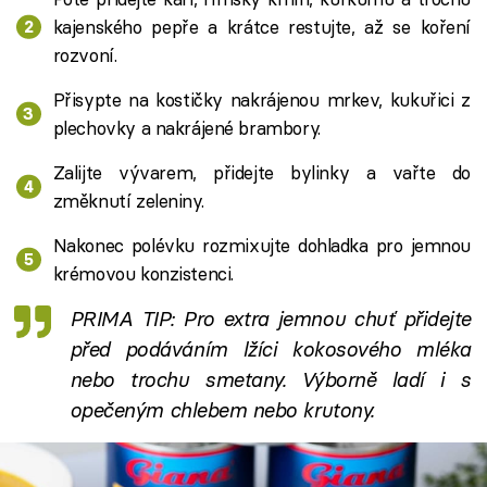
kajenského pepře a krátce restujte, až se koření
rozvoní.
Přisypte na kostičky nakrájenou mrkev, kukuřici z
plechovky a nakrájené brambory.
Zalijte vývarem, přidejte bylinky a vařte do
změknutí zeleniny.
Nakonec polévku rozmixujte dohladka pro jemnou
krémovou konzistenci.
PRIMA TIP: Pro extra jemnou chuť přidejte
před podáváním lžíci kokosového mléka
nebo trochu smetany. Výborně ladí i s
opečeným chlebem nebo krutony.