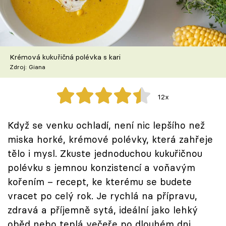
Škola vaření
Recepty z TV
Krémová kukuřičná polévka s kari
Speciál: Cuketa
Zdroj: Giana
Těhotnej kuchař
12x
Sledujte prima+
Když se venku ochladí, není nic lepšího než
miska horké, krémové polévky, která zahřeje
Přihlášení
tělo i mysl. Zkuste jednoduchou kukuřičnou
polévku s jemnou konzistencí a voňavým
Sledujte nás
kořením – recept, ke kterému se budete
vracet po celý rok. Je rychlá na přípravu,
zdravá a příjemně sytá, ideální jako lehký
oběd nebo teplá večeře po dlouhém dni.