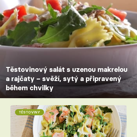
Těstovinový salát s uzenou makrelou
a rajčaty – svěží, sytý a připravený
během chvilky
TĚSTOVINY