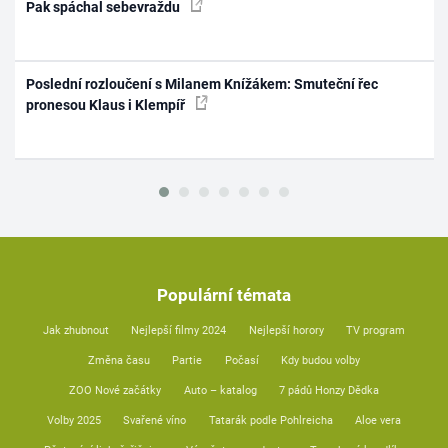
Pak spáchal sebevraždu
Poslední rozloučení s Milanem Knížákem: Smuteční řec
pronesou Klaus i Klempíř
Populární témata
Jak zhubnout
Nejlepší filmy 2024
Nejlepší horory
TV program
Změna času
Partie
Počasí
Kdy budou volby
ZOO Nové začátky
Auto – katalog
7 pádů Honzy Dědka
Volby 2025
Svařené víno
Tatarák podle Pohlreicha
Aloe vera