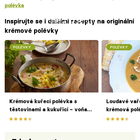
polévka
Failed to fetch
Inspirujte se i dalšími recepty na originální
krémové polévky
POLÉVKY
POLÉVKY
Krémová kuřecí polévka s
Loudavé vař
těstovinami a kukuřicí – voňavá
krémová polé
dobrota z jednoho hrnce, která
způsob přip
zahřeje i pohladí
hrnci