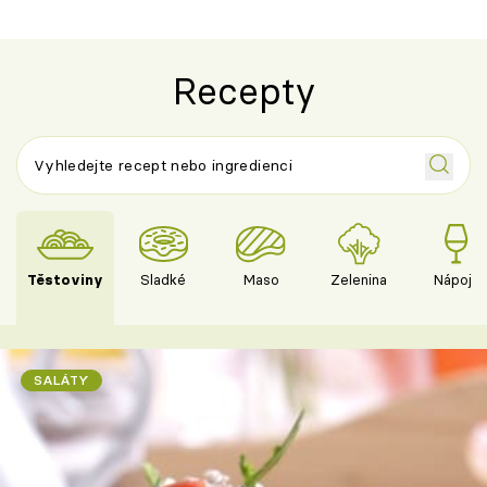
Recepty
Těstoviny
Sladké
Maso
Zelenina
Nápoje
SALÁTY