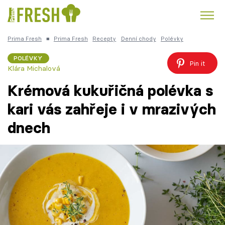
Prima Fresh
■
Prima Fresh
Recepty
Denní chody
Polévky
Kuře
Polévky k večeři
Rychlé večeře
Trendy:
POLÉVKY
Pin it
Klára Michalová
Česká kuchyně
Čokoláda
Krémová kukuřičná polévka s
kari vás zahřeje i v mrazivých
dnech
Témata
Recepty
Články
TV Program