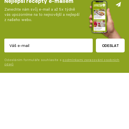
Nejlepší recepty e-mailem
Zanechte nám svůj e-mail a až 5x týdně
vás upozorníme na to nejnovější a nejlepší
z našeho webu.
ODESLAT
Odesláním formuláře souhlasíte s
podmínkami zpracování osobních
údajů