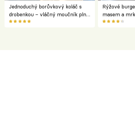
Jednoduchý borůvkový koláč s
Rýžové burge
drobenkou – vláčný moučník plný
masem a mrk
ovoce
salátem – leh