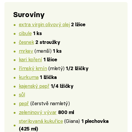
Suroviny
extra virgin olivový olej
2 lžíce
cibule
1 ks
česnek
2 stroužky
mrkev
(menší)
1 ks
kari koření
1 lžíce
římský kmín
(mletý)
1/2 lžičky
kurkuma
1 lžička
kajenský pepř
1/4 lžičky
sůl
pepř
(čerstvě namletý)
zeleninový vývar
800 ml
sterilovaná kukuřice
(Giana)
1 plechovka
(425 ml)