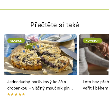
Přečtěte si také
SLADKÉ
NOVINKY
Jednoduchý borůvkový koláč s
Léto bez přeh
drobenkou – vláčný moučník plný
vařit i během
ovoce