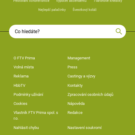
Pěstování lichořeřišnice
Výpočet ascendentu
Tvarohové knedlíky
Nejlepší palačinky
Švestkový koláč
O FTV Prima
Management
Volná místa
Press
Reklama
Castingy a výzvy
HbbTV
Kontakty
Podmínky užívání
Zpracování osobních údajů
Cookies
Nápověda
Vlastník FTV Prima spol. s
Redakce
r.o.
Nahlásit chybu
Nastavení soukromí