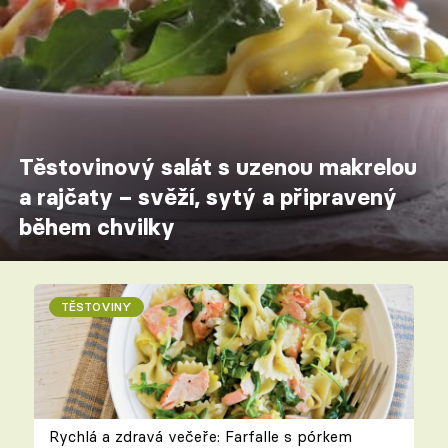
Těstovinový salát s uzenou makrelou
a rajčaty – svěží, sytý a připravený
během chvilky
TĚSTOVINY
Rychlá a zdravá večeře: Farfalle s pórkem