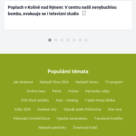
Poplach v Kolíně nad Rýnem: V centru našli nevybuchlou
bombu, evakuuje se i televizní studio
Populární témata
Jak zhubnout
Nejlepší filmy 2024
Nejlepší horory
TV program
Změna času
Partie
Počasí
Kdy budou volby
ZOO Nové začátky
Auto – katalog
7 pádů Honzy Dědka
Volby 2025
Svařené víno
Tatarák podle Pohlreicha
Aloe vera
Pěstování lichořeřišnice
Výpočet ascendentu
Tvarohové knedlíky
Nejlepší palačinky
Švestkový koláč