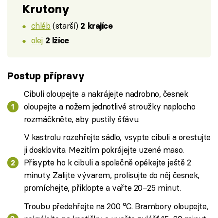
Krutony
chléb
(starší)
2 krajíce
olej
2 lžíce
Postup přípravy
Cibuli oloupejte a nakrájejte nadrobno, česnek
oloupejte a nožem jednotlivé stroužky naplocho
rozmáčkněte, aby pustily šťávu.
V kastrolu rozehřejte sádlo, vsypte cibuli a orestujte
ji dosklovita. Mezitím pokrájejte uzené maso.
Přisypte ho k cibuli a společně opékejte ještě 2
minuty. Zalijte vývarem, prolisujte do něj česnek,
promíchejte, přiklopte a vařte 20–25 minut.
Troubu předehřejte na 200 °C. Brambory oloupejte,