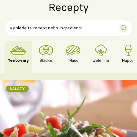
Recepty
Těstoviny
Sladké
Maso
Zelenina
Nápoje
SALÁTY