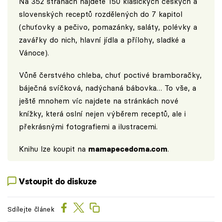
Na 352 stranách najdete 150 klasických českých a
slovenských receptů rozdělených do 7 kapitol
(chuťovky a pečivo, pomazánky, saláty, polévky a
zavářky do nich, hlavní jídla a přílohy, sladké a
Vánoce).
Vůně čerstvého chleba, chuť poctivé bramboračky,
báječná svíčková, nadýchaná bábovka… To vše, a
ještě mnohem víc najdete na stránkách nové
knížky, která oslní nejen výběrem receptů, ale i
překrásnými fotografiemi a ilustracemi.
Knihu lze koupit na
mamapecedoma.com
.
Vstoupit do diskuze
Sdílejte článek