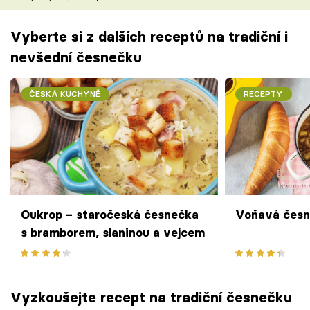
Vyberte si z dalších receptů na tradiční i
nevšední česnečku
ČESKÁ KUCHYNĚ
RECEPTY
Oukrop – staročeská česnečka
Voňavá česn
s bramborem, slaninou a vejcem
Vyzkoušejte recept na tradiční česnečku