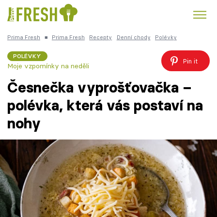
Prima Fresh
■
Prima Fresh
Recepty
Denní chody
Polévky
Kuře
Polévky k večeři
Rychlé večeře
Trendy:
POLÉVKY
Pin it
Moje vzpomínky na neděli
Česká kuchyně
Čokoláda
Česnečka vyprošťovačka –
polévka, která vás postaví na
nohy
Témata
Recepty
Články
TV Program