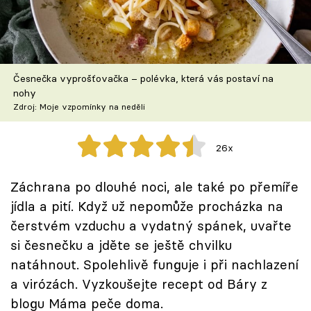
Škola vaření
Recepty z TV
Česnečka vyprošťovačka – polévka, která vás postaví na
Speciál: Cuketa
nohy
Zdroj: Moje vzpomínky na neděli
Těhotnej kuchař
26x
Sledujte prima+
Záchrana po dlouhé noci, ale také po přemíře
Přihlášení
jídla a pití. Když už nepomůže procházka na
čerstvém vzduchu a vydatný spánek, uvařte
si česnečku a jděte se ještě chvilku
Sledujte nás
natáhnout. Spolehlivě funguje i při nachlazení
a virózách. Vyzkoušejte recept od Báry z
blogu Máma peče doma.