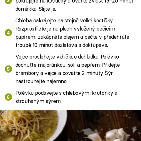
pokrájejte na kostičky a uvařte zvlášť 15–20 minut
doměkka. Slijte je.
Chleba nakrájejte na stejně velké kostičky.
Rozprostřete je na plech vyložený pečicím
papírem, zakápněte olejem a pečte v předehřáté
troubě 10 minut dozlatova a dokřupava.
Vejce prošlehejte vidličkou dohladka. Polévku
dochuťte majoránkou, solí a pepřem. Přidejte
brambory a vejce a povařte 2 minuty. Sýr
nastrouhejte najemno.
Polévku podávejte s chlebovými krutonky a
strouhaným sýrem.