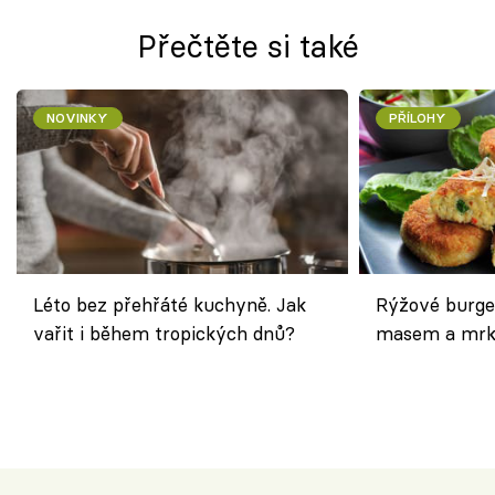
Přečtěte si také
NOVINKY
PŘÍLOHY
Léto bez přehřáté kuchyně. Jak
Rýžové burge
vařit i během tropických dnů?
masem a mrk
salátem – leh