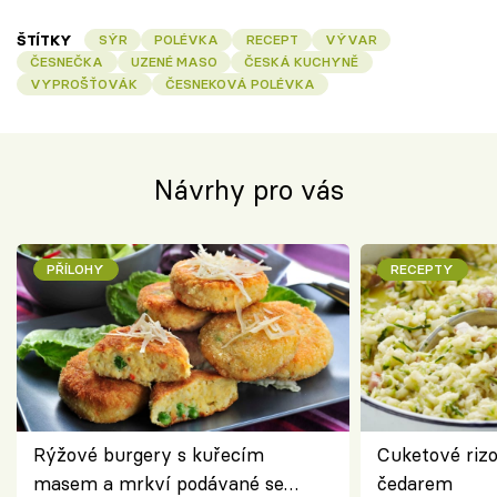
ŠTÍTKY
SÝR
POLÉVKA
RECEPT
VÝVAR
ČESNEČKA
UZENÉ MASO
ČESKÁ KUCHYNĚ
VYPROŠŤOVÁK
ČESNEKOVÁ POLÉVKA
Návrhy pro vás
PŘÍLOHY
RECEPTY
Rýžové burgery s kuřecím
Cuketové rizo
masem a mrkví podávané se
čedarem