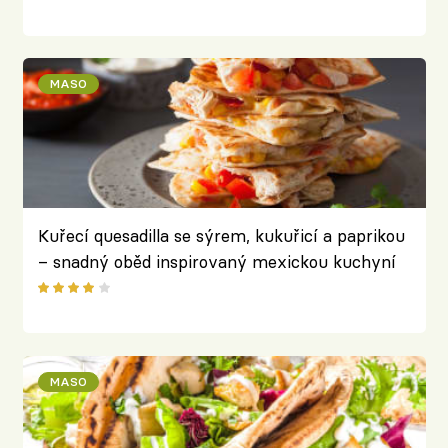
MASO
Kuřecí quesadilla se sýrem, kukuřicí a paprikou
– snadný oběd inspirovaný mexickou kuchyní
MASO