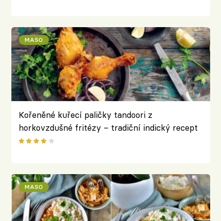
MASO
Kořeněné kuřecí paličky tandoori z
horkovzdušné fritézy – tradiční indický recept
s moderní přípravou
MASO