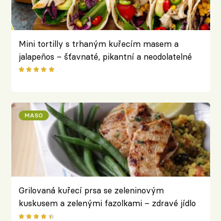
Mini tortilly s trhaným kuřecím masem a
jalapeños – šťavnaté, pikantní a neodolatelné
MASO
Grilovaná kuřecí prsa se zeleninovým
kuskusem a zelenými fazolkami – zdravé jídlo
plné bílkovin