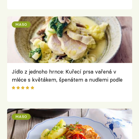
MASO
Jídlo z jednoho hrnce: Kuřecí prsa vařená v
mléce s květákem, špenátem a nudlemi podle
Jamieho Olivera
MASO