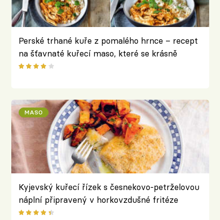
Perské trhané kuře z pomalého hrnce – recept
na šťavnaté kuřecí maso, které se krásně
rozpadá
MASO
Kyjevský kuřecí řízek s česnekovo-petrželovou
náplní připravený v horkovzdušné fritéze