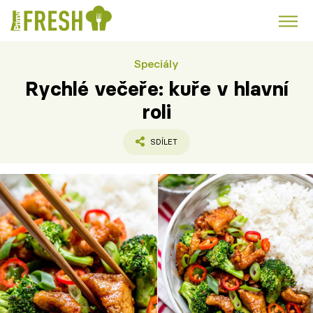
Speciály
Kuře
Polévky k večeři
Rychlé večeře
Trendy:
Rychlé večeře: kuře v hlavní
Česká kuchyně
Čokoláda
roli
SDÍLET
Témata
Recepty
Články
TV Program