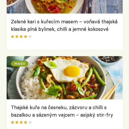
Zelené kari s kuřecím masem – voňavá thajská
klasika plná bylinek, chilli a jemné kokosové
chuti
MASO
Thajské kuře na česneku, zázvoru a chilli s
bazalkou a sázeným vejcem – asijský stir-fry