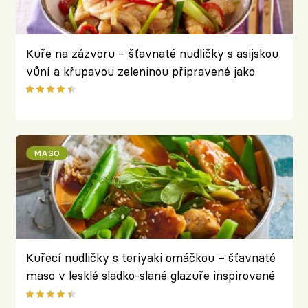
Kuře na zázvoru – šťavnaté nudličky s asijskou
vůní a křupavou zeleninou připravené jako
bleskové stir-fry
MASO
Kuřecí nudličky s teriyaki omáčkou – šťavnaté
maso v lesklé sladko-slané glazuře inspirované
Japonskem