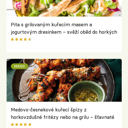
Pita s grilovaným kuřecím masem a
jogurtovým dresinkem – svěží oběd do horkých
dnů
MASO
Medovo-česnekové kuřecí špízy z
horkovzdušné fritézy nebo na grilu – šťavnaté
maso s výraznou chutí