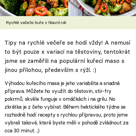
Škola vaření
Recepty z TV
Rychlé večeře: kuře v hlavní roli
Speciál: Cuketa
Tipy na rychlé večeře se hodí vždy! A nemusí
Těhotnej kuchař
to být pouze x variací na těstoviny, tentokrát
jsme se zaměřili na populární kuřecí maso s
Sledujte prima+
jinou přílohou, především s rýží. :)
Výhodou kuřecího masa je jeho variabilita a snadná
Přihlášení
příprava. Můžete ho využít do těstovin, stir-fry
pokrmů, skvěle funguje v omáčkách i na grilu. No
zkrátka je z čeho vybírat. Během hektického týdne se
Sledujte nás
rozhodně hodí recepty s rychlou přípravou, proto jsme
vybrali takové, které byste měli v pohodě zvládnout za
cca 30 minut. ;)