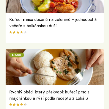
Kuřecí maso dušené na zelenině – jednoduchá
večeře s balkánskou duší
MASO
Rychlý oběd, který překvapí: kuřecí prso s
majoránkou a rýží podle receptu z Lokálu