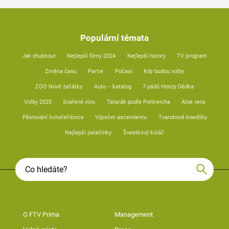
Populární témata
Jak zhubnout
Nejlepší filmy 2024
Nejlepší horory
TV program
Změna času
Partie
Počasí
Kdy budou volby
ZOO Nové začátky
Auto – katalog
7 pádů Honzy Dědka
Volby 2025
Svařené víno
Tatarák podle Pohlreicha
Aloe vera
Pěstování lichořeřišnice
Výpočet ascendentu
Tvarohové knedlíky
Nejlepší palačinky
Švestkový koláč
O FTV Prima
Management