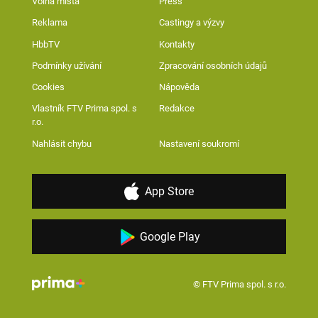
Volná místa
Press
Reklama
Castingy a výzvy
HbbTV
Kontakty
Podmínky užívání
Zpracování osobních údajů
Cookies
Nápověda
Vlastník FTV Prima spol. s
Redakce
r.o.
Nahlásit chybu
Nastavení soukromí
App Store
Google Play
© FTV Prima spol. s r.o.