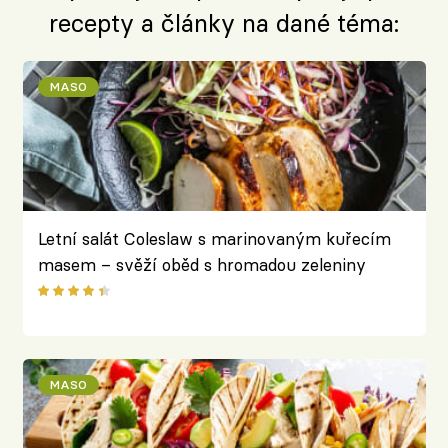
recepty a články na dané téma:
MASO
Letní salát Coleslaw s marinovaným kuřecím
masem – svěží oběd s hromadou zeleniny
MASO