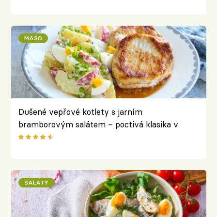
MASO
Dušené vepřové kotlety s jarním
bramborovým salátem – poctivá klasika v
lehčí, svěží podobě
SALÁTY