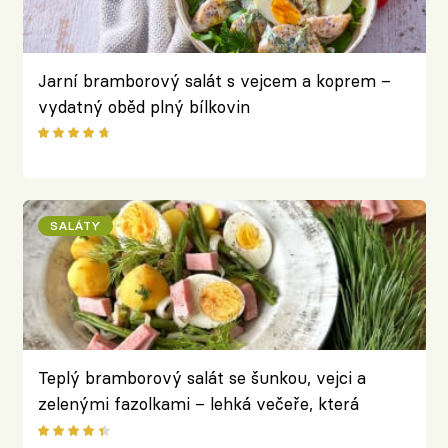
Jarní bramborový salát s vejcem a koprem –
vydatný oběd plný bílkovin
SALÁTY
Teplý bramborový salát se šunkou, vejci a
zelenými fazolkami – lehká večeře, která
zasytí