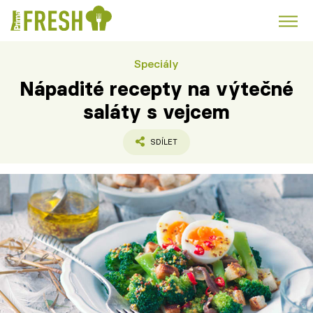
Speciály
Kuře
Polévky k večeři
Rychlé večeře
Trendy:
Nápadité recepty na výtečné
Česká kuchyně
Čokoláda
saláty s vejcem
SDÍLET
Témata
Recepty
Články
TV Program