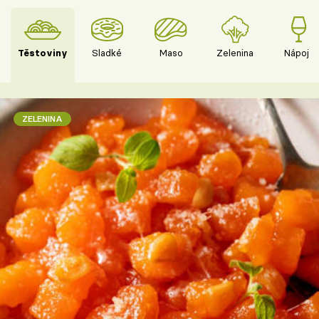
Těstoviny
Sladké
Maso
Zelenina
Nápoje
ZELENINA