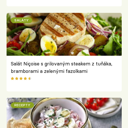
SALÁTY
Salát Niçoise s grilovaným steakem z tuňáka,
bramborami a zelenými fazolkami
RECEPTY