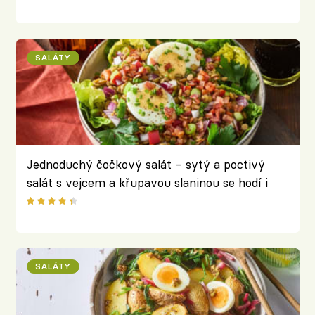
SALÁTY
Jednoduchý čočkový salát – sytý a poctivý
salát s vejcem a křupavou slaninou se hodí i
jako hlavní chod
SALÁTY