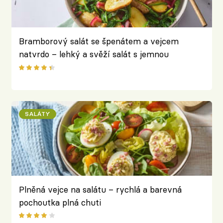
Bramborový salát se špenátem a vejcem
natvrdo – lehký a svěží salát s jemnou
hořčičnou zálivkou
SALÁTY
Plněná vejce na salátu – rychlá a barevná
pochoutka plná chuti