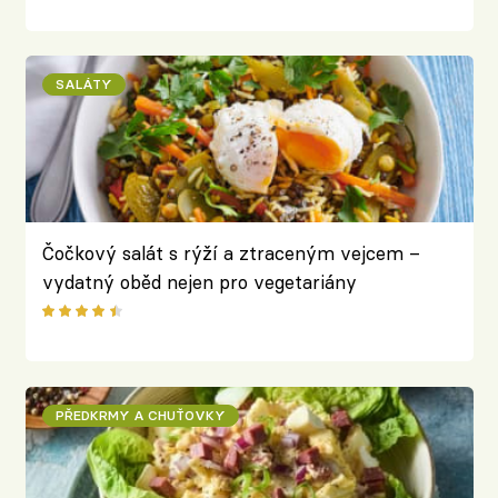
SALÁTY
Čočkový salát s rýží a ztraceným vejcem –
vydatný oběd nejen pro vegetariány
PŘEDKRMY A CHUŤOVKY