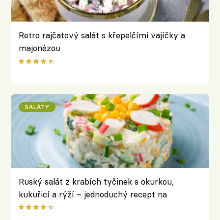
Retro rajčatový salát s křepelčími vajíčky a
majonézou
SALÁTY
Ruský salát z krabích tyčinek s okurkou,
kukuřicí a rýží – jednoduchý recept na
vynikající chuťovku