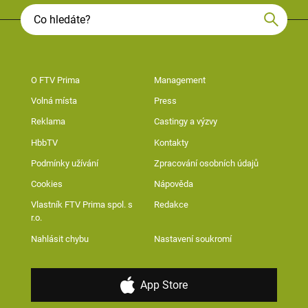
O FTV Prima
Management
Volná místa
Press
Reklama
Castingy a výzvy
HbbTV
Kontakty
Podmínky užívání
Zpracování osobních údajů
Cookies
Nápověda
Vlastník FTV Prima spol. s
Redakce
r.o.
Nahlásit chybu
Nastavení soukromí
App Store