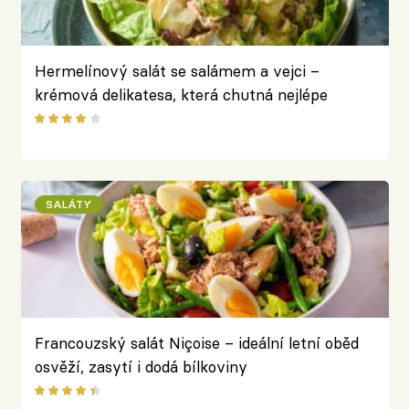
Hermelínový salát se salámem a vejci –
krémová delikatesa, která chutná nejlépe
uleželá
SALÁTY
Francouzský salát Niçoise – ideální letní oběd
osvěží, zasytí i dodá bílkoviny