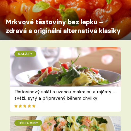
Mrkvové těstoviny bez lepku –
zdravá a originální alternativa klasiky
SALÁTY
Těstovinový salát s uzenou makrelou a rajčaty –
svěží, sytý a připravený během chvilky
TĚSTOVINY