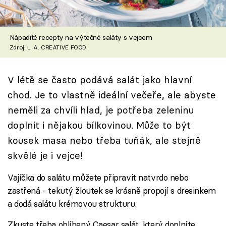
Škola vaření
Recepty z TV
Nápadité recepty na výtečné saláty s vejcem
Zdroj: L. A. CREATIVE FOOD
Speciál: Cuketa
V létě se často podává salát jako hlavní
Těhotnej kuchař
chod. Je to vlastně ideální večeře, ale abyste
Sledujte prima+
neměli za chvíli hlad, je potřeba zeleninu
doplnit i nějakou bílkovinou. Může to být
Přihlášení
kousek masa nebo třeba tuňák, ale stejně
skvělé je i vejce!
Vajíčka do salátu můžete připravit natvrdo nebo
Sledujte nás
zastřená - tekutý žloutek se krásně propojí s dresinkem
a dodá salátu krémovou strukturu.
Zkuste třeba oblíbený Caesar salát, který doplníte