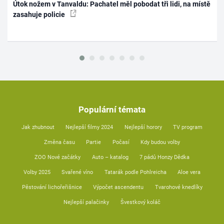
Útok nožem v Tanvaldu: Pachatel měl pobodat tři lidi, na místě
zasahuje policie
Populární témata
Jak zhubnout
Nejlepší filmy 2024
Nejlepší horory
TV program
Změna času
Partie
Počasí
Kdy budou volby
ZOO Nové začátky
Auto – katalog
7 pádů Honzy Dědka
Volby 2025
Svařené víno
Tatarák podle Pohlreicha
Aloe vera
Pěstování lichořeřišnice
Výpočet ascendentu
Tvarohové knedlíky
Nejlepší palačinky
Švestkový koláč